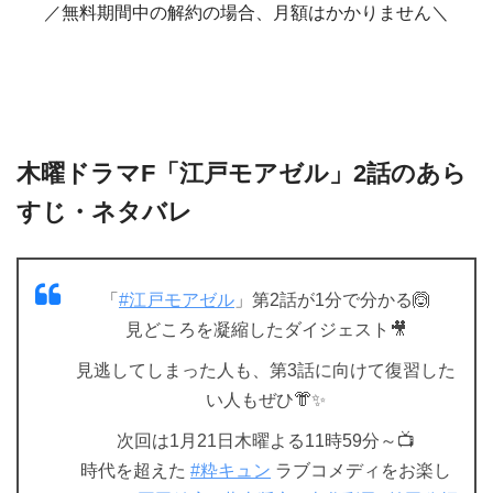
／無料期間中の解約の場合、月額はかかりません＼
木曜ドラマF「江戸モアゼル」2話のあら
すじ・ネタバレ
「
#江戸モアゼル
」第2話が1分で分かる🙆
見どころを凝縮したダイジェスト🎥
見逃してしまった人も、第3話に向けて復習した
い人もぜひ👘✨
次回は1月21日木曜よる11時59分～📺
時代を超えた
#粋キュン
ラブコメディをお楽し