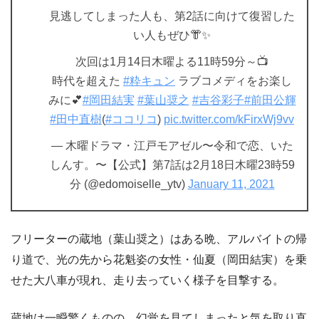
見逃してしまった人も、第2話に向けて復習した
い人もぜひ👘✨
次回は1月14日木曜よる11時59分～📺
時代を超えた
#粋キュン
ラブコメディをお楽し
みに💕
#岡田結実
#葉山奨之
#吉谷彩子
#前田公輝
#田中直樹
(
#ココリコ
)
pic.twitter.com/kFirxWj9vv
— 木曜ドラマ・江戸モアゼル〜令和で恋、いた
しんす。〜【公式】第7話は2月18日木曜23時59
分 (@edomoiselle_ytv)
January 11, 2021
フリーターの蔵地（葉山奨之）はある晩、アルバイトの帰
り道で、光の先から花魁姿の女性・仙夏（岡田結実）を乗
せた大八車が現れ、走り去っていく様子を目撃する。
蔵地は一瞬驚くものの、幻覚を見てしまったと気を取り直