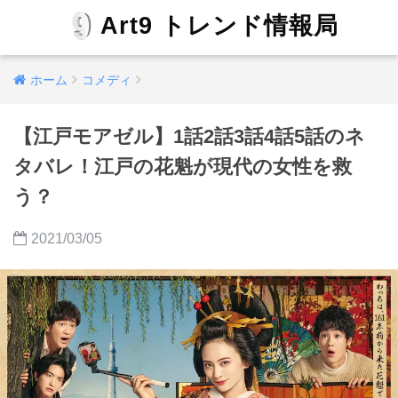
Art9 トレンド情報局
ホーム
コメディ
【江戸モアゼル】1話2話3話4話5話のネ
タバレ！江戸の花魁が現代の女性を救
う？
2021/03/05