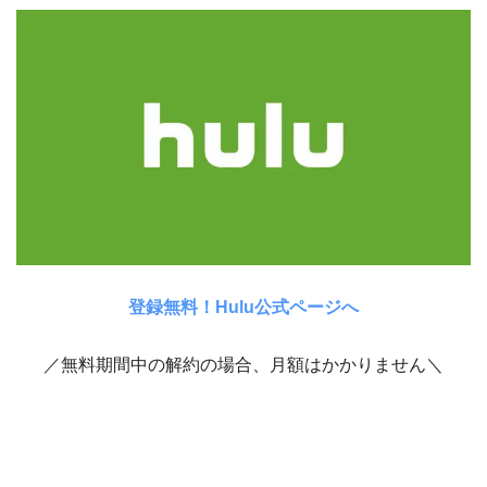
ル」も遂に最終回を迎えます。いったい「江戸モアゼル」はどのような結末を迎えるのか！？という事
で、先ずはドラマ「江戸モアゼル」の動画配信や見逃し配信について紹介していきたいと思います。木曜
ドラマF「江戸モアゼル」の無料動画や見逃し配信の視聴方法先ず、見逃し配信と言えば「TVer」が一般的
なのですが、「TVer」では最...
登録無料！Hulu公式ページへ
／無料期間中の解約の場合、月額はかかりません＼