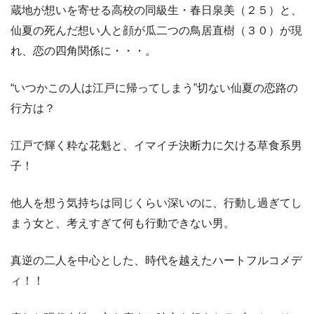
蔵地が想いを寄せる高校の同級生・春日泉美（２５）と、
仙夏の死んだ想い人と顔が瓜二つの鳥居直樹（３０）が現
れ、恋の四角関係に・・・。
“いつかこの人は江戸に帰ってしまう”切ない仙夏の恋路の
行方は？
江戸で輝く粋な花魁と、イマイチ決断力に欠ける草食系男
子！
他人を想う気持ちは同じくらい深いのに、行動し過ぎてし
まう女と、考えすぎて何も行動できない男。
真逆の二人を中心とした、時代を越えたハートフルコメデ
ィ！！