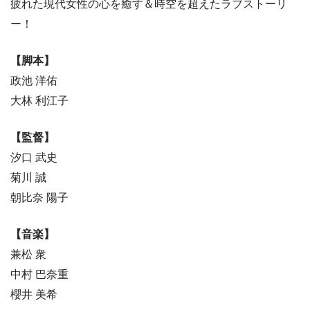
疲れた現代女性の心を癒す＆時空を超えたラブストーリ
ー！
【脚本】
政池 洋佑
大林 利江子
【監督】
汐口 武史
菊川 誠
朝比奈 陽子
【音楽】
兼松 衆
中村 巴奈重
櫻井 美希