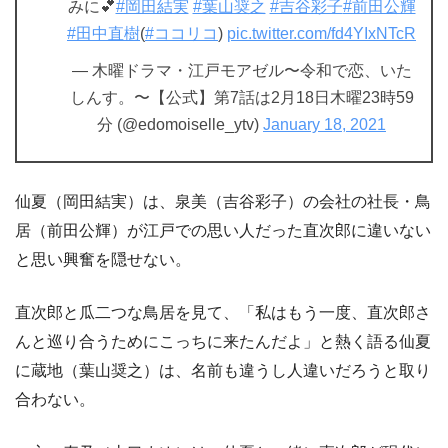
みに💕
#岡田結実
#葉山奨之
#吉谷彩子
#前田公輝
#田中直樹
(
#ココリコ
)
pic.twitter.com/fd4YIxNTcR
— 木曜ドラマ・江戸モアゼル〜令和で恋、いた
しんす。〜【公式】第7話は2月18日木曜23時59
分 (@edomoiselle_ytv)
January 18, 2021
仙夏（岡田結実）は、泉美（吉谷彩子）の会社の社長・鳥
居（前田公輝）が江戸での思い人だった直次郎に違いない
と思い興奮を隠せない。
直次郎と瓜二つな鳥居を見て、「私はもう一度、直次郎さ
んと巡り合うためにこっちに来たんだよ」と熱く語る仙夏
に蔵地（葉山奨之）は、名前も違うし人違いだろうと取り
合わない。