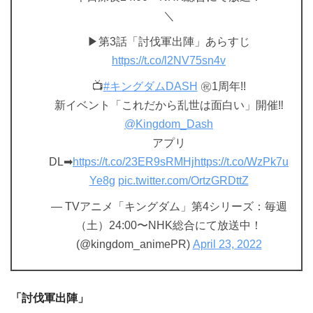
＼
▶第3話「討伐軍出陣」あらすじ
https://t.co/l2NV75sn4v
📺
#キングダムDASH
㊗1周年!!
新イベント「これだから乱世は面白い」開催‼
@Kingdom_Dash
アプリ
DL➡
https://t.co/23ER9sRMHj
https://t.co/WzPk7u
Ye8g
pic.twitter.com/OrtzGRDttZ
— TVアニメ「キングダム」第4シリーズ：毎週
（土）24:00〜NHK総合にて放送中！
(@kingdom_animePR)
April 23, 2022
「討伐軍出陣」