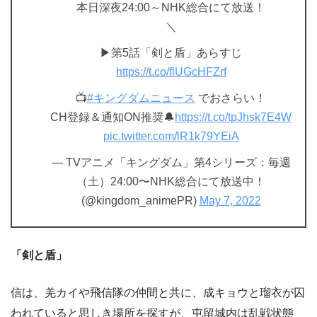
本日深夜24:00～NHK総合にて放送！
＼
▶第5話「剣と盾」あらすじ
https://t.co/flUGcHFZrf
📺
#キングダムニュース
でおさらい！
CH登録＆通知ON推奨🔔
https://t.co/tpJhsk7E4W
pic.twitter.com/lR1k79YEiA
— TVアニメ「キングダム」第4シリーズ：毎週
（土）24:00〜NHK総合にて放送中！
(@kingdom_animePR)
May 7, 2022
「剣と盾」
信は、羌カイや飛信隊の仲間と共に、成キョウと瑠衣が囚
われていると思しき場所を探すが、屯留城内は乱戦状態