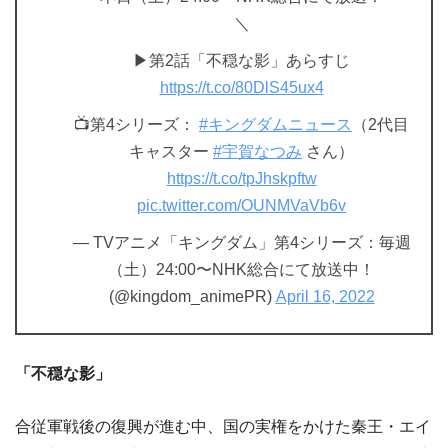
＼
▶第2話「不穏な影」あらすじ
https://t.co/80DlS45ux4
📺第4シリーズ：
#キングダムニュース
（2代目
キャスター
#宇賀なつみ
さん）
https://t.co/tpJhskpftw
pic.twitter.com/OUNMVaVb6v
— TVアニメ「キングダム」第4シリーズ：毎週
（土）24:00〜NHK総合にて放送中！
(@kingdom_animePR)
April 16, 2022
「不穏な影」
合従軍戦後の復興が進む中、国の実権をかけた秦王・エイ