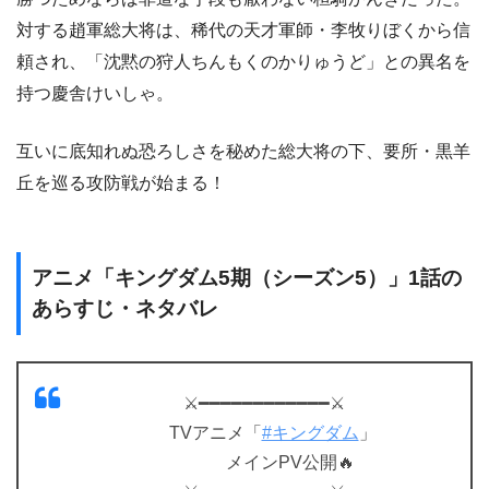
対する趙軍総大将は、稀代の天才軍師・李牧りぼくから信
頼され、「沈黙の狩人ちんもくのかりゅうど」との異名を
持つ慶舎けいしゃ。
互いに底知れぬ恐ろしさを秘めた総大将の下、要所・黒羊
丘を巡る攻防戦が始まる！
アニメ「キングダム5期（シーズン5）」1話の
あらすじ・ネタバレ
⚔━━━━━━━━━━━━⚔
TVアニメ「
#キングダム
」
メインPV公開🔥