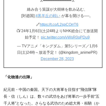
⚔━━━━━━━━━━━━⚔
絡み合う策謀が大樹林を飲み込む、
[対趙国]
#黒羊丘の戦い
が幕を開ける──。
🔗
https://t.co/L2spCOrrT6
📺’24年1月6日(土)24時よりNHK総合にて放送開
始予定！
pic.twitter.com/vWsR0oPDu9
— TVアニメ「キングダム」第5シリーズ／1月6
日(土)24時～放送予定！ (@kingdom_animePR)
December 28, 2023
「化物達の出陣」
紀元前・中国の秦国。天下の大将軍を目指す“飛信隊”隊
長・信（しん）は、数々の武功をあげ将軍の一歩手前“五
千人将”となった。さらなる武功のため総大将・桓騎（か