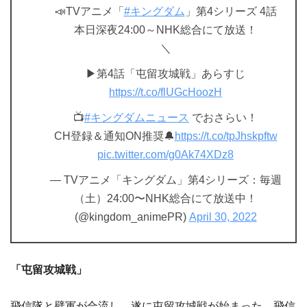
📣TVアニメ「
#キングダム
」第4シリーズ 4話
本日深夜24:00～NHK総合にて放送！
＼
▶第4話「屯留攻城戦」あらすじ
https://t.co/flUGcHoozH
📺
#キングダムニュース
でおさらい！
CH登録＆通知ON推奨🔔
https://t.co/tpJhskpftw
pic.twitter.com/g0Ak74XDz8
— TVアニメ「キングダム」第4シリーズ：毎週
（土）24:00〜NHK総合にて放送中！
(@kingdom_animePR)
April 30, 2022
「屯留攻城戦」
飛信隊と壁軍が合流し、遂に屯留攻城戦が始まった。飛信