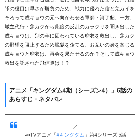
隊の役目は早さが勝負のため、戦力に優れた信と羌カイを
そろって成キョウの元へ向かわせる軍師・河了貂。一方、
城主代行・蒲カクから此度の反乱のカラクリを聞き出した
成キョウは、別の牢に囚われている瑠衣を救出し、蒲カク
の野望を阻止するため脱獄を企てる。お互いの身を案じる
成キョウと瑠衣は、再会を果たせるのか？そして成キョウ
救出を託された飛信隊は！？
アニメ「キングダム4期（シーズン4）」5話の
あらすじ・ネタバレ
／
📣TVアニメ「
#キングダム
」第4シリーズ 5話