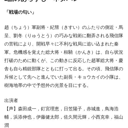
「戦場の匂い」
趙（ちょう）軍副将・紀彗（きすい）のふたりの側近・馬
呈、劉冬（りゅうとう）の巧みな戦術に翻弄される飛信隊
の苦戦により、開戦早々に不利な戦局に追い込まれた秦
軍。危機感を覚えた総大将・桓騎（かんき）は、自ら状況
打破のために動くが、この動きに反応した趙軍総大将・慶
舎も自ら精鋭部隊とともに打って出る。その頃、飛信隊の
斥候として先へと進んでいた副長・キョウカイの小隊は、
樹海地帯の中で予想外の光景を目にする。
出演者
【声】森田成一，釘宮理恵，日笠陽子，赤城進，鳥海浩
輔，浜添伸也，伊藤健太郎，佐久間元輝，小西克幸，福山
潤