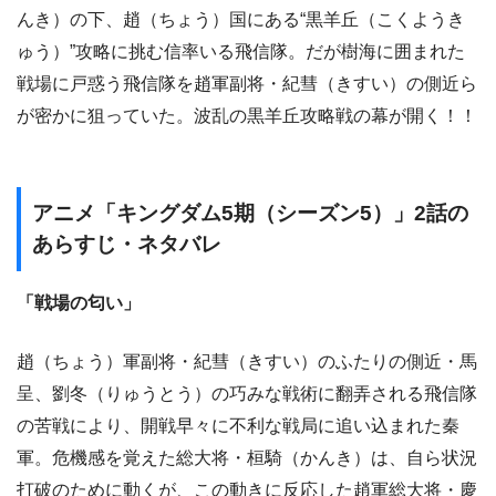
んき）の下、趙（ちょう）国にある“黒羊丘（こくようき
ゅう）”攻略に挑む信率いる飛信隊。だが樹海に囲まれた
戦場に戸惑う飛信隊を趙軍副将・紀彗（きすい）の側近ら
が密かに狙っていた。波乱の黒羊丘攻略戦の幕が開く！！
アニメ「キングダム5期（シーズン5）」2話の
あらすじ・ネタバレ
「戦場の匂い」
趙（ちょう）軍副将・紀彗（きすい）のふたりの側近・馬
呈、劉冬（りゅうとう）の巧みな戦術に翻弄される飛信隊
の苦戦により、開戦早々に不利な戦局に追い込まれた秦
軍。危機感を覚えた総大将・桓騎（かんき）は、自ら状況
打破のために動くが、この動きに反応した趙軍総大将・慶