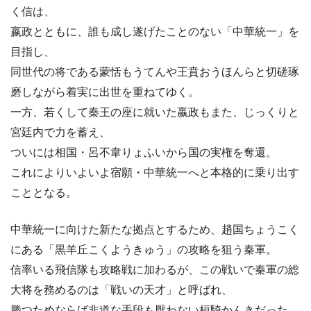
く信は、
嬴政とともに、誰も成し遂げたことのない「中華統一」を
目指し、
同世代の将である蒙恬もうてんや王賁おうほんらと切磋琢
磨しながら着実に出世を重ねてゆく。
一方、若くして秦王の座に就いた嬴政もまた、じっくりと
宮廷内で力を蓄え、
ついには相国・呂不韋りょふいから国の実権を奪還。
これによりいよいよ宿願・中華統一へと本格的に乗り出す
こととなる。
中華統一に向けた新たな拠点とするため、趙国ちょうこく
にある「黒羊丘こくようきゅう」の攻略を狙う秦軍。
信率いる飛信隊も攻略戦に加わるが、この戦いで秦軍の総
大将を務めるのは「戦いの天才」と呼ばれ、
勝つためならば非道な手段も厭わない桓騎かんきだった。