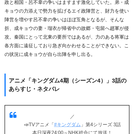
政と相国・呂不韋の争いはますます激化していた。弟・成
キョウの力添えで勢力を拡げるエイ政陣営と、財力を使い
陣営を増やす呂不韋の争いはほぼ互角となるが、そんな
折、成キョウの妻・瑠衣が帰省中の故郷・屯留へ趙軍が侵
攻。秦国にとって北東の要所ではあるが、力のある将軍は
各方面に遠征しており急ぎ向かわせることができない。こ
の状況に成キョウが自ら出陣を申し出る。
アニメ「キングダム4期（シーズン4）」3話の
あらすじ・ネタバレ
／
📣TVアニメ「
#キングダム
」第4シリーズ 3話
本日深夜24:00～NHK総合にて放送！