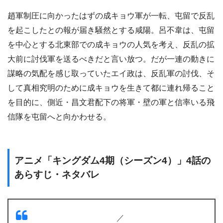
趙軍制圧に向かったはずの成キョウ軍が一転、屯留で反乱
を起こしたとの報が届き騒然とする咸陽。呂不韋は、屯留
を中心とする北東部での成キョウの人気を考え、反乱の拡
大前に討伐軍を送るべきだと言い放つ。だが一連の動きに
謀略の気配を感じ取っていたエイ政は、反乱軍の討伐、そ
して真相究明のために成キョウを生きて都に連れ帰ること
を目的に、側近・昌文君配下の将軍・壁の軍と信率いる飛
信隊を屯留へと向かわせる。
アニメ「キングダム4期（シーズン4）」4話の
あらすじ・ネタバレ
／