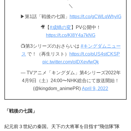
＼
▶第1話「戦後の七国」
https://t.co/gCWLqWhylG
🎥【
#成蟜の変
】PV公開中！
https://t.co/Kl8Y4a7kNG
📺第3シリーズのおさらいは
#キングダムニュー
ス
で！（再生リスト）
https://t.co/pUS4stCKSP
pic.twitter.com/oIDXevfwQk
— TVアニメ「キングダム」第4シリーズ2022年
4月9日（土）24:00〜NHK総合にて放送開始！
(@kingdom_animePR)
April 9, 2022
「戦後の七国」
紀元前３世紀の秦国。天下の大将軍を目指す“飛信隊”隊