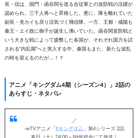
長・信は、国門・函谷関を巡る合従軍との攻防戦の活躍が
認められ、三千人将へと昇格した。更に、隊を離れていた
副長・羌カイも戻り活気づく飛信隊。一方、王都・咸陽も
秦王・エイ政に御子が誕生し沸いていた。函谷関攻防戦と
いう大きな戦によって疲弊した各国が、それぞれ国力を試
される“内乱期”へと突入する中、秦国もまた、新たな波乱
の時を迎えるのだが…！？
アニメ「キングダム4期（シーズン4）」2話の
あらすじ・ネタバレ
／
📣TVアニメ「
#キングダム
」第4シリーズ 2話
本日（土）24:00～NHK総合にて放送！