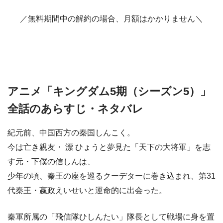
／無料期間中の解約の場合、月額はかかりません＼
アニメ「キングダム5期（シーズン5）」
全話のあらすじ・ネタバレ
紀元前、中国西方の秦国しんこく。
今は亡き親友・ 漂 ひょうと夢見た「天下の大将軍」を志
す元・下僕の信しんは、
少年の頃、秦王の座を巡るクーデターに巻き込まれ、第31
代秦王・嬴政えいせいと運命的に出会った。
秦軍所属の「飛信隊ひしんたい」隊長として戦場に身を置