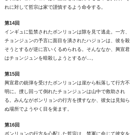
れに対して哲宗は家で謹慎するよう命令する。
第14回
インギュに監禁されたボンリョンは隙を見て逃走。一方、
チョンジュンの予言に面目を潰されたハジョンは、彼を殺
そうとするが逆に言いくるめられる。そんななか、興宣君
はチョンジュンを暗殺しようとするが…。
第15回
興宣君の銃弾を受けたボンリョンは崖から転落して行方不
明に。捜し回って倒れたチョンジュンは山中で救助され
る。みんながボンリョンの行方を捜すなか、彼女は見知ら
ぬ場所でようやく目を覚ます。
第16回
ボンリョンの行方を心配した哲宗は、禁軍に命じて彼女を