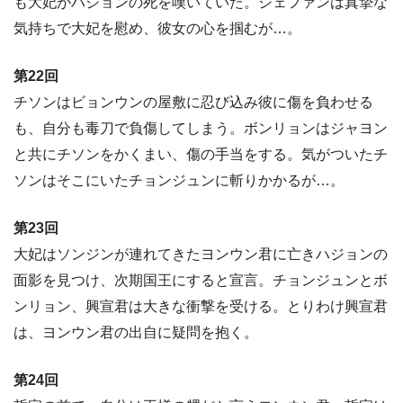
も大妃がハジョンの死を嘆いていた。ジェファンは真摯な
気持ちで大妃を慰め、彼女の心を掴むが…。
第22回
チソンはビョンウンの屋敷に忍び込み彼に傷を負わせる
も、自分も毒刀で負傷してしまう。ボンリョンはジャヨン
と共にチソンをかくまい、傷の手当をする。気がついたチ
ソンはそこにいたチョンジュンに斬りかかるが…。
第23回
大妃はソンジンが連れてきたヨンウン君に亡きハジョンの
面影を見つけ、次期国王にすると宣言。チョンジュンとボ
ンリョン、興宣君は大きな衝撃を受ける。とりわけ興宣君
は、ヨンウン君の出自に疑問を抱く。
第24回