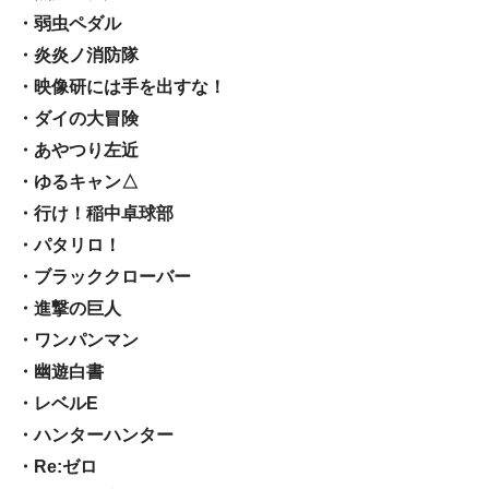
・弱虫ペダル
・炎炎ノ消防隊
・映像研には手を出すな！
・ダイの大冒険
・あやつり左近
・ゆるキャン△
・行け！稲中卓球部
・パタリロ！
・ブラッククローバー
・進撃の巨人
・ワンパンマン
・幽遊白書
・レベルE
・ハンターハンター
・Re:ゼロ