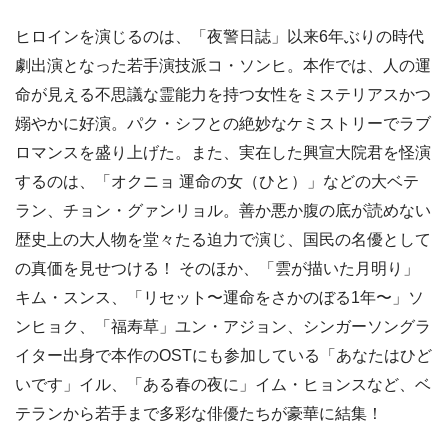
ヒロインを演じるのは、「夜警日誌」以来6年ぶりの時代
劇出演となった若手演技派コ・ソンヒ。本作では、人の運
命が見える不思議な霊能力を持つ女性をミステリアスかつ
嫋やかに好演。パク・シフとの絶妙なケミストリーでラブ
ロマンスを盛り上げた。また、実在した興宣大院君を怪演
するのは、「オクニョ 運命の女（ひと）」などの大ベテ
ラン、チョン・グァンリョル。善か悪か腹の底が読めない
歴史上の大人物を堂々たる迫力で演じ、国民の名優として
の真価を見せつける！ そのほか、「雲が描いた月明り」
キム・スンス、「リセット〜運命をさかのぼる1年〜」ソ
ンヒョク、「福寿草」ユン・アジョン、シンガーソングラ
イター出身で本作のOSTにも参加している「あなたはひど
いです」イル、「ある春の夜に」イム・ヒョンスなど、ベ
テランから若手まで多彩な俳優たちが豪華に結集！