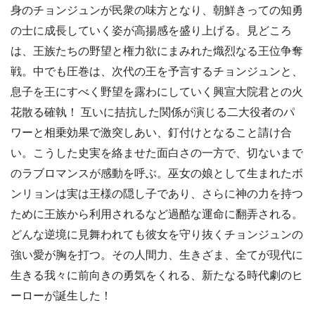
身のチョンジュンが民衆の味方となり、朝鮮きっての知勇
の士に成長していく姿が高揚感を盛り上げる。見どころ
は、王族たちの野望と権力欲にまみれた熾烈なる王位争奪
戦。中でも圧巻は、次代の王を予言するチョンジュンと、
息子を王にすべく野望を露わにしていく興宣大院君との火
花散る確執！ 互いに拮抗した関係が演じる二大役者のパ
ワーと相乗効果で激突しあい、釘付けとなること請け合
い。こうした史実を絡ませた面白さの一方で、切ないまで
のラブロマンスが感動を呼ぶ。巫女の娘として生まれたボ
ンリョンは実は王様の隠し子であり、さらに神の力を持つ
ために王族から利用されるなど過酷な運命に翻弄される。
どんな逆境に見舞われても彼女を守り抜くチョンジュンの
強い愛が胸を打つ。その人間力、生きざま、全てが現代に
生きる我々に前向きの勇気をくれる、新たなる時代劇のヒ
ーローが誕生した！