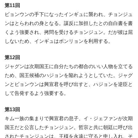
第11回
ビョンウンの手下になったインギュに襲われ、チョンジュ
ンはとらわれの身となる。謀反に加担したとの自白書を書
くよう強要され、拷問を受けるチョンジュン。だが彼は屈
しないため、インギュはボンリョンを利用する。
第12回
ジャグンは次期国王に自分たちの都合のいい人物を立てる
ため、国王候補のハジョンを陥れようとしていた。ジャグ
ンとビョンウンは興宣君を呼び出すと、ハジョンを逆臣と
して告発するよう強要する。
第13回
キム一族の集まりで興宣君の息子、イ・ジェファンが次期
国王だと公言したチョンジュン。哲宗と共に朝廷に呼び出
されたチョンジュンは、王様を永遠に守ると申し入れ、そ