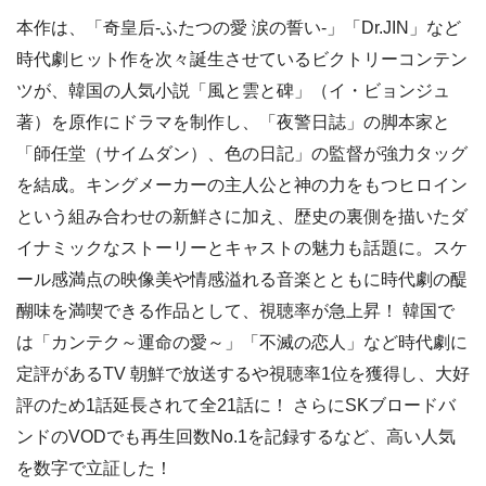
本作は、「奇皇后-ふたつの愛 涙の誓い-」「Dr.JIN」など
時代劇ヒット作を次々誕生させているビクトリーコンテン
ツが、韓国の人気小説「風と雲と碑」（イ・ビョンジュ
著）を原作にドラマを制作し、「夜警日誌」の脚本家と
「師任堂（サイムダン）、色の日記」の監督が強力タッグ
を結成。キングメーカーの主人公と神の力をもつヒロイン
という組み合わせの新鮮さに加え、歴史の裏側を描いたダ
イナミックなストーリーとキャストの魅力も話題に。スケ
ール感満点の映像美や情感溢れる音楽とともに時代劇の醍
醐味を満喫できる作品として、視聴率が急上昇！ 韓国で
は「カンテク～運命の愛～」「不滅の恋人」など時代劇に
定評があるTV 朝鮮で放送するや視聴率1位を獲得し、大好
評のため1話延長されて全21話に！ さらにSKブロードバ
ンドのVODでも再生回数No.1を記録するなど、高い人気
を数字で立証した！