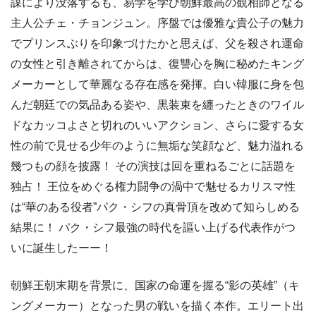
謀により没落するも、易学を学び朝鮮最高の観相師となる
主人公チェ・チョンジュン。序盤では優雅な貴公子の魅力
でプリンスぶりを印象づけたかと思えば、父を殺され運命
の女性と引き離されてからは、復讐心を胸に秘めたキング
メーカーとして華麗なる存在感を発揮。白い韓服に身を包
んだ朝廷での気品ある姿や、黒装束を纏ったときのワイル
ドなカッコよさと切れのいいアクション、さらに愛する女
性の前で見せる少年のように無垢な笑顔など、魅力溢れる
幾つもの顔を披露！ その演技は回を重ねるごとに話題を
独占！ 王位をめぐる権力闘争の渦中で魅せるカリスマ性
は“華のある役者”パク・シフの真骨頂を改めて知らしめる
結果に！ パク・シフ最強の時代を謳い上げる代表作がつ
いに誕生したーー！
朝鮮王朝末期を背景に、国家の命運を握る“影の英雄”（キ
ングメーカー）となった男の戦いを描く本作。エリート出