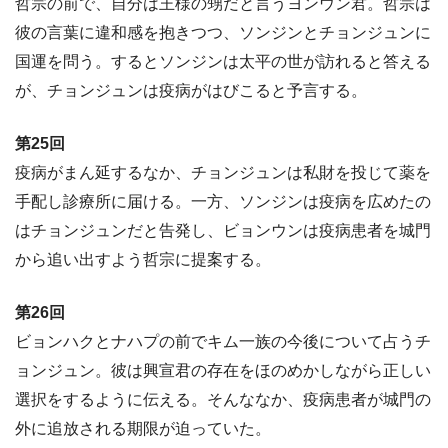
哲宗の前で、自分は王様の甥だと言うヨンウン君。哲宗は
彼の言葉に違和感を抱きつつ、ソンジンとチョンジュンに
国運を問う。するとソンジンは太平の世が訪れると答える
が、チョンジュンは疫病がはびこると予言する。
第25回
疫病がまん延するなか、チョンジュンは私財を投じて薬を
手配し診療所に届ける。一方、ソンジンは疫病を広めたの
はチョンジュンだと告発し、ビョンウンは疫病患者を城門
から追い出すよう哲宗に提案する。
第26回
ビョンハクとナハプの前でキム一族の今後について占うチ
ョンジュン。彼は興宣君の存在をほのめかしながら正しい
選択をするように伝える。そんななか、疫病患者が城門の
外に追放される期限が迫っていた。