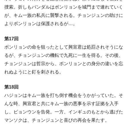
捜索。折しもバンダルはボンリョンを城門まで連れていく
が、キム一族の私兵に襲撃される。チョンジュンの助けに
よりボンリョンは保護されるが…。
第17回
ボンリョンの命を狙ったとして興宣君は処罰されそうにな
るが、チョンジュンの機転で九死に一生を得る。その後、
チョンジュンは哲宗から、ボンリョンとの身分の違いを忘
れぬようにと釘を刺される。
第18回
ハジョンはキム一族を打ち倒す機会をうかがっていた。そ
んな時、興宣君と共にキム一族の悪事を示す証拠を入手
し、ビョンウンを告発。一方、インギュのもとから逃げた
マンソクは、チョンジュンと喜びの再会を果たす。