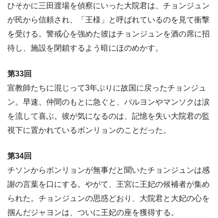
ひそかに三田渡場を偵察にいった大院君は、チョンジュン
が民から信頼され、「王様」と呼ばれているのを見て衝撃
を受ける。警戒心を強めた彼はチョンジュンを酒の席に招
待し、施設を閉鎖するよう暗にほのめかす。
第33回
宣教師たちに混じって3年ぶりに故国に戻ったチョンジュ
ン。早速、仲間のもとに急ぐと、パルヨンやマンソクは涙
を流して喜ぶ。彼が気になるのは、記憶を失い大院君の監
視下に置かれているボンリョンのことだった。
第34回
チソンからボンリョンが無事だと聞いたチョンジュンは感
謝の言葉を口にする。やがて、王宮に王妃の候補者が集め
られた。チョンジュンの思惑どおり、大院君と大妃の心を
掴んだジャヨンは、ついに王妃の座を獲得する。