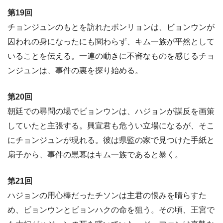
第19回
チョンジュンのもとを訪れたボンリョンは、ビョンウンが
囚われの身になったにも関わらず、キム一族が平然として
いることを伝える。一連の動きに不審なものを感じるチョ
ンジュンは、事件の裏を探り始める。
第20回
朝廷での尋問の場でビョンウンは、ハジョンが謀反を画策
していたと主張する。興宣君も危うい立場になるが、そこ
にチョンジュンが現れる。彼は県監の家で見つけた手紙と
扇子から、事件の黒幕はキム一族であると暴く。
第21回
ハジョンの用心棒だったチソンは主君の恨みを晴らすた
め、ビョンウンとビョンハクの命を狙う。その頃、王宮で