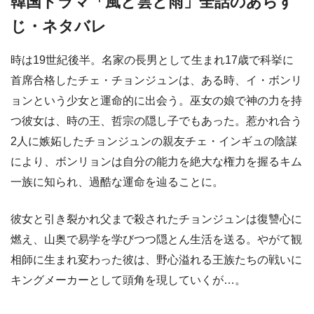
韓国ドラマ「風と雲と雨」全話のあらす
じ・ネタバレ
時は19世紀後半。名家の長男として生まれ17歳で科挙に
首席合格したチェ・チョンジュンは、ある時、イ・ボンリ
ョンという少女と運命的に出会う。巫女の娘で神の力を持
つ彼女は、時の王、哲宗の隠し子でもあった。惹かれ合う
2人に嫉妬したチョンジュンの親友チェ・インギュの陰謀
により、ボンリョンは自分の能力を絶大な権力を握るキム
一族に知られ、過酷な運命を辿ることに。
彼女と引き裂かれ父まで殺されたチョンジュンは復讐心に
燃え、山奥で易学を学びつつ隠とん生活を送る。やがて観
相師に生まれ変わった彼は、野心溢れる王族たちの戦いに
キングメーカーとして頭角を現していくが…。