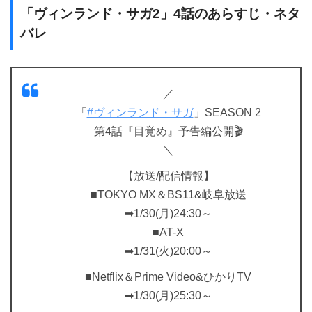
「ヴィンランド・サガ2」4話のあらすじ・ネタ
バレ
／
「
#ヴィンランド・サガ
」SEASON 2
第4話『目覚め』予告編公開🎬
＼
【放送/配信情報】
■TOKYO MX＆BS11&岐阜放送
➡1/30(月)24:30～
■AT-X
➡1/31(火)20:00～
■Netflix＆Prime Video&ひかりTV
➡1/30(月)25:30～