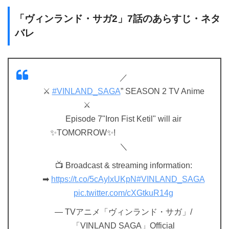
「ヴィンランド・サガ2」7話のあらすじ・ネタ
バレ
／
⚔
#VINLAND_SAGA
” SEASON 2 TV Anime
⚔
Episode 7"Iron Fist Ketil" will air
✨TOMORROW✨!
＼
📺 Broadcast & streaming information:
➡
https://t.co/5cAylxUKpN
#VINLAND_SAGA
pic.twitter.com/cXGtkuR14g
— TVアニメ「ヴィンランド・サガ」/
「VINLAND SAGA」Official