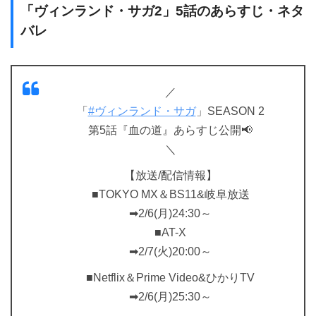
「ヴィンランド・サガ2」5話のあらすじ・ネタ
バレ
／
「
#ヴィンランド・サガ
」SEASON 2
第5話『血の道』あらすじ公開📢
＼
【放送/配信情報】
■TOKYO MX＆BS11&岐阜放送
➡2/6(月)24:30～
■AT-X
➡2/7(火)20:00～
■Netflix＆Prime Video&ひかりTV
➡2/6(月)25:30～