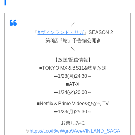
／
「
#ヴィンランド・サガ
」SEASON 2
第3話『蛇』予告編公開🎬
＼
【放送/配信情報】
■TOKYO MX＆BS11&岐阜放送
➡1/23(月)24:30～
■AT-X
➡1/24(火)20:00～
■Netflix＆Prime Video&ひかりTV
➡1/23(月)25:30～
お楽しみに
✨
https://t.co/I6wWgro9Ae
#VINLAND_SAGA