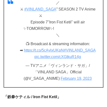
／
⚔
#VINLAND_SAGA
” SEASON 2 TV Anime
⚔
Episode 7"Iron Fist Ketil" will air
✨TOMORROW✨!
＼
📺 Broadcast & streaming information:
➡
https://t.co/5cAylxUKpN
#VINLAND_SAGA
pic.twitter.com/cXGtkuR14g
— TVアニメ「ヴィンランド・サガ」/
「VINLAND SAGA」Official
(@V_SAGA_ANIME)
February 19, 2023
「鉄拳ケティル / Iron Fist Ketil」