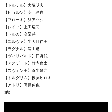
【トルケル】大塚明夫
【ビョルン】安元洋貴
【フローキ】斧アツシ
【レイフ】上田燿司
【ヘルガ】高梁碧
【ユルヴァ】生天目仁美
【ラグナル】浦山迅
【ヴィリバルド】日野聡
【アスゲート】竹内良太
【スヴェン王】菅生隆之
【トルグリム】後藤ヒロキ
【アトリ】高橋伸也
(他)