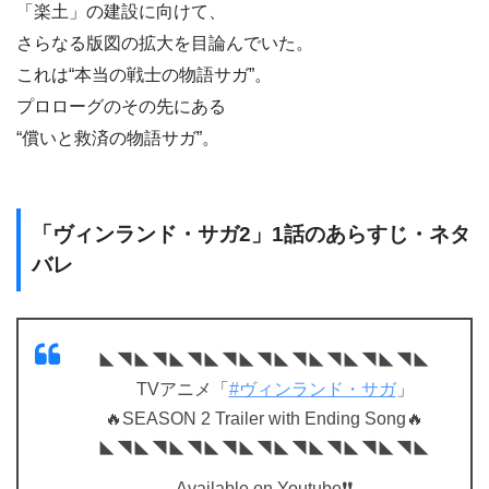
「楽土」の建設に向けて、
さらなる版図の拡大を目論んでいた。
これは“本当の戦士の物語サガ”。
プロローグのその先にある
“償いと救済の物語サガ”。
「ヴィンランド・サガ2」1話のあらすじ・ネタ
バレ
◣◥◣◥◣◥◣◥◣◥◣◥◣◥◣◥◣◥◣
TVアニメ「
#ヴィンランド・サガ
」
🔥SEASON 2 Trailer with Ending Song🔥
◣◥◣◥◣◥◣◥◣◥◣◥◣◥◣◥◣◥◣
Available on Youtube❗❗