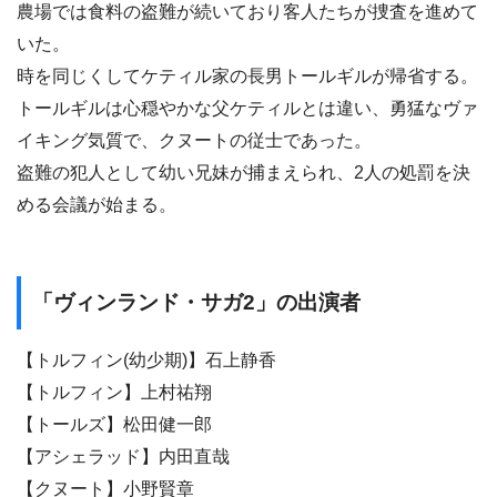
農場では食料の盗難が続いており客人たちが捜査を進めて
いた。
時を同じくしてケティル家の長男トールギルが帰省する。
トールギルは心穏やかな父ケティルとは違い、勇猛なヴァ
イキング気質で、クヌートの従士であった。
盗難の犯人として幼い兄妹が捕まえられ、2人の処罰を決
める会議が始まる。
「ヴィンランド・サガ2」の出演者
【トルフィン(幼少期)】石上静香
【トルフィン】上村祐翔
【トールズ】松田健一郎
【アシェラッド】内田直哉
【クヌート】小野賢章