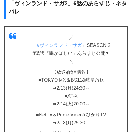
「ヴィンランド・サガ2」6話のあらすじ・ネタ
バレ
／
「
#ヴィンランド・サガ
」SEASON 2
第6話『馬がほしい』あらすじ公開📢
＼
【放送/配信情報】
■TOKYO MX＆BS11&岐阜放送
➡2/13(月)24:30～
■AT-X
➡2/14(火)20:00～
■Netflix＆Prime Video&ひかりTV
➡2/13(月)25:30～