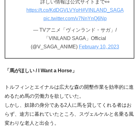
詳しい情報は公式サイトまで👀
https://t.co/KdDGVLVYoH
#VINLAND_SAGA
pic.twitter.com/v7NnYnQ6Np
— TVアニメ「ヴィンランド・サガ」/
「VINLAND SAGA」Official
(@V_SAGA_ANIME)
February 10, 2023
「馬がほしい / I Want a Horse」
トルフィンとエイナルは広大な森の開墾作業を効率的に進
めるため馬の労働力を欲していた。
しかし、奴隷の身分である2人に馬を貸してくれる者はお
らず、途方に暮れていたところ、スヴェルケルと名乗る風
変わりな老人と出会う。