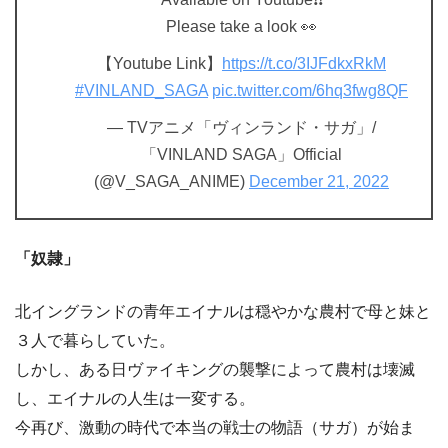
Please take a look 👀
【Youtube Link】
https://t.co/3IJFdkxRkM
#VINLAND_SAGA
pic.twitter.com/6hq3fwg8QF
— TVアニメ「ヴィンランド・サガ」/
「VINLAND SAGA」Official
(@V_SAGA_ANIME)
December 21, 2022
「奴隷」
北イングランドの青年エイナルは穏やかな農村で母と妹と
３人で暮らしていた。
しかし、ある日ヴァイキングの襲撃によって農村は壊滅
し、エイナルの人生は一変する。
今再び、激動の時代で本当の戦士の物語（サガ）が始ま