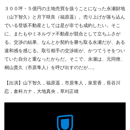
３００坪・５億円の土地売買を扱うことになった永瀬財地
（山下智久）と月下咲良（福原遥）。売り上げが落ち込ん
でいる登坂不動産としては是が非でも成約したい。そこ
に、またもやミネルヴァ不動産が競合として立ちふさが
る。交渉の結果、なんとか契約を勝ち取る永瀬だが、ある
違和感を感じる。取引相手の交渉術が、かつてうそをつい
ていた自分と重なったからだ。そこで、永瀬は、元同僚、
桐山貴久（市原隼人）を呼び出すのだが…。
【出演】山下智久，福原遥，市原隼人，泉里香，長谷川
忍，倉科カナ，大地真央，草刈正雄