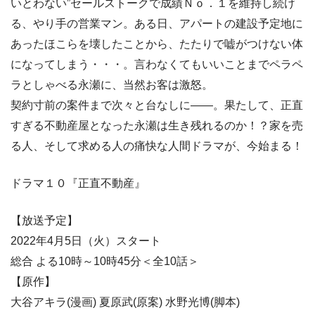
いとわない”セールストークで成績Ｎｏ．１を維持し続け
る、やり手の営業マン。ある日、アパートの建設予定地に
あったほこらを壊したことから、たたりで嘘がつけない体
になってしまう・・・。言わなくてもいいことまでペラペ
ラとしゃべる永瀬に、当然お客は激怒。
契約寸前の案件まで次々と台なしに――。果たして、正直
すぎる不動産屋となった永瀬は生き残れるのか！？家を売
る人、そして求める人の痛快な人間ドラマが、今始まる！
ドラマ１０『正直不動産』
【放送予定】
2022年4月5日（火）スタート
総合 よる10時～10時45分＜全10話＞
【原作】
大谷アキラ(漫画) 夏原武(原案) 水野光博(脚本)