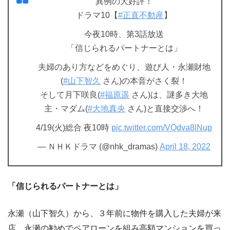
異例の大好評！
ドラマ10【
#正直不動産
】
今夜10時、第3話放送
「信じられるパートナーとは」
夫婦のあり方などをめぐり、遊び人・永瀬財地
(
#山下智久
さん)の本音がさく裂！
そして月下咲良(
#福原遥
さん)は、謎多き大地
主・マダム(
#大地真央
さん)と直接交渉へ！
4/19(火)総合 夜10時
pic.twitter.com/VQdva8lNup
— ＮＨＫドラマ (@nhk_dramas)
April 18, 2022
「信じられるパートナーとは」
永瀬（山下智久）から、３年前に物件を購入した夫婦が来
店。永瀬の勧めでペアローンを組み高額マンションを買っ