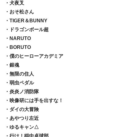
・犬夜叉
・おそ松さん
・TIGER＆BUNNY
・ドラゴンボール超
・NARUTO
・BORUTO
・僕のヒーローアカデミア
・銀魂
・無限の住人
・弱虫ペダル
・炎炎ノ消防隊
・映像研には手を出すな！
・ダイの大冒険
・あやつり左近
・ゆるキャン△
・行け！稲中卓球部