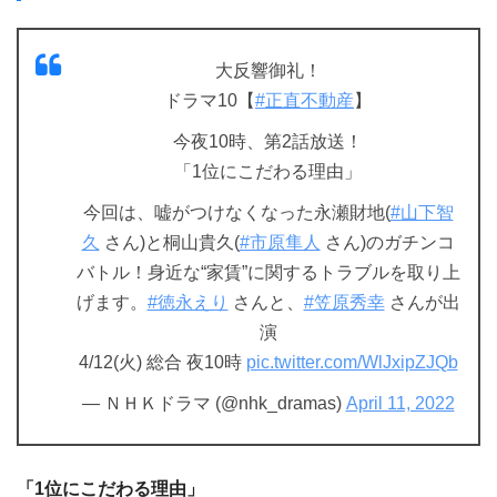
大反響御礼！
ドラマ10【
#正直不動産
】
今夜10時、第2話放送！
「1位にこだわる理由」
今回は、嘘がつけなくなった永瀬財地(
#山下智
久
さん)と桐山貴久(
#市原隼人
さん)のガチンコ
バトル！身近な“家賃”に関するトラブルを取り上
げます。
#徳永えり
さんと、
#笠原秀幸
さんが出
演
4/12(火) 総合 夜10時
pic.twitter.com/WlJxipZJQb
— ＮＨＫドラマ (@nhk_dramas)
April 11, 2022
「1位にこだわる理由」