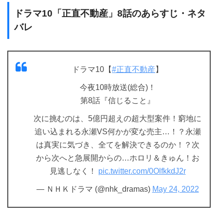
ドラマ10「正直不動産」8話のあらすじ・ネタ
バレ
ドラマ10【
#正直不動産
】
今夜10時放送(総合)！
第8話『信じること』
次に挑むのは、5億円超えの超大型案件！窮地に
追い込まれる永瀬VS何かが変な売主…！？永瀬
は真実に気づき、全てを解決できるのか！？次
から次へと急展開からの…ホロリ＆きゅん！お
見逃しなく！
pic.twitter.com/0OlfkkdJ2r
— ＮＨＫドラマ (@nhk_dramas)
May 24, 2022