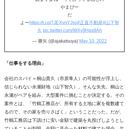
やまぴー
だ
よー
https://t.co/7JEXvnYJss
#正直不動産
#山下智
久
pic.twitter.com/WXy9Hpx8Ah
— 勝矢 (@ajakatsuya)
May 10, 2022
「仕事をする理由」
会社のスパイ＝桐山貴久（市原隼人）の可能性が浮上し、
信じられない永瀬財地（山下智久）。そんな矢先、桐山と
永瀬がペアを組み、大型案件に挑むことが決定する。その
案件とは、「竹鶴工務店が、所有する土地に家を複数建て
るので、その家を売りさばく」ということだった。だが、
竹鶴工務店は下請けに安い金額で建築を丸投げしようとし
ていることが判明。金額に見合った材料で建てた場合、欠