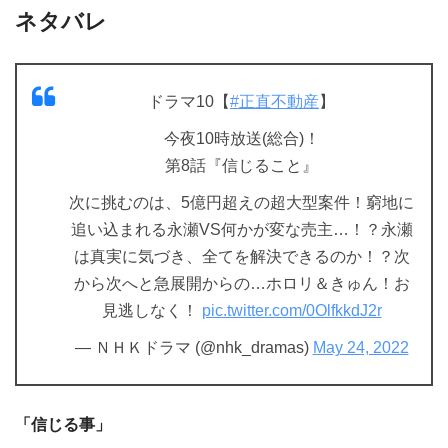
ネタバレ
ドラマ10【
#正直不動産
】
今夜10時放送(総合)！
第8話『信じること』
次に挑むのは、5億円超えの超大型案件！窮地に
追い込まれる永瀬VS何かが変な売主…！？永瀬
は真実に気づき、全てを解決できるのか！？次
から次へと急展開からの…ホロリ＆きゅん！お
見逃しなく！
pic.twitter.com/0OlfkkdJ2r
— ＮＨＫドラマ (@nhk_dramas)
May 24, 2022
「信じる事」