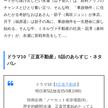
ートから抜け出したい永瀬（山下智久）は、給料アップの
チャンスとひとり奮い立つ。そんな時、「事故物件」に住
みたがる奇妙なおばあさん・節子（風吹ジュン）が来店。
月下（福原遥）は節子の為に、事故物件を一生懸命に探し
始める。そんな中、ミネルヴァ不動産の社員・花澤（倉科
カナ）が、永瀬に宣戦布告をして…。
ドラマ10「正直不動産」5話のあらすじ・ネタ
バレ
ドラマ10【
#正直不動産
】
明日第5話放送!(5/3夜10時)
恒例企画「ノーカット名珍場面(4)」
歴史的瞬間!永瀬、正直営業始めたってよ