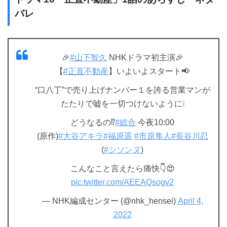
バレ
🎉
#山下智久
NHKドラマ初主演🎉
【
#正直不動産
】いよいよスタート📢
“口八丁”で売り上げナンバー１を誇る営業マンが
たたりで嘘を一切つけないように❕
どうなるの⁉️
#総合
今夜10:00
(原作)
#大谷アキラ
#福原遥
#市原隼人
#長谷川忍
(
#シソンヌ
)
こんなこと言えたら痛快👇😍
pic.twitter.com/AEEAQsogv2
— NHK編成センター (@nhk_hensei)
April 4,
2022