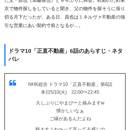
た父・昌也（加藤雅也）と８年ぶりに再会。転勤のため東
京で物件探しをしていると聞き、父の物件を探そうに張り
切る月下だったが、ある日、昌也はミネルヴァ不動産の強
引な営業にあい契約寸前となるが…。
ドラマ10「正直不動産」6話のあらすじ・ネタ
バレ
NHK総合 ドラマ10「正直不動産」第6話
本日5/10(火) 22:00〜22:45
久しぶりにやまぴーと絡みますw
懐かしいなぁ
ご縁があるんだよね
観ますよね〜って言ってる感じの