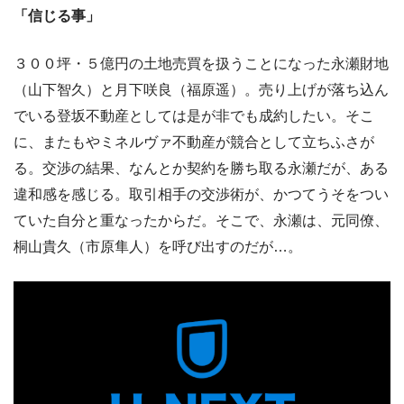
「信じる事」
３００坪・５億円の土地売買を扱うことになった永瀬財地
（山下智久）と月下咲良（福原遥）。売り上げが落ち込ん
でいる登坂不動産としては是が非でも成約したい。そこ
に、またもやミネルヴァ不動産が競合として立ちふさが
る。交渉の結果、なんとか契約を勝ち取る永瀬だが、ある
違和感を感じる。取引相手の交渉術が、かつてうそをつい
ていた自分と重なったからだ。そこで、永瀬は、元同僚、
桐山貴久（市原隼人）を呼び出すのだが…。