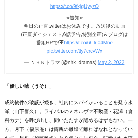
https://t.co/9fkjgUyyzO
⭐告知⭐
明日の正直twitterはお休みです。放送後の動画
(正直ダイジェスト,6話予告,特別企画)＆ブログは
番組HPで!🔻
https://t.co/6CfrI04Mne
pic.twitter.com/tty7crcvWx
— ＮＨＫドラマ (@nhk_dramas)
May 2, 2022
「優しい嘘（うそ）」
成約物件の破談が続き、社内にスパイがいることを疑う永
瀬（山下智久）。ライバルのミネルヴァ不動産・花澤（倉
科カナ）を呼び出し、問いただすが認めるはずもない。一
方、月下（福原遥）は両親の離婚で離ればなれとなってい