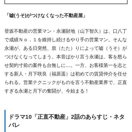
「嘘(うそ)がつけなくなった不動産屋」
登坂不動産の営業マン・永瀬財地（山下智久）は、口八丁
で成績Ｎｏ．１を維持し続けるやり手の営業マン。そんな
永瀬が、ある日突然、祟（たた）りによって嘘（うそ）が
つけなくなってしまう。本音ばかり言う永瀬は、客を怒ら
せ契約寸前の案件も台無しに…。一方、お客様第一を志と
する新人・月下咲良（福原遥）は初めての賃貸仲介を任せ
られる。営業テクニックがものを言う不動産業界で、正直
すぎる永瀬と月下の奮闘が、今始まる！
ドラマ10「正直不動産」2話のあらすじ・ネタ
バレ