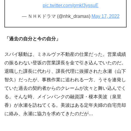
pic.twitter.com/gmkl3yssuE
— ＮＨＫドラマ (@nhk_dramas)
May 17, 2022
「過去の自分と今の自分」
スパイ騒動は、ミネルヴァ不動産の仕業だった。営業成績
の振るわない登坂の営業課長を金で引き込んでいたのだ。
退職した課長に代わり、課長代理に抜擢された永瀬（山下
智久）だったが、事務作業に追われる一方、うそを連発し
ていた過去の契約者からのクレームが次々と舞い込んでく
る。そんな時、メインバンクの融資課・榎本美波（泉里
香）が永瀬を訪ねてくる。美波はある定年夫婦の自宅売却
に絡み、永瀬に協力を求めてきたのだが…