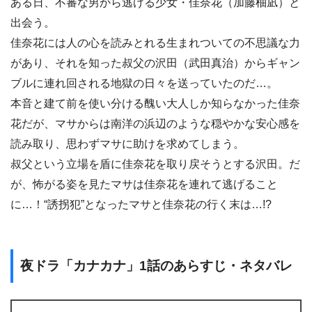
ある日、不審な男から逃げる少女・佳奈花（加藤柚凪）と
出会う。
佳奈花には人の心を読みとれる生まれついての不思議な力
があり、それを知った叔父の沢田（武田真治）からギャン
ブルに連れ回される地獄の日々を送っていたのだ…。
本音と建て前を使い分ける醜い大人しか知らなかった佳奈
花だが、マサからは南洋の浜辺のような穏やかな安心感を
読み取り、思わずマサに助けを求めてしまう。
叔父という立場を盾に佳奈花を取り戻そうとする沢田。だ
が、怖がる姿を見たマサは佳奈花を連れて逃げること
に…！“誘拐犯”となったマサと佳奈花の行く末は…!?
夜ドラ「カナカナ」1話のあらすじ・ネタバレ