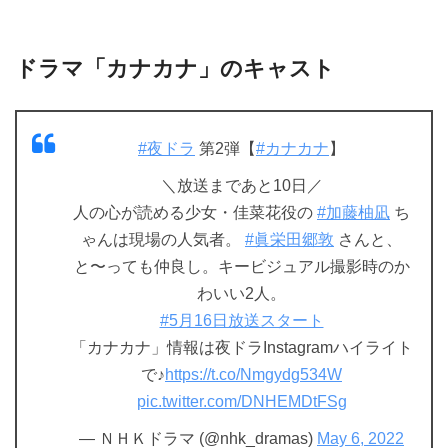
ドラマ「カナカナ」のキャスト
#夜ドラ
第2弾【
#カナカナ
】
＼放送まであと10日／
人の心が読める少女・佳菜花役の
#加藤柚凪
ち
ゃんは現場の人気者。
#眞栄田郷敦
さんと、
と〜っても仲良し。キービジュアル撮影時のか
わいい2人。
#5月16日放送スタート
「カナカナ」情報は夜ドラInstagramハイライト
で♪
https://t.co/Nmgydg534W
pic.twitter.com/DNHEMDtFSg
— ＮＨＫドラマ (@nhk_dramas)
May 6, 2022