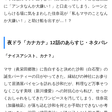
に「アンタなんか大嫌い！」と口走ってしまう。シーンと
しらける場に気をまわした佳奈花が「私もマサのことなん
か大嫌い！」と助け船を出すが…！？
夜ドラ「カナカナ」12話のあらすじ・ネタバレ
「ナイスアシスト、カナ？」
マサ（眞栄田郷敦）に告白すると決めた沙和（白石聖）の
誕生パーティーの日がやってきた。縁結びの神社にお参り
して居酒屋パイセンを訪れる沙和だが、料理など万事そつ
なくこなす美咲（新川優愛）への対抗心から転び、せっか
くおしゃれをしてきたワンピースを汚してしまう。佳奈花
（加藤柚凪）が落ち込む沙和を何とか手助けできないか考