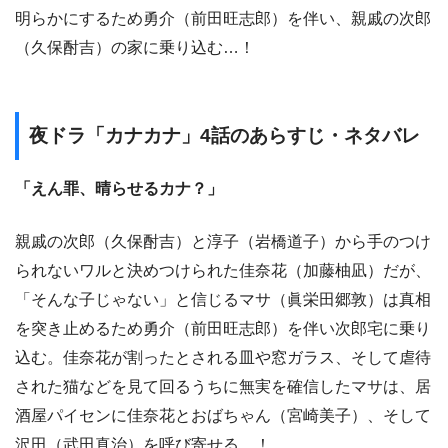
明らかにするため勇介（前田旺志郎）を伴い、親戚の次郎
（久保酎吉）の家に乗り込む…！
夜ドラ「カナカナ」4話のあらすじ・ネタバレ
「えん罪、晴らせるカナ？」
親戚の次郎（久保酎吉）と淳子（岩橋道子）から手のつけ
られないワルと決めつけられた佳奈花（加藤柚凪）だが、
「そんな子じゃない」と信じるマサ（眞栄田郷敦）は真相
を突き止めるため勇介（前田旺志郎）を伴い次郎宅に乗り
込む。佳奈花が割ったとされる皿や窓ガラス、そして虐待
された猫などを見て回るうちに無実を確信したマサは、居
酒屋パイセンに佳奈花とおばちゃん（宮崎美子）、そして
沢田（武田真治）を呼び寄せる…！