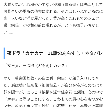
大乗り気だ。心穏やかでない沙和（白石聖）は先回りして
お見合いの場所の偵察に訪れる。そこはしゃれているのに
客一人いない洋食屋だった。背が高くこわもてのシェフ・
巌（栄信）が沙和の前に現れるが、どうも様子がおかし
い…。
夜ドラ「カナカナ」11話のあらすじ・ネタバレ
「女三人、三つ巴（どもえ）カナ？」
マサ（眞栄田郷敦）の店に巌（栄信）が弟子入りしてき
た。巌は幼い佳奈花（加藤柚凪）が自分を怖がるのではと
顔を隠すが、にっこり挨拶を返す佳奈花に感動、心の中で
「姉御」と呼ぶことにする。こわもての男の心をもつかむ
マサに改めてホレ直す沙和（白石聖）だが、本音とは裏腹