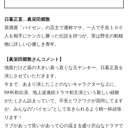
日暮正直…眞栄田郷敦
居酒屋「パイセン」の店主で通称マサ。一人で不良１００
人を相手にケンカし勝った伝説を持つが、実は野生の動植
物に詳しい心優しき青年。
【眞栄田郷敦さんコメント】
強面だけど器の大きい真っ直ぐな元ヤンキー、日暮正直を
演じさせていただきます。
今まで、あまり演じたことのないキャラクターな上に、
NHK初出演、地上波連続ドラマ初主演という新しい経験
がたくさん詰まっていて、不安とワクワクが混同してます
が、みんなの”パイセン”として生きられるよう精一杯頑張
ります！
ラブがあって笑いがあって心の温まる盛り沢山なドラマで