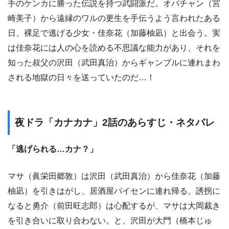
手のケンカに勝った伝説を持つ武闘派だ。オバチャン（宮
崎美子）から遠縁のワルの更生を手伝うよう言われたある
日、裸足で逃げる少女・佳奈花（加藤柚凪）と出会う。実
は佳奈花には人の心を読める不思議な能力があり、それを
知った叔父の沢田（武田真治）からギャンブルに連れまわ
される地獄の日々を送っていたのだ…！
夜ドラ「カナカナ」2話のあらすじ・ネタバレ
「逃げられる…カナ？」
マサ（眞栄田郷敦）は沢田（武田真治）から佳奈花（加藤
柚凪）を引きはがし、居酒屋パイセンに連れ帰る。誘拐に
なると勇介（前田旺志郎）は心配するが、マサは大岡裁き
を引き合いに取り合わない。と、沢田が大門（橋本じゅ