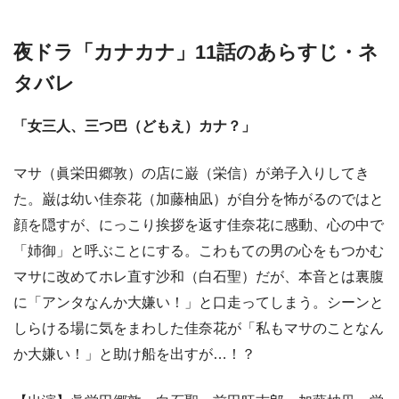
夜ドラ「カナカナ」11話のあらすじ・ネ
タバレ
「女三人、三つ巴（どもえ）カナ？」
マサ（眞栄田郷敦）の店に巌（栄信）が弟子入りしてき
た。巌は幼い佳奈花（加藤柚凪）が自分を怖がるのではと
顔を隠すが、にっこり挨拶を返す佳奈花に感動、心の中で
「姉御」と呼ぶことにする。こわもての男の心をもつかむ
マサに改めてホレ直す沙和（白石聖）だが、本音とは裏腹
に「アンタなんか大嫌い！」と口走ってしまう。シーンと
しらける場に気をまわした佳奈花が「私もマサのことなん
か大嫌い！」と助け船を出すが…！？