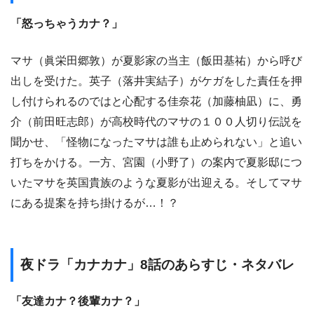
「怒っちゃうカナ？」
マサ（眞栄田郷敦）が夏影家の当主（飯田基祐）から呼び
出しを受けた。英子（落井実結子）がケガをした責任を押
し付けられるのではと心配する佳奈花（加藤柚凪）に、勇
介（前田旺志郎）が高校時代のマサの１００人切り伝説を
聞かせ、「怪物になったマサは誰も止められない」と追い
打ちをかける。一方、宮園（小野了）の案内で夏影邸につ
いたマサを英国貴族のような夏影が出迎える。そしてマサ
にある提案を持ち掛けるが…！？
夜ドラ「カナカナ」8話のあらすじ・ネタバレ
「友達カナ？後輩カナ？」