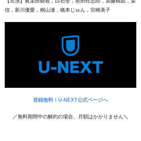
【出演】眞栄田郷敦，白石聖，前田旺志郎，加藤柚凪，栄
信，新川優愛，桐山漣，橋本じゅん，宮崎美子
登録無料！U-NEXT公式ページへ
／無料期間中の解約の場合、月額はかかりません＼