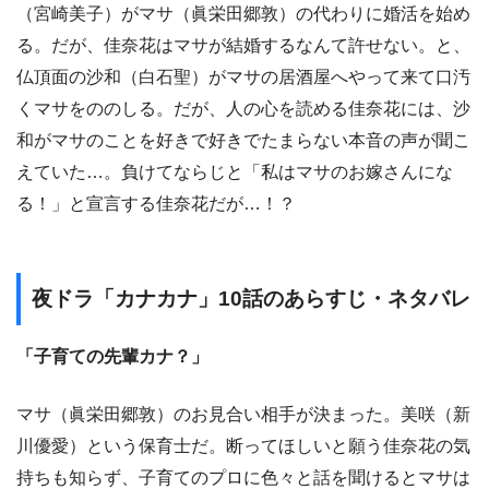
（宮崎美子）がマサ（眞栄田郷敦）の代わりに婚活を始め
る。だが、佳奈花はマサが結婚するなんて許せない。と、
仏頂面の沙和（白石聖）がマサの居酒屋へやって来て口汚
くマサをののしる。だが、人の心を読める佳奈花には、沙
和がマサのことを好きで好きでたまらない本音の声が聞こ
えていた…。負けてならじと「私はマサのお嫁さんにな
る！」と宣言する佳奈花だが…！？
夜ドラ「カナカナ」10話のあらすじ・ネタバレ
「子育ての先輩カナ？」
マサ（眞栄田郷敦）のお見合い相手が決まった。美咲（新
川優愛）という保育士だ。断ってほしいと願う佳奈花の気
持ちも知らず、子育てのプロに色々と話を聞けるとマサは