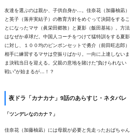
友達を選ぶのは親か、子供自身か…。佳奈花（加藤柚凪）
と英子（落井実結子）の教育方針をめぐって決闘をするこ
とになったマサ（眞栄田郷敦）と夏影（飯田基祐）。方法
はなぜか卓球だ。中国人コーチをつけて猛特訓をする夏影
に対し、１００均のピンポンセットで勇介（前田旺志郎）
相手に練習するマサは空振りばかり。一向に上達しないま
ま決戦当日を迎える。父親の意地を賭けた“負けられない
戦い”が始まるが…！？
夜ドラ「カナカナ」9話のあらすじ・ネタバレ
「ツンデレなのカナ？」
佳奈花（加藤柚凪）には母親が必要と先走ったおばちゃん