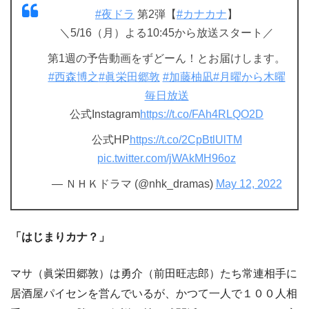
#夜ドラ
第2弾【
#カナカナ
】
＼5/16（月）よる10:45から放送スタート／
第1週の予告動画をずどーん！とお届けします。
#西森博之
#眞栄田郷敦
#加藤柚凪
#月曜から木曜
毎日放送
公式Instagram
https://t.co/FAh4RLQO2D
公式HP
https://t.co/2CpBtlUlTM
pic.twitter.com/jWAkMH96oz
— ＮＨＫドラマ (@nhk_dramas)
May 12, 2022
「はじまりカナ？」
マサ（眞栄田郷敦）は勇介（前田旺志郎）たち常連相手に
居酒屋パイセンを営んでいるが、かつて一人で１００人相