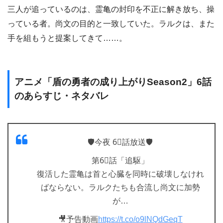
三人が追っているのは、霊亀の封印を不正に解き放ち、操
っている者。尚文の目的と一致していた。ラルクは、また
手を組もうと提案してきて……。
アニメ「盾の勇者の成り上がりSeason2」6話
のあらすじ・ネタバレ
🛡️今夜 6⃣話放送🛡️
第6⃣話「追駆」
復活した霊亀は首と心臓を同時に破壊しなけれ
ばならない。ラルクたちも合流し尚文に加勢
が…
🎥予告動画
https://t.co/o9lNQdGeqT