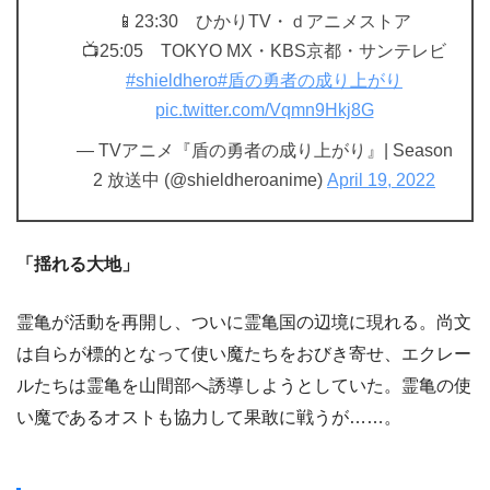
📱23:30 ひかりTV・ｄアニメストア
📺25:05 TOKYO MX・KBS京都・サンテレビ
#shieldhero
#盾の勇者の成り上がり
pic.twitter.com/Vqmn9Hkj8G
— TVアニメ『盾の勇者の成り上がり』| Season
2 放送中 (@shieldheroanime)
April 19, 2022
「揺れる大地」
霊亀が活動を再開し、ついに霊亀国の辺境に現れる。尚文
は自らが標的となって使い魔たちをおびき寄せ、エクレー
ルたちは霊亀を山間部へ誘導しようとしていた。霊亀の使
い魔であるオストも協力して果敢に戦うが……。