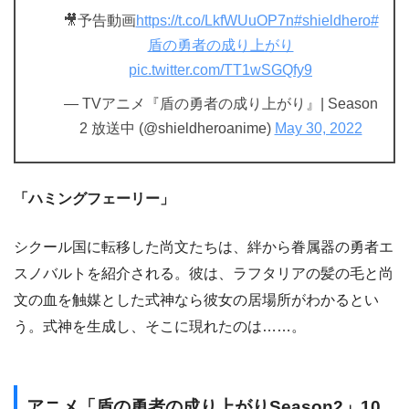
🎥予告動画
https://t.co/LkfWUuOP7n
#shieldhero
#
盾の勇者の成り上がり
pic.twitter.com/TT1wSGQfy9
— TVアニメ『盾の勇者の成り上がり』| Season
2 放送中 (@shieldheroanime)
May 30, 2022
「ハミングフェーリー」
シクール国に転移した尚文たちは、絆から眷属器の勇者エ
スノバルトを紹介される。彼は、ラフタリアの髪の毛と尚
文の血を触媒とした式神なら彼女の居場所がわかるとい
う。式神を生成し、そこに現れたのは……。
アニメ「盾の勇者の成り上がりSeason2」10