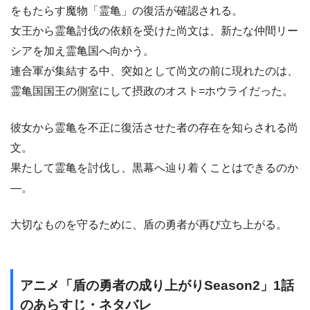
をもたらす魔物「霊亀」の復活が確認される。
女王から霊亀討伐の依頼を受けた尚文は、新たな仲間リー
シアを加え霊亀国へ向かう。
連合軍が集結する中、突如として尚文の前に現れたのは、
霊亀国国王の側室にして摂政のオスト=ホウライだった。
彼女から霊亀を不正に復活させた者の存在を知らされる尚
文。
果たして霊亀を討伐し、黒幕へ辿り着くことはできるのか
―。
大切なものを守るために、盾の勇者が再び立ち上がる。
アニメ「盾の勇者の成り上がりSeason2」1話
のあらすじ・ネタバレ