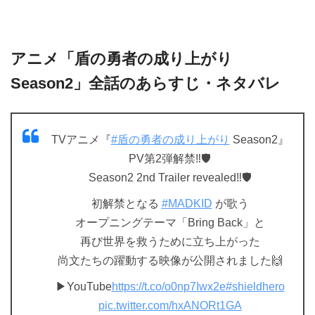
アニメ「盾の勇者の成り上がり
Season2」全話のあらすじ・ネタバレ
TVアニメ『
#盾の勇者の成り上がり
Season2』
PV第2弾解禁‼🛡
Season2 2nd Trailer revealed‼🛡
初解禁となる
#MADKID
が歌う
オープニングテーマ「Bring Back」と
再び世界を救うために立ち上がった
尚文たちの躍動する映像が公開されました🙌
▶YouTube
https://t.co/o0np7Iwx2e
#shieldhero
pic.twitter.com/hxANORt1GA