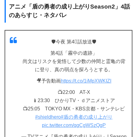
アニメ「盾の勇者の成り上がりSeason2」4話
のあらすじ・ネタバレ
🛡️今夜 第4⃣話放送🛡️
第4話「霧中の遺跡」
尚文はリスクを覚悟して少数の仲間と霊亀の背
に登り、真の弱点を探ろうとする。
🎥予告動画
https://t.co/1iMpXWKIZI
📺22:00 AT-X
📱23:30 ひかりTV・ｄアニメストア
📺25:05 TOKYO MX・KBS京都・サンテレビ
#shieldhero
#盾の勇者の成り上がり
pic.twitter.com/qgCgWSzQgP
— TVアニメ『盾の勇者の成り上がり』| Season