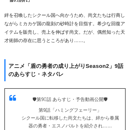
絆を召喚したシクール国へ向かうため、尚文たちは行商し
ながらミカカゲ国の龍刻の砂時計を目指す。希少な回復ア
イテムを販売し、売上を伸ばす尚文。だが、偶然知った天
才術師の存在に思うところがあり……。
アニメ「盾の勇者の成り上がりSeason2」9話
のあらすじ・ネタバレ
🛡️第9⃣話 あらすじ・予告動画公開🛡️
第9話「ハミングフェーリー」
シクール国に転移した尚文たちは、絆から眷属
器の勇者・エスノバルトを紹介され……