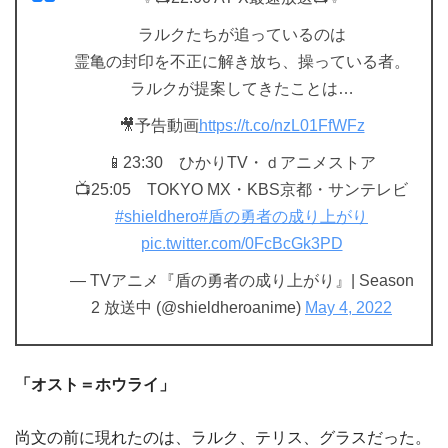
ラルクたちが追っているのは
霊亀の封印を不正に解き放ち、操っている者。
ラルクが提案してきたことは…
🎥予告動画
https://t.co/nzL01FfWFz
📱23:30 ひかりTV・ｄアニメストア
📺25:05 TOKYO MX・KBS京都・サンテレビ
#shieldhero
#盾の勇者の成り上がり
pic.twitter.com/0FcBcGk3PD
— TVアニメ『盾の勇者の成り上がり』| Season
2 放送中 (@shieldheroanime)
May 4, 2022
「オスト＝ホウライ」
尚文の前に現れたのは、ラルク、テリス、グラスだった。