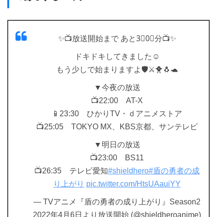
✨📺放送開始まで あと3⃣0⃣分📺✨
ドキドキしてきました☺
もう少しで始まりますよ🛡️⚔🐥🐧🐢
▼今夜の放送
📺22:00 AT-X
📱23:30 ひかりTV・ｄアニメストア
📺25:05 TOKYO MX、KBS京都、サンテレビ
▼明日の放送
📺23:00 BS11
📺26:35 テレビ愛知
#shieldhero
#盾の勇者の成
り上がり
pic.twitter.com/HtsUAauiYY
— TVアニメ『盾の勇者の成り上がり』Season2
2022年4月6日より放送開始 (@shieldheroanime)