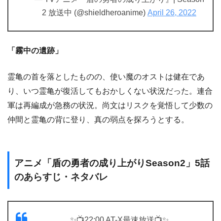
2 放送中 (@shieldheroanime)
April 26, 2022
「霧中の遺跡」
霊亀の首を落としたものの、使い魔のオストは健在であ
り、いつ霊亀が復活してもおかしくない状況だった。連合
軍は再編成が急務の状況。尚文はリスクを覚悟して少数の
仲間と霊亀の背に登り、真の弱点を探ろうとする。
アニメ「盾の勇者の成り上がりSeason2」5話
のあらすじ・ネタバレ
✨📺22:00 AT-X最速放送📺✨