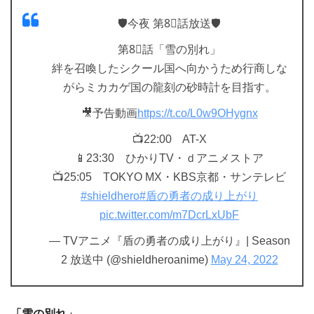
🛡️今夜 第8⃣話放送🛡️
第8⃣話「雪の別れ」
絆を召喚したシクール国へ向かうため行商しな
がらミカカゲ国の龍刻の砂時計を目指す。
🎥予告動画
https://t.co/L0w9OHygnx
📺22:00 AT-X
📱23:30 ひかりTV・ｄアニメストア
📺25:05 TOKYO MX・KBS京都・サンテレビ
#shieldhero
#盾の勇者の成り上がり
pic.twitter.com/m7DcrLxUbF
— TVアニメ『盾の勇者の成り上がり』| Season
2 放送中 (@shieldheroanime)
May 24, 2022
「雪の別れ」