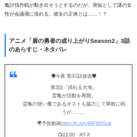
亀討伐作戦が動き出そうとするのだが、突如として謎の女
性が会議場に現れる。彼女の正体とは……！？
アニメ「盾の勇者の成り上がりSeason2」3話
のあらすじ・ネタバレ
🛡️今夜 第3⃣話放送🛡️
第3話「揺れる大地」
霊亀が活動を再開。
霊亀の使い魔であるオストも協力して果敢に戦
うが……。
🎥予告動画
https://t.co/y4BFl95Su8
📺22:00 AT-X