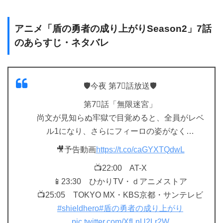
アニメ「盾の勇者の成り上がりSeason2」7話
のあらすじ・ネタバレ
🛡️今夜 第7⃣話放送🛡️
第7⃣話「無限迷宮」
尚文が見知らぬ牢獄で目覚めると、全員がレベ
ル1になり、さらにフィーロの姿がなく…
🎥予告動画
https://t.co/caGYXTQdwL
📺22:00 AT-X
📱23:30 ひかりTV・ｄアニメストア
📺25:05 TOKYO MX・KBS京都・サンテレビ
#shieldhero
#盾の勇者の成り上がり
pic.twitter.com/XfLnU2Lr2W