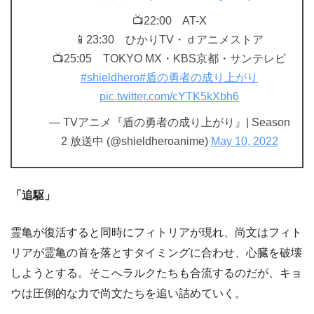
📺22:00 AT-X
📱23:30 ひかりTV・ｄアニメストア
📺25:05 TOKYO MX・KBS京都・サンテレビ
#shieldhero
#盾の勇者の成り上がり
pic.twitter.com/cYTK5kXbh6
— TVアニメ『盾の勇者の成り上がり』| Season
2 放送中 (@shieldheroanime)
May 10, 2022
「追駆」
霊亀が復活すると同時にフィトリアが現れ、尚文はフィト
リアが霊亀の首を落とすタイミングに合わせ、心臓を破壊
しようとする。そこへラルクたちも合流するのだが、キョ
ウは圧倒的な力で尚文たちを追い詰めていく。