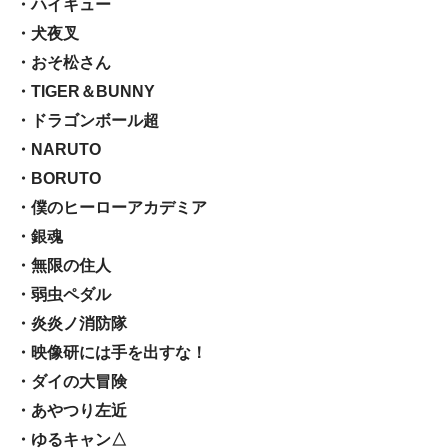
・ハイキュー
・犬夜叉
・おそ松さん
・TIGER＆BUNNY
・ドラゴンボール超
・NARUTO
・BORUTO
・僕のヒーローアカデミア
・銀魂
・無限の住人
・弱虫ペダル
・炎炎ノ消防隊
・映像研には手を出すな！
・ダイの大冒険
・あやつり左近
・ゆるキャン△