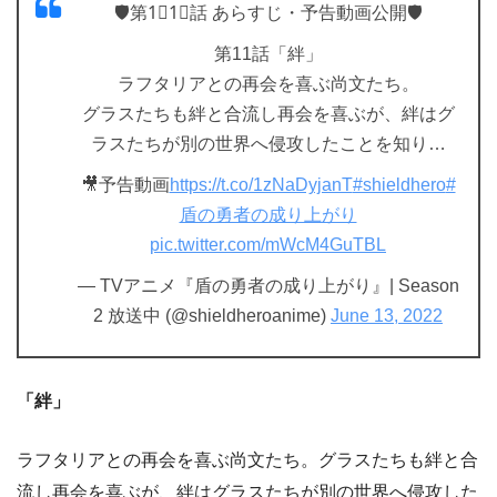
🛡️第1⃣1⃣話 あらすじ・予告動画公開🛡️
第11話「絆」
ラフタリアとの再会を喜ぶ尚文たち。
グラスたちも絆と合流し再会を喜ぶが、絆はグ
ラスたちが別の世界へ侵攻したことを知り…
🎥予告動画
https://t.co/1zNaDyjanT
#shieldhero
#
盾の勇者の成り上がり
pic.twitter.com/mWcM4GuTBL
— TVアニメ『盾の勇者の成り上がり』| Season
2 放送中 (@shieldheroanime)
June 13, 2022
「絆」
ラフタリアとの再会を喜ぶ尚文たち。グラスたちも絆と合
流し再会を喜ぶが、絆はグラスたちが別の世界へ侵攻した