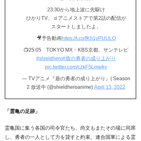
23:30から地上波に先駆け
ひかりTV、ｄアニメストアで第2話の配信が
スタートしましたよ。
🎥予告動画
https://t.co/fKh1yPUULO
📺25:05 TOKYO MX・KBS京都、サンテレビ
#shieldhero
#盾の勇者の成り上がり
pic.twitter.com/czkF5Lmwky
— TVアニメ『盾の勇者の成り上がり』| Season
2 放送中 (@shieldheroanime)
April 13, 2022
「霊亀の足跡」
霊亀国に集う各国の司令官たち。尚文もまたその場に同席
し、勇者の一人として力を貸すと約束。連合国軍による霊