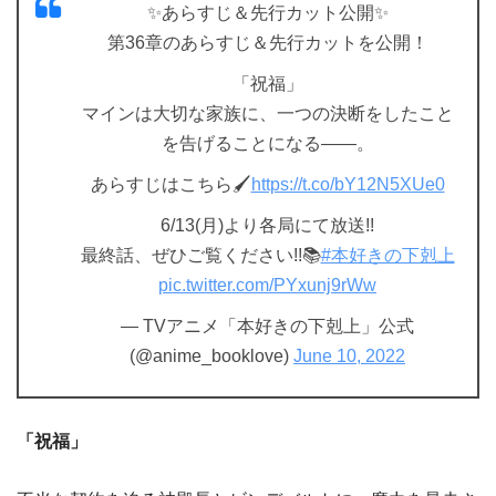
✨あらすじ＆先行カット公開✨
第36章のあらすじ＆先行カットを公開！
「祝福」
マインは大切な家族に、一つの決断をしたこと
を告げることになる――。
あらすじはこちら🖌️
https://t.co/bY12N5XUe0
6/13(月)より各局にて放送!!
最終話、ぜひご覧ください!!📚
#本好きの下剋上
pic.twitter.com/PYxunj9rWw
— TVアニメ「本好きの下剋上」公式
(@anime_booklove)
June 10, 2022
「祝福」