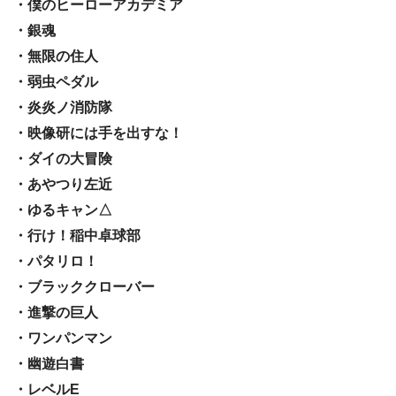
・僕のヒーローアカデミア
・銀魂
・無限の住人
・弱虫ペダル
・炎炎ノ消防隊
・映像研には手を出すな！
・ダイの大冒険
・あやつり左近
・ゆるキャン△
・行け！稲中卓球部
・パタリロ！
・ブラッククローバー
・進撃の巨人
・ワンパンマン
・幽遊白書
・レベルE