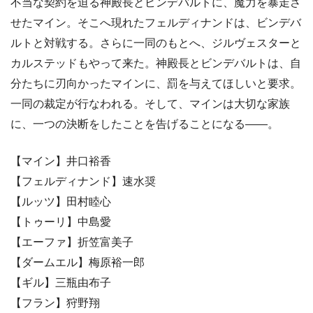
不当な契約を迫る神殿長とビンデバルトに、魔力を暴走さ
せたマイン。そこへ現れたフェルディナンドは、ビンデバ
ルトと対戦する。さらに一同のもとへ、ジルヴェスターと
カルステッドもやって来た。神殿長とビンデバルトは、自
分たちに刃向かったマインに、罰を与えてほしいと要求。
一同の裁定が行なわれる。そして、マインは大切な家族
に、一つの決断をしたことを告げることになる――。
【マイン】井口裕香
【フェルディナンド】速水奨
【ルッツ】田村睦心
【トゥーリ】中島愛
【エーファ】折笠富美子
【ダームエル】梅原裕一郎
【ギル】三瓶由布子
【フラン】狩野翔