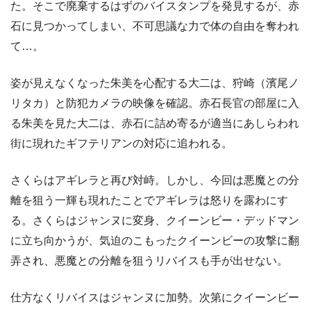
た。そこで廃棄するはずのバイスタンプを発見するが、赤
石に見つかってしまい、不可思議な力で体の自由を奪われ
て…。
姿が見えなくなった朱美を心配する大二は、狩崎（濱尾ノ
リタカ）と防犯カメラの映像を確認。赤石長官の部屋に入
る朱美を見た大二は、赤石に詰め寄るが適当にあしらわれ
街に現れたギフテリアンの対応に追われる。
さくらはアギレラと再び対峙。しかし、今回は悪魔との分
離を狙う一輝も現れたことでアギレラは怒りを露わにす
る。さくらはジャンヌに変身、クイーンビー・デッドマン
に立ち向かうが、気迫のこもったクイーンビーの攻撃に翻
弄され、悪魔との分離を狙うリバイスも手が出せない。
仕方なくリバイスはジャンヌに加勢。次第にクイーンビー