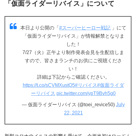
「仮面ライダーリバイス」について
本日より公開の「
#スーパーヒーロー戦記
」にて
「仮面ライダーリバイス」が情報解禁となりま
した！
7/27（火）正午より制作発表会見を生配信しま
すので、皆さまランチのお供にご視聴くださ
い！
詳細は下記からご確認ください。
https://t.co/sCVMXustQ5
#リバイス
#仮面ライダ
ーリバイス
pic.twitter.com/ypT9Bvh5g0
— 仮面ライダーリバイス (@toei_revice50)
July
22, 2021