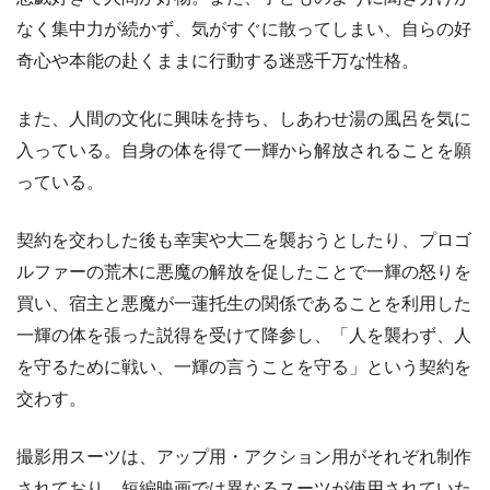
なく集中力が続かず、気がすぐに散ってしまい、自らの好
奇心や本能の赴くままに行動する迷惑千万な性格。
また、人間の文化に興味を持ち、しあわせ湯の風呂を気に
入っている。自身の体を得て一輝から解放されることを願
っている。
契約を交わした後も幸実や大二を襲おうとしたり、プロゴ
ルファーの荒木に悪魔の解放を促したことで一輝の怒りを
買い、宿主と悪魔が一蓮托生の関係であることを利用した
一輝の体を張った説得を受けて降参し、「人を襲わず、人
を守るために戦い、一輝の言うことを守る」という契約を
交わす。
撮影用スーツは、アップ用・アクション用がそれぞれ制作
されており、短編映画では異なるスーツが使用されていた