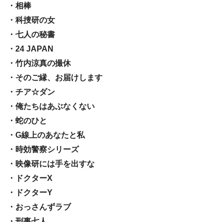
・相棒
・科捜研の女
・七人の秘書
・24 JAPAN
・竹内涼真の撮休
・そのご縁、お届けします
・チア☆ダン
・俺たちはあぶなくない
・蛇のひと
・G線上のあなたと私
・時効警察シリーズ
・映像研には手を出すな
・ドクターX
・ドクターY
・おっさんずラブ
・刑事七人