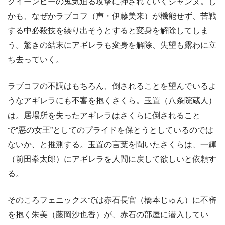
クイーンビーの鬼気迫る攻撃に押されていくジャンヌ。し
かも、なぜかラブコフ（声・伊藤美来）が機能せず、苦戦
する中必殺技を繰り出そうとすると変身を解除してしま
う。驚きの結末にアギレラも変身を解除、失望も露わに立
ち去っていく。
ラブコフの不調はもちろん、倒されることを望んでいるよ
うなアギレラにも不審を抱くさくら。玉置（八条院蔵人）
は。居場所を失ったアギレラはさくらに倒されること
で“悪の女王”としてのプライドを保とうとしているのでは
ないか、と推測する。玉置の言葉を聞いたさくらは、一輝
（前田拳太郎）にアギレラを人間に戻して欲しいと依頼す
る。
そのころフェニックスでは赤石長官（橋本じゅん）に不審
を抱く朱美（藤岡沙也香）が、赤石の部屋に潜入してい