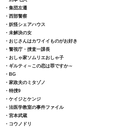
・集団左遷
・西部警察
・妖怪シェアハウス
・未解決の女
・おじさんはカワイイものがお好き
・警視庁・捜査一課長
・おしゃ家ソムリエおしゃ子
・ギルティ～この恋は罪ですか～
・BG
・家政夫のミタゾノ
・特捜9
・ケイジとケンジ
・法医学教室の事件ファイル
・宮本武蔵
・コウノドリ