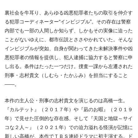
裏社会を牛耳り、あらゆる凶悪犯罪者たちの取引を仲介す
る犯罪コーディネーター“インビジブル”。その存在は警察
内部でも一部の人間しか知らず、しかもその実像に迫った
ことがないゆえに、都市伝説とささやかれていた。そんな
インビジブルが突如、自身が関わってきた未解決事件や凶
悪犯罪者の情報を提供し、犯人逮捕に協力すると警察に申
し出る。条件はたった一つだけ。捜査一課から左遷された
刑事・志村貴文（しむら・たかふみ）を担当にすること
――。
本作の主人公・刑事の志村貴文を演じるのは高橋一生。
『カルテット』（２０１７年）や『凪のお暇』（２０１９
年）で見せた圧倒的な存在感、そして『天国と地獄～サイ
コな２人～』（２０２１年）での迫力溢れる怪演が記憶に
新しい高橋が、本作でＴＢＳ連続ドラマに初主演する。ド