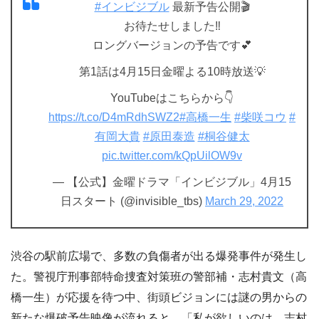
#インビジブル
最新予告公開🎬
お待たせしました‼️
ロングバージョンの予告です💕
第1話は4月15日金曜よる10時放送💡
YouTubeはこちらから👇
https://t.co/D4mRdhSWZ2
#高橋一生
#柴咲コウ
#
有岡大貴
#原田泰造
#桐谷健太
pic.twitter.com/kQpUilOW9v
— 【公式】金曜ドラマ「インビジブル」4月15
日スタート (@invisible_tbs)
March 29, 2022
渋谷の駅前広場で、多数の負傷者が出る爆発事件が発生し
た。警視庁刑事部特命捜査対策班の警部補・志村貴文（高
橋一生）が応援を待つ中、街頭ビジョンには謎の男からの
新たな爆破予告映像が流れると、「私が欲しいのは、志村