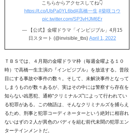
こちらからアクセスしてね👇
https://t.co/UbPa0YL6bd
#高橋一生
#柴咲コウ
pic.twitter.com/SP3vHJM6Er
— 【公式】金曜ドラマ「インビジブル」4月15
日スタート (@invisible_tbs)
April 1, 2022
ＴＢＳでは、４月期の金曜ドラマ枠（毎週金曜よる１０
時）で高橋一生主演の『インビジブル』を放送する。普段
目にする事故や事件の数々。そして、未解決事件となって
しまうものが数々あるが、実はその中には警察すら存在を
知らない凶悪犯、通称“クリミナルズ”によって行われてい
る犯罪がある。この物語は、そんなクリミナルズを捕らえ
るため、刑事と犯罪コーディネーターという絶対に相容れ
ないはずの２人が異色のバディを組む前代未聞の犯罪エン
ターテインメントだ。