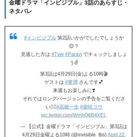
金曜ドラマ「インビジブル」3話のあらすじ・
ネタバレ
#インビジブル
第2話いかがでしたでしょうか
😊？
見逃した方は
#Tver
#Paravi
でチェックしましょ
う✌️
第3話は4月29日(金)よる10時🎬
ゲストは
#要潤
さんです💕
来週もお楽しみに❣️
それではロングバージョンの予告をご覧くださ
い💁‍♀️
#高橋一生
#柴咲コウ
pic.twitter.com/WmhQ6B4XEL
— 【公式】金曜ドラマ「インビジブル」第3話は
4月29日金曜よる10時 (@invisible_tbs)
April 22,