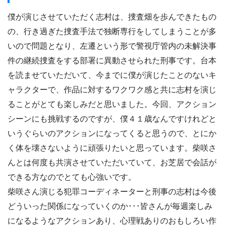
僕が演じさせていただく志村は、捜査畑を歩んできたもの
の、行き過ぎた捜査手法で独断専行をしてしまうことが多
いので問題となり、左遷という形で警視庁管内の未解決事
件の継続捜査をする部署に異動させられた刑事です。台本
を読ませていただいて、今までに僕が演じたことのないキ
ャラクターで、作品に対するワクワク感と共に志村を演じ
ることがとても楽しみだと思いました。今回、アクション
シーンにも挑戦するのですが、僕４１歳なんですけれどと
いうぐらいのアクションになってくると思うので、とにか
く体を壊さないように頑張りたいと思っています。柴咲さ
んとは何度も共演させていただいていて、お芝居で会話が
できる方なのでとても心強いです。
柴咲さん演じる犯罪コーディネーターと刑事の志村は今後
どういった関係になっていくのか･･･皆さんが毎週楽しみ
になるようなアクションあり、心理戦ありのおもしろい作