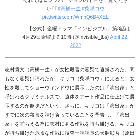
それではロングバージョンの予告をご覧くださ
い💁‍♀️
#高橋一生
#柴咲コウ
pic.twitter.com/WmhQ6B4XEL
— 【公式】金曜ドラマ「インビジブル」第3話は
4月29日金曜よる10時 (@invisible_tbs)
April 22,
2022
志村貴文（高橋一生）が女性殺害の容疑で逮捕された。間
もなく容疑は晴れたが、キリコ（柴咲コウ）によると、女
性を殺してショーウィンドウに展示したのは「演出家」と
呼ばれるクリミナルズで、遺体をアート作品に仕上げて展
示するのが趣味だという。さらに、キリコは「演出家」が
すでに次の殺害を請け負っていることを予告し、「演出
家」を捕らえる為に志村にある作戦を持ち掛ける。キリコ
が持ち掛けた危険な作戦に捜査一課課長の犬飼彰吾（原田