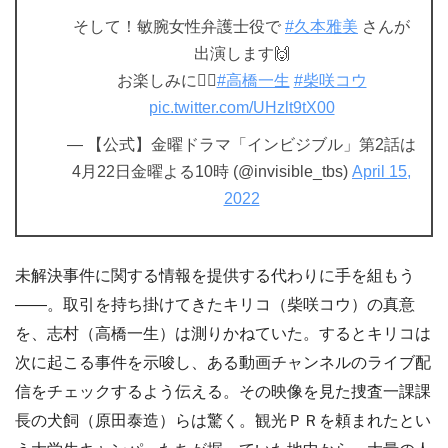
そして！敏腕女性弁護士役で
#久本雅美
さんが
出演します🙌
お楽しみに💁‍♀️
#高橋一生
#柴咲コウ
pic.twitter.com/UHzlt9tX00
— 【公式】金曜ドラマ「インビジブル」第2話は
4月22日金曜よる10時 (@invisible_tbs)
April 15,
2022
未解決事件に関する情報を提供する代わりに手を組もう
――。取引を持ち掛けてきたキリコ（柴咲コウ）の真意
を、志村（高橋一生）は測りかねていた。するとキリコは
次に起こる事件を示唆し、ある動画チャンネルのライブ配
信をチェックするよう伝える。その映像を見た捜査一課課
長の犬飼（原田泰造）らは驚く。観光ＰＲを頼まれたとい