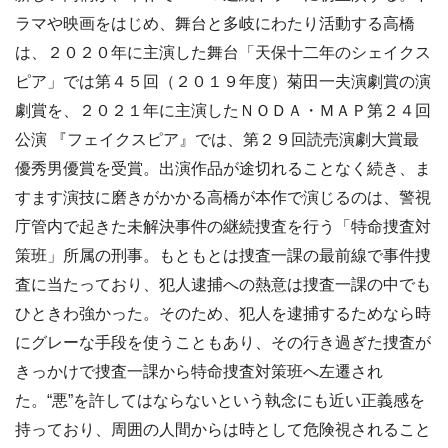
ラマや映画をはじめ、舞台と多岐にわたり活動する高橋
は、２０２０年に主演した舞台「天保十二年のシェイクス
ピア」では第４５回（２０１９年度）菊田一夫演劇賞の演
劇賞を、２０２１年に主演したＮＯＤＡ・ＭＡＰ第２４回
公演 『フェイクスピア』では、第２９回読売演劇大賞最
優秀男優賞を受賞。出演作品が途切れることなく続き、ま
すます演技に磨きがかかる高橋が本作で演じるのは、警視
庁管内で起きた未解決事件の継続捜査を行う「特命捜査対
策班」所属の刑事。もともとは捜査一課の最前線で事件捜
査に当たっており、犯人逮捕への熱意は捜査一課の中でも
ひときわ強かった。そのため、犯人を逮捕するためなら時
にグレーな手段を使うこともあり、その行き過ぎた捜査が
きっかけで捜査一課から特命捜査対策班へ左遷され
た。“悪”を許してはならないという執念にも近い正義感を
持っており、周囲の人間からは時として危険視されること