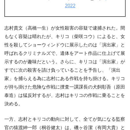
2022
志村貴文（高橋一生）が女性殺害の容疑で逮捕された。間
もなく容疑は晴れたが、キリコ（柴咲コウ）によると、女
性を殺してショーウィンドウに展示したのは「演出家」と
呼ばれるクリミナルズで、遺体をアート作品に仕上げて展
示するのが趣味だという。さらに、キリコは「演出家」が
すでに次の殺害を請け負っていることを予告し、「演出
家」を捕らえる為に志村にある作戦を持ち掛ける。キリコ
が持ち掛けた危険な作戦に捜査一課課長の犬飼彰吾（原田
泰造）は猛反対するが、志村はキリコの作戦に乗ることを
決める。
一方、志村とキリコの動向に対して、全てが気になる監察
官の猿渡紳一郎（桐谷健太）は、磯ヶ谷潔（有岡大貴）と