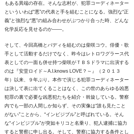
もある異端の存在。そんな志村が、犯罪コーディネーター
といういわば“悪”の代表と手を組むことになる。強烈な“正
義”と強烈な“悪”の組み合わせがぶつかり合った時、どんな
化学反応を見せるのか――。
そして、今回高橋とバディを組むのは柴咲コウ。俳優・歌
手として活動するだけでなく、昨今はレトロワグラース代
表としての一面も併せ持つ柴咲がＴＢＳドラマに出演する
のは『安堂ロイド～A.I.knows LOVE？～』（２０１３
年）以来、９年ぶり。本作で演じる犯罪コーディネーター
は決して表に出てくることはなく、この世のあらゆる凶悪
犯罪の裏で必要な凶悪犯たちを紹介・斡旋している。警察
内でも一部の人間しか知らず、その実像は“誰も見たこと
がない”ことから、“インビジブル”と呼ばれている。そん
な“インビジブル”が突如キリコと名乗り、犯人逮捕に協力
すると警察に申し出る。そして、警察に協力する条件とし