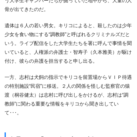
う大学生キャンパーたちが掘っていた地中から、大量の人
骨が出てきたのだ。
遺体は６人の若い男女。キリコによると、殺したのは少年
少女を食い物にする“調教師”と呼ばれるクリミナルズだと
いう。ライブ配信をした大学生たちを署に呼んで事情を聞
いていると、人権派の弁護士・智寿子（久本雅美）が駆け
付け、彼らの弁護を担当すると申し出る。
一方、志村は犬飼の指示でキリコを留置場からＶＩＰ待遇
の特別施設“民宿”に移送。２人の関係を怪しむ監察官の猿
渡（桐谷健太）は志村に呼び出しをかけるが、志村は“調
教師”に関わる重要な情報をキリコから聞き出してい
て･･･。