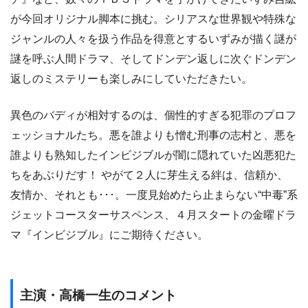
が今回オリジナル脚本に挑む。シリアスな世界観や特殊な
ジャンルの人々を扱う作品を得意とするいずみが描く謎が
謎を呼ぶ人間ドラマ、そしてドンデン返しに次ぐドンデン
返しのミステリーも楽しみにしていただきたい。
異色のバディが相対するのは、個性的すぎる犯罪のプロフ
ェッショナルたち。悪を誰よりも憎む刑事の志村と、悪を
誰よりも熟知したインビジブルが闇に隠れていた凶悪犯た
ちをあぶりだす！ やがて２人に芽生える絆は、信頼か、
友情か、それとも･･･。一度見始めたら止まらない“中毒”系
ジェットコースターサスペンス、４月スタートの金曜ドラ
マ『インビジブル』にご期待ください。
主演・高橋一生のコメント