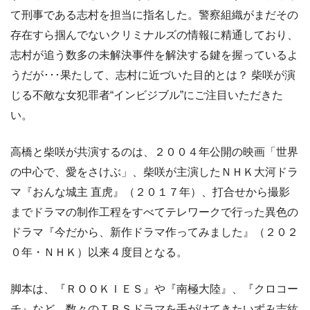
て刑事である志村を担当に指名した。警察組織がまだその
存在すら掴んでないクリミナルズの情報に精通しており、
志村が追う数多の未解決事件を解決する鍵を握っているよ
うだが･･･果たして、志村に近づいた目的とは？ 柴咲が演
じる不敵な女犯罪者“インビジブル”にご注目いただきた
い。
高橋と柴咲が共演するのは、２００４年公開の映画「世界
の中心で、愛をさけぶ」、柴咲が主演したＮＨＫ大河ドラ
マ『おんな城主 直虎』（２０１７年）、打合せから撮影
までドラマの制作工程をすべてテレワークで行った異色の
ドラマ『今だから、新作ドラマ作ってみました』（２０２
０年・ＮＨＫ）以来４度目となる。
脚本は、『ＲＯＯＫＩＥＳ』や『南極大陸』、『クロコー
チ』など、数々のＴＢＳドラマを手がけてきたいずみ吉紘