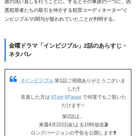
故の洗い直しを行うことに。するとその事故の一つに、凶
悪犯罪者たちの取引を仲介する犯罪コーディネーター“イ
ンビジブル”の関与が疑われていたことが判明する。
金曜ドラマ「インビジブル」2話のあらすじ・
ネタバレ
#インビジブル
第1話ご視聴ありがとうございま
した‼️
見逃した方は
#Tver
#Paravi
で何度でもご覧いた
だけます✨
第2話は、
来週4月22日(金)よる10時放送🎬
ロングバージョンの予告を公開します❣️