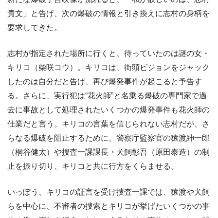
貴文」と告げ、次の爆破の情報と引き換えに志村の身柄を
要求してきた。
志村が指定された場所に行くと、待っていたのは謎の女・
キリコ（柴咲コウ）。キリコは、街頭ビジョンをジャック
したのは自分だと告げ、再び爆発事件が起こると予告す
る。さらに、実行犯は“花火師”と名乗る爆破の専門家で過
去に事故として処理されたいくつかの爆発事件も花火師の
仕業だと言う。キリコの言葉を信じられない志村だが、さ
らなる爆破を阻止するために、警察庁監察官の猿渡紳一郎
（桐谷健太）や捜査一課課長・犬飼彰吾（原田泰造）の制
止を振り切り、キリコと共に行方をくらませる。
いっぽう、キリコの証言を受け捜査一課では、猿渡や犬飼
らを中心に、不審者の捜索とキリコが挙げたいくつかの事