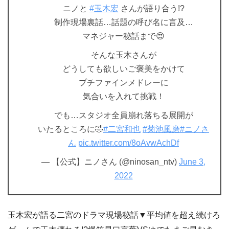
ニノと
#玉木宏
さんが語り合う!?
制作現場裏話…話題の呼び名に言及…
マネジャー秘話まで😍
そんな玉木さんが
どうしても欲しいご褒美をかけて
プチファインメドレーに
気合いを入れて挑戦！
でも…スタジオ全員崩れ落ちる展開が
いたるところに🤣
#二宮和也
#菊池風磨
#ニノさ
ん
pic.twitter.com/8oAvwAchDf
— 【公式】ニノさん (@ninosan_ntv)
June 3,
2022
玉木宏が語る二宮のドラマ現場秘話▼平均値を超え続けろ