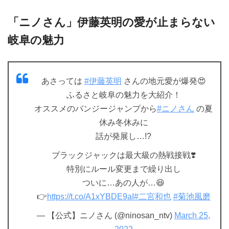
「ニノさん」伊藤英明の愛が止まらない
岐阜の魅力
あさっては
#伊藤英明
さんの地元愛が爆発😍
ふるさと岐阜の魅力を大紹介！
オススメのバンジージャンプから
#ニノさん
の夏
休み冬休みに
話が発展し…!?
ブラックジャックは最大級の熱戦接戦❣️
特別にルール変更まで繰り出し
ついに…あの人が…😆
👉
https://t.co/A1xYBDE9aI
#二宮和也
#菊池風磨
— 【公式】ニノさん (@ninosan_ntv)
March 25,