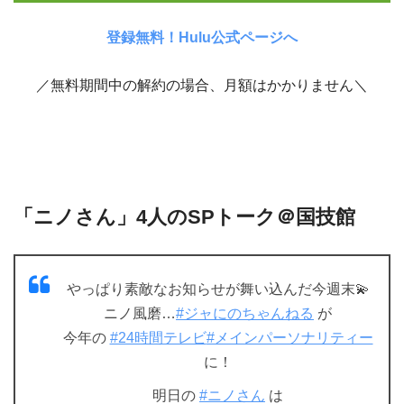
登録無料！Hulu公式ページへ
／無料期間中の解約の場合、月額はかかりません＼
「ニノさん」4人のSPトーク＠国技館
やっぱり素敵なお知らせが舞い込んだ今週末💫
ニノ風磨…
#ジャにのちゃんねる
が
今年の
#24時間テレビ
#メインパーソナリティー
に！
明日の
#ニノさん
は