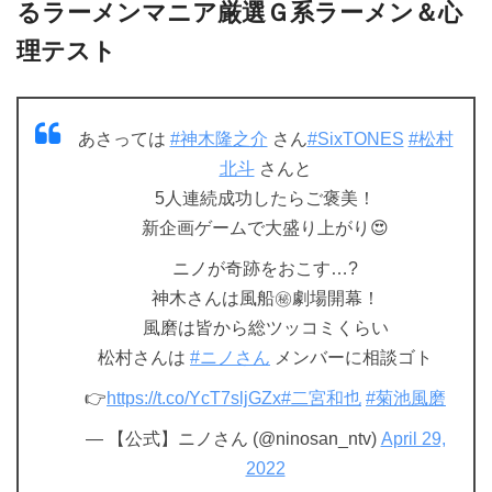
るラーメンマニア厳選Ｇ系ラーメン＆心
理テスト
あさっては
#神木隆之介
さん
#SixTONES
#松村
北斗
さんと
5人連続成功したらご褒美！
新企画ゲームで大盛り上がり😍
ニノが奇跡をおこす…?
神木さんは風船㊙劇場開幕！
風磨は皆から総ツッコミくらい
松村さんは
#ニノさん
メンバーに相談ゴト
👉
https://t.co/YcT7sljGZx
#二宮和也
#菊池風磨
— 【公式】ニノさん (@ninosan_ntv)
April 29,
2022