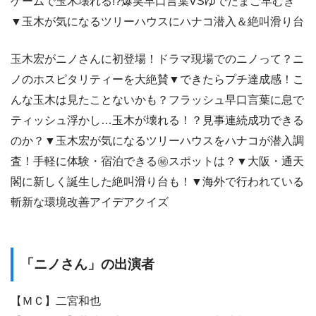
ゲームで玉木壊れる!?爆笑早口言葉VSゆでたまご早むき
▼玉木が気になるツリーハウスにハナコ潜入＆絶叫滑り台
玉木宏がニノさんに初登場！ドラマ現場でのニノって？ニ
ノのホスピタリティーを大絶賛▼できたらプチ達成感！こ
んな玉木は見たことないかも？フラッシュ早口言葉に息で
ティッシュ浮かし…玉木が壊れる！？見事連続成功できる
のか？▼玉木宏が気になるツリーハウスをハナコが潜入調
査！手軽に体験・宿泊できる㊙スポットは？▼大阪・通天
閣に新しく誕生した絶叫滑り台も！▼海外で行われている
斬新な環境改善アイデアクイズ
「ニノさん」の出演者
【ＭＣ】二宮和也