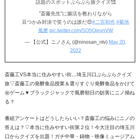
話題のスポットぶらぶら旅クイズ🥰
”斎藤先生”に腸活を教わりながら
豆つかみ対決で笑うのは誰だ😍
#二宮和也
#菊池
風磨
pic.twitter.com/SO5QieynVW
— 【公式】ニノさん (@ninosan_ntv)
May 20,
2022
斎藤工VS本当に住みやすい街…埼玉川口ぶらぶらクイズ
旅▽斎藤工の発酵食品授業＆選りすぐり発酵食品をかけて
㊙ゲーム▼ブラックジャックで風磨朝日の妨害にニノ拗ね
る？
番組アンケートはどうしたらいい？斎藤工の悩みにニノの
答えは？▽本当に住みやすい街第２位！今大注目の埼玉川
口からクイズを出題！ガチ中華・鋳物・映像ミュージアム