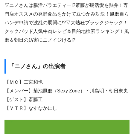
▽ニノさんは腸活バラエティー!?斎藤が腸活愛を熱弁！専
門店オススメの発酵食品をかけて豆つかみ対決！風磨自ら
ハンデ申請で波乱の展開に!?▽大熱狂ブラックジャック！
クックパッド人気牛肉レシピ＆目的地検索ランキング！風
磨＆朝日の妨害にニノイジける!?
「ニノさん」の出演者
【ＭＣ】二宮和也
【メンバー】菊池風磨（Sexy Zone）・川島明・朝日奈央
【ゲスト】斎藤工
【ＶＴＲ】なすなかにし