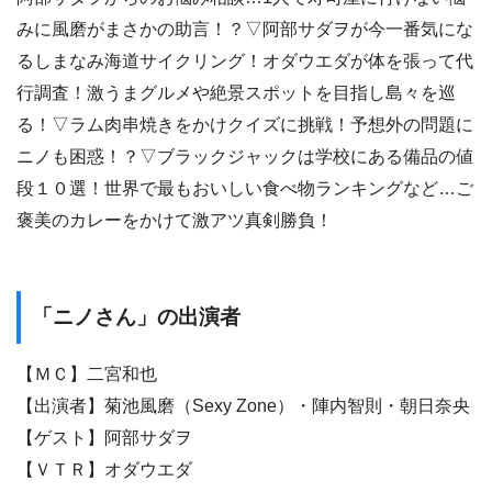
みに風磨がまさかの助言！？▽阿部サダヲが今一番気にな
るしまなみ海道サイクリング！オダウエダが体を張って代
行調査！激うまグルメや絶景スポットを目指し島々を巡
る！▽ラム肉串焼きをかけクイズに挑戦！予想外の問題に
ニノも困惑！？▽ブラックジャックは学校にある備品の値
段１０選！世界で最もおいしい食べ物ランキングなど…ご
褒美のカレーをかけて激アツ真剣勝負！
「ニノさん」の出演者
【ＭＣ】二宮和也
【出演者】菊池風磨（Sexy Zone）・陣内智則・朝日奈央
【ゲスト】阿部サダヲ
【ＶＴＲ】オダウエダ