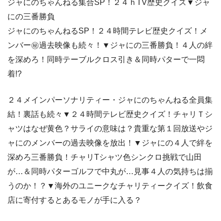
ジャにのちゃんねる集合SP！２４ｈTV歴史クイズ▼ジャ
にの三番勝負
ジャにのちゃんねるSP！２４時間テレビ歴史クイズ！メ
ンバー㊙過去映像も続々！▼ジャにの三番勝負！４人の絆
を深めろ！同時テーブルクロス引き＆同時パターで一悶
着!?
２４メインパーソナリティー・ジャにのちゃんねる全員集
結！裏話も続々▼２４時間テレビ歴史クイズ！チャリＴシ
ャツはなぜ黄色？サライの意味は？貴重な第１回放送やジ
ャにのメンバーの過去映像を放出！▼ジャにの４人で絆を
深めろ三番勝負！チャリTシャツ色シンクロ挑戦で山田
が…＆同時パターゴルフで中丸が…見事４人の気持ちは揃
うのか！？▼海外のユニークなチャリティークイズ！飲食
店に寄付するとあるモノが手に入る？