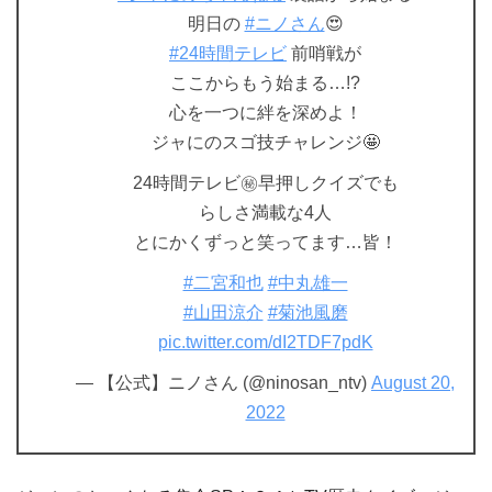
明日の
#ニノさん
😍
#24時間テレビ
前哨戦が
ここからもう始まる…!?
心を一つに絆を深めよ！
ジャにのスゴ技チャレンジ🤩
24時間テレビ㊙早押しクイズでも
らしさ満載な4人
とにかくずっと笑ってます…皆！
#二宮和也
#中丸雄一
#山田涼介
#菊池風磨
pic.twitter.com/dI2TDF7pdK
— 【公式】ニノさん (@ninosan_ntv)
August 20,
2022