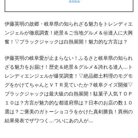
2022
伊藤英明の故郷・岐阜県の知られざる魅力をトレンディエ
ンジェルが徹底調査！絶景＆ご当地グルメ＆㊙達人に大興
奮！▽ブラックジャックは白熱展開！魅力的な方言は？
伊藤英明の岐阜愛が止まらない！ふるさと岐阜県の知られ
ざる魅力をお届け！歴史＆絶景＆グルメ＆誇れる達人…ト
レンディエンジェルが爆笑調査！▽絶品郷土料理のモグモ
グをかけてちゃんとＶＴＲ見ていたか？岐阜クイズ開催▽
ブラックジャックは最大級の白熱展開！駄菓子人気ＴＯＰ
１０は？方言が魅力的な都道府県は？日本のお店の数１０
選は？ご褒美のガトーショコラをかけた真剣勝負！異例の
結果発表でザワつく…ついにあの人が…