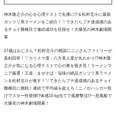
神木隆之介の心を心理テストで丸裸に!?＆松村北斗に最新
ガッツリ系ラーメンをご紹介！▽できたらプチ達成感のあ
るチョイ難種目で連続成功を目指せ！大爆笑の神木劇場開
幕
27歳はおじさん？松村北斗の相談にニノさんファミリーが
真剣回答！▽カリスマ度・八方美人度が丸わかり!?神木隆
之介が気になる心理テストで心の奥を覗き見！ラーメンマ
ニア厳選！王道・まぜそば・塩味の絶品ガッツリ系ラーメ
ンを松村北斗が食す！▽できたらプチ達成感のあるチョイ
難種目に挑戦！連続で平均値を超えろ！ニノがハンガー投
げでスター性発揮!?体感10 kg当てで風磨撃沈!?一息風船で
大爆笑の神木劇場開幕！