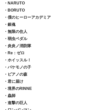
・NARUTO
・BORUTO
・僕のヒーローアカデミア
・銀魂
・無限の住人
・弱虫ペダル
・炎炎ノ消防隊
・Re：ゼロ
・ホイッスル！
・バケモノの子
・ピアノの森
・君に届け
・境界のRINNE
・蟲師
・進撃の巨人
・ワンパンマン