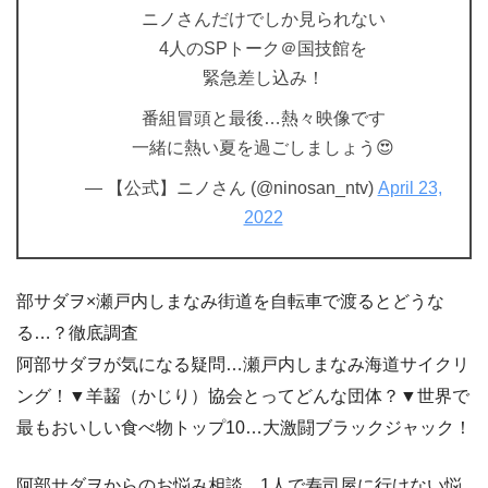
ニノさんだけでしか見られない
4人のSPトーク＠国技館を
緊急差し込み！
番組冒頭と最後…熱々映像です
一緒に熱い夏を過ごしましょう😍
— 【公式】ニノさん (@ninosan_ntv)
April 23,
2022
部サダヲ×瀬戸内しまなみ街道を自転車で渡るとどうな
る…？徹底調査
阿部サダヲが気になる疑問…瀬戸内しまなみ海道サイクリ
ング！▼羊齧（かじり）協会とってどんな団体？▼世界で
最もおいしい食べ物トップ10…大激闘ブラックジャック！
阿部サダヲからのお悩み相談…1人で寿司屋に行けない悩