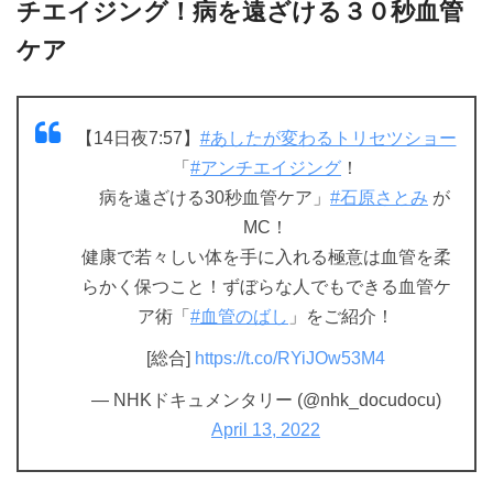
チエイジング！病を遠ざける３０秒血管
ケア
【14日夜7:57】
#あしたが変わるトリセツショー
「
#アンチエイジング
！
病を遠ざける30秒血管ケア」
#石原さとみ
が
MC！
健康で若々しい体を手に入れる極意は血管を柔
らかく保つこと！ずぼらな人でもできる血管ケ
ア術「
#血管のばし
」をご紹介！
[総合]
https://t.co/RYiJOw53M4
— NHKドキュメンタリー (@nhk_docudocu)
April 13, 2022