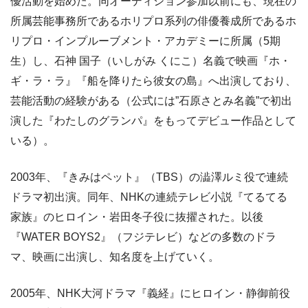
優活動を始めた。同オーディション参加以前にも、現在の
所属芸能事務所であるホリプロ系列の俳優養成所であるホ
リプロ・インプルーブメント・アカデミーに所属（5期
生）し、石神 国子（いしがみ くにこ）名義で映画『ホ・
ギ・ラ・ラ』『船を降りたら彼女の島』へ出演しており、
芸能活動の経験がある（公式には”石原さとみ名義”で初出
演した『わたしのグランパ』をもってデビュー作品として
いる）。
2003年、『きみはペット』（TBS）の澁澤ルミ役で連続
ドラマ初出演。同年、NHKの連続テレビ小説『てるてる
家族』のヒロイン・岩田冬子役に抜擢された。以後
『WATER BOYS2』（フジテレビ）などの多数のドラ
マ、映画に出演し、知名度を上げていく。
2005年、NHK大河ドラマ『義経』にヒロイン・静御前役