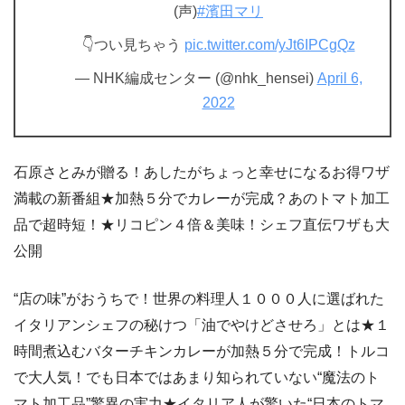
(声)
#濱田マリ
👇つい見ちゃう
pic.twitter.com/yJt6IPCgQz
— NHK編成センター (@nhk_hensei)
April 6,
2022
石原さとみが贈る！あしたがちょっと幸せになるお得ワザ
満載の新番組★加熱５分でカレーが完成？あのトマト加工
品で超時短！★リコピン４倍＆美味！シェフ直伝ワザも大
公開
“店の味”がおうちで！世界の料理人１０００人に選ばれた
イタリアンシェフの秘けつ「油でやけどさせろ」とは★１
時間煮込むバターチキンカレーが加熱５分で完成！トルコ
で大人気！でも日本ではあまり知られていない“魔法のト
マト加工品”驚異の実力★イタリア人が驚いた“日本のトマ