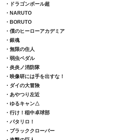
・ドラゴンボール超
・NARUTO
・BORUTO
・僕のヒーローアカデミア
・銀魂
・無限の住人
・弱虫ペダル
・炎炎ノ消防隊
・映像研には手を出すな！
・ダイの大冒険
・あやつり左近
・ゆるキャン△
・行け！稲中卓球部
・パタリロ！
・ブラッククローバー
・進撃の巨人