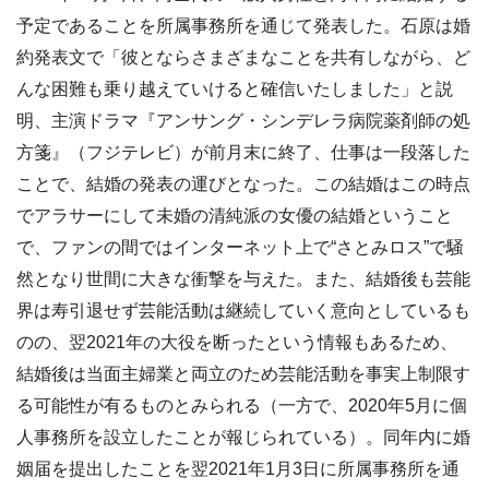
予定であることを所属事務所を通じて発表した。石原は婚
約発表文で「彼とならさまざまなことを共有しながら、ど
んな困難も乗り越えていけると確信いたしました」と説
明、主演ドラマ『アンサング・シンデレラ病院薬剤師の処
方箋』（フジテレビ）が前月末に終了、仕事は一段落した
ことで、結婚の発表の運びとなった。この結婚はこの時点
でアラサーにして未婚の清純派の女優の結婚ということ
で、ファンの間ではインターネット上で“さとみロス”で騒
然となり世間に大きな衝撃を与えた。また、結婚後も芸能
界は寿引退せず芸能活動は継続していく意向としているも
のの、翌2021年の大役を断ったという情報もあるため、
結婚後は当面主婦業と両立のため芸能活動を事実上制限す
る可能性が有るものとみられる（一方で、2020年5月に個
人事務所を設立したことが報じられている）。同年内に婚
姻届を提出したことを翌2021年1月3日に所属事務所を通