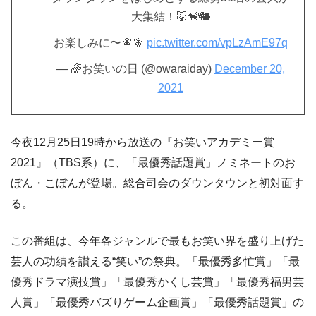
大集結！🐷🐒🐘
お楽しみに〜🧚🧚
pic.twitter.com/vpLzAmE97q
— 🌈お笑いの日 (@owaraiday)
December 20,
2021
今夜12月25日19時から放送の『お笑いアカデミー賞
2021』（TBS系）に、「最優秀話題賞」ノミネートのお
ぼん・こぼんが登場。総合司会のダウンタウンと初対面す
る。
この番組は、今年各ジャンルで最もお笑い界を盛り上げた
芸人の功績を讃える“笑い”の祭典。「最優秀多忙賞」「最
優秀ドラマ演技賞」「最優秀かくし芸賞」「最優秀福男芸
人賞」「最優秀バズりゲーム企画賞」「最優秀話題賞」の