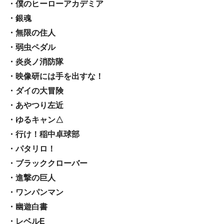
・僕のヒーローアカデミア
・銀魂
・無限の住人
・弱虫ペダル
・炎炎ノ消防隊
・映像研には手を出すな！
・ダイの大冒険
・あやつり左近
・ゆるキャン△
・行け！稲中卓球部
・パタリロ！
・ブラッククローバー
・進撃の巨人
・ワンパンマン
・幽遊白書
・レベルE