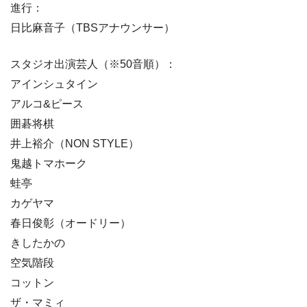
進行：
日比麻音子（TBSアナウンサー）
スタジオ出演芸人（※50音順）：
アインシュタイン
アルコ&ピース
囲碁将棋
井上裕介（NON STYLE）
鬼越トマホーク
蛙亭
カゲヤマ
春日俊彰（オードリー）
きしたかの
空気階段
コットン
ザ・マミィ