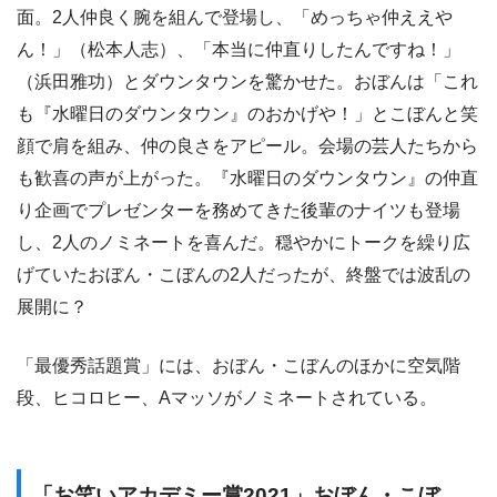
面。2人仲良く腕を組んで登場し、「めっちゃ仲ええや
ん！」（松本人志）、「本当に仲直りしたんですね！」
（浜田雅功）とダウンタウンを驚かせた。おぼんは「これ
も『水曜日のダウンタウン』のおかげや！」とこぼんと笑
顔で肩を組み、仲の良さをアピール。会場の芸人たちから
も歓喜の声が上がった。『水曜日のダウンタウン』の仲直
り企画でプレゼンターを務めてきた後輩のナイツも登場
し、2人のノミネートを喜んだ。穏やかにトークを繰り広
げていたおぼん・こぼんの2人だったが、終盤では波乱の
展開に？
「最優秀話題賞」には、おぼん・こぼんのほかに空気階
段、ヒコロヒー、Aマッソがノミネートされている。
「お笑いアカデミー賞2021」おぼん・こぼ