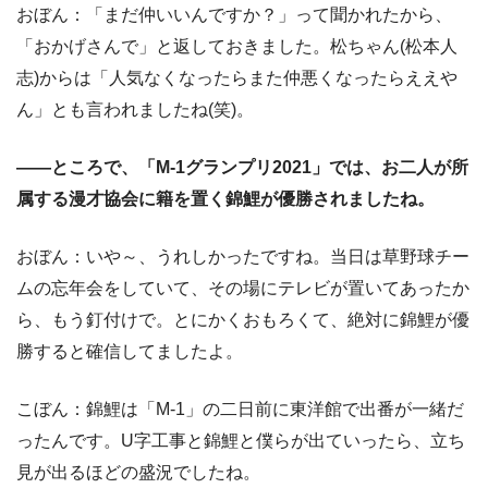
おぼん：「まだ仲いいんですか？」って聞かれたから、
「おかげさんで」と返しておきました。松ちゃん(松本人
志)からは「人気なくなったらまた仲悪くなったらええや
ん」とも言われましたね(笑)。
――ところで、「M-1グランプリ2021」では、お二人が所
属する漫才協会に籍を置く錦鯉が優勝されましたね。
おぼん：いや～、うれしかったですね。当日は草野球チー
ムの忘年会をしていて、その場にテレビが置いてあったか
ら、もう釘付けで。とにかくおもろくて、絶対に錦鯉が優
勝すると確信してましたよ。
こぼん：錦鯉は「M-1」の二日前に東洋館で出番が一緒だ
ったんです。U字工事と錦鯉と僕らが出ていったら、立ち
見が出るほどの盛況でしたね。