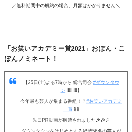
／無料期間中の解約の場合、月額はかかりません＼
「お笑いアカデミー賞2021」おぼん・こ
ぼんノミネート！
【25日(土)よる7時から 総合司会
#ダウンタウ
ン
‼️‼️‼️‼️‼️】
今年最も芸人が集まる番組！？
#お笑いアカデミ
ー賞
🎖🎖
先日PR動画が解禁されました🎉🎉🎉
ダウンタウンをはじめとする総勢56名の芸人が