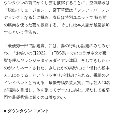
ウンタウンの前でかくし芸を披露することに。空気階段は
「脱出イリュージョン」、宮下草薙は「フレア・バーテン
ディング」なる芸に挑み、春日は特別ユニットで 持ち前
の筋肉を使った芸を披露する。そこに松本人志が緊急参加
するという予告も。
「最優秀一部で話題賞」には、妻の行動も話題のみなみか
わ、「お笑いの日2022」（TBS系）でのコラボネタが反
響を呼んだランジャタイ＆ダイアン津田、そしてきしたか
のがノミネートされた。きしたかの高野には「憧れの松本
人志に会える」というドッキリが仕掛けられる。番組のメ
インイベントと言える「最優秀福男芸人賞」では芸人43名
が福男を目指し、体を張ってゲームに挑む。果たして各部
門で最優秀賞に輝くのは誰なのか。
■ ダウンタウン コメント