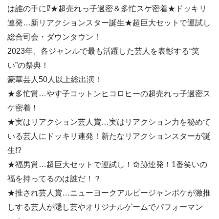
は誰の手に⁉★超売れっ子過密＆多忙スケ密着★ドッキリ
連発…新リアクションスター誕生★超巨大セットで運試し
総合司会・ダウンタウン！
2023年、各ジャンルで最も活躍した芸人を表彰する“笑
い”の祭典！
豪華芸人50人以上総出演！
★多忙賞…やす子コットンヒコロヒーの超売れっ子過密ス
ケ密着！
★実はリアクション芸人賞…実はリアクション力を秘めて
いる芸人にドッキリ連発！新たなリアクションスターが誕
生!?
★福男賞…超巨大セットで運試し！奇跡連発！1番笑いの
福を持ってるのは誰だ！？
★推され芸人賞…ニューヨークアルピージャンポケが激推
しする芸人が隠し芸やオリジナルゲームでパフォーマン