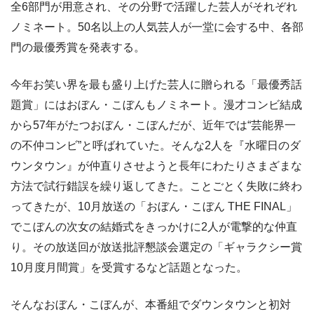
全6部門が用意され、その分野で活躍した芸人がそれぞれ
ノミネート。50名以上の人気芸人が一堂に会する中、各部
門の最優秀賞を発表する。
今年お笑い界を最も盛り上げた芸人に贈られる「最優秀話
題賞」にはおぼん・こぼんもノミネート。漫才コンビ結成
から57年がたつおぼん・こぼんだが、近年では“芸能界一
の不仲コンビ”と呼ばれていた。そんな2人を『水曜日のダ
ウンタウン』が仲直りさせようと長年にわたりさまざまな
方法で試行錯誤を繰り返してきた。ことごとく失敗に終わ
ってきたが、10月放送の「おぼん・こぼん THE FINAL」
でこぼんの次女の結婚式をきっかけに2人が電撃的な仲直
り。その放送回が放送批評懇談会選定の「ギャラクシー賞
10月度月間賞」を受賞するなど話題となった。
そんなおぼん・こぼんが、本番組でダウンタウンと初対