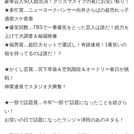
豪華芸人50人総出演！クリスマスイブの夜にお笑い祭り！
★多忙賞…ニューヨークパンサー向井さらばの超売れっ子
過密スケ密着
★爆笑回数…TBSで一番爆笑をとった芸人は誰だ！総力を
上げて大調査＆秘蔵映像
★福男賞…超巨大セットで運試し！奇跡連発！1番笑いの
福を持ってるのは誰だ！？
★かくし芸賞…宮下草薙＆空気階段＆オードリー春日が挑
戦！
神業連発でスタジオ大興奮！
★一部で話題賞…今年“一部で”話題になったことを総ざら
い！
お笑いの日で話題になったランジャ津田のあのネタも！