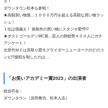
ス！
ダウンタウン松本も参戦！
★高額買い物賞…１０００万円を超える高額な買い物ラッ
シュ！
１位は億越え！ 規格外の買い物にスタジオ驚愕!?
★ポストゴールデンMC賞…芸人の卵総勢４００人にガチ
アンケート！
次世代ＭＣは見取り図モグライダーニューヨークのどのコ
ンビ!?接戦を制したのは…
「お笑いアカデミー賞2023」の出演者
総合司会：
ダウンタウン（浜田雅功、松本人志）