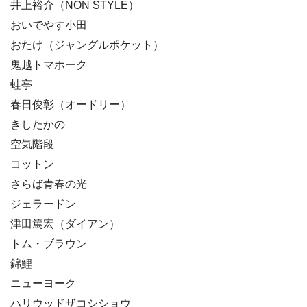
井上裕介（NON STYLE）
おいでやす小田
おたけ（ジャングルポケット）
鬼越トマホーク
蛙亭
春日俊彰（オードリー）
きしたかの
空気階段
コットン
さらば青春の光
ジェラードン
津田篤宏（ダイアン）
トム・ブラウン
錦鯉
ニューヨーク
ハリウッドザコシショウ