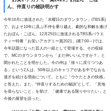
ん、仲直りの秘訣明かす
今年10月に放送された「水曜日のダウンタウン」(TBS系)
で、およそ10年に及ぶ不仲を乗り越え、劇的な和解を遂げ
たおぼん・こぼん。12月25日に放送されるTBS系バラエ
ティー特番「お笑いアカデミー賞2021」(夜7:00～)では、
今年話題になった芸人の一組として登場する。その収録
で、MCのダウンタウンから「まだ仲いいんですか？」と
聞かれたことを明かした。今の仲は「徐々に戻りつつあ
る」という2人は、50年以上のキャリアがある中でなおも
漫才を続ける理由について、ともに「ウケたときの快感」
と答えた。また、“仲直りするための秘訣”として、「意地
を張らないこと」を挙げ、「健康である限りやりたい」と
今後の展望を語った。