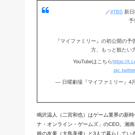
／
#TBS
新日
予
『マイファミリー』の初公開の予
方、もっと観たい
YouTubeはこちら
https://t
pic.twit
— 日曜劇場『マイファミリー』4月スタ
鳴沢温人（二宮和也）はゲーム業界の新時
ナ・オンライン・ゲームズ」のCEO。湘
娘の友果（大島美優）と3人で暮らしてい