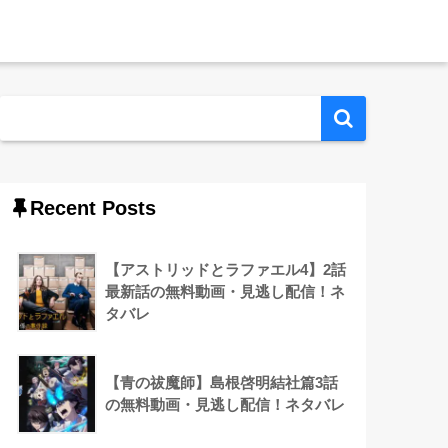
Recent Posts
【アストリッドとラファエル4】2話
最新話の無料動画・見逃し配信！ネ
タバレ
【青の祓魔師】島根啓明結社篇3話
の無料動画・見逃し配信！ネタバレ