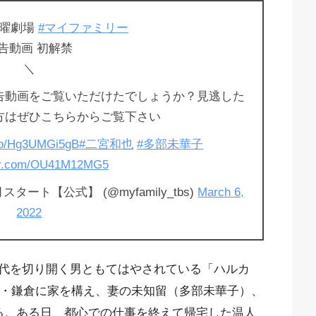
曜劇場
#マイファミリー
告動画 初解禁
＼
告動画をご覧いただけたでしょうか？見逃した
方はぜひこちらからご覧下さい
.co/Hg3UMGi5gB
#二宮和也
#多部未華子
ter.com/OU41M12MG5
ート【公式】 (@myfamily_tbs)
March 6,
2022
代を切り開く男ともてはやされている「ハルカ
南・鎌倉に家を構え、妻の未知留（多部未華子）、
る。ある日、都心での仕事を終えて帰宅した温人