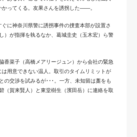
かかってくる。友果さんを誘拐した――。
すぐに神奈川県警に誘拐事件の捜査本部が設置さ
し）が指揮を執るなか、葛城圭史（玉木宏）ら警
脇香菜子（高橋メアリージュン）から会社の緊急
には用意できない温人。取引のタイムリミットが
との交渉を試みるが･･･。一方、未知留は藁をも
碧（賀来賢人）と東堂樹生（濱田岳）に連絡を取