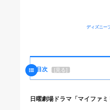
ディズニー
目次
[
見る
]
日曜劇場ドラマ「マイファミ