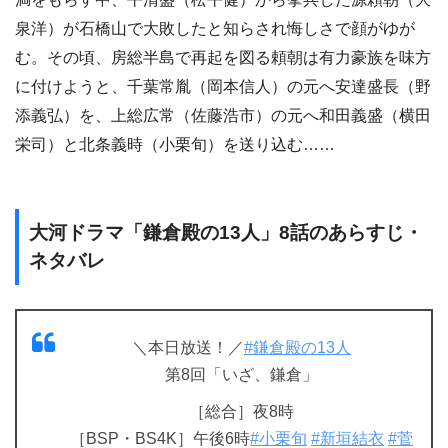
泉洋）が石橋山で大敗したと知らされ悔しさで顔がゆが
む。その頃、房総半島で再起を図る頼朝は有力豪族を味方
に付けようと、千葉常胤（岡本信人）の元へ安達盛長（野
添義弘）を、上総広常（佐藤浩市）の元へ和田義盛（横田
栄司）と北条義時（小栗旬）を送り込む……
大河ドラマ「鎌倉殿の13人」8話のあらすじ・
ネタバレ
＼本日放送！／
#鎌倉殿の13人
第8回「いざ、鎌倉」
［総合］夜8時
［BSP・BS4K］午後6時
#小栗旬
#新垣結衣
#菅