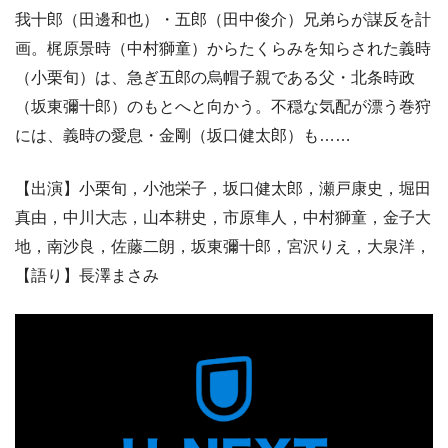
我十郎（田邊和也）・五郎（田中俊介）兄弟らが謀反を計
画。梶原景時（中村獅童）からたくらみを知らされた義時
（小栗旬）は、急ぎ五郎の烏帽子親である父・北条時政
（坂東彌十郎）のもとへと向かう。不穏な気配が漂う巻狩
には、義時の愛息・金剛（坂口健太郎）も……
【出演】小栗旬，小池栄子，坂口健太郎，瀬戸康史，堀田
真由，中川大志，山本耕史，市原隼人，中村獅童，金子大
地，南沙良，佐藤二朗，坂東彌十郎，宮沢りえ，大泉洋，
【語り】長澤まさみ