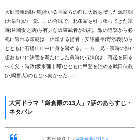
大庭景親(國村隼)率いる平家方の前に大敗を喫した源頼朝
(大泉洋)の一党。この合戦で、北条家を引っ張ってきた宗
時(片岡愛之助)ら有力な坂東武者が戦死。敵の追撃から必
死に逃れる頼朝は、信頼する従者・安達盛長(野添義弘)ら
とともに石橋山山中に身を潜める。一方、兄・宗時の熱い
想おもいに決意を新たにした義時(小栗旬)は、再起を図る
べく父・時政(坂東彌十郎)とともに甲斐を治める武田信義
(八嶋智人)のもとへ向かった……
大河ドラマ「鎌倉殿の13人」7話のあらすじ・
ネタバレ
＼本日放送！／
#鎌倉殿の13人