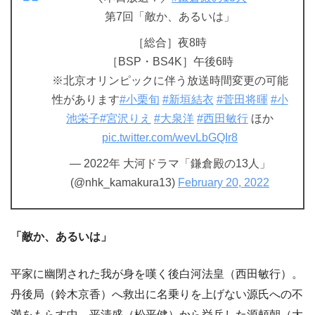
第7回「敵か、あるいは」
［総合］夜8時
［BSP・BS4K］午後6時
※北京オリンピックに伴う放送時間変更の可能
性があります
#小栗旬
#新垣結衣
#菅田将暉
#小
池栄子
#宮沢りえ
#大泉洋
#西田敏行
ほか
pic.twitter.com/wevLbGQIr8
— 2022年 大河ドラマ「鎌倉殿の13人」
(@nhk_kamakura13)
February 20, 2022
「敵か、あるいは」
平家に幽閉された我が身を嘆く後白河法皇（西田敏行）。
丹後局（鈴木京香）へ救出に名乗りを上げない源氏への不
満をもらす中、平清盛（松平健）から挙兵した源頼朝（大