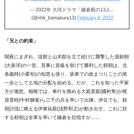
— 2022年 大河ドラマ「鎌倉殿の13人」
(@nhk_kamakura13)
February 6, 2022
「兄との約束」
闇夜にまぎれ、堤館と山木館を立て続けに襲撃した源頼朝
(大泉洋)の一党。見事に首級を挙げて勝利した頼朝は、北
条義時(小栗旬)の知恵も借り、坂東での政まつりごとの第
一歩として土地の分配を始める。だが、これを知った平家
方が激怒。相模では、奉行を務める大庭景親(國村隼)が梶
原景時(中村獅童)ら三千の兵を率いて出陣。伊豆でも、頼
朝討伐に燃える伊東祐親(浅野和之)が動き出す。これに対
する頼朝は全軍を率いて鎌倉を目指すが……