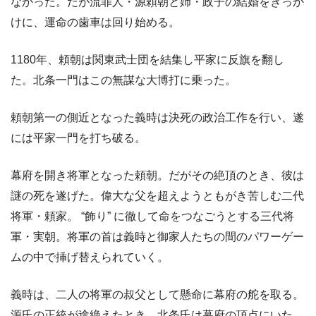
なかった。だが流罪人・源頼朝と姉・政子の結婚をきっか
けに、運命の歯車は回り始める。
1180年、頼朝は関東武士団を結集し平家に反旗を翻し
た。北条一門はこの無謀な大博打に乗った。
頼朝第一の側近となった義時は決死の政治工作を行い、遂
には平家一門を打ち破る。
幕府を開き将軍となった頼朝。だがその絶頂のとき、彼は
謎の死を遂げた。偉大な父を超えようともがき苦しむ二代
将軍・頼家。 “飾り” に徹して命をつなごうとする三代将
軍・実朝。将軍の首は義時と御家人たちの間のパワーゲー
ムの中で挿げ替えられていく。
義時は、二人の将軍の叔父として懸命に幕府の舵を取る。
源氏の正統が途絶えたとき、北条氏は幕府の頂点にいた。