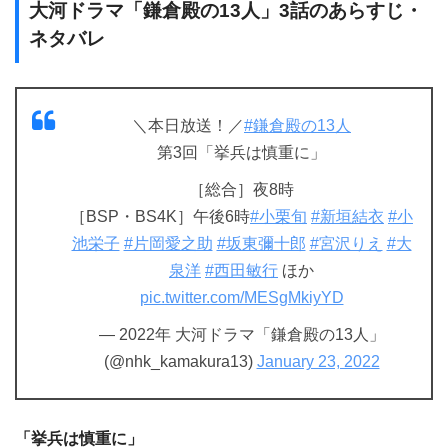
大河ドラマ「鎌倉殿の13人」3話のあらすじ・
ネタバレ
＼本日放送！／
#鎌倉殿の13人
第3回「挙兵は慎重に」
［総合］夜8時
［BSP・BS4K］午後6時
#小栗旬
#新垣結衣
#小
池栄子
#片岡愛之助
#坂東彌十郎
#宮沢りえ
#大
泉洋
#西田敏行
ほか
pic.twitter.com/MESgMkiyYD
— 2022年 大河ドラマ「鎌倉殿の13人」
(@nhk_kamakura13)
January 23, 2022
「挙兵は慎重に」