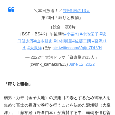
＼本日放送！／
#鎌倉殿の13人
第23回「狩りと獲物」
［総合］夜8時
［BSP・BS4K］午後6時
#小栗旬
#小池栄子
#坂
口健太郎
#山本耕史
#中村獅童
#佐藤二朗
#宮沢り
え
#大泉洋
ほか
pic.twitter.com/Vgiju7DLVH
— 2022年 大河ドラマ「鎌倉殿の13人」
(@nhk_kamakura13)
June 12, 2022
「狩りと獲物」
嫡男・万寿（金子大地）の披露目の場とするため御家人を
集めて富士の裾野で巻狩を行うことを決めた源頼朝（大泉
洋）。工藤祐経（坪倉由幸）が賞賛する中、頼朝を憎む曽