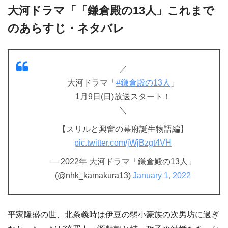
大河ドラマ「「鎌倉殿の13人」これまで
のあらすじ・ネタバレ
／
大河ドラマ「
#鎌倉殿の13人
」
1月9日(日)放送スタート！
＼
【スリルと興奮の幕府誕生物語編】
pic.twitter.com/jWjBzgt4VH
— 2022年 大河ドラマ「鎌倉殿の13人」
(@nhk_kamakura13)
January 1, 2022
平家隆盛の世、北条義時は伊豆の弱小豪族の次男坊に過ぎ