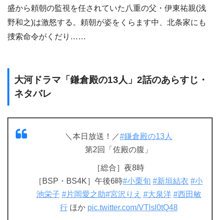
盛から頼朝の監視を任されていた八重の父・伊東祐親(浅
野和之)は激怒する。頼朝が姿をくらます中、北条家にも
捜索命令がくだり……
大河ドラマ「鎌倉殿の13人」2話のあらすじ・
ネタバレ
＼本日放送！／
#鎌倉殿の13人
第2回「佐殿の腹」
［総合］夜8時
［BSP・BS4K］午後6時
#小栗旬
#新垣結衣
#小
池栄子
#片岡愛之助
#宮沢りえ
#大泉洋
#西田敏
行
ほか
pic.twitter.com/VTlsl0tQ48