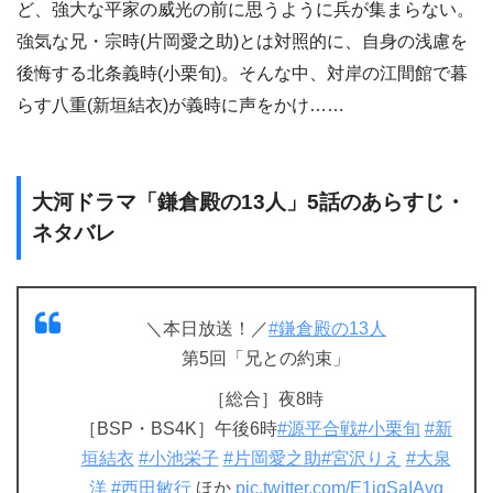
ど、強大な平家の威光の前に思うように兵が集まらない。
強気な兄・宗時(片岡愛之助)とは対照的に、自身の浅慮を
後悔する北条義時(小栗旬)。そんな中、対岸の江間館で暮
らす八重(新垣結衣)が義時に声をかけ……
大河ドラマ「鎌倉殿の13人」5話のあらすじ・
ネタバレ
＼本日放送！／
#鎌倉殿の13人
第5回「兄との約束」
［総合］夜8時
［BSP・BS4K］午後6時
#源平合戦
#小栗旬
#新
垣結衣
#小池栄子
#片岡愛之助
#宮沢りえ
#大泉
洋
#西田敏行
ほか
pic.twitter.com/E1iqSaIAvq