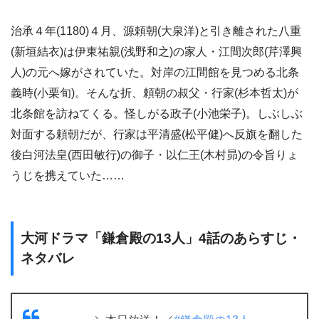
治承４年(1180)４月、源頼朝(大泉洋)と引き離された八重
(新垣結衣)は伊東祐親(浅野和之)の家人・江間次郎(芹澤興
人)の元へ嫁がされていた。対岸の江間館を見つめる北条
義時(小栗旬)。そんな折、頼朝の叔父・行家(杉本哲太)が
北条館を訪ねてくる。怪しがる政子(小池栄子)。しぶしぶ
対面する頼朝だが、行家は平清盛(松平健)へ反旗を翻した
後白河法皇(西田敏行)の御子・以仁王(木村昴)の令旨りょ
うじを携えていた……
大河ドラマ「鎌倉殿の13人」4話のあらすじ・
ネタバレ