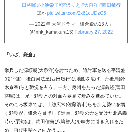
田将暉
#小池栄子
#宮沢りえ
#大泉洋
#西田敏行
ほか
pic.twitter.com/2x61cUDzG6
— 2022年 大河ドラマ「鎌倉殿の13人」
(@nhk_kamakura13)
February 27, 2022
「いざ、鎌倉」
挙兵した源頼朝(大泉洋)を討つため、追討軍を送る平清盛
(松平健)。後白河法皇(西田敏行)は地図を広げ、丹後局(鈴
木京香)らと戦況を占う。一方、奥州をたった源義経(菅田
将暉)は、兄・頼朝との対面を夢見て歩みを進めていた。
そのころ坂東では、上総広常(佐藤浩市)らを加え勢いを増
す頼朝が、鎌倉を目指して進軍。頼朝の命を受けた北条義
時(小栗旬)は、武田信義(八嶋智人)を味方に引き入れるた
め、再び甲斐へと向かう……