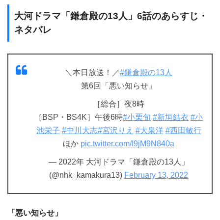
大河ドラマ「鎌倉殿の13人」6話のあらすじ・
ネタバレ
＼本日放送！／
#鎌倉殿の13人
第6回「悪い知らせ」
［総合］夜8時
［BSP・BS4K］午後6時
#小栗旬
#新垣結衣
#小
池栄子
#中川大志
#宮沢りえ
#大泉洋
#西田敏行
ほか
pic.twitter.com/I9jM9N840a
— 2022年 大河ドラマ「鎌倉殿の13人」
(@nhk_kamakura13)
February 13, 2022
「悪い知らせ」