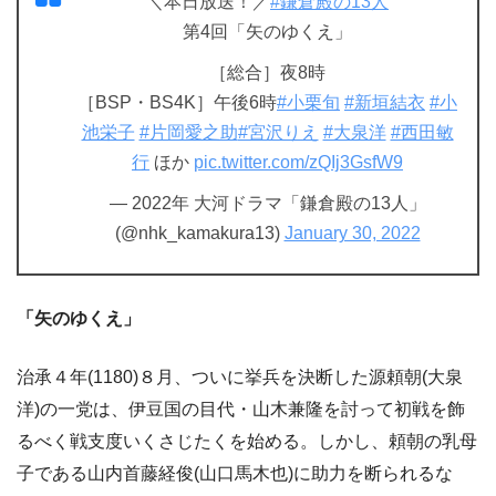
＼本日放送！／
#鎌倉殿の13人
第4回「矢のゆくえ」
［総合］夜8時
［BSP・BS4K］午後6時
#小栗旬
#新垣結衣
#小
池栄子
#片岡愛之助
#宮沢りえ
#大泉洋
#西田敏
行
ほか
pic.twitter.com/zQIj3GsfW9
— 2022年 大河ドラマ「鎌倉殿の13人」
(@nhk_kamakura13)
January 30, 2022
「矢のゆくえ」
治承４年(1180)８月、ついに挙兵を決断した源頼朝(大泉
洋)の一党は、伊豆国の目代・山木兼隆を討って初戦を飾
るべく戦支度いくさじたくを始める。しかし、頼朝の乳母
子である山内首藤経俊(山口馬木也)に助力を断られるな