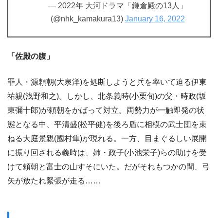
— 2022年 大河ドラマ「鎌倉殿の13人」
(@nhk_kamakura13)
January 16, 2022
「佐殿の腹」
罪人・源頼朝(大泉洋)を処断しようと兵を率いて迫る伊東
祐親(浅野和之)。しかし、北条義時(小栗旬)の父・時政(坂
東彌十郎)が頼朝をかばって対立。両勢力が一触即発の状
態となる中、平清盛(松平健)を後ろ盾に相模の武士団を束
ねる大庭景親(國村隼)が現れる。一方、目まぐるしい展開
に振り回される義時は、姉・政子(小池栄子)らの助けを受
けて頼朝と富士の山すそにいた。だがそれもつかの間、弓
矢が放たれ緊張が走る……