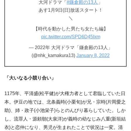
大河ドラマ「
#鎌倉殿の13人
」
あす1月9日(日)放送スタート！
＼
【時代を動かした男たち女たち編】
pic.twitter.com/SPD6D45Ixm
— 2022年 大河ドラマ「鎌倉殿の13人」
(@nhk_kamakura13)
January 8, 2022
「大いなる小競り合い」
1175年、平清盛(松平健)が大権力者として君臨していた日
本。伊豆の地では、北条義時(小栗旬)が兄・宗時(片岡愛之
助)、姉・政子(小池栄子)らとのんびり暮らしていた。しか
し、流罪人・源頼朝(大泉洋)が義時の幼なじみ八重(新垣結
衣)と恋仲になり、男児が生まれたことで状況は一変。清