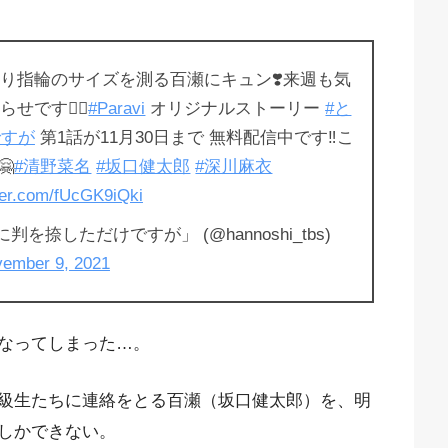
そり指輪のサイズを測る百瀬にキュン❣️来週も気
です🙋‍♀️
#Paravi
オリジナルストーリー
#と
ですが
第1話が11月30日まで 無料配信中です‼️こ

#清野菜名
#坂口健太郎
#深川麻衣
tter.com/fUcGK9iQki
捺しただけですが」 (@hannoshi_tbs)
ember 9, 2021
なってしまった…。
級生たちに連絡をとる百瀬（坂口健太郎）を、明
しかできない。