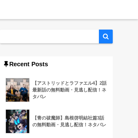
Recent Posts
【アストリッドとラファエル4】2話
最新話の無料動画・見逃し配信！ネ
タバレ
【青の祓魔師】島根啓明結社篇3話
の無料動画・見逃し配信！ネタバレ