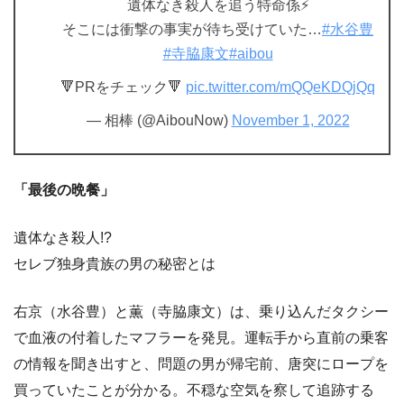
遺体なき殺人を追う特命係⚡️
そこには衝撃の事実が待ち受けていた…
#水谷豊
#寺脇康文
#aibou
🔻PRをチェック🔻
pic.twitter.com/mQQeKDQjQq
— 相棒 (@AibouNow)
November 1, 2022
「最後の晩餐」
遺体なき殺人!?
セレブ独身貴族の男の秘密とは
右京（水谷豊）と薫（寺脇康文）は、乗り込んだタクシー
で血液の付着したマフラーを発見。運転手から直前の乗客
の情報を聞き出すと、問題の男が帰宅前、唐突にロープを
買っていたことが分かる。不穏な空気を察して追跡する