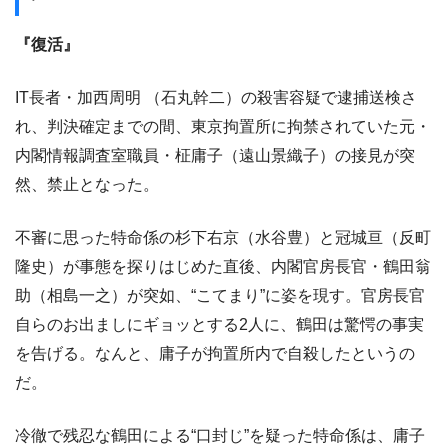
『復活』
IT長者・加西周明 （石丸幹二）の殺害容疑で逮捕送検さ
れ、判決確定までの間、東京拘置所に拘禁されていた元・
内閣情報調査室職員・柾庸子（遠山景織子）の接見が突
然、禁止となった。
不審に思った特命係の杉下右京（水谷豊）と冠城亘（反町
隆史）が事態を探りはじめた直後、内閣官房長官・鶴田翁
助（相島一之）が突如、“こてまり”に姿を現す。官房長官
自らのお出ましにギョッとする2人に、鶴田は驚愕の事実
を告げる。なんと、庸子が拘置所内で自殺したというの
だ。
冷徹で残忍な鶴田による“口封じ”を疑った特命係は、庸子