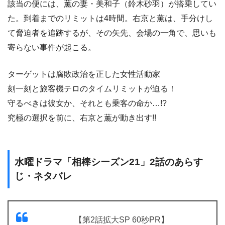
該当の便には、薫の妻・美和子（鈴木砂羽）が搭乗してい
た。到着までのリミットは4時間。右京と薫は、手分けし
て脅迫者を追跡するが、その矢先、会場の一角で、思いも
寄らない事件が起こる。
ターゲットは腐敗政治を正した女性活動家
刻一刻と旅客機テロのタイムリミットが迫る！
守るべきは彼女か、それとも乗客の命か…!?
究極の選択を前に、右京と薫が動き出す!!
水曜ドラマ「相棒シーズン21」2話のあらす
じ・ネタバレ
【第2話拡大SP 60秒PR】