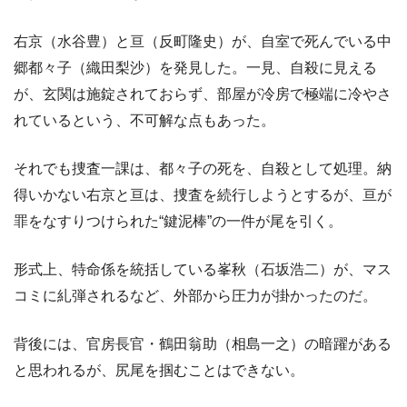
右京（水谷豊）と亘（反町隆史）が、自室で死んでいる中
郷都々子（織田梨沙）を発見した。一見、自殺に見える
が、玄関は施錠されておらず、部屋が冷房で極端に冷やさ
れているという、不可解な点もあった。
それでも捜査一課は、都々子の死を、自殺として処理。納
得いかない右京と亘は、捜査を続行しようとするが、亘が
罪をなすりつけられた“鍵泥棒”の一件が尾を引く。
形式上、特命係を統括している峯秋（石坂浩二）が、マス
コミに糺弾されるなど、外部から圧力が掛かったのだ。
背後には、官房長官・鶴田翁助（相島一之）の暗躍がある
と思われるが、尻尾を掴むことはできない。