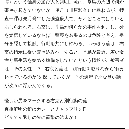
博）という独身の遊び人と判明。薫は、堂島の周辺で何か
事件が起きていないか、伊丹（川原和久）に尋ねるが、捜
査一課は先月発生した強盗殺人で、それどころではないと
あしらわれる。右京は、堂島が何らかの事件を起こし、死
を覚悟しているならば、警察を名乗るのは危険と考え、身
分を隠して接触。行動を共にし始める。いっぽう薫は、右
京の指示に従い聞き込みへ。すると、堂島が最近、若い女
性と新生活を始める準備をしていたという情報が。被害者
は、その女性…!? 右京と薫は、別行動を取りながら“何が
起きているのか”を探っていくが、その過程できな臭い話
が次々に浮かんでくる。
怪しい男をマークする右京と別行動の薫
真相解明の鍵はカレーとチャップリン!?
どんでん返しの先に衝撃の結末が！