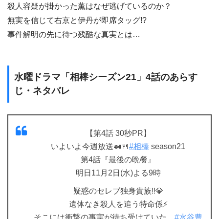
殺人容疑が掛かった薫はなぜ逃げているのか？
無実を信じて右京と伊丹が即席タッグ!?
事件解明の先に待つ残酷な真実とは…
水曜ドラマ「相棒シーズン21」4話のあらす
じ・ネタバレ
【第4話 30秒PR】
いよいよ今週放送🍛🍴
#相棒
season21
第4話『最後の晩餐』
明日11月2日(水)よる9時
疑惑のセレブ独身貴族‼️💎
遺体なき殺人を追う特命係⚡️
そこには衝撃の事実が待ち受けていた…
#水谷豊