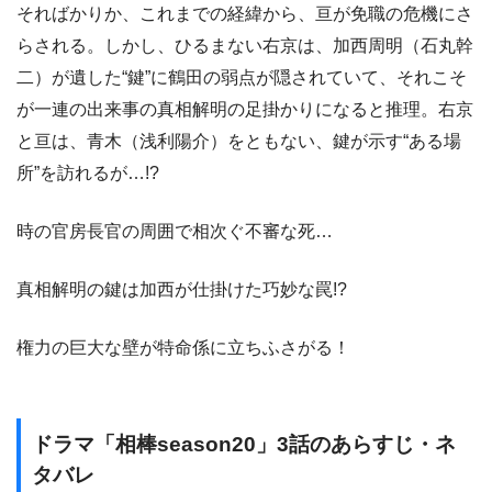
そればかりか、これまでの経緯から、亘が免職の危機にさ
らされる。しかし、ひるまない右京は、加西周明（石丸幹
二）が遺した“鍵”に鶴田の弱点が隠されていて、それこそ
が一連の出来事の真相解明の足掛かりになると推理。右京
と亘は、青木（浅利陽介）をともない、鍵が示す“ある場
所”を訪れるが…!?
時の官房長官の周囲で相次ぐ不審な死…
真相解明の鍵は加西が仕掛けた巧妙な罠!?
権力の巨大な壁が特命係に立ちふさがる！
ドラマ「相棒season20」3話のあらすじ・ネ
タバレ