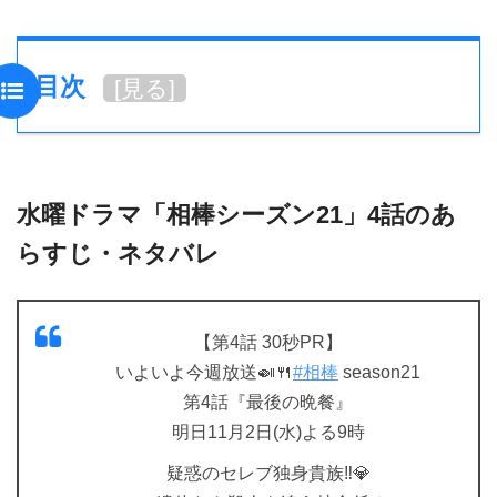
目次
[
見る
]
水曜ドラマ「相棒シーズン21」4話のあ
らすじ・ネタバレ
【第4話 30秒PR】
いよいよ今週放送🍛🍴
#相棒
season21
第4話『最後の晩餐』
明日11月2日(水)よる9時
疑惑のセレブ独身貴族‼️💎