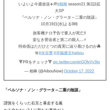
いよいよ今週放送✈️💭
#相棒
season21 第2話拡
大SP
『ペルソナ・ノン・グラータ～二重の陰謀』
10月19日(水)よる9時
旅客機テロ予告で要人が死亡‼️
姿なき脅迫者と第二の殺人…⚡️
特命係はただひとつの真実に辿り着けるのか🚔
🚨
#水谷豊
#寺脇康文
#aibou
🔻PRをチェック🔻
pic.twitter.com/eGQfxVv3tq
— 相棒 (@AibouNow)
October 17, 2022
「ペルソナ・ノン・グラータ～二重の陰謀」
謹慎をくらった右京と暴走する薫