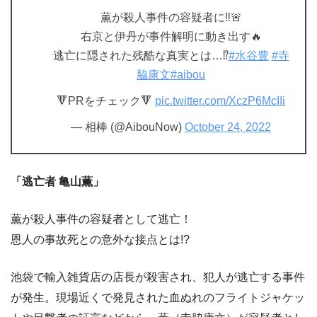
薫が殺人事件の容疑者に‼️🚨
右京と伊丹が事件解明に動き出す🔥
逃亡に隠された残酷な真実とは…⁉️
#水谷豊
#寺
脇康文
#aibou
🔻PRをチェック🔻
pic.twitter.com/XczP6McIIi
— 相棒 (@AibouNow)
October 24, 2022
「逃亡者 亀山薫」
薫が殺人事件の容疑者として逃亡！
恩人の事故死との意外な接点とは!?
池袋で輸入雑貨店の店長が殺害され、犯人が逃亡する事件
が発生。現場近くで発見された血ぬれのフライトジャケッ