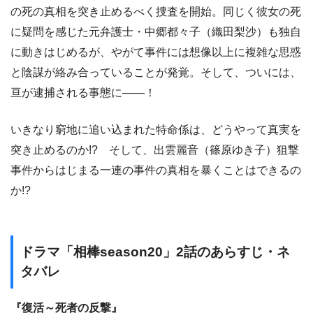
の死の真相を突き止めるべく捜査を開始。同じく彼女の死
に疑問を感じた元弁護士・中郷都々子（織田梨沙）も独自
に動きはじめるが、やがて事件には想像以上に複雑な思惑
と陰謀が絡み合っていることが発覚。そして、ついには、
亘が逮捕される事態に――！
いきなり窮地に追い込まれた特命係は、どうやって真実を
突き止めるのか!? そして、出雲麗音（篠原ゆき子）狙撃
事件からはじまる一連の事件の真相を暴くことはできるの
か!?
ドラマ「相棒season20」2話のあらすじ・ネ
タバレ
『復活～死者の反撃』