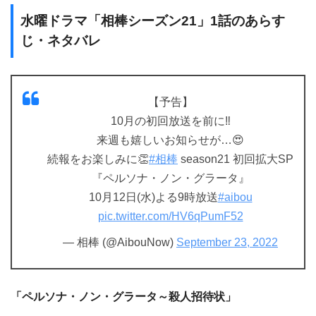
水曜ドラマ「相棒シーズン21」1話のあらす
じ・ネタバレ
【予告】
10月の初回放送を前に‼️
来週も嬉しいお知らせが…😍
続報をお楽しみに👏
#相棒
season21 初回拡大SP
『ペルソナ・ノン・グラータ』
10月12日(水)よる9時放送
#aibou
pic.twitter.com/HV6qPumF52
— 相棒 (@AibouNow)
September 23, 2022
「ペルソナ・ノン・グラータ～殺人招待状」