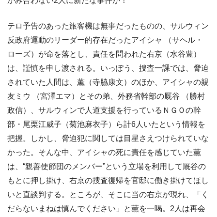
かみ合わない2人に新たな事件が！
テロ予告のあった旅客機は無事だったものの、サルウィン
反政府運動のリーダー的存在だったアイシャ （サヘル・
ローズ）が命を落とし、責任を問われた右京（水谷豊）
は、謹慎を申し渡される。いっぽう、捜査一課では、脅迫
されていた人間は、薫（寺脇康文）のほか、アイシャの親
友ミウ （宮澤エマ）とその弟、外務省幹部の厩谷 （勝村
政信）、サルウィンで人道支援を行っているＮＧＯの幹
部・尾栗江威子（菊池麻衣子）ら計6人いたという情報を
把握。しかし、脅迫犯に関しては目星さえつけられていな
かった。そんな中、アイシャの死に責任を感じていた薫
は、“親善使節団のメンバー”という立場を利用して厩谷の
もとに押し掛け、右京の捜査復帰を官邸に働き掛けてほし
いと直談判する。ところが、そこに当の右京が現れ、「く
だらないまねは慎んでください」と薫を一喝。2人は再会