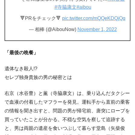
#寺脇康文
#aibou
🔻PRをチェック🔻
pic.twitter.com/mQQeKDQjQq
— 相棒 (@AibouNow)
November 1, 2022
「最後の晩餐」
遺体なき殺人!?
セレブ独身貴族の男の秘密とは
右京（水谷豊）と薫（寺脇康文）は、乗り込んだタクシー
で血液の付着したマフラーを発見。運転手から直前の乗客
の情報を聞き出すと、問題の男が帰宅前、唐突にロープを
買っていたことが分かる。不穏な空気を察して追跡する
と、男は両親の遺産を食いつぶして暮らす堂島（矢柴俊