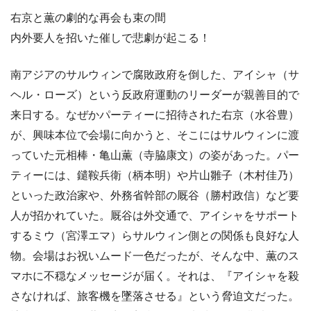
右京と薫の劇的な再会も束の間
内外要人を招いた催しで悲劇が起こる！
南アジアのサルウィンで腐敗政府を倒した、アイシャ（サ
ヘル・ローズ）という反政府運動のリーダーが親善目的で
来日する。なぜかパーティーに招待された右京（水谷豊）
が、興味本位で会場に向かうと、そこにはサルウィンに渡
っていた元相棒・亀山薫（寺脇康文）の姿があった。パー
ティーには、鑓鞍兵衛（柄本明）や片山雛子（木村佳乃）
といった政治家や、外務省幹部の厩谷（勝村政信）など要
人が招かれていた。厩谷は外交通で、アイシャをサポート
するミウ（宮澤エマ）らサルウィン側との関係も良好な人
物。会場はお祝いムード一色だったが、そんな中、薫のス
マホに不穏なメッセージが届く。それは、『アイシャを殺
さなければ、旅客機を墜落させる』という脅迫文だった。