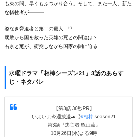
も束の間、早くもぶつかり合う。そして、また一人、新た
な犠牲者が―――
姿なき脅迫者と第二の殺人…!?
腐敗から国を救った英雄の死との関連は？
右京と薫が、衝突しながら国家の闇に迫る！
水曜ドラマ「相棒シーズン21」3話のあらす
じ・ネタバレ
【第3話 30秒PR】
いよいよ今週放送🐢💨
#相棒
season21
第3話『逃亡者 亀山薫』
10月26日(水)よる9時