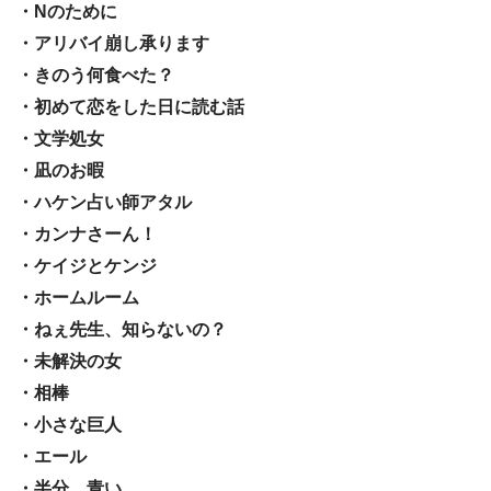
・Nのために
・アリバイ崩し承ります
・きのう何食べた？
・初めて恋をした日に読む話
・文学処女
・凪のお暇
・ハケン占い師アタル
・カンナさーん！
・ケイジとケンジ
・ホームルーム
・ねぇ先生、知らないの？
・未解決の女
・相棒
・小さな巨人
・エール
・半分、青い