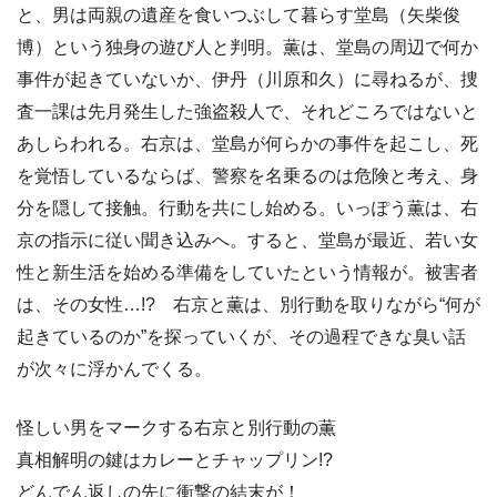
と、男は両親の遺産を食いつぶして暮らす堂島（矢柴俊
博）という独身の遊び人と判明。薫は、堂島の周辺で何か
事件が起きていないか、伊丹（川原和久）に尋ねるが、捜
査一課は先月発生した強盗殺人で、それどころではないと
あしらわれる。右京は、堂島が何らかの事件を起こし、死
を覚悟しているならば、警察を名乗るのは危険と考え、身
分を隠して接触。行動を共にし始める。いっぽう薫は、右
京の指示に従い聞き込みへ。すると、堂島が最近、若い女
性と新生活を始める準備をしていたという情報が。被害者
は、その女性…!? 右京と薫は、別行動を取りながら“何が
起きているのか”を探っていくが、その過程できな臭い話
が次々に浮かんでくる。
怪しい男をマークする右京と別行動の薫
真相解明の鍵はカレーとチャップリン!?
どんでん返しの先に衝撃の結末が！