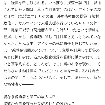
は、謹慎を申し渡される。いっぽう、捜査一課では、脅迫
されていた人間は、薫（寺脇康文）のほか、アイシャの親
友ミウ （宮澤エマ）とその弟、外務省幹部の厩谷 （勝村
政信）、サルウィンで人道支援を行っているＮＧＯの幹
部・尾栗江威子（菊池麻衣子）ら計6人いたという情報を
把握。しかし、脅迫犯に関しては目星さえつけられていな
かった。そんな中、アイシャの死に責任を感じていた薫
は、“親善使節団のメンバー”という立場を利用して厩谷の
もとに押し掛け、右京の捜査復帰を官邸に働き掛けてほし
いと直談判する。ところが、そこに当の右京が現れ、「く
だらないまねは慎んでください」と薫を一喝。2人は再会
も束の間、早くもぶつかり合う。そして、また一人、新た
な犠牲者が―――
姿なき脅迫者と第二の殺人…!?
腐敗から国を救った英雄の死との関連は？