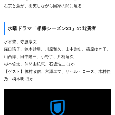
右京と薫が、衝突しながら国家の闇に迫る！
水曜ドラマ「相棒シーズン21」の出演者
水谷豊、寺脇康文
森口瑤子、鈴木砂羽、川原和久、山中崇史、篠原ゆき子、
山西惇、田中隆三、小野了、片桐竜次
杉本哲太、仲間由紀恵、石坂浩二 ほか
【ゲスト】勝村政信、宮澤エマ、サヘル・ローズ、木村佳
乃、柄本明 ほか