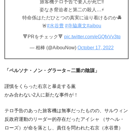
旅客機テロ予告で要人が死亡‼️
姿なき脅迫者と第二の殺人…⚡️
特命係はただひとつの真実に辿り着けるのか🚔
🚨
#水谷豊
#寺脇康文
#aibou
🔻PRをチェック🔻
pic.twitter.com/eGQfxVv3tq
— 相棒 (@AibouNow)
October 17, 2022
「ペルソナ・ノン・グラータ～二重の陰謀」
謹慎をくらった右京と暴走する薫
かみ合わない2人に新たな事件が！
テロ予告のあった旅客機は無事だったものの、サルウィン
反政府運動のリーダー的存在だったアイシャ （サヘル・
ローズ）が命を落とし、責任を問われた右京（水谷豊）