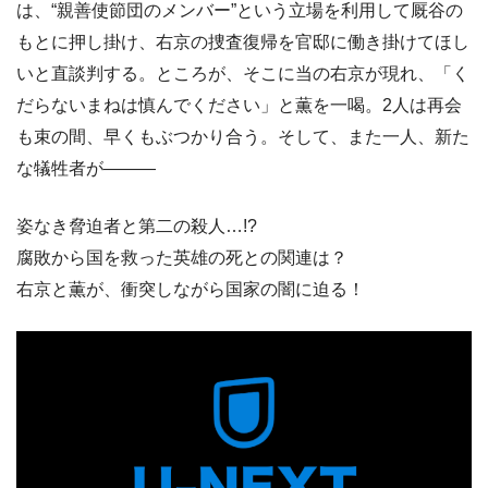
は、“親善使節団のメンバー”という立場を利用して厩谷の
もとに押し掛け、右京の捜査復帰を官邸に働き掛けてほし
いと直談判する。ところが、そこに当の右京が現れ、「く
だらないまねは慎んでください」と薫を一喝。2人は再会
も束の間、早くもぶつかり合う。そして、また一人、新た
な犠牲者が―――
姿なき脅迫者と第二の殺人…!?
腐敗から国を救った英雄の死との関連は？
右京と薫が、衝突しながら国家の闇に迫る！