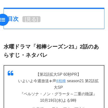
目次
[
見る
]
水曜ドラマ「相棒シーズン21」2話のあ
らすじ・ネタバレ
【第2話拡大SP 60秒PR】
いよいよ今週放送✈️💭
#相棒
season21 第2話拡
大SP
『ペルソナ・ノン・グラータ～二重の陰謀』
10月19日(水)よる9時