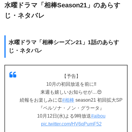
水曜ドラマ「相棒Season21」のあらす
じ・ネタバレ
水曜ドラマ「相棒シーズン21」1話のあらす
じ・ネタバレ
【予告】
10月の初回放送を前に‼️
来週も嬉しいお知らせが…😍
続報をお楽しみに👏
#相棒
season21 初回拡大SP
『ペルソナ・ノン・グラータ』
10月12日(水)よる9時放送
#aibou
pic.twitter.com/HV6qPumF52