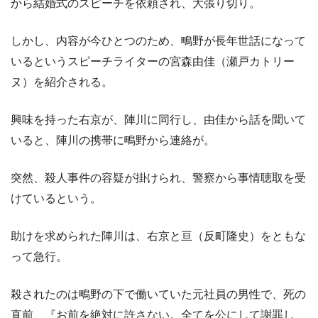
から結婚式のスピーチを依頼され、大張り切り。
しかし、内容が今ひとつのため、鴫野が長年世話になって
いるというスピーチライターの宮森由佳（瀬戸カトリー
ヌ）を紹介される。
興味を持った右京が、陣川に同行し、由佳から話を聞いて
いると、陣川の携帯に鴫野から連絡が。
突然、殺人事件の容疑が掛けられ、警察から事情聴取を受
けているという。
助けを求められた陣川は、右京と亘（反町隆史）をともな
って急行。
殺されたのは鴫野の下で働いていた元社員の男性で、死の
直前、『お前を絶対に許さない。全てを公にして謝罪し