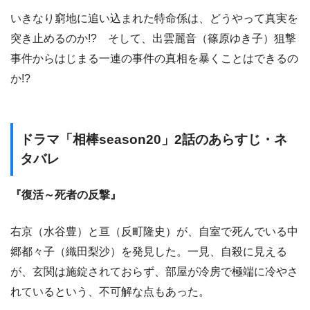
いきなり窮地に追い込まれた特命係は、どうやって真実を
突き止めるのか!? そして、出雲麗音（篠原ゆき子）狙撃
事件からはじまる一連の事件の真相を暴くことはできるの
か!?
ドラマ「相棒season20」2話のあらすじ・ネ
タバレ
『復活～死者の反撃』
右京（水谷豊）と亘（反町隆史）が、自室で死んでいる中
郷都々子（織田梨沙）を発見した。一見、自殺に見える
が、玄関は施錠されておらず、部屋が冷房で極端に冷やさ
れているという、不可解な点もあった。