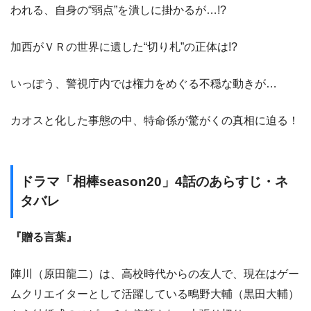
われる、自身の“弱点”を潰しに掛かるが…!?
加西がＶＲの世界に遺した“切り札”の正体は!?
いっぽう、警視庁内では権力をめぐる不穏な動きが…
カオスと化した事態の中、特命係が驚がくの真相に迫る！
ドラマ「相棒season20」4話のあらすじ・ネ
タバレ
『贈る言葉』
陣川（原田龍二）は、高校時代からの友人で、現在はゲー
ムクリエイターとして活躍している鴫野大輔（黒田大輔）