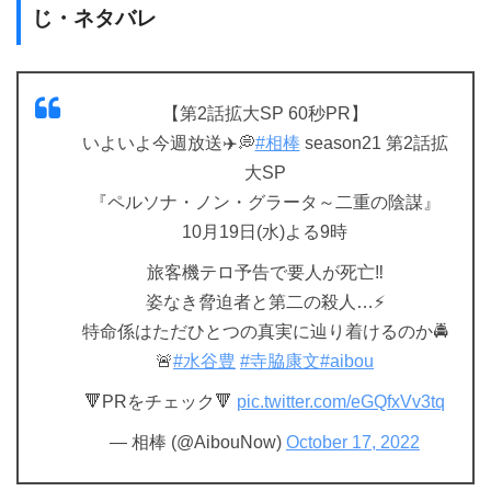
じ・ネタバレ
【第2話拡大SP 60秒PR】
いよいよ今週放送✈️💭
#相棒
season21 第2話拡
大SP
『ペルソナ・ノン・グラータ～二重の陰謀』
10月19日(水)よる9時
旅客機テロ予告で要人が死亡‼️
姿なき脅迫者と第二の殺人…⚡️
特命係はただひとつの真実に辿り着けるのか🚔
🚨
#水谷豊
#寺脇康文
#aibou
🔻PRをチェック🔻
pic.twitter.com/eGQfxVv3tq
— 相棒 (@AibouNow)
October 17, 2022