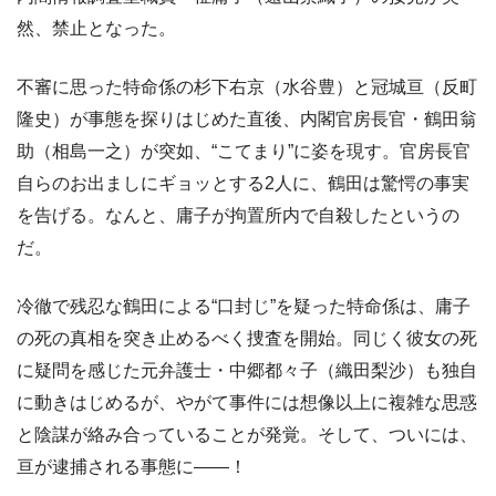
然、禁止となった。
不審に思った特命係の杉下右京（水谷豊）と冠城亘（反町
隆史）が事態を探りはじめた直後、内閣官房長官・鶴田翁
助（相島一之）が突如、“こてまり”に姿を現す。官房長官
自らのお出ましにギョッとする2人に、鶴田は驚愕の事実
を告げる。なんと、庸子が拘置所内で自殺したというの
だ。
冷徹で残忍な鶴田による“口封じ”を疑った特命係は、庸子
の死の真相を突き止めるべく捜査を開始。同じく彼女の死
に疑問を感じた元弁護士・中郷都々子（織田梨沙）も独自
に動きはじめるが、やがて事件には想像以上に複雑な思惑
と陰謀が絡み合っていることが発覚。そして、ついには、
亘が逮捕される事態に――！