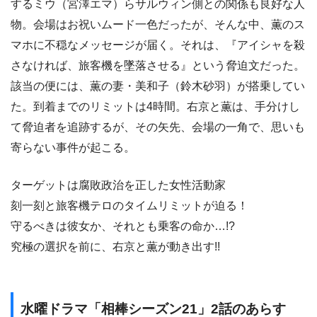
するミウ（宮澤エマ）らサルウィン側との関係も良好な人
物。会場はお祝いムード一色だったが、そんな中、薫のス
マホに不穏なメッセージが届く。それは、『アイシャを殺
さなければ、旅客機を墜落させる』という脅迫文だった。
該当の便には、薫の妻・美和子（鈴木砂羽）が搭乗してい
た。到着までのリミットは4時間。右京と薫は、手分けし
て脅迫者を追跡するが、その矢先、会場の一角で、思いも
寄らない事件が起こる。
ターゲットは腐敗政治を正した女性活動家
刻一刻と旅客機テロのタイムリミットが迫る！
守るべきは彼女か、それとも乗客の命か…!?
究極の選択を前に、右京と薫が動き出す!!
水曜ドラマ「相棒シーズン21」2話のあらす