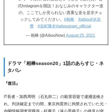
式Instagramを開設！おなじみのキャラクター達
の、ここでしか見られない貴重な姿を是非チェ
ックしてみてください。
#相棒
#aibou
#水谷
豊
#反町隆史
#aibougram_official
— 相棒 (@AibouNow)
August 25, 2021
ドラマ「相棒season20」1話のあらすじ・ネ
タバレ
『復活』
IT長者・加西周明 （石丸幹二）の殺害容疑で逮捕送検さ
れ、判決確定までの間、東京拘置所に拘禁されていた元・
内閣情報調査室職員・柾庸子（遠山景織子）の接見が突