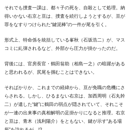
それでも捜査一課は、都々子の死を、自殺として処理。納
得いかない右京と亘は、捜査を続行しようとするが、亘が
罪をなすりつけられた“鍵泥棒”の一件が尾を引く。
形式上、特命係を統括している峯秋（石坂浩二）が、マス
コミに糺弾されるなど、外部から圧力が掛かったのだ。
背後には、官房長官・鶴田翁助（相島一之）の暗躍がある
と思われるが、尻尾を掴むことはできない。
そればかりか、これまでの経緯から、亘が免職の危機にさ
らされる。しかし、ひるまない右京は、加西周明（石丸幹
二）が遺した“鍵”に鶴田の弱点が隠されていて、それこそ
が一連の出来事の真相解明の足掛かりになると推理。右京
と亘は、青木（浅利陽介）をともない、鍵が示す“ある場
所”を訪れるが…!?