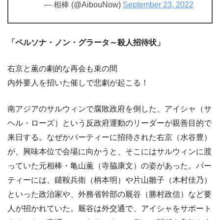
— 相棒 (@AibouNow)
September 23, 2022
「ペルソナ・ノン・グラータ～殺人招待状」
右京と薫の劇的な再会も束の間
内外要人を招いた催しで悲劇が起こる！
南アジアのサルウィンで腐敗政府を倒した、アイシャ（サ
ヘル・ローズ）という反政府運動のリーダーが親善目的で
来日する。なぜかパーティーに招待された右京（水谷豊）
が、興味本位で会場に向かうと、そこにはサルウィンに渡
っていた元相棒・亀山薫（寺脇康文）の姿があった。パー
ティーには、鑓鞍兵衛（柄本明）や片山雛子（木村佳乃）
といった政治家や、外務省幹部の厩谷（勝村政信）など要
人が招かれていた。厩谷は外交通で、アイシャをサポート