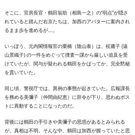
そこに、官房長官・鶴田翁助（相島一之）の“弱点”が隠さ
れていると踏んだ右京たちは、加西のアバターに案内され
るまま歩を進めるが…。
いっぽう、元内閣情報官の栗橋（陰山泰）は、柾庸子 (遠
山景織子) の一件をめぐって捜査一課から厳しい追及を受
けていたが、関与が疑われる鶴田をかばってか、完全黙秘
を貫いていた。
同じ頃、警視庁では、異例の事態が起きていた。広報課長
を務める美彌子（仲間由紀恵）に辞令が下り、思わぬポス
トに異動することになったのだ。
背後には鶴田の手引きや美彌子の思惑があるとみられる
が、真相は不明。そんな中、鶴田は加西が握っていたと思