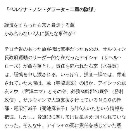
「ペルソナ・ノン・グラータ～二重の陰謀」
謹慎をくらった右京と暴走する薫
かみ合わない2人に新たな事件が！
テロ予告のあった旅客機は無事だったものの、サルウィン
反政府運動のリーダー的存在だったアイシャ （サヘル・
ローズ）が命を落とし、責任を問われた右京（水谷豊）
は、謹慎を申し渡される。いっぽう、捜査一課では、脅迫
されていた人間は、薫（寺脇康文）のほか、アイシャの親
友ミウ （宮澤エマ）とその弟、外務省幹部の厩谷 （勝村
政信）、サルウィンで人道支援を行っているＮＧＯの幹
部・尾栗江威子（菊池麻衣子）ら計6人いたという情報を
把握。しかし、脅迫犯に関しては目星さえつけられていな
かった。そんな中、アイシャの死に責任を感じていた薫