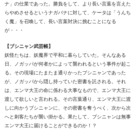
ナ」の仕業であった。勝負をして、より長い言葉を言えた
らやめさせるというナガバナに対して、ケータは「うんち
く魔」を召喚して、長い言葉対決に挑むことになる
が・・・
【ブシニャン武芸帳】
妖怪たちは、妖魔界で平和に暮らしていた。そんなある
日、ノガッパが何者かによって襲われるという事件が起こ
る。その現場にたまたま通りかったブシニャンであった
が、ノガッパから隠し持っていた密書を託される。それ
は、エンマ大王の命に係わる大事なもので、エンマ大王に
渡して欲しいと言われる。その言葉通り、エンマ大王に渡
しに向かうブシニャンに、その密書を奪うべく、次から次
へと刺客たちが襲い掛かる。果たして、ブシニャンは無事
エンマ大王に届けることができるのか！？