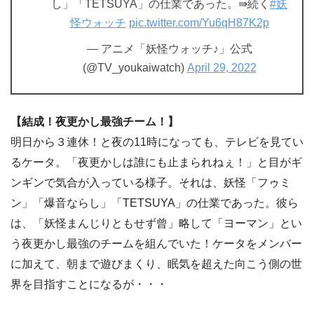
し」「TETSUYA」の仕業であった。⇛続く
#妖
怪ウォッチ
pic.twitter.com/Yu6qH87K2p
— アニメ「妖怪ウォッチ♪」公式
(@TV_youkaiwatch)
April 29, 2022
【結成！夜更かし最強チーム！】
明日から３連休！と夜の11時になっても、テレビを見てい
るケータ。「夜更かしは誰にも止まられねぇ！」と目がギ
ンギンで気合が入っている様子。それは、妖怪「フゥミ
ン」「爆音ならし」「TETSUYA」の仕業であった。彼ら
は、「妖怪まんじりともせず曾」略して「ヨーマン」とい
う夜更かし最強のチームを組んでいた！ケータをメンバー
に加えて、朝まで遊びまくり、眠気を超えた向こう側の世
界を目指すことになるが・・・