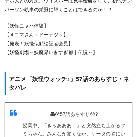
ナホ人との対決。ウィスパーは見事優勝をして、初代ナン
バーワン執事の栄冠に輝くことはできるのか！？
【妖怪ニャハ体験】
【４コマさん～ドーナツ～】
【発表！妖怪似顔絵記者会見】
【妖怪劇場～妖魔界いきすぎ都市伝説～】
アニメ「妖怪ウォッチ♪」57話のあらすじ・ネ
タバレ
👻😵57話あらすじ😯❓
授業中、「きゃあああ！」と突然立ち上がるフ
ミちゃん。みんなが驚くなか、ケータの隣にい