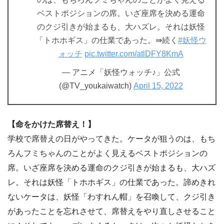
ベストポジションの席。いざ座席を決める運命
のクジ引きが始まるも、大ハズレ。それは妖怪
「トホホギス」の仕業であった。⇛続く
#妖怪ウ
ォッチ
pic.twitter.com/atlDFY8KmA
— アニメ「妖怪ウォッチ♪」公式
(@TV_youkaiwatch)
April 15, 2022
【命をかけた席替え！】
学校で席替えの日がやってきた。ケータが狙うのは、もち
ろんフミちゃんのことがよく見えるベストポジションの
席。いざ座席を決める運命のクジ引きが始まるも、大ハズ
レ。それは妖怪「トホホギス」の仕業であった。諦めきれ
ないケータは、妖怪「わすれん帽」を召喚して、クジ引き
があったことを忘れさせて、席替えをやり直しさせること