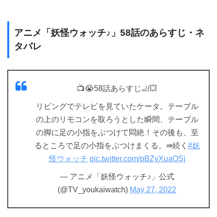
アニメ「妖怪ウォッチ♪」58話のあらすじ・ネ
タバレ
📺😭58話あらすじ🦶💥
リビングでテレビを見ていたケータ。テーブル
の上のリモコンを取ろうとした瞬間、テーブル
の脚に足の小指をぶつけて悶絶！その後も、至
るところで足の小指をぶつけまくる。⇛続く
#妖
怪ウォッチ
pic.twitter.com/pBZyXuaQSj
— アニメ「妖怪ウォッチ♪」公式
(@TV_youkaiwatch)
May 27, 2022