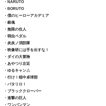
・NARUTO
・BORUTO
・僕のヒーローアカデミア
・銀魂
・無限の住人
・弱虫ペダル
・炎炎ノ消防隊
・映像研には手を出すな！
・ダイの大冒険
・あやつり左近
・ゆるキャン△
・行け！稲中卓球部
・パタリロ！
・ブラッククローバー
・進撃の巨人
・ワンパンマン