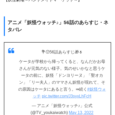
アニメ「妖怪ウォッチ♪」56話のあらすじ・ネ
タバレ
💐😞56話あらすじ🎁🌷
ケータが学校から帰ってくると、なんだかお母
さんが元気のない様子。気のせいかなと思うケ
ータの前に、妖怪「ドンヨリーヌ」「聖オカ
ン」「リー夫人」のママさん妖怪が現れて、そ
の原因はケータにあると言う。⇛続く
#妖怪ウォ
ッチ
pic.twitter.com/J3syxLhFcH
— アニメ「妖怪ウォッチ♪」公式
(@TV_youkaiwatch)
May 13, 2022