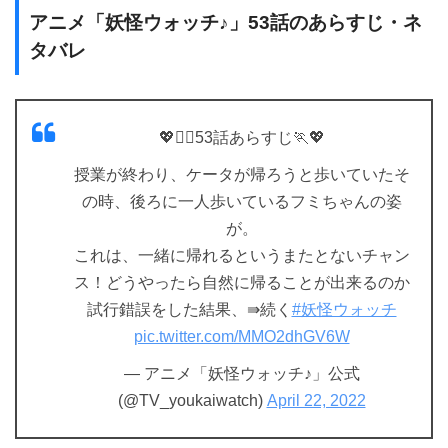
アニメ「妖怪ウォッチ♪」53話のあらすじ・ネ
タバレ
💖🚶‍♀️53話あらすじ🏃💖
授業が終わり、ケータが帰ろうと歩いていたそ
の時、後ろに一人歩いているフミちゃんの姿
が。
これは、一緒に帰れるというまたとないチャン
ス！どうやったら自然に帰ることが出来るのか
試行錯誤をした結果、⇛続く
#妖怪ウォッチ
pic.twitter.com/MMO2dhGV6W
— アニメ「妖怪ウォッチ♪」公式
(@TV_youkaiwatch)
April 22, 2022