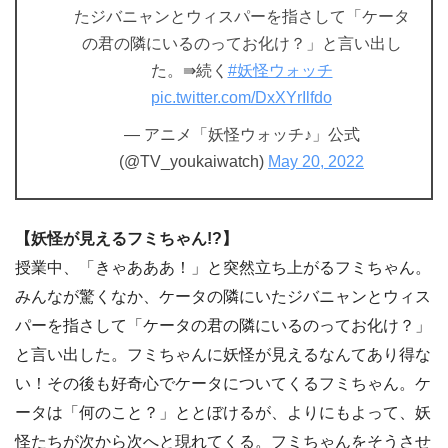
たジバニャンとウィスパーを指さして「ケータ
の君の隣にいるのってお化け？」と言い出し
た。⇛続く
#妖怪ウォッチ
pic.twitter.com/DxXYrIlfdo
— アニメ「妖怪ウォッチ♪」公式
(@TV_youkaiwatch)
May 20, 2022
【妖怪が見えるフミちゃん!?】
授業中、「きゃあああ！」と突然立ち上がるフミちゃん。
みんなが驚くなか、ケータの隣にいたジバニャンとウィス
パーを指さして「ケータの君の隣にいるのってお化け？」
と言い出した。フミちゃんに妖怪が見えるなんてあり得な
い！その後も好奇心でケータについてくるフミちゃん。ケ
ータは「何のこと？」ととぼけるが、よりにもよって、妖
怪たちが次から次へと現れてくる。フミちゃんをそうさせ