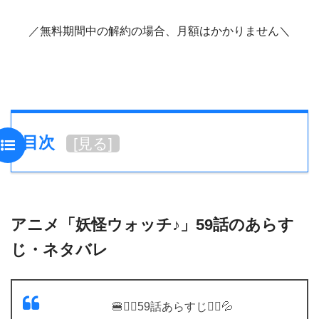
／無料期間中の解約の場合、月額はかかりません＼
目次
[
見る
]
アニメ「妖怪ウォッチ♪」59話のあらす
じ・ネタバレ
🍔🚶‍♀️59話あらすじ🚶‍♂️💦