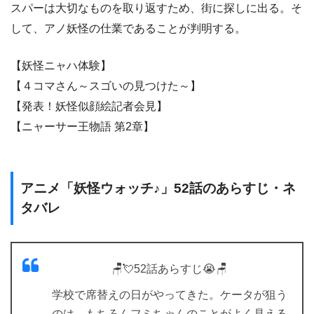
スパーは大切なものを取り返すため、街に探しに出る。そ
して、アノ妖怪の仕業であることが判明する。
【妖怪ニャハ体験】
【４コマさん～スゴいの見つけた～】
【発表！妖怪似顔絵記者会見】
【ニャーサー王物語 第2章】
アニメ「妖怪ウォッチ♪」52話のあらすじ・ネ
タバレ
🪑💘52話あらすじ😭🪑
学校で席替えの日がやってきた。ケータが狙う
のは、もちろんフミちゃんのことがよく見える