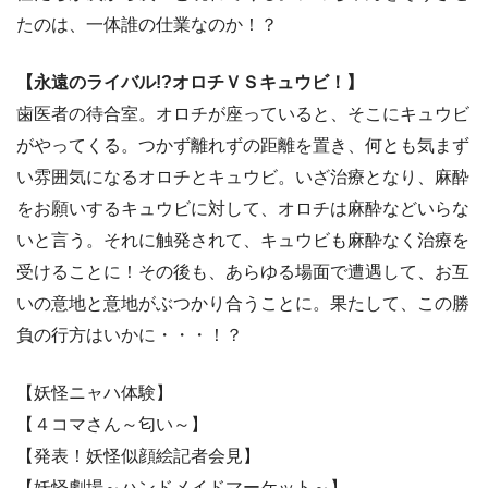
たのは、一体誰の仕業なのか！？
【永遠のライバル!?オロチＶＳキュウビ！】
歯医者の待合室。オロチが座っていると、そこにキュウビ
がやってくる。つかず離れずの距離を置き、何とも気まず
い雰囲気になるオロチとキュウビ。いざ治療となり、麻酔
をお願いするキュウビに対して、オロチは麻酔などいらな
いと言う。それに触発されて、キュウビも麻酔なく治療を
受けることに！その後も、あらゆる場面で遭遇して、お互
いの意地と意地がぶつかり合うことに。果たして、この勝
負の行方はいかに・・・！？
【妖怪ニャハ体験】
【４コマさん～匂い～】
【発表！妖怪似顔絵記者会見】
【妖怪劇場～ハンドメイドマーケット～】