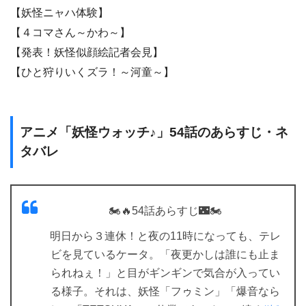
【妖怪ニャハ体験】
【４コマさん～かわ～】
【発表！妖怪似顔絵記者会見】
【ひと狩りいくズラ！～河童～】
アニメ「妖怪ウォッチ♪」54話のあらすじ・ネ
タバレ
🏍🔥54話あらすじ🌃🏍
明日から３連休！と夜の11時になっても、テレ
ビを見ているケータ。「夜更かしは誰にも止ま
られねぇ！」と目がギンギンで気合が入ってい
る様子。それは、妖怪「フゥミン」「爆音なら