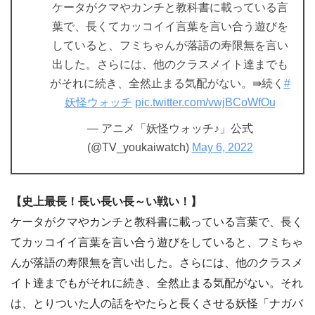
ケータがクマやカンチと教科書に載っている言
葉で、長くてカッコイイ言葉を言い合う遊びを
していると、フミちゃんが落語の寿限無を言い
出した。さらには、他のクラスメイト達までも
がそれに続き、全然止まる気配がない。⇛続く
#
妖怪ウォッチ
pic.twitter.com/vwjBCoWfOu
— アニメ「妖怪ウォッチ♪」公式
(@TV_youkaiwatch)
May 6, 2022
【史上最長！長い長い長～い戦い！】
ケータがクマやカンチと教科書に載っている言葉で、長く
てカッコイイ言葉を言い合う遊びをしていると、フミちゃ
んが落語の寿限無を言い出した。さらには、他のクラスメ
イト達までもがそれに続き、全然止まる気配がない。それ
は、とりついた人の話をやたらと長くさせる妖怪「ナガバ