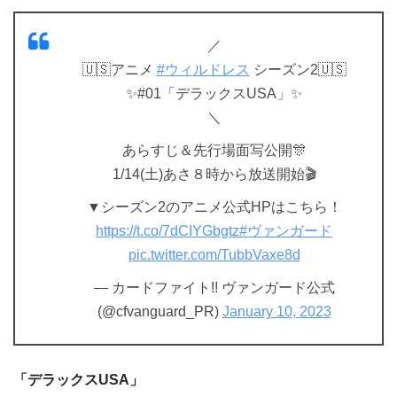
／
🇺🇸アニメ
#ウィルドレス
シーズン2🇺🇸
✨#01「デラックスUSA」✨
＼
あらすじ＆先行場面写公開🎊
1/14(土)あさ８時から放送開始🎬
▼シーズン2のアニメ公式HPはこちら！
https://t.co/7dCIYGbgtz
#ヴァンガード
pic.twitter.com/TubbVaxe8d
— カードファイト!! ヴァンガード公式
(@cfvanguard_PR)
January 10, 2023
「デラックスUSA」