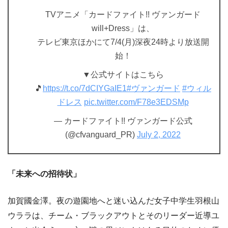
TVアニメ「カードファイト!! ヴァンガード
will+Dress」は、
テレビ東京ほかにて7/4(月)深夜24時より放送開
始！
▼公式サイトはこちら
🎵
https://t.co/7dCIYGaIE1
#ヴァンガード
#ウィル
ドレス
pic.twitter.com/F78e3EDSMp
— カードファイト!! ヴァンガード公式
(@cfvanguard_PR)
July 2, 2022
「未来への招待状」
加賀國金澤。夜の遊園地へと迷い込んだ女子中学生羽根山
ウララは、チーム・ブラックアウトとそのリーダー近導ユ