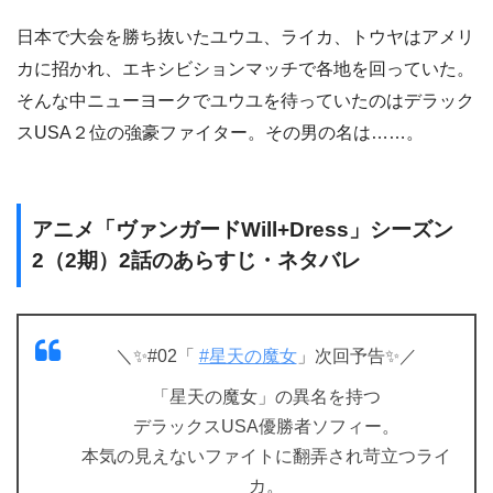
日本で大会を勝ち抜いたユウユ、ライカ、トウヤはアメリ
カに招かれ、エキシビションマッチで各地を回っていた。
そんな中ニューヨークでユウユを待っていたのはデラック
スUSA２位の強豪ファイター。その男の名は……。
アニメ「ヴァンガードWill+Dress」シーズン
2（2期）2話のあらすじ・ネタバレ
＼✨#02「
#星天の魔女
」次回予告✨／
「星天の魔女」の異名を持つ
デラックスUSA優勝者ソフィー。
本気の見えないファイトに翻弄され苛立つライ
カ。