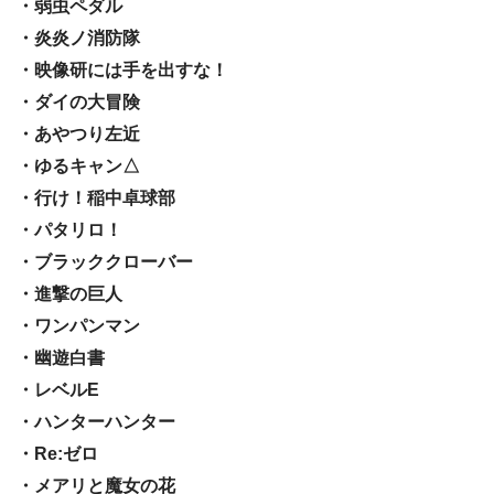
・弱虫ペダル
・炎炎ノ消防隊
・映像研には手を出すな！
・ダイの大冒険
・あやつり左近
・ゆるキャン△
・行け！稲中卓球部
・パタリロ！
・ブラッククローバー
・進撃の巨人
・ワンパンマン
・幽遊白書
・レベルE
・ハンターハンター
・Re:ゼロ
・メアリと魔女の花