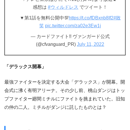
感想は
#ウィルドレス
でツイート！
▼第1話を無料公開中💯
https://t.co/fDBxnb8If2
#敗
笑
pic.twitter.com/za02e3Ew1j
— カードファイト!! ヴァンガード公式
(@cfvanguard_PR)
July 11, 2022
「デラックス開幕」
最強ファイターを決定する大会「デラックス」が開幕。開
会式に沸く有明アリーナ。その少し前、桃山ダンジはトッ
プファイター廻間ミチルにファイトを挑まれていた。旧知
の仲の二人。ミチルがダンジに託したものとは？