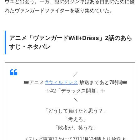
ウユと出会う。一方、謎の男ジンキはある目的のために優
れたヴァンガードファイターを駆り集めていた。
アニメ「ヴァンガードWill+Dress」2話のあら
すじ・ネタバレ
／
🎟️アニメ
#ウィルドレス
放送まであと7時間🎟️
✨#2「デラックス開幕」✨
＼
「どうして負けたと思う？」
「考えろ」
「敗者が、笑うな」
⚡️テレビ東京ほかにて7/11(月)24時より放送📡