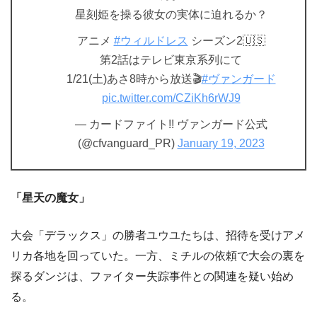
星刻姫を操る彼女の実体に迫れるか？
アニメ
#ウィルドレス
シーズン2🇺🇸
第2話はテレビ東京系列にて
1/21(土)あさ8時から放送🎬
#ヴァンガード
pic.twitter.com/CZiKh6rWJ9
— カードファイト!! ヴァンガード公式
(@cfvanguard_PR)
January 19, 2023
「星天の魔女」
大会「デラックス」の勝者ユウユたちは、招待を受けアメ
リカ各地を回っていた。一方、ミチルの依頼で大会の裏を
探るダンジは、ファイター失踪事件との関連を疑い始め
る。