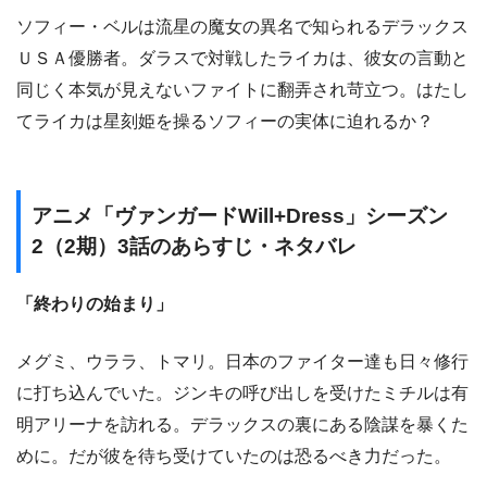
ソフィー・ベルは流星の魔女の異名で知られるデラックス
ＵＳＡ優勝者。ダラスで対戦したライカは、彼女の言動と
同じく本気が見えないファイトに翻弄され苛立つ。はたし
てライカは星刻姫を操るソフィーの実体に迫れるか？
アニメ「ヴァンガードWill+Dress」シーズン
2（2期）3話のあらすじ・ネタバレ
「終わりの始まり」
メグミ、ウララ、トマリ。日本のファイター達も日々修行
に打ち込んでいた。ジンキの呼び出しを受けたミチルは有
明アリーナを訪れる。デラックスの裏にある陰謀を暴くた
めに。だが彼を待ち受けていたのは恐るべき力だった。