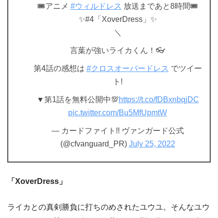
🎟️アニメ
#ウィルドレス
放送まであと8時間🎟️
✨#4「XoverDress」✨
＼
言葉が強いライカくん！👓
第4話の感想は
#クロスオーバードレス
でツイー
ト!
▼第1話を無料公開中💯
https://t.co/fDBxnbqjDC
pic.twitter.com/Bu5MfUpmtW
— カードファイト!! ヴァンガード公式
(@cfvanguard_PR)
July 25, 2022
「XoverDress」
ライカとの真剣勝負に打ちのめされたユウユ。そんなユウ