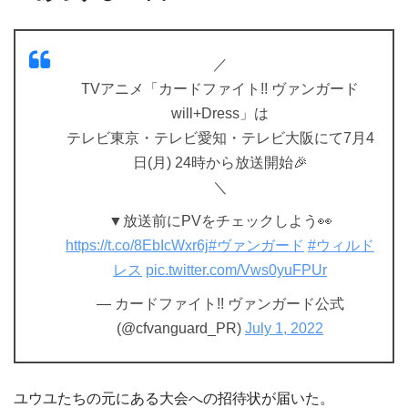
／
TVアニメ「カードファイト!! ヴァンガード
will+Dress」は
テレビ東京・テレビ愛知・テレビ大阪にて7月4
日(月) 24時から放送開始🎉
＼
▼放送前にPVをチェックしよう👀
https://t.co/8EbIcWxr6j
#ヴァンガード
#ウィルド
レス
pic.twitter.com/Vws0yuFPUr
— カードファイト!! ヴァンガード公式
(@cfvanguard_PR)
July 1, 2022
ユウユたちの元にある大会への招待状が届いた。