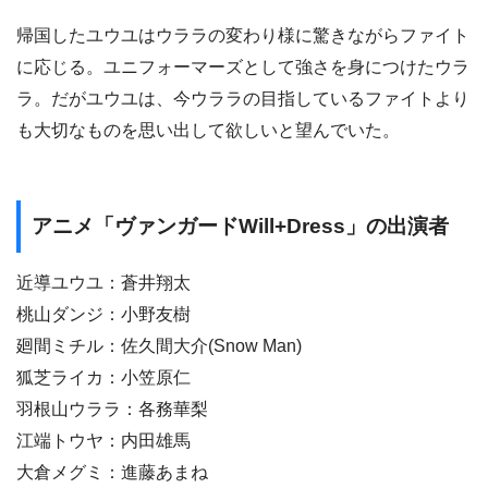
帰国したユウユはウララの変わり様に驚きながらファイト
に応じる。ユニフォーマーズとして強さを身につけたウラ
ラ。だがユウユは、今ウララの目指しているファイトより
も大切なものを思い出して欲しいと望んでいた。
アニメ「ヴァンガードWill+Dress」の出演者
近導ユウユ：蒼井翔太
桃山ダンジ：小野友樹
廻間ミチル：佐久間大介(Snow Man)
狐芝ライカ：小笠原仁
羽根山ウララ：各務華梨
江端トウヤ：内田雄馬
大倉メグミ：進藤あまね