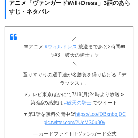
アニメ「ヴァンガードWill+Dress」3話のあら
すじ・ネタバレ
／
🎟️アニメ
#ウィルドレス
放送まであと2時間🎟️
✨#3「破天の騎士」✨
＼
選りすぐりの選手達が名勝負を繰り広げる「デ
ラックス」。
⚡️テレビ東京ほかにて7/18(月)24時より放送📡
第3話の感想は
#破天の騎士
でツイート!
▼第1話を無料公開中💯
https://t.co/fDBxnbqjDC
pic.twitter.com/2UcMS0u80v
— カードファイト!! ヴァンガード公式