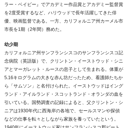
ラー・ベイビー』でアカデミー作品賞とアカデミー監督賞
を2度受賞するなど、ハリウッドで長年活躍してきた俳
優、映画監督である。一方、カリフォルニア州カーメル市
市長を1期（2年間）務めた。
幼少期
カリフォルニア州サンフランシスコのサンフランシスコ記
念病院（英語版）で、クリントン・イーストウッド・シニ
アとマーガレット・ルースの息子として生まれる。体重が
5.16キログラムの大きな赤ん坊だったため、看護師たちか
ら「サムソン」と名付けられた。イーストウッドはイング
ランド・アイルランド・スコットランド・オランダの血を
引いている。国勢調査の記録によると、父クリントン・シ
ニアは1930年代に西海岸の各地で、セールスマンや探偵
などの仕事を転々としながら家族を養っていたという。
1940年にイーストウッド家はサンフランシスコ郡ピート