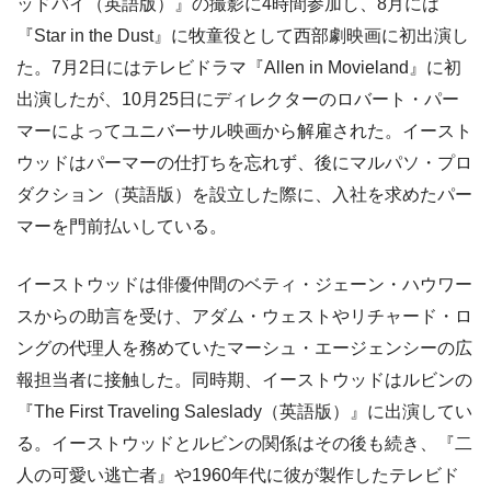
ッドバイ（英語版）』の撮影に4時間参加し、8月には
『Star in the Dust』に牧童役として西部劇映画に初出演し
た。7月2日にはテレビドラマ『Allen in Movieland』に初
出演したが、10月25日にディレクターのロバート・パー
マーによってユニバーサル映画から解雇された。イースト
ウッドはパーマーの仕打ちを忘れず、後にマルパソ・プロ
ダクション（英語版）を設立した際に、入社を求めたパー
マーを門前払いしている。
イーストウッドは俳優仲間のベティ・ジェーン・ハウワー
スからの助言を受け、アダム・ウェストやリチャード・ロ
ングの代理人を務めていたマーシュ・エージェンシーの広
報担当者に接触した。同時期、イーストウッドはルビンの
『The First Traveling Saleslady（英語版）』に出演してい
る。イーストウッドとルビンの関係はその後も続き、『二
人の可愛い逃亡者』や1960年代に彼が製作したテレビド