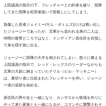
上院議員の指示の下、フレッチャーとの約束を破り、投降
してきた部隊を犯罪者扱いで皆殺しにしてしまう。
負傷した若者ジェイミー(サム・ボトムズ)だけは救い出し
たジョージーであったが、北軍から追われる身の二人は、
仲間の復讐どころではなく、インディアン居住区を目指し
て身を隠す旅に出る。
ジョージーに部隊の大半を倒されてしまい、怒りに燃える
上院議員の指示で、レッド・レッグスのリーダーながらも
北軍の大尉に納まっていたテリル（ビル・マッキニー）
は、裏切り者に仕組まれたフレッチャーを伴い、ジョージ
ー達の追跡を始める。
原住民の男や女と一緒になり、カンザスから牧場を作りに
やって来た家族とも一緒になるが、コマンチに襲撃されそ