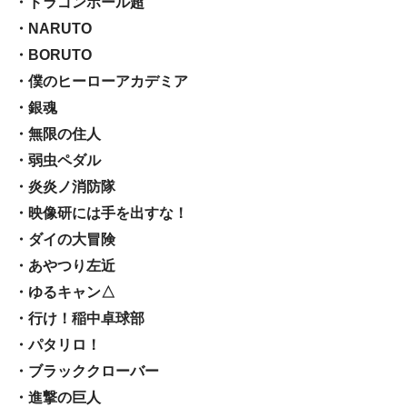
・ドラゴンボール超
・NARUTO
・BORUTO
・僕のヒーローアカデミア
・銀魂
・無限の住人
・弱虫ペダル
・炎炎ノ消防隊
・映像研には手を出すな！
・ダイの大冒険
・あやつり左近
・ゆるキャン△
・行け！稲中卓球部
・パタリロ！
・ブラッククローバー
・進撃の巨人