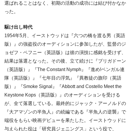
選ばれることはなく、初期の活動の成功には結び付かなか
った。
駆け出し時代
1954年5月、イーストウッドは『六つの橋を渡る男（英語
版）』の強盗役のオーディションに参加したが、監督のジ
ョゼフ・ペフニー（英語版）は彼の演技に感銘を受けず、
結果は落選となった。その後、立て続けに『ブリガドーン
（英語版）』『The Constant Nymph』『進め!ベンガル連
隊（英語版）』『七年目の浮気』『異教徒の旗印（英語
版）』『Smoke Signal』『Abbott and Costello Meet the
Keystone Kops（英語版）』のオーディションを受ける
が、全て落選している。最終的にジャック・アーノルドの
『大アマゾンの半魚人』の続編である『半魚人の逆襲』で
端役をもらい映画デビューを果たした。イーストウッドに
与えられた役は「研究員ジェニングス」という役で、