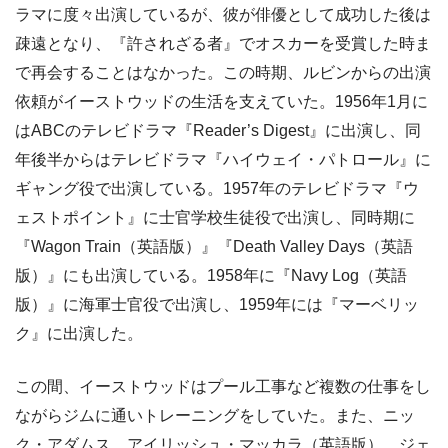
ラマに度々出演しているが、彼が俳優として成功した後は
疎遠となり、『許されざる者』でオスカーを受賞した時ま
で再会することはなかった。この時期、ルビンからの出演
依頼がイーストウッドの生活を支えていた。1956年1月に
はABCのテレビドラマ『Reader’s Digest』に出演し、同
年後半からはテレビドラマ『ハイウェイ・パトロール』に
ギャング役で出演している。1957年のテレビドラマ『ウ
ェストポイント』に士官学校生徒役で出演し、同時期に
『Wagon Train（英語版）』『Death Valley Days（英語
版）』にも出演している。1958年に『Navy Log（英語
版）』に海軍士官役で出演し、1959年には『マーベリッ
ク』に出演した。
この間、イーストウッドはプール工事など複数の仕事をし
ながらジムに通いトレーニングをしていた。また、ニッ
ク・アダムス、アイリッシュ・マッカラ（英語版）、ジェ