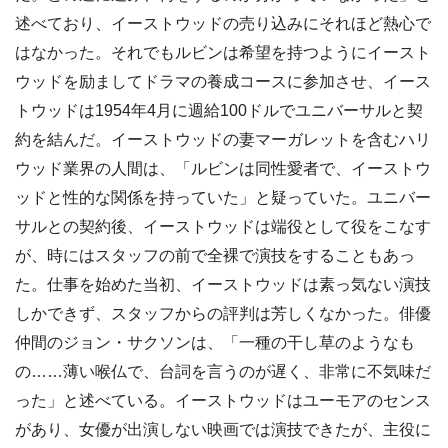
述べており、イーストウッドの売り込みにそれほど熱心で
はなかった。それでもルビンは希望を持つようにイースト
ウッドを励ましてドラマの養成コースに参加させ、イース
トウッドは1954年4月に週給100ドルでユニバーサルと契
約を結んだ。イーストウッドの妻マーガレットを含むハリ
ウッド業界の人間は、「ルビンは同性愛者で、イーストウ
ッドと性的な関係を持っていた」と疑っていた。ユニバー
サルとの契約後、イーストウッドは端役として役をこなす
が、時にはスタッフの前で全裸で演技をすることもあっ
た。仕事を始めた当初、イーストウッドは素っ気ない演技
しかできず、スタッフからの評判は芳しくなかった。俳優
仲間のジョン・サクソンは、「一種の干し草のようなも
の……薄い喉仏で、台詞を言うのが遅く、非常に不気味だ
った」と述べている。イーストウッドはユーモアのセンス
があり、女優が出演しない映画では演技できたが、主役に