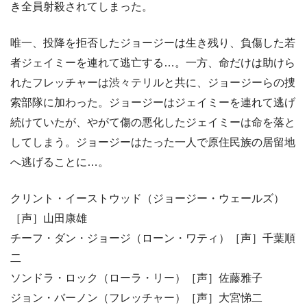
き全員射殺されてしまった。
唯一、投降を拒否したジョージーは生き残り、負傷した若
者ジェイミーを連れて逃亡する…。一方、命だけは助けら
れたフレッチャーは渋々テリルと共に、ジョージーらの捜
索部隊に加わった。ジョージーはジェイミーを連れて逃げ
続けていたが、やがて傷の悪化したジェイミーは命を落と
してしまう。ジョージーはたった一人で原住民族の居留地
へ逃げることに…。
クリント・イーストウッド（ジョージー・ウェールズ）
［声］山田康雄
チーフ・ダン・ジョージ（ローン・ワティ）［声］千葉順
二
ソンドラ・ロック（ローラ・リー）［声］佐藤雅子
ジョン・バーノン（フレッチャー）［声］大宮悌二