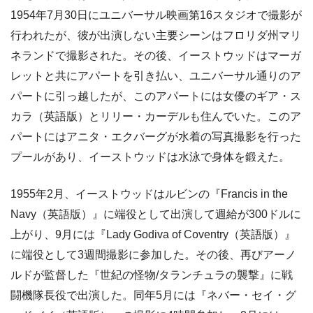
1954年7月30日にユニバーサル映画第16スタジオで撮影が
行われたが、彼が出演しない主要シーンはフロリダ州マリ
ネランドで撮影された。その後、イーストウッドはマーガ
レットと共にアパートを引き払い、ユニバーサル通りのア
パートに引っ越したが、このアパートには女優のギア・ス
カラ（英語版）とリリー・カーデルも住んでいた。このア
パートにはアニタ・エクバーグが水着の写真撮影を行った
プールがあり、イーストウッドは水泳で身体を鍛えた。
1955年2月、イーストウッドはルビンの『Francis in the
Navy（英語版）』に端役として出演して週給が300ドルに
上がり、9月には『Lady Godiva of Coventry（英語版）』
に端役として3週間撮影に参加した。その後、再びアーノ
ルドが監督した『世紀の怪物/タランチュラの襲撃』に戦
闘機隊長役で出演した。同年5月には『ネバー・セイ・グ