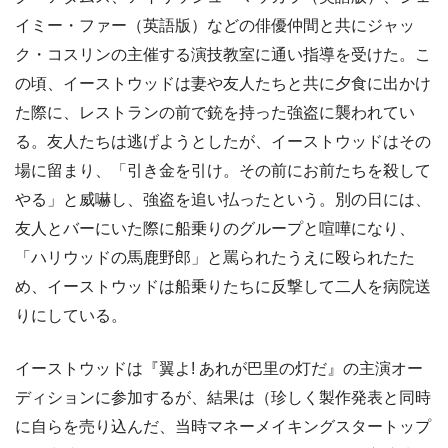
イミー・ファー（英語版）などの俳優仲間と共にジャッ
ク・コスリンの主催する演技教室に通い指導を受けた。こ
の頃、イーストウッドは妻や友人たちと共に夕食に出かけ
た際に、レストランの前で銃を持った強盗に襲われてい
る。友人たちは逃げようとしたが、イーストウッドはその
場に留まり、「引き金を引け。その前にお前たちを殺して
やる」と威嚇し、強盗を追い払ったという。別の日には、
友人とバーにいた際に船乗りのグループと喧嘩になり、
「ハリウッドの馬鹿野郎」と罵られたうえに殴られたた
め、イーストウッドは船乗りたちに反撃して二人を病院送
りにしている。
イーストウッドは『翼よ! あれが巴里の灯だ』の主演オー
ディションに参加するが、結果は（珍しく製作発表と同時
に自らを売り込んだ、当時マネーメイキングスタートップ