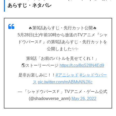
あらすじ・ネタバレ
🔥第9話あらすじ・先行カット公開🔥
5月28日(土)午前10時から放送のTVアニメ『シャ
ドウバースＦ』の第9話あらすじ・先行カットを
公開しました✨✨
第9話「お前のバトルを見せてくれ！」
🌎ストーリーページ
https://t.co/8qS28N4Ed9
是非お楽しみに！！
#アニシャド
#シャドウバー
ス
pic.twitter.com/mABMvNNJXc
— 「シャドウバースＦ」TVアニメ・ゲーム公式
(@shadowverse_anm)
May 26, 2022