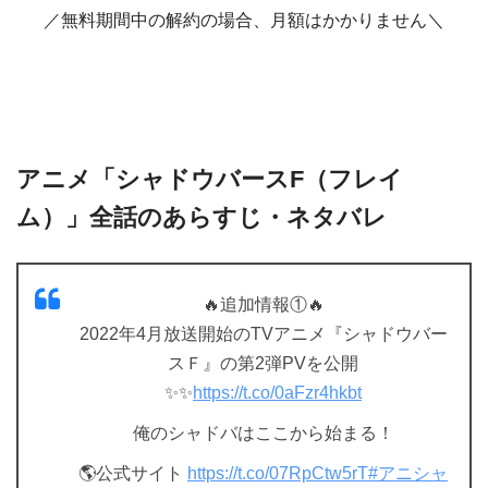
／無料期間中の解約の場合、月額はかかりません＼
アニメ「シャドウバースF（フレイ
ム）」全話のあらすじ・ネタバレ
🔥追加情報①🔥
2022年4月放送開始のTVアニメ『シャドウバー
スＦ』の第2弾PVを公開
✨✨
https://t.co/0aFzr4hkbt
俺のシャドバはここから始まる！
🌎公式サイト
https://t.co/07RpCtw5rT
#アニシャ