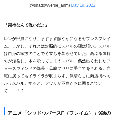
(@shadowverse_anm)
May 19, 2022
「期待なんて呪いだよ」
レンが部員になり、ますます賑やかになるセブンスフレイ
ム。しかし、それとは対照的にスバルの顔は暗い。スバル
は自身の家族のことで苛立ちを募らせていた。高ぶる気持
ちが爆発し、木を殴ってしまうスバル。偶然出くわしたフ
ォースウィンドの部長・母嶋フワリに手当てをされる。自
宅に戻ってもイライラが収まらず、気晴らしに商店街へ向
かうスバル。すると、フワリが不良たちに囲まれてい
て……！？
アニメ「シャドウバースF（フレイム）」9話の