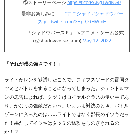
🌎ストーリーページ
https://t.co/PAKgTwdNGB
是非お楽しみに！！
#アニシャド
#シャドウバー
ス
pic.twitter.com/3EprQdHWmH
— 「シャドウバースＦ」TVアニメ・ゲーム公式
(@shadowverse_anm)
May 12, 2022
「それが僕の強さです！」
ライトがレンを勧誘したことで、フィフスソードの雷同タ
ツミとバトルをすることになってしまった。ジェントルマ
ンの忠告によれば、タツミはロイヤルクラスの使い手であ
り、かなりの強敵だという。いよいよ対決のとき、バトル
ゾーンに入ったのは……ライトではなく部長のイツキだっ
た！果たしてイツキはタツミの猛攻をしのぎきれるの
か！？