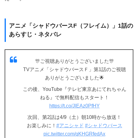
アニメ「シャドウバースF（フレイム）」1話の
あらすじ・ネタバレ
🎊ご視聴ありがとうございました🎊
TVアニメ「シャドウバースＦ」第1話のご視聴
ありがとうございました🌟
この後、YouTube『テレビ東京あにてれちゃん
ねる』で無料配信もスタート！
https://t.co/JlEAz0PfHY
次回、第2話は4/9（土）朝10時から放送！
お楽しみに！
#アニシャド
#シャドウバース
pic.twitter.com/qKHGRfedAx