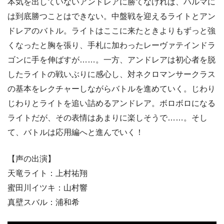
本気を出していないアンドレアに勝てなければ、ハルマに
は到底勝つことはできない。中盤戦を迎えるライトとアン
ドレアのバトル。ライトはここに来たときよりもずっと強
くなったと胸を張り、手札に加わったレーヴァテインドラ
ゴンに手を伸ばすが……。一方、アンドレアは初心者を脱
したライトの戦いぶりに感心し、対ネクロマンサークラス
の基本をレクチャーしながらバトルを進めていく。じわり
じわりとライトを追い詰めるアンドレア。ボロボロになる
ライトだが、その表情はあまりに楽しそうで……。そし
て、バトルは応用編へと進んでいく！
【声の出演】
天竜ライト：上村祐翔
蜜田川イツキ：山村響
真壁スバル：浦和希