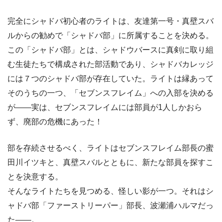
完全にシャドバ初心者のライトは、友達第一号・真壁スバ
ルからの勧めで「シャドバ部」に所属することを決める。
この「シャドバ部」とは、シャドウバースに真剣に取り組
む生徒たちで構成された部活動であり、シャドバカレッジ
には７つのシャドバ部が存在していた。ライトは縁あって
そのうちの一つ、「セブンスフレイム」への入部を決める
が――実は、セブンスフレイムには部員が1人しかおら
ず、廃部の危機にあった！
部を存続させるべく、ライトはセブンスフレイム部長の蜜
田川イツキと、真壁スバルとともに、新たな部員を探すこ
とを決意する。
そんなライトたちを見つめる、怪しい影が一つ。それはシ
ャドバ部「ファーストリーパー」部長、波瀬浦ハルマだっ
た――。