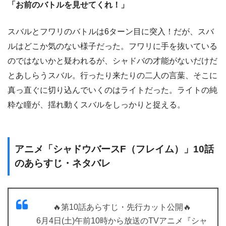
「お前のバトルを見せてくれ！」
スバルとフワリのバトルは6ターン目に突入！だが、スバ
ルはどこか気のない様子だった。フワリに手を抜いている
のではないかと疑われるが、シャドバの才能がないだけだ
とあしらうスバル。行ったり来たりの二人の言葉、そこに
真っ直ぐに切り込んでいくのはライトだった。ライトの純
粋な瞳が、揺れ動くスバルをしっかりと捉える。
アニメ「シャドウバースF（フレイム）」10話
のあらすじ・ネタバレ
🔥第10話あらすじ・先行カット公開🔥
6月4日(土)午前10時から放送のTVアニメ『シャ