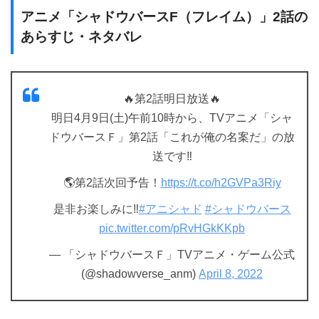
アニメ「シャドウバースF（フレイム）」2話の
あらすじ・ネタバレ
🔥第2話明日放送🔥
明日4月9日(土)午前10時から、TVアニメ「シャ
ドウバースＦ」第2話「これが俺の名案だ」の放
送です‼️
🌎第2話次回予告！
https://t.co/h2GVPa3Riy
是非お楽しみに‼️
#アニシャド
#シャドウバース
pic.twitter.com/pRvHGkKKpb
— 「シャドウバースＦ」TVアニメ・ゲーム公式
(@shadowverse_anm)
April 8, 2022