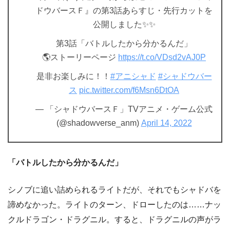
ドウバースＦ』の第3話あらすじ・先行カットを
公開しました✨✨
第3話「バトルしたから分かるんだ」
🌎ストーリーページ
https://t.co/VDsd2vAJ0P
是非お楽しみに！！
#アニシャド
#シャドウバー
ス
pic.twitter.com/f6Msn6DtOA
— 「シャドウバースＦ」TVアニメ・ゲーム公式
(@shadowverse_anm)
April 14, 2022
「バトルしたから分かるんだ」
シノブに追い詰められるライトだが、それでもシャドバを
諦めなかった。ライトのターン、ドローしたのは……ナッ
クルドラゴン・ドラグニル。すると、ドラグニルの声がラ