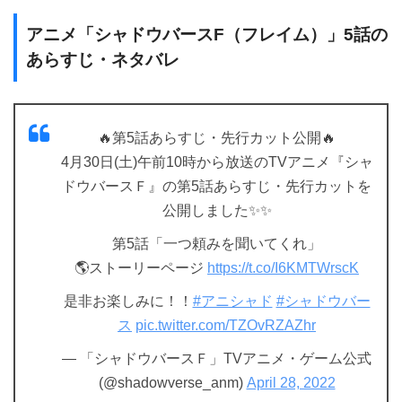
アニメ「シャドウバースF（フレイム）」5話の
あらすじ・ネタバレ
🔥第5話あらすじ・先行カット公開🔥
4月30日(土)午前10時から放送のTVアニメ『シャ
ドウバースＦ』の第5話あらすじ・先行カットを
公開しました✨✨
第5話「一つ頼みを聞いてくれ」
🌎ストーリーページ
https://t.co/I6KMTWrscK
是非お楽しみに！！
#アニシャド
#シャドウバー
ス
pic.twitter.com/TZOvRZAZhr
— 「シャドウバースＦ」TVアニメ・ゲーム公式
(@shadowverse_anm)
April 28, 2022