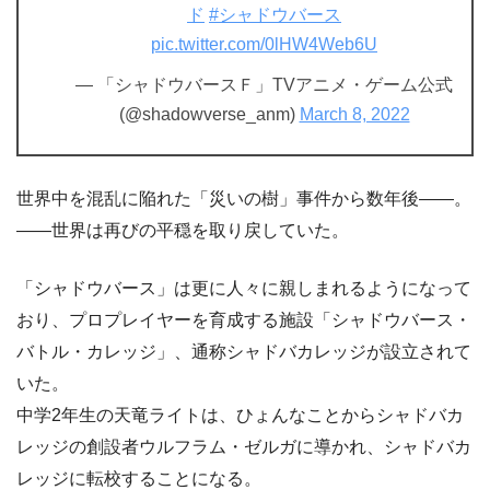
ド
#シャドウバース
pic.twitter.com/0lHW4Web6U
— 「シャドウバースＦ」TVアニメ・ゲーム公式
(@shadowverse_anm)
March 8, 2022
世界中を混乱に陥れた「災いの樹」事件から数年後――。
――世界は再びの平穏を取り戻していた。
「シャドウバース」は更に人々に親しまれるようになって
おり、プロプレイヤーを育成する施設「シャドウバース・
バトル・カレッジ」、通称シャドバカレッジが設立されて
いた。
中学2年生の天竜ライトは、ひょんなことからシャドバカ
レッジの創設者ウルフラム・ゼルガに導かれ、シャドバカ
レッジに転校することになる。