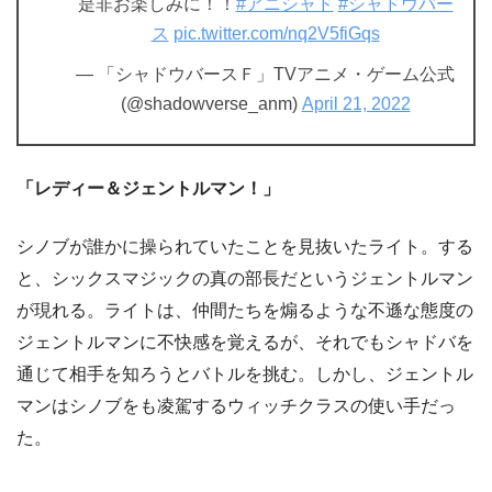
是非お楽しみに！！
#アニシャド
#シャドウバー
ス
pic.twitter.com/nq2V5fiGqs
— 「シャドウバースＦ」TVアニメ・ゲーム公式
(@shadowverse_anm)
April 21, 2022
「レディー＆ジェントルマン！」
シノブが誰かに操られていたことを見抜いたライト。する
と、シックスマジックの真の部長だというジェントルマン
が現れる。ライトは、仲間たちを煽るような不遜な態度の
ジェントルマンに不快感を覚えるが、それでもシャドバを
通じて相手を知ろうとバトルを挑む。しかし、ジェントル
マンはシノブをも凌駕するウィッチクラスの使い手だっ
た。