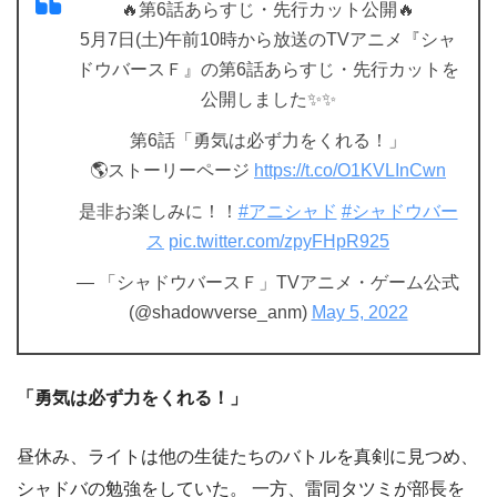
🔥第6話あらすじ・先行カット公開🔥
5月7日(土)午前10時から放送のTVアニメ『シャ
ドウバースＦ』の第6話あらすじ・先行カットを
公開しました✨✨
第6話「勇気は必ず力をくれる！」
🌎ストーリーページ
https://t.co/O1KVLInCwn
是非お楽しみに！！
#アニシャド
#シャドウバー
ス
pic.twitter.com/zpyFHpR925
— 「シャドウバースＦ」TVアニメ・ゲーム公式
(@shadowverse_anm)
May 5, 2022
「勇気は必ず力をくれる！」
昼休み、ライトは他の生徒たちのバトルを真剣に見つめ、
シャドバの勉強をしていた。 一方、雷同タツミが部長を