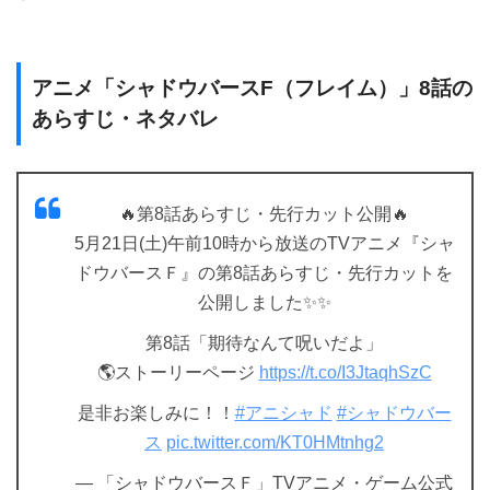
アニメ「シャドウバースF（フレイム）」8話の
あらすじ・ネタバレ
🔥第8話あらすじ・先行カット公開🔥
5月21日(土)午前10時から放送のTVアニメ『シャ
ドウバースＦ』の第8話あらすじ・先行カットを
公開しました✨✨
第8話「期待なんて呪いだよ」
🌎ストーリーページ
https://t.co/I3JtaqhSzC
是非お楽しみに！！
#アニシャド
#シャドウバー
ス
pic.twitter.com/KT0HMtnhg2
— 「シャドウバースＦ」TVアニメ・ゲーム公式