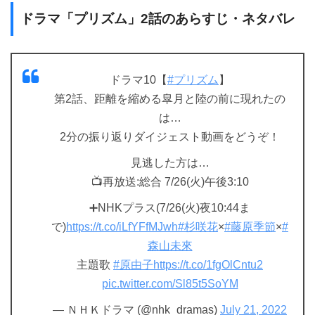
ドラマ「プリズム」2話のあらすじ・ネタバレ
ドラマ10【
#プリズム
】
第2話、距離を縮める皐月と陸の前に現れたの
は…
2分の振り返りダイジェスト動画をどうぞ！
見逃した方は…
📺再放送:総合 7/26(火)午後3:10
➕NHKプラス(7/26(火)夜10:44ま
で)
https://t.co/iLfYFfMJwh
#杉咲花
×
#藤原季節
×
#
森山未來
主題歌
#原由子
https://t.co/1fgOlCntu2
pic.twitter.com/Sl85t5SoYM
— ＮＨＫドラマ (@nhk_dramas)
July 21, 2022