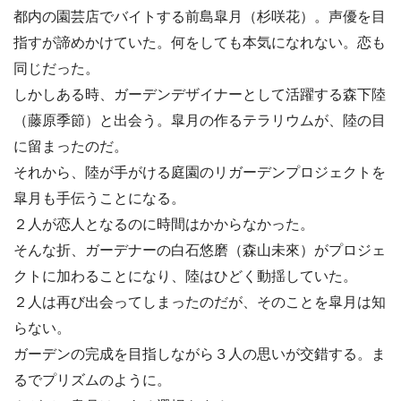
都内の園芸店でバイトする前島皐月（杉咲花）。声優を目
指すが諦めかけていた。何をしても本気になれない。恋も
同じだった。
しかしある時、ガーデンデザイナーとして活躍する森下陸
（藤原季節）と出会う。皐月の作るテラリウムが、陸の目
に留まったのだ。
それから、陸が手がける庭園のリガーデンプロジェクトを
皐月も手伝うことになる。
２人が恋人となるのに時間はかからなかった。
そんな折、ガーデナーの白石悠磨（森山未來）がプロジェ
クトに加わることになり、陸はひどく動揺していた。
２人は再び出会ってしまったのだが、そのことを皐月は知
らない。
ガーデンの完成を目指しながら３人の思いが交錯する。ま
るでプリズムのように。