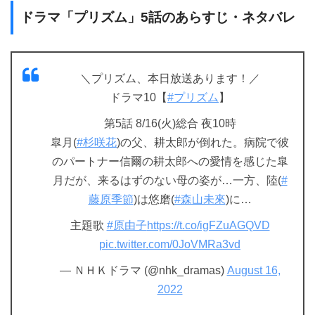
ドラマ「プリズム」5話のあらすじ・ネタバレ
＼プリズム、本日放送あります！／
ドラマ10【
#プリズム
】
第5話 8/16(火)総合 夜10時
皐月(
#杉咲花
)の父、耕太郎が倒れた。病院で彼
のパートナー信爾の耕太郎への愛情を感じた皐
月だが、来るはずのない母の姿が…一方、陸(
#
藤原季節
)は悠磨(
#森山未來
)に…
主題歌
#原由子
https://t.co/igFZuAGQVD
pic.twitter.com/0JoVMRa3vd
— ＮＨＫドラマ (@nhk_dramas)
August 16,
2022