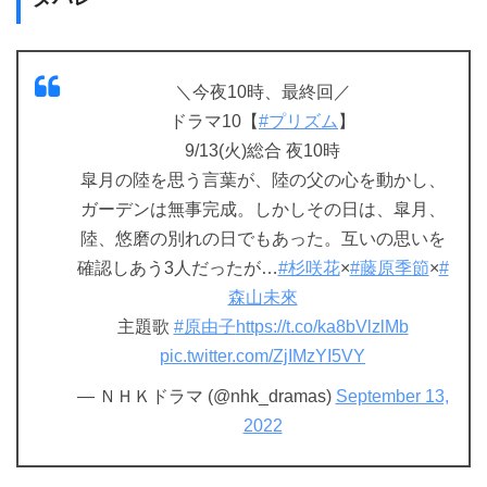
＼今夜10時、最終回／
ドラマ10【
#プリズム
】
9/13(火)総合 夜10時
皐月の陸を思う言葉が、陸の父の心を動かし、
ガーデンは無事完成。しかしその日は、皐月、
陸、悠磨の別れの日でもあった。互いの思いを
確認しあう3人だったが…
#杉咲花
×
#藤原季節
×
#
森山未來
主題歌
#原由子
https://t.co/ka8bVlzlMb
pic.twitter.com/ZjIMzYI5VY
— ＮＨＫドラマ (@nhk_dramas)
September 13,
2022