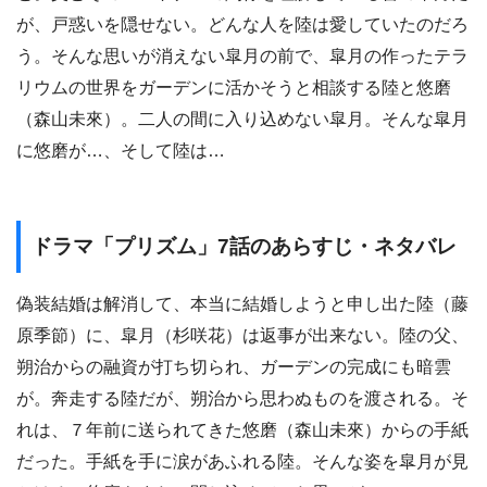
が、戸惑いを隠せない。どんな人を陸は愛していたのだろ
う。そんな思いが消えない皐月の前で、皐月の作ったテラ
リウムの世界をガーデンに活かそうと相談する陸と悠磨
（森山未來）。二人の間に入り込めない皐月。そんな皐月
に悠磨が…、そして陸は…
ドラマ「プリズム」7話のあらすじ・ネタバレ
偽装結婚は解消して、本当に結婚しようと申し出た陸（藤
原季節）に、皐月（杉咲花）は返事が出来ない。陸の父、
朔治からの融資が打ち切られ、ガーデンの完成にも暗雲
が。奔走する陸だが、朔治から思わぬものを渡される。そ
れは、７年前に送られてきた悠磨（森山未來）からの手紙
だった。手紙を手に涙があふれる陸。そんな姿を皐月が見