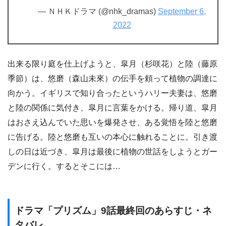
— ＮＨＫドラマ (@nhk_dramas)
September 6,
2022
出来る限り庭を仕上げようと、皐月（杉咲花）と陸（藤原
季節）は、悠磨（森山未來）の伝手を頼って植物の調達に
向かう。イギリスで知り合ったというハリー夫妻は、悠磨
と陸の関係に気付き、皐月に言葉をかける。帰り道、皐月
はおさえ込んでいた思いを爆発させ、ある覚悟を陸と悠磨
に告げる。陸と悠磨も互いの本心に触れることに。引き渡
しの日は近づき、皐月は最後に植物の世話をしようとガー
デンに行く。するとそこには…
ドラマ「プリズム」9話最終回のあらすじ・ネ
タバレ