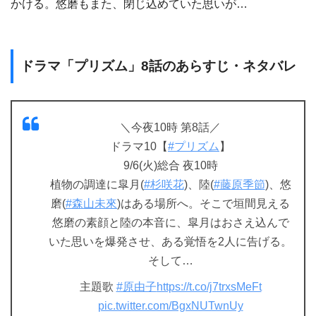
かける。悠磨もまた、閉じ込めていた思いが…
ドラマ「プリズム」8話のあらすじ・ネタバレ
＼今夜10時 第8話／
ドラマ10【
#プリズム
】
9/6(火)総合 夜10時
植物の調達に皐月(
#杉咲花
)、陸(
#藤原季節
)、悠
磨(
#森山未來
)はある場所へ。そこで垣間見える
悠磨の素顔と陸の本音に、皐月はおさえ込んで
いた思いを爆発させ、ある覚悟を2人に告げる。
そして…
主題歌
#原由子
https://t.co/j7trxsMeFt
pic.twitter.com/BgxNUTwnUy