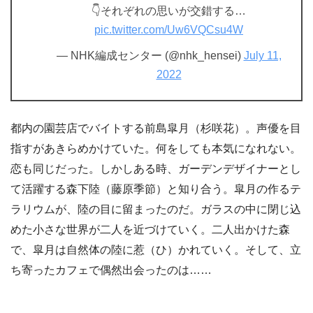
👇それぞれの思いが交錯する…
pic.twitter.com/Uw6VQCsu4W
— NHK編成センター (@nhk_hensei)
July 11,
2022
都内の園芸店でバイトする前島皐月（杉咲花）。声優を目
指すがあきらめかけていた。何をしても本気になれない。
恋も同じだった。しかしある時、ガーデンデザイナーとし
て活躍する森下陸（藤原季節）と知り合う。皐月の作るテ
ラリウムが、陸の目に留まったのだ。ガラスの中に閉じ込
めた小さな世界が二人を近づけていく。二人出かけた森
で、皐月は自然体の陸に惹（ひ）かれていく。そして、立
ち寄ったカフェで偶然出会ったのは……