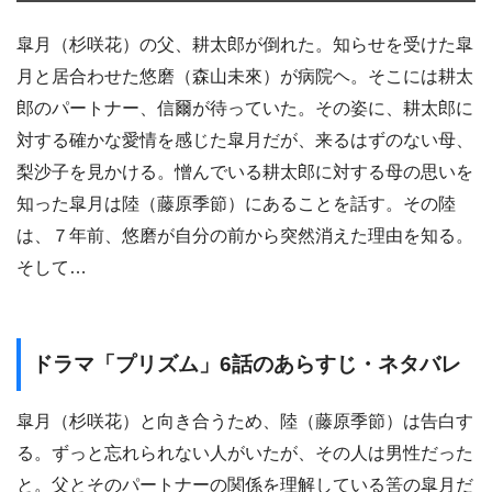
皐月（杉咲花）の父、耕太郎が倒れた。知らせを受けた皐
月と居合わせた悠磨（森山未來）が病院ヘ。そこには耕太
郎のパートナー、信爾が待っていた。その姿に、耕太郎に
対する確かな愛情を感じた皐月だが、来るはずのない母、
梨沙子を見かける。憎んでいる耕太郎に対する母の思いを
知った皐月は陸（藤原季節）にあることを話す。その陸
は、７年前、悠磨が自分の前から突然消えた理由を知る。
そして…
ドラマ「プリズム」6話のあらすじ・ネタバレ
皐月（杉咲花）と向き合うため、陸（藤原季節）は告白す
る。ずっと忘れられない人がいたが、その人は男性だった
と。父とそのパートナーの関係を理解している筈の皐月だ