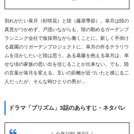
別れがたい皐月（杉咲花）と陸（藤原季節）。皐月は陸の
真意がつかめず、戸惑いながらも、陸の勤めるガーデンプ
ランニング会社で仮採用ながら働くことに。新しく手掛け
る庭園のリガーデンプロジェクトに、皐月の作るテラリウ
ムを活かしたいと陸は思う。ある葛藤を抱える皐月は、幸
せな頃の家族の思い出を信じることが出来ない。でも、陸
の言葉が皐月を変える。互いの距離が近づいたと感じる二
人だったが、そんな時ひとりの男が…
ドラマ「プリズム」3話のあらすじ・ネタバレ
＼今夜10時 第3話／