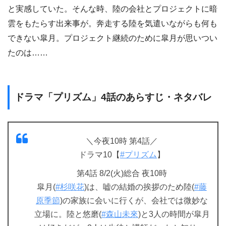
と実感していた。そんな時、陸の会社とプロジェクトに暗
雲をもたらす出来事が。奔走する陸を気遣いながらも何も
できない皐月。プロジェクト継続のために皐月が思いつい
たのは……
ドラマ「プリズム」4話のあらすじ・ネタバレ
＼今夜10時 第4話／
ドラマ10【
#プリズム
】
第4話 8/2(火)総合 夜10時
皐月(
#杉咲花
)は、嘘の結婚の挨拶のため陸(
#藤
原季節
)の家族に会いに行くが、会社では微妙な
立場に。陸と悠磨(
#森山未來
)と3人の時間が皐月