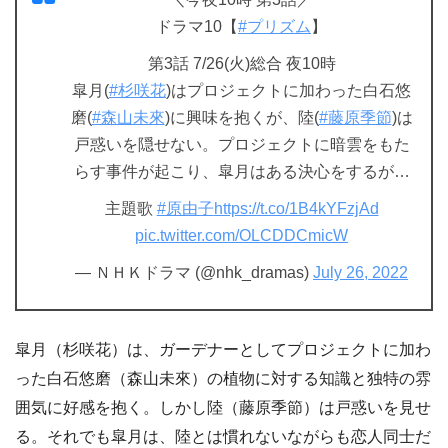
ドラマ10【
#プリズム
】
第3話 7/26(火)総合 夜10時
皐月(
#杉咲花
)はプロジェクトに加わった白石悠
磨(
#森山未來
)に興味を抱くが、陸(
#藤原季節
)は
戸惑いを隠せない。プロジェクトに暗雲をもた
らす事件が起こり、皐月はある決心をするが…
主題歌
#原由子
https://t.co/1B4kYFzjAd
pic.twitter.com/OLCDDCmicW
— ＮＨＫドラマ (@nhk_dramas)
July 26, 2022
皐月（杉咲花）は、ガーデナーとしてプロジェクトに加わ
った白石悠磨（森山未來）の植物に対する知識と独特の雰
囲気に好感を抱く。しかし陸（藤原季節）は戸惑いを見せ
る。それでも皐月は、陸とは慣れないながらも恋人同士だ