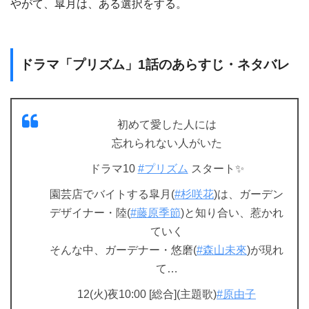
やがて、皐月は、ある選択をする。
ドラマ「プリズム」1話のあらすじ・ネタバレ
初めて愛した人には
忘れられない人がいた
ドラマ10
#プリズム
スタート✨
園芸店でバイトする皐月(
#杉咲花
)は、ガーデン
デザイナー・陸(
#藤原季節
)と知り合い、惹かれ
ていく
そんな中、ガーデナー・悠磨(
#森山未來
)が現れ
て…
12(火)夜10:00 [総合](主題歌)
#原由子