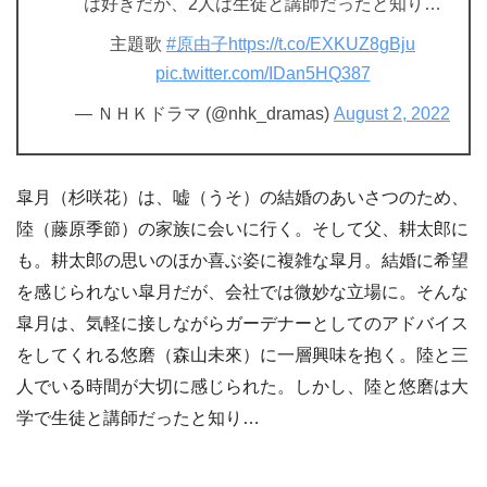
は好きだが、2人は生徒と講師だったと知り…
主題歌
#原由子
https://t.co/EXKUZ8gBju
pic.twitter.com/IDan5HQ387
— ＮＨＫドラマ (@nhk_dramas)
August 2, 2022
皐月（杉咲花）は、嘘（うそ）の結婚のあいさつのため、
陸（藤原季節）の家族に会いに行く。そして父、耕太郎に
も。耕太郎の思いのほか喜ぶ姿に複雑な皐月。結婚に希望
を感じられない皐月だが、会社では微妙な立場に。そんな
皐月は、気軽に接しながらガーデナーとしてのアドバイス
をしてくれる悠磨（森山未來）に一層興味を抱く。陸と三
人でいる時間が大切に感じられた。しかし、陸と悠磨は大
学で生徒と講師だったと知り…