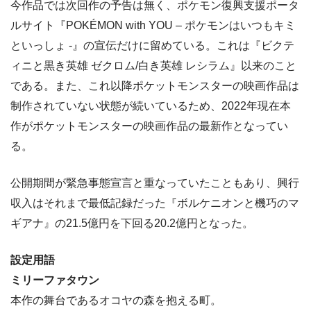
今作品では次回作の予告は無く、ポケモン復興支援ポータ
ルサイト『POKÉMON with YOU – ポケモンはいつもキミ
といっしょ -』の宣伝だけに留めている。これは『ビクテ
ィニと黒き英雄 ゼクロム/白き英雄 レシラム』以来のこと
である。また、これ以降ポケットモンスターの映画作品は
制作されていない状態が続いているため、2022年現在本
作がポケットモンスターの映画作品の最新作となってい
る。
公開期間が緊急事態宣言と重なっていたこともあり、興行
収入はそれまで最低記録だった『ボルケニオンと機巧のマ
ギアナ』の21.5億円を下回る20.2億円となった。
設定用語
ミリーファタウン
本作の舞台であるオコヤの森を抱える町。