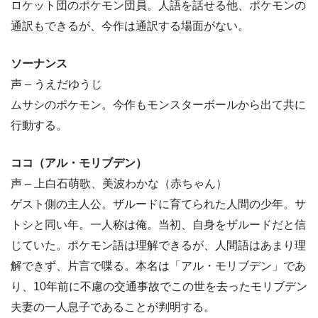
ロケット団のポケモン団員。人語を話せる他、ポケモンの
通訳もできるが、今作は通訳する場面がない。
ソーナンス
声 – うえだゆうじ
ムサシのポケモン。今作もモンスターボールから出て共に
行動する。
ココ（アル・モリブデン）
声 – 上白石萌歌、美波わかな（赤ちゃん）
ゲスト側の主人公。ザルードに育てられた人間の少年。サ
トシと同い年。一人称は俺。当初、自身をザルードだと信
じていた。ポケモン語は理解できるが、人間語はあまり理
解できず、片言で喋る。本名は「アル・モリブデン」であ
り、10年前に不慮の交通事故でこの世を去ったモリブデン
夫妻の一人息子であることが判明する。