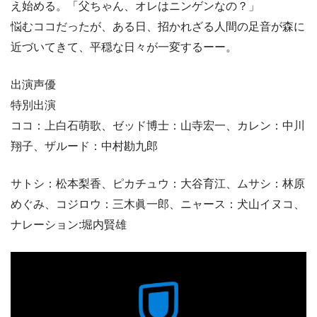
え始める。「父ちゃん、オレはニンゲンなの？」
悩むココだったが、ある日、招かれざる人間の足音が森に
近づいてきて、平穏な日々が一変するーー。
出演声優
特別出演
ココ：上白石萌歌、ゼッド博士：山寺宏一、カレン：中川
翔子、ザルード：中村勘九郎
サトシ：松本梨香、ピカチュウ：大谷育江、ムサシ：林原
めぐみ、コジロウ：三木眞一郎、ニャース：犬山イヌコ、
ナレーション:堀内賢雄