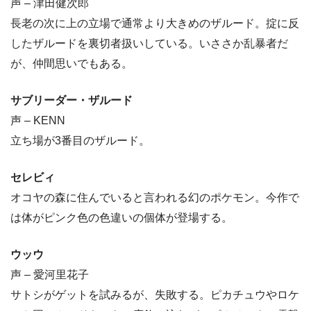
声 – 津田健次郎
長老の次に上の立場で通常より大きめのザルード。掟に反
したザルードを裏切者扱いしている。いささか乱暴者だ
が、仲間思いでもある。
サブリーダー・ザルード
声 – KENN
立ち場が3番目のザルード。
セレビィ
オコヤの森に住んでいると言われる幻のポケモン。今作で
は体がピンク色の色違いの個体が登場する。
ウッウ
声 – 愛河里花子
サトシがゲットを試みるが、失敗する。ピカチュウやロケ