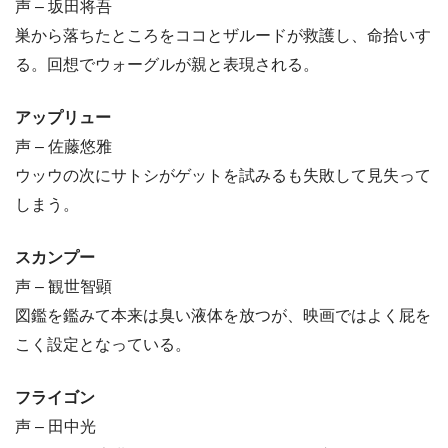
声 – 坂田将吾
巣から落ちたところをココとザルードが救護し、命拾いす
る。回想でウォーグルが親と表現される。
アップリュー
声 – 佐藤悠雅
ウッウの次にサトシがゲットを試みるも失敗して見失って
しまう。
スカンプー
声 – 観世智顕
図鑑を鑑みて本来は臭い液体を放つが、映画ではよく屁を
こく設定となっている。
フライゴン
声 – 田中光