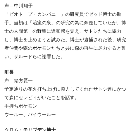
声 – 中川翔子
「ビオトープ・カンパニー」の研究員でゼッド博士の助
手。当初は「治癒の泉」の研究の為に奔走していたが、博
士の人間第一の野望に違和感を覚え、サトシたちに協力
し、博士を止めようと試みた。博士が逮捕された後、研究
者仲間や森のポケモンたちと共に森の再生に尽力すると誓
い、ザルードらに謝罪した。
町長
声 – 緒方賢一
予定通りの花火打ち上げに協力してくれたサトシ達にかつ
て森にセレビィがいたことを話す。
手持ちポケモン
ウールー、バイウールー
クロム・モリブデン博士