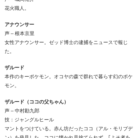
花火職人。
アナウンサー
声 – 根本京里
女性アナウンサー。ゼッド博士の逮捕をニュースで報じ
た。
ザルード
本作のキーポケモン。オコヤの森で群れで暮らす幻のポケ
モン。
ザルード（ココの父ちゃん）
声 – 中村勘九郎
技：ジャングルヒール
マントをつけている。赤ん坊だったココ（アル・モリブデ
ン）を発見した。ココに懐かれ見捨てられず、｢よそ者を