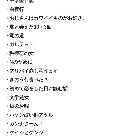
・中学聖日記
・白夜行
・おじさんはカワイイものがお好き。
・君と会えた10＋3回
・竜の道
・カルテット
・科捜研の女
・Nのために
・アリバイ崩し承ります
・きのう何食べた？
・初めて恋をした日に読む話
・文学処女
・凪のお暇
・ハケン占い師アタル
・カンナさーん！
・ケイジとケンジ