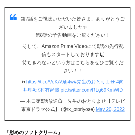
第7話をご視聴いただいた皆さま、ありがとうご
ざいました✨
第8話の予告動画をご覧ください！
そして、Amazon Prime Videoにて8話の先行配
信もスタートしております🙌
待ちきれないという方はこちらをぜひご覧くだ
さい！！
⏩
https://t.co/VoKA9jlj4w
#先生のおとりよせ
#向
井理
#北村有起哉
pic.twitter.com/RLg69KmWlD
— 本日第8話放送📺 先生のおとりよせ【テレビ
東京ドラマ公式】 (@tx_otoriyose)
May 20, 2022
「慰めのソフトクリーム」