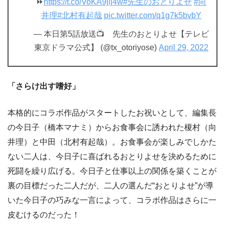
⏩
https://t.co/VoKA9jlj4w
#先生のおとりよせ
#向
井理
#北村有起哉
pic.twitter.com/q1g7k5bvbY
— 本日第5話放送📺 先生のおとりよせ【テレビ
東京ドラマ公式】 (@tx_otoriyose)
April 29, 2022
「さらけ出す嗜好」
本格的にコラボ作品がスタートしたお祝いとして、編集長
の今日子（橋本マナミ）からお食事会に誘われた榎村（向
井理）と中田（北村有起哉）。お食事会が楽しみでしかた
ない二人は、今日子に喜ばれるおとりよせを決めるために
死闘を繰り広げる。今日子と仕事以上の関係を築くことが
裏の目標だった二人だが、二人の選んだ“おとりよせ”が導
いた今日子の巧みな一言によって、コラボ作品はさらに一
皮むけるのだった！