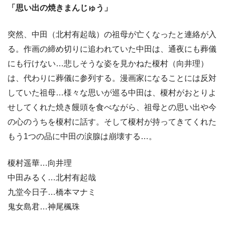
「思い出の焼きまんじゅう」
突然、中田（北村有起哉）の祖母が亡くなったと連絡が入
る。作画の締め切りに追われていた中田は、通夜にも葬儀
にも行けない…悲しそうな姿を見かねた榎村（向井理）
は、代わりに葬儀に参列する。漫画家になることには反対
していた祖母…様々な思いが巡る中田は、榎村がおとりよ
せしてくれた焼き饅頭を食べながら、祖母との思い出や今
の心のうちを榎村に話す。そして榎村が持ってきてくれた
もう1つの品に中田の涙腺は崩壊する…。
榎村遥華…向井理
中田みるく…北村有起哉
九堂今日子…橋本マナミ
鬼女島君…神尾楓珠