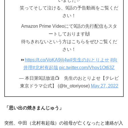
いました✨
笑ってそして泣ける、9話の予告動画をご覧くだ
さい！
Amazon Prime Videoにて9話の先行配信もスタ
ートしております🙌
待ちきれないという方はこちらをぜひご覧くだ
さい！
⏩
https://t.co/VoKA9jlj4w
#先生のおとりよせ
#向
井理
#北村有起哉
pic.twitter.com/Vhov1Ot63Z
— 本日第9話放送📺 先生のおとりよせ【テレビ
東京ドラマ公式】 (@tx_otoriyose)
May 27, 2022
「思い出の焼きまんじゅう」
突然、中田（北村有起哉）の祖母が亡くなったと連絡が入