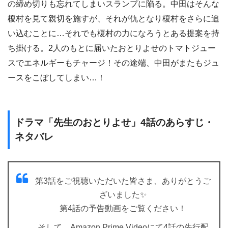
の締め切りも忘れてしまいスランプに陥る。中田はそんな
榎村を見て親切を施すが、それが仇となり榎村をさらに追
い込むことに…それでも榎村の力になろうとある提案を持
ち掛ける。2人のもとに届いたおとりよせのトマトジュー
スでエネルギーもチャージ！その途端、中田がまたもジュ
ースをこぼしてしまい…！
ドラマ「先生のおとりよせ」4話のあらすじ・
ネタバレ
第3話をご視聴いただいた皆さま、ありがとうご
ざいました✨
第4話の予告動画をご覧ください！
そして、Amazon Prime Videoにて4話の先行配