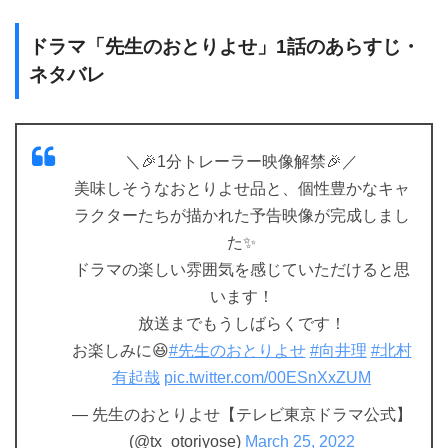
ドラマ「先生のおとりよせ」1話のあらすじ・
ネタバレ
＼🎉1分トレーラー映像解禁🎉／
美味しそうなおとりよせ品と、個性豊かなキャ
ラクターたちが描かれた予告映像が完成しまし
た✨
ドラマの楽しい雰囲気を感じていただけると思
います！
放送までもうしばらくです！
お楽しみに😆
#先生のおとりよせ
#向井理
#北村
有起哉
pic.twitter.com/00ESnXxZUM
— 先生のおとりよせ【テレビ東京ドラマ公式】
(@tx_otoriyose)
March 25, 2022