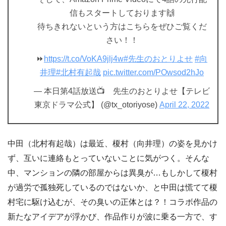
信もスタートしております🙌
待ちきれないという方はこちらをぜひご覧くだ
さい！！
⏩
https://t.co/VoKA9jlj4w
#先生のおとりよせ
#向
井理
#北村有起哉
pic.twitter.com/POwsod2hJo
— 本日第4話放送📺 先生のおとりよせ【テレビ
東京ドラマ公式】 (@tx_otoriyose)
April 22, 2022
中田（北村有起哉）は最近、榎村（向井理）の姿を見かけ
ず、互いに連絡もとっていないことに気がつく。そんな
中、マンションの隣の部屋からは異臭が…もしかして榎村
が過労で孤独死しているのではないか、と中田は慌てて榎
村宅に駆け込むが、その臭いの正体とは？！コラボ作品の
新たなアイデアが浮かび、作品作りが波に乗る一方で、す