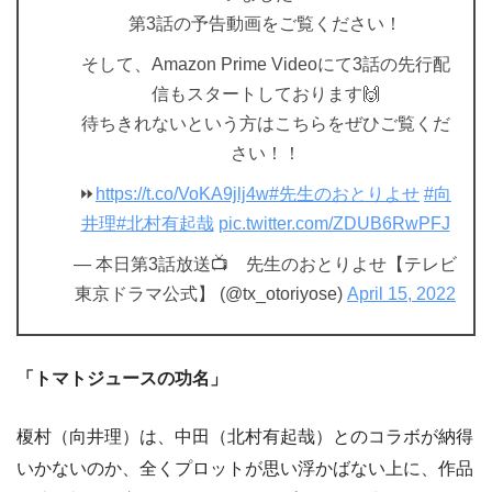
第3話の予告動画をご覧ください！
そして、Amazon Prime Videoにて3話の先行配
信もスタートしております🙌
待ちきれないという方はこちらをぜひご覧くだ
さい！！
⏩
https://t.co/VoKA9jlj4w
#先生のおとりよせ
#向
井理
#北村有起哉
pic.twitter.com/ZDUB6RwPFJ
— 本日第3話放送📺 先生のおとりよせ【テレビ
東京ドラマ公式】 (@tx_otoriyose)
April 15, 2022
「トマトジュースの功名」
榎村（向井理）は、中田（北村有起哉）とのコラボが納得
いかないのか、全くプロットが思い浮かばない上に、作品