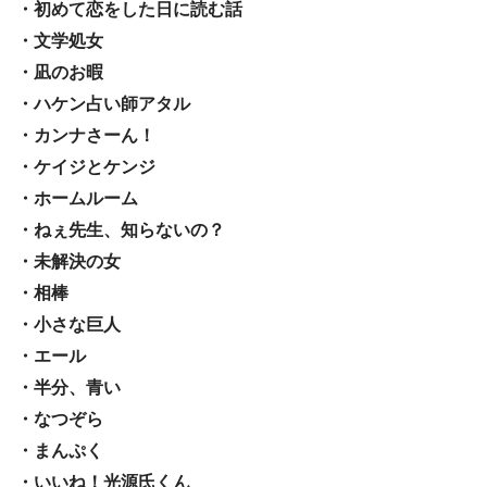
・初めて恋をした日に読む話
・文学処女
・凪のお暇
・ハケン占い師アタル
・カンナさーん！
・ケイジとケンジ
・ホームルーム
・ねぇ先生、知らないの？
・未解決の女
・相棒
・小さな巨人
・エール
・半分、青い
・なつぞら
・まんぷく
・いいね！光源氏くん