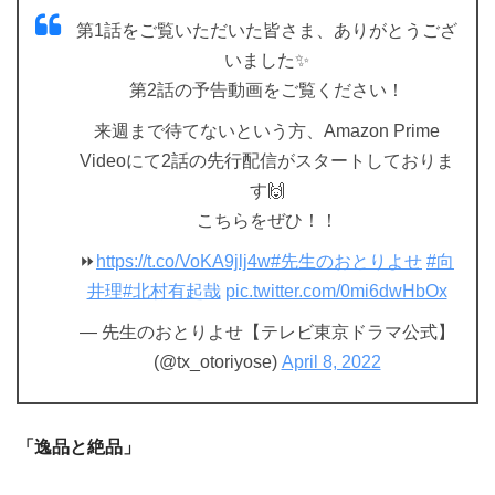
第1話をご覧いただいた皆さま、ありがとうござ
いました✨
第2話の予告動画をご覧ください！
来週まで待てないという方、Amazon Prime
Videoにて2話の先行配信がスタートしておりま
す🙌
こちらをぜひ！！
⏩
https://t.co/VoKA9jlj4w
#先生のおとりよせ
#向
井理
#北村有起哉
pic.twitter.com/0mi6dwHbOx
— 先生のおとりよせ【テレビ東京ドラマ公式】
(@tx_otoriyose)
April 8, 2022
「逸品と絶品」