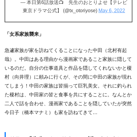
— 本日第6話放送📺 先生のおとりよせ【テレビ
東京ドラマ公式】 (@tx_otoriyose)
May 6, 2022
「女系家族襲来」
急遽家族が家を訪ねてくることになった中田（北村有起
哉）。中田はある理由から漫画家であること家族に隠して
いるのだ。自分の仕事道具と作品を隠してくれないかと榎
村（向井理）に頼みに行くが、その間に中田の家族が現れ
てしまう！中田の家族は皆揃って巨乳美女。それに釣られ
た榎村は、中田家の皆と食事を共にすることに。なんとか
二人で話を合わせ、漫画家であることを隠していたが突然
今日子（橋本マナミ）も家を訪ねてきて…