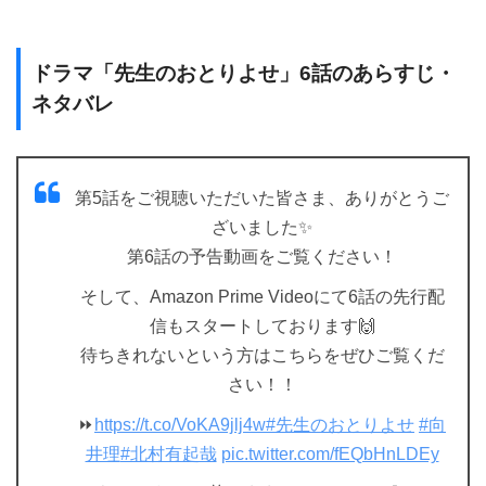
ドラマ「先生のおとりよせ」6話のあらすじ・
ネタバレ
第5話をご視聴いただいた皆さま、ありがとうご
ざいました✨
第6話の予告動画をご覧ください！
そして、Amazon Prime Videoにて6話の先行配
信もスタートしております🙌
待ちきれないという方はこちらをぜひご覧くだ
さい！！
⏩
https://t.co/VoKA9jlj4w
#先生のおとりよせ
#向
井理
#北村有起哉
pic.twitter.com/fEQbHnLDEy