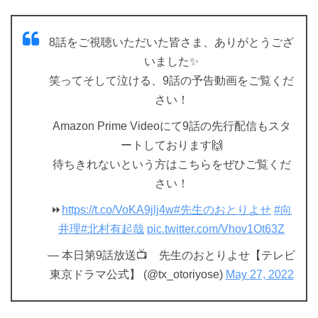
8話をご視聴いただいた皆さま、ありがとうござ
いました✨
笑ってそして泣ける、9話の予告動画をご覧くだ
さい！
Amazon Prime Videoにて9話の先行配信もスタ
ートしております🙌
待ちきれないという方はこちらをぜひご覧くだ
さい！
⏩
https://t.co/VoKA9jlj4w
#先生のおとりよせ
#向
井理
#北村有起哉
pic.twitter.com/Vhov1Ot63Z
— 本日第9話放送📺 先生のおとりよせ【テレビ
東京ドラマ公式】 (@tx_otoriyose)
May 27, 2022