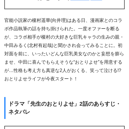
官能小説家の榎村遥華(向井理)はある日、漫画家とのコラ
ボ作品執筆の話を持ち掛けられた。一度オファーを断る
が、コラボ相手が榎村の大好きな巨乳キャラの生みの親・
中田みるく(北村有起哉)と聞かされ会ってみることに。初
対面を前に、いったいどんな巨乳美女なのかと妄想を膨ら
ませ、中田に喜んでもらえそうな“おとりよせ”を用意する
が…性格も考え方も真逆な2人がおくる、笑って泣ける!?
おとりよせライフが今夜スタート！
ドラマ「先生のおとりよせ」2話のあらすじ・
ネタバレ