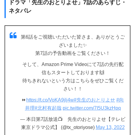
ドラマ「先生のおとりよせ」7話のあらすじ・
ネタバレ
第6話をご視聴いただいた皆さま、ありがとうご
ざいました✨
第7話の予告動画をご覧ください！
そして、Amazon Prime Videoにて7話の先行配
信もスタートしております🙌
待ちきれないという方はこちらをぜひご覧くだ
さい！！
⏩
https://t.co/VoKA9jlj4w
#先生のおとりよせ
#向
井理
#北村有起哉
pic.twitter.com/7I5U3kzHpq
— 本日第7話放送📺 先生のおとりよせ【テレビ
東京ドラマ公式】 (@tx_otoriyose)
May 13, 2022