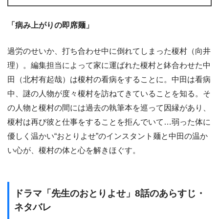
「病み上がりの即席麺」
過労のせいか、打ち合わせ中に倒れてしまった榎村（向井
理）。編集担当によって家に運ばれた榎村と鉢合わせた中
田（北村有起哉）は榎村の看病をすることに。中田は看病
中、謎の人物が度々榎村を訪ねてきていることを知る。そ
の人物と榎村の間には過去の執筆本を巡って因縁があり、
榎村は再び彼と仕事をすることを拒んでいて…弱った体に
優しく温かい“おとりよせ”のインスタント麺と中田の温か
い心が、榎村の体と心を解きほぐす。
ドラマ「先生のおとりよせ」8話のあらすじ・
ネタバレ