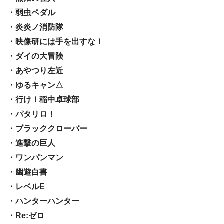
・弱虫ペダル
・炎炎ノ消防隊
・映像研には手を出すな！
・ダイの大冒険
・あやつり左近
・ゆるキャン△
・行け！稲中卓球部
・パタリロ！
・ブラッククローバー
・進撃の巨人
・ワンパンマン
・幽遊白書
・レベルE
・ハンターハンター
・Re:ゼロ