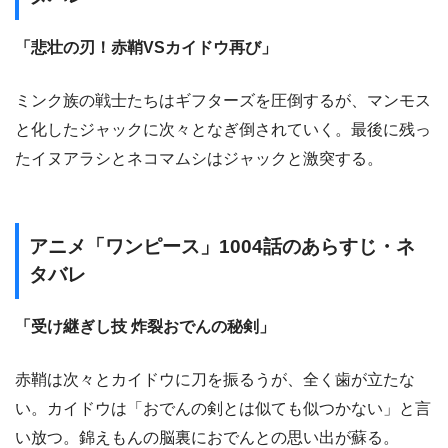
「悲壮の刃！赤鞘VSカイドウ再び」
ミンク族の戦士たちはギフターズを圧倒するが、マンモス
と化したジャックに次々となぎ倒されていく。最後に残っ
たイヌアラシとネコマムシはジャックと激突する。
アニメ「ワンピース」1004話のあらすじ・ネ
タバレ
「受け継ぎし技 炸裂おでんの秘剣」
赤鞘は次々とカイドウに刀を振るうが、全く歯が立たな
い。カイドウは「おでんの剣とは似ても似つかない」と言
い放つ。錦えもんの脳裏におでんとの思い出が蘇る。