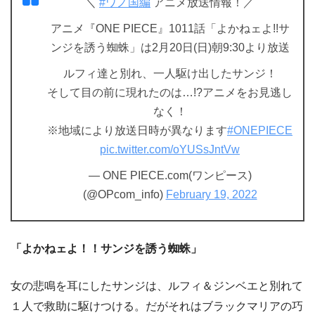
＼
#ワノ国編
アニメ放送情報！／
アニメ『ONE PIECE』1011話「よかねェよ!!サ
ンジを誘う蜘蛛」は2月20日(日)朝9:30より放送
ルフィ達と別れ、一人駆け出したサンジ！
そして目の前に現れたのは…!?アニメをお見逃し
なく！
※地域により放送日時が異なります
#ONEPIECE
pic.twitter.com/oYUSsJntVw
— ONE PIECE.com(ワンピース)
(@OPcom_info)
February 19, 2022
「よかねェよ！！サンジを誘う蜘蛛」
女の悲鳴を耳にしたサンジは、ルフィ＆ジンベエと別れて
１人で救助に駆けつける。だがそれはブラックマリアの巧