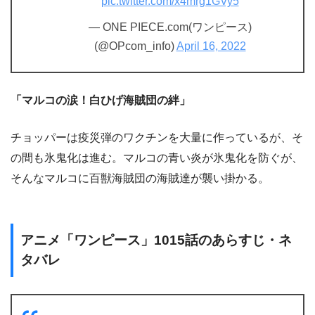
pic.twitter.com/x4mrg1GVy5
— ONE PIECE.com(ワンピース)
(@OPcom_info)
April 16, 2022
「マルコの涙！白ひげ海賊団の絆」
チョッパーは疫災弾のワクチンを大量に作っているが、そ
の間も氷鬼化は進む。マルコの青い炎が氷鬼化を防ぐが、
そんなマルコに百獣海賊団の海賊達が襲い掛かる。
アニメ「ワンピース」1015話のあらすじ・ネ
タバレ