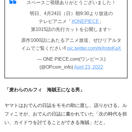
スペースご視聴ありがとうございました！
明日、4月24日（日）朝9:30より放送の
テレビアニメ「
#ONEPIECE
」
第1015話の先行カットを公開します✨
原作1000話にあたるアニメ放送、ぜひリアルタ
イムでご覧ください‼️
pic.twitter.com/rkjhntoKaX
— ONE PIECE.com(ワンピース)
(@OPcom_info)
April 23, 2022
「麦わらのルフィ 海賊王になる男」
ヤマトはおでんの日誌をモモの助に渡し、語りかける。ル
フィこそが、おでんの日誌に書かれていた「次の時代を担
い、カイドウを討てることができる海賊」だと。