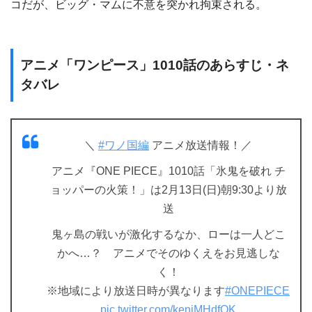
コだが、ビッグ・マムに不意を突かれ拘束される。
アニメ「ワンピース」1010話のあらすじ・ネ
タバレ
＼
#ワノ国編
アニメ放送情報！／
アニメ『ONE PIECE』1010話「氷鬼を破れ チ
ョッパーの火策！」は2月13日(日)朝9:30より放
送
鬼ヶ島の戦いが激化するなか、ローは一人どこ
かへ…？ アニメでそのゆくえをお見逃しな
く！
※地域により放送日時が異なります
#ONEPIECE
pic.twitter.com/keniMHdfQK