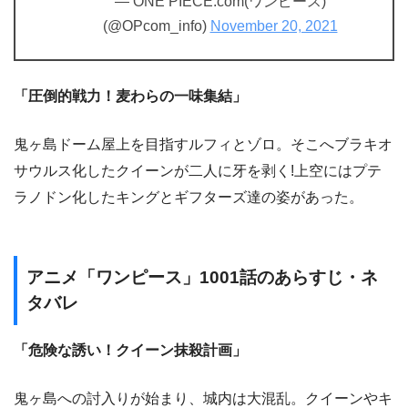
— ONE PIECE.com(ワンピース)
(@OPcom_info)
November 20, 2021
「圧倒的戦力！麦わらの一味集結」
鬼ヶ島ドーム屋上を目指すルフィとゾロ。そこへブラキオ
サウルス化したクイーンが二人に牙を剥く!上空にはプテ
ラノドン化したキングとギフターズ達の姿があった。
アニメ「ワンピース」1001話のあらすじ・ネ
タバレ
「危険な誘い！クイーン抹殺計画」
鬼ヶ島への討入りが始まり、城内は大混乱。クイーンやキ