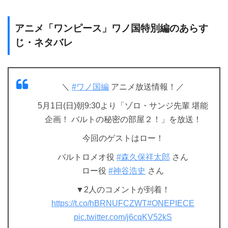
アニメ「ワンピース」ワノ国特別編のあらす
じ・ネタバレ
＼
#ワノ国編
アニメ放送情報！／
5月1日(日)朝9:30より「ゾロ・サンジ先輩 堪能
企画！ バルトの秘密の部屋２！」を放送！
今回のゲストはロー！
バルトロメオ役
#森久保祥太郎
さん
ロー役
#神谷浩史
さん
▼2人のコメントが到着！
https://t.co/hBRNUFCZWT
#ONEPIECE
pic.twitter.com/j6cqKV52kS