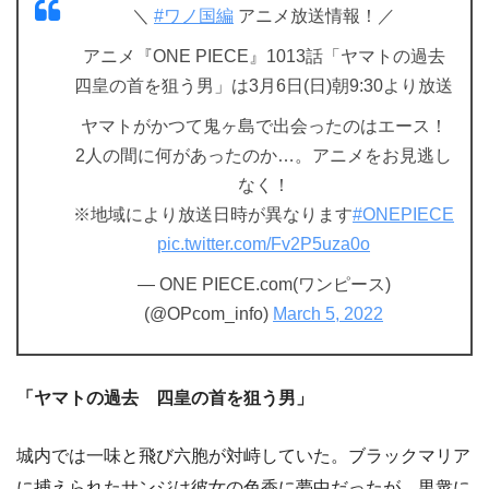
＼
#ワノ国編
アニメ放送情報！／
アニメ『ONE PIECE』1013話「ヤマトの過去
四皇の首を狙う男」は3月6日(日)朝9:30より放送
ヤマトがかつて鬼ヶ島で出会ったのはエース！
2人の間に何があったのか…。アニメをお見逃し
なく！
※地域により放送日時が異なります
#ONEPIECE
pic.twitter.com/Fv2P5uza0o
— ONE PIECE.com(ワンピース)
(@OPcom_info)
March 5, 2022
「ヤマトの過去 四皇の首を狙う男」
城内では一味と飛び六胞が対峙していた。ブラックマリア
に捕えられたサンジは彼女の色香に夢中だったが、男衆に