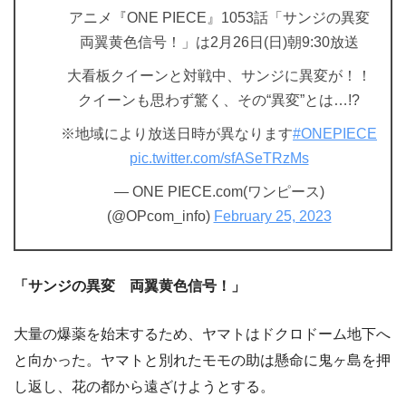
アニメ『ONE PIECE』1053話「サンジの異変
両翼黄色信号！」は2月26日(日)朝9:30放送
大看板クイーンと対戦中、サンジに異変が！！
クイーンも思わず驚く、その“異変”とは…!?
※地域により放送日時が異なります
#ONEPIECE
pic.twitter.com/sfASeTRzMs
— ONE PIECE.com(ワンピース)
(@OPcom_info)
February 25, 2023
「サンジの異変 両翼黄色信号！」
大量の爆薬を始末するため、ヤマトはドクロドーム地下へ
と向かった。ヤマトと別れたモモの助は懸命に鬼ヶ島を押
し返し、花の都から遠ざけようとする。