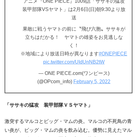
アニメ『ONE PIECE』1009話「ササキの猛攻
装甲部隊VSヤマト」は2月6日(日)朝9:30より放
送
果敢に戦うヤマトの前に〝飛び六胞〟ササキが
立ちはだかる！ ヤマトの雄姿をお見逃しな
く！
※地域により放送日時が異なります
#ONEPIECE
pic.twitter.com/UIdUnNB2tW
— ONE PIECE.com(ワンピース)
(@OPcom_info)
February 5, 2022
「ササキの猛攻 装甲部隊ＶＳヤマト」
激突するマルコとビッグ・マムの炎。マルコの不死鳥の青
い炎が、ビッグ・マムの炎を飲み込む。優勢に見えたマル