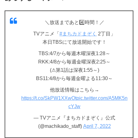
＼放送まであと4️⃣時間！／
TVアニメ「
#まちカドまぞく
2丁目」
本日TBSにて放送開始です！
TBS:4/7から毎週木曜深夜1:28～
RKK:4/8から毎週金曜深夜2:25～
(⚠︎第1話は深夜1:55～)
BS11:4/8から毎週金曜よる11:30～
他放送情報はこちら→
https://t.co/SkPW1XXwOt
pic.twitter.com/A5MK5n
cYJw
— TVアニメ『まちカドまぞく』公式
(@machikado_staff)
April 7, 2022