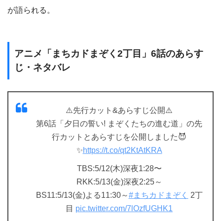
が語られる。
アニメ「まちカドまぞく2丁目」6話のあらす
じ・ネタバレ
⚠️先行カット&あらすじ公開⚠️
第6話「夕日の誓い! まぞくたちの進む道」の先
行カットとあらすじを公開しました😈
✨
https://t.co/qt2KtAtKRA
TBS:5/12(木)深夜1:28〜
RKK:5/13(金)深夜2:25～
BS11:5/13(金)よる11:30～
#まちカドまぞく
2丁
目
pic.twitter.com/7lOzfUGHK1