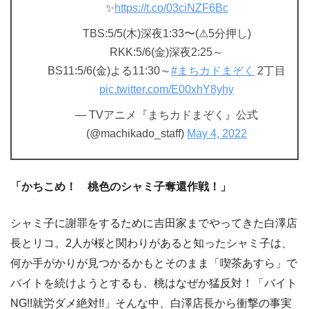
✨
https://t.co/03ciNZF6Bc
TBS:5/5(木)深夜1:33〜(⚠︎5分押し)
RKK:5/6(金)深夜2:25～
BS11:5/6(金)よる11:30～
#まちカドまぞく
2丁目
pic.twitter.com/E00xhY8yhy
— TVアニメ『まちカドまぞく』公式
(@machikado_staff)
May 4, 2022
「かちこめ！ 桃色のシャミ子奪還作戦！」
シャミ子に謝罪をするために吉田家までやってきた白澤店
長とリコ。2人が桜と関わりがあると知ったシャミ子は、
何か手がかりが見つかるかもとそのまま「喫茶あすら」で
バイトを続けようとするも、桃はなぜか猛反対！「バイト
NG!!就労ダメ絶対!!」そんな中、白澤店長から衝撃の事実