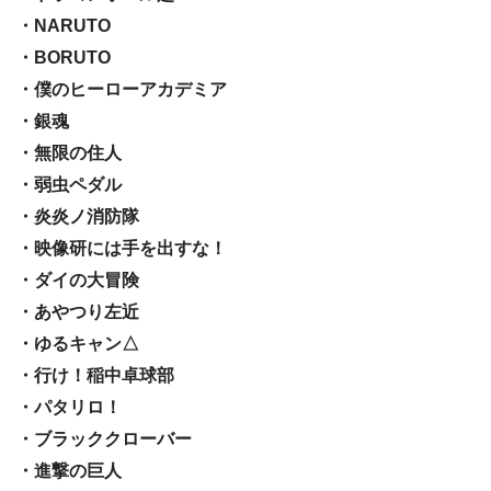
・NARUTO
・BORUTO
・僕のヒーローアカデミア
・銀魂
・無限の住人
・弱虫ペダル
・炎炎ノ消防隊
・映像研には手を出すな！
・ダイの大冒険
・あやつり左近
・ゆるキャン△
・行け！稲中卓球部
・パタリロ！
・ブラッククローバー
・進撃の巨人