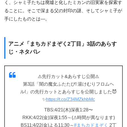
く、シャミ子たちは廃墟と化したミカンの旧実家を探索す
ることに。そこで深まる父の封印の謎、そしてシャミ子が
手にしたものとは―。
アニメ「まちカドまぞく2丁目」3話のあらす
じ・ネタバレ
⚠️先行カット&あらすじ公開⚠️
第3話「闇の魔女ふたたび! 湯けむりフロムヘ
ル!」の先行カットとあらすじを公開しました😈
✨
https://t.co/Z34MZkhbMc
TBS:4/21(木)深夜1:28〜
RKK:4/22(金)深夜1:55～(⚠︎時間が異なります)
BS11:4/22(金)よる11:30～
#まちカドまぞく
2丁