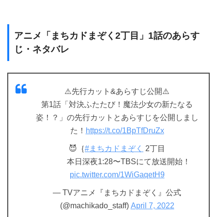
アニメ「まちカドまぞく2丁目」1話のあらす
じ・ネタバレ
⚠️先行カット&あらすじ公開⚠️
第1話「対決ふたたび！魔法少女の新たなる
姿！？」の先行カットとあらすじを公開しまし
た！
https://t.co/1BpTfDruZx
😈｛
#まちカドまぞく
2丁目
本日深夜1:28〜TBSにて放送開始！
pic.twitter.com/1WiGaqetH9
— TVアニメ『まちカドまぞく』公式
(@machikado_staff)
April 7, 2022