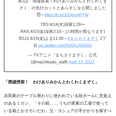
第2話「廃墟探索！わけありみかんとわくわくま
ぞく」の先行カットとあらすじを公開しました
😈✨
https://t.co/J2QqivxRYW
TBS:4/14(木)深夜1:28〜
RKK:4/15(金)深夜2:10～(⚠︎時間が異なります)
BS11:4/15(金)よる11:30～
#まちカドまぞく
2丁
目
pic.twitter.com/5GQLU0Qk0a
— TVアニメ『まちカドまぞく』公式
(@machikado_staff)
April 13, 2022
「廃墟捜索！ わけありみかんとわくわくまぞく」
吉田家のテーブル替わりに使われている段ボールに見覚え
のあるミカン。「その箱…… うちの実家の工場で使って
いる箱とおそろいだわ」父・ヨシュアの手がかりを探すべ