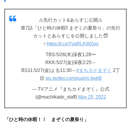
⚠️先行カット&あらすじ公開⚠️
第7話「ひと時の休暇‼︎ まぞくの夏祭り」の先行
カットとあらすじを公開しました😈
✨
https://t.co/YvgRLKWZeo
TBS:5/26(木)深夜1:28〜
RKK:5/27(金)深夜2:25～
BS11:5/27(金)よる11:30～
#まちカドまぞく
2丁
目
pic.twitter.com/quplyL4wkB
— TVアニメ『まちカドまぞく』公式
(@machikado_staff)
May 25, 2022
「ひと時の休暇！！ まぞくの夏祭り」