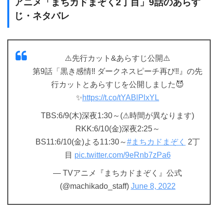
アニメ「まちカドまぞく2丁目」9話のあらす
じ・ネタバレ
⚠️先行カット&あらすじ公開⚠️
第9話「黒き感情‼︎ ダークネスピーチ再び‼︎』の先
行カットとあらすじを公開しました😈
✨
https://t.co/tYABlPlxYL
TBS:6/9(木)深夜1:30～(⚠︎時間が異なります)
RKK:6/10(金)深夜2:25～
BS11:6/10(金)よる11:30～
#まちカドまぞく
2丁
目
pic.twitter.com/9eRnb7zPa6
— TVアニメ『まちカドまぞく』公式
(@machikado_staff)
June 8, 2022