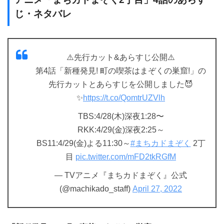
じ・ネタバレ
⚠️先行カット&あらすじ公開⚠️
第4話「新種発見! 町の喫茶はまぞくの巣窟!」の
先行カットとあらすじを公開しました😈
✨
https://t.co/QomtrUZVlh
TBS:4/28(木)深夜1:28〜
RKK:4/29(金)深夜2:25～
BS11:4/29(金)よる11:30～
#まちカドまぞく
2丁
目
pic.twitter.com/mFD2tkRGfM
— TVアニメ『まちカドまぞく』公式
(@machikado_staff)
April 27, 2022