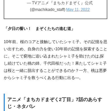
— TVアニメ『まちカドまぞく』公式
(@machikado_staff)
May 11, 2022
「夕日の誓い！ まぞくたちの進む道」
10年前、桜のコアと接触していたシャミ子。その記憶を思
い出すため、自身の力を使い10年前の記憶を探索すること
に。そこで窮地に追い込まれたシャミ子を助けたのは,探
し続けていた桃の姉、千代田桜だった！果たしてシャミ子
は桜と一緒に脱出することができるのか？一方、桃は悪夢
からシャミ子を救うべくある行動に出る―。
アニメ「まちカドまぞく2丁目」7話のあらす
じ・ネタバレ