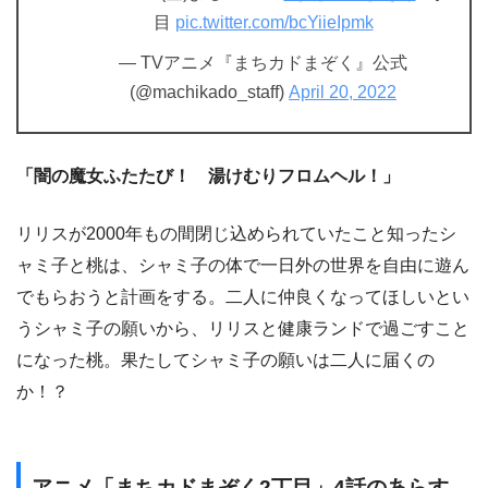
目
pic.twitter.com/bcYiieIpmk
— TVアニメ『まちカドまぞく』公式
(@machikado_staff)
April 20, 2022
「闇の魔女ふたたび！ 湯けむりフロムヘル！」
リリスが2000年もの間閉じ込められていたこと知ったシ
ャミ子と桃は、シャミ子の体で一日外の世界を自由に遊ん
でもらおうと計画をする。二人に仲良くなってほしいとい
うシャミ子の願いから、リリスと健康ランドで過ごすこと
になった桃。果たしてシャミ子の願いは二人に届くの
か！？
アニメ「まちカドまぞく2丁目」4話のあらす