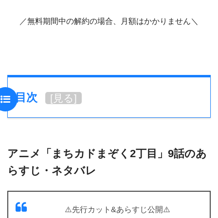
／無料期間中の解約の場合、月額はかかりません＼
目次
[
見る
]
アニメ「まちカドまぞく2丁目」9話のあ
らすじ・ネタバレ
⚠️先行カット&あらすじ公開⚠️