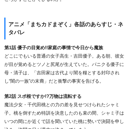
アニメ「まちカドまぞく」各話のあらすじ・ネ
タバレ
第1話 優子の目覚め!!家庭の事情で今日から魔族
どこにでもいる普通の女子高生・吉田優子。ある朝、彼女
が目が覚めるとツノと尻尾が生えていた。パニクる優子に
母・清子は、「吉田家は古代より闇を糧とする封印され
し“闇の一族”の末裔」だと衝撃の事実を告げる。
第2話 スポ根ですか!?万物は流転する
魔法少女・千代田桃との力の差を見せつけられたシャミ
子。桃を倒すため特訓を決意したのも束の間、シャミ子は
いつの間にか近くで話を聞いていた桃に勢いで決闘を申し