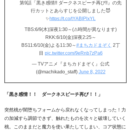
第9話「黒き感情‼︎ ダークネスピーチ再び‼︎』の先
行カットとあらすじを公開しました😈
✨
https://t.co/tYABlPlxYL
TBS:6/9(木)深夜1:30～(⚠︎時間が異なります)
RKK:6/10(金)深夜2:25～
BS11:6/10(金)よる11:30～
#まちカドまぞく
2丁
目
pic.twitter.com/9eRnb7zPa6
— TVアニメ『まちカドまぞく』公式
(@machikado_staff)
June 8, 2022
「黒き感情！！ ダークネスピーチ再び！！」
突然桃が闇堕ちフォームから戻れなくなってしまった！力
の加減すら調節できず、触れたものを次々と破壊していく
桃。このままだと魔力を使い果たしてしまい、コア状態に