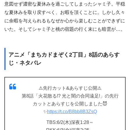
意図せず濃密な夏休みを過ごしてしまったシャミ子。平穏
な夏休みを取り戻すべく、お暇を頂くことに。しかし久々
に余暇を与えられるもなぜか心から楽しむことができずに
いた。そしてシャミ子と桃の宿題の行く末にも暗雲が…。
アニメ「まちカドまぞく2丁目」8話のあらす
じ・ネタバレ
⚠️先行カット&あらすじ公開⚠️
第8話「火花散る!? 光と闇の合同遠足!」の先行
カットとあらすじを公開しました😈
✨
https://t.co/B8bb8B3ZsQ
TBS:6/2(木)深夜1:28～