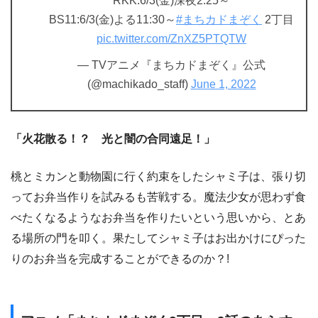
RKK:6/3(金)深夜2:25～
BS11:6/3(金)よる11:30～
#まちカドまぞく
2丁目
pic.twitter.com/ZnXZ5PTQTW
— TVアニメ『まちカドまぞく』公式
(@machikado_staff)
June 1, 2022
「火花散る！？ 光と闇の合同遠足！」
桃とミカンと動物園に行く約束をしたシャミ子は、張り切
ってお弁当作りを試みるも苦戦する。魔法少女が思わず食
べたくなるようなお弁当を作りたいという思いから、とあ
る場所の門を叩く。果たしてシャミ子はお出かけにぴった
りのお弁当を完成することができるのか？!