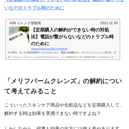
いなどのトラブル時のために
Art9 トレンド情報局
2021.11.30
【定期購入の解約ができない時の対処
法】電話が繋がらないなどのトラブル時
のために
https://manga-9art.com/teiki
今の時代、色々な月額定額制サービスがあります。通販の定期購入や、サブスクリプションと言われ、定
着してきたインターネット上やアプリのサービス。そして飲食店などでも月額性を取り入れ始めていま
す。しかし、何かを始めるということは、終わりにすることも必ずくるということです。月額制サービ
ス、定期購入などのサービスを解約する時に「電話がつながらない」といったトラブルや、解約方法が複
雑すぎて分からないなどというトラブルが本当に多いです。解約したいのに解約できない・・・こんなに
悩ましくストレスなことはないで...
「メリフバームクレンズ」の解約につい
て考えてみること
こういったスキンケア商品や化粧品などを定期購入して、
解約する時は効果を実感できない時ですよね？
しかしながら、何事も効果の出方には個人差があります。