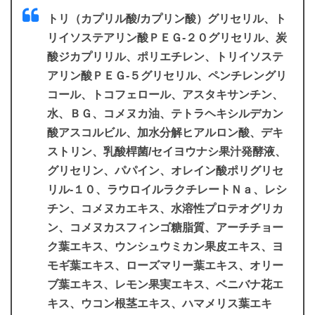
トリ（カプリル酸/カプリン酸）グリセリル、ト
リイソステアリン酸ＰＥＧ-２０グリセリル、炭
酸ジカプリリル、ポリエチレン、トリイソステ
アリン酸ＰＥＧ-５グリセリル、ペンチレングリ
コール、トコフェロール、アスタキサンチン、
水、ＢＧ、コメヌカ油、テトラヘキシルデカン
酸アスコルビル、加水分解ヒアルロン酸、デキ
ストリン、乳酸桿菌/セイヨウナシ果汁発酵液、
グリセリン、パパイン、オレイン酸ポリグリセ
リル-１０、ラウロイルラクチレートＮａ、レシ
チン、コメヌカエキス、水溶性プロテオグリカ
ン、コメヌカスフィンゴ糖脂質、アーチチョー
ク葉エキス、ウンシュウミカン果皮エキス、ヨ
モギ葉エキス、ローズマリー葉エキス、オリー
ブ葉エキス、レモン果実エキス、ベニバナ花エ
キス、ウコン根茎エキス、ハマメリス葉エキ