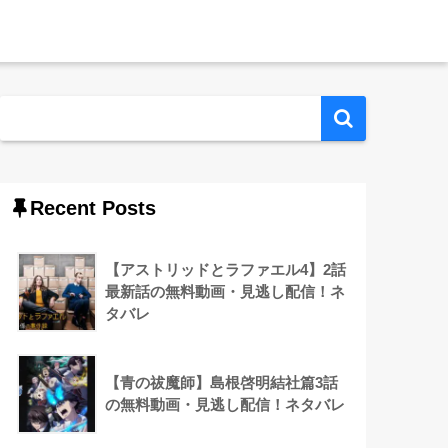
Recent Posts
【アストリッドとラファエル4】2話
最新話の無料動画・見逃し配信！ネ
タバレ
【青の祓魔師】島根啓明結社篇3話
の無料動画・見逃し配信！ネタバレ