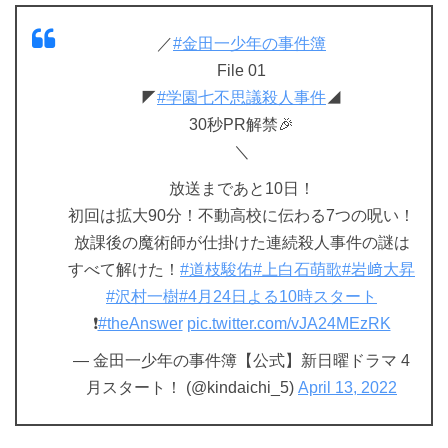
／
#金田一少年の事件簿
File 01
◤
#学園七不思議殺人事件
◢
30秒PR解禁🎉
＼
放送まであと10日！
初回は拡大90分！不動高校に伝わる7つの呪い！
放課後の魔術師が仕掛けた連続殺人事件の謎は
すべて解けた！
#道枝駿佑
#上白石萌歌
#岩﨑大昇
#沢村一樹
#4月24日よる10時スタート
❗️
#theAnswer
pic.twitter.com/vJA24MEzRK
— 金田一少年の事件簿【公式】新日曜ドラマ 4
月スタート！ (@kindaichi_5)
April 13, 2022