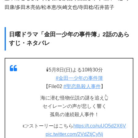
田康/多田木亮佑/松本恵/矢崎文也/寺田稔/石井苗子
日曜ドラマ「金田一少年の事件簿」2話のあら
すじ・ネタバレ
🕯5月8日(日)よる10時30分
#金田一少年の事件簿
【File02
#聖恋島殺人事件
】
海に潜む怪物伝説の謎を追え👆
セイレーンの声が悲しく響く
孤島の連続殺人事件！
👉ストーリーはこちら
https://t.co/ruUO5d2X6V
pic.twitter.com/2VdZtjCyNj