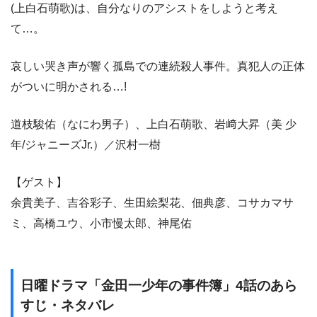
(上白石萌歌)は、自分なりのアシストをしようと考え
て…。
哀しい哭き声が響く孤島での連続殺人事件。真犯人の正体
がついに明かされる…!
道枝駿佑（なにわ男子）、上白石萌歌、岩﨑大昇（美 少
年/ジャニーズJr.）／沢村一樹
【ゲスト】
余貴美子、吉谷彩子、生田絵梨花、佃典彦、コサカマサ
ミ、高橋ユウ、小市慢太郎、神尾佑
日曜ドラマ「金田一少年の事件簿」4話のあら
すじ・ネタバレ