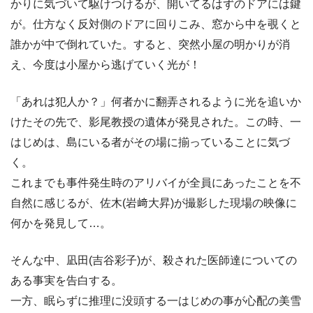
かりに気づいて駆けつけるが、開いてるはずのドアには鍵
が。仕方なく反対側のドアに回りこみ、窓から中を覗くと
誰かが中で倒れていた。すると、突然小屋の明かりが消
え、今度は小屋から逃げていく光が！
「あれは犯人か？」何者かに翻弄されるように光を追いか
けたその先で、影尾教授の遺体が発見された。この時、一
はじめは、島にいる者がその場に揃っていることに気づ
く。
これまでも事件発生時のアリバイが全員にあったことを不
自然に感じるが、佐木(岩﨑大昇)が撮影した現場の映像に
何かを発見して…。
そんな中、凪田(吉谷彩子)が、殺された医師達についての
ある事実を告白する。
一方、眠らずに推理に没頭する一はじめの事が心配の美雪