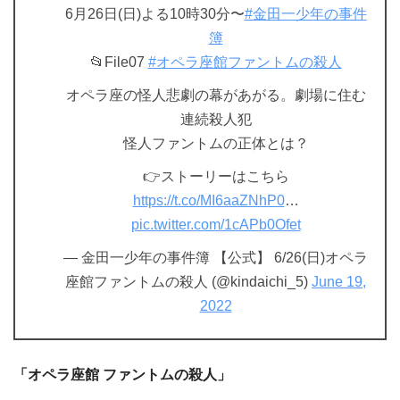
6月26日(日)よる10時30分〜
#金田一少年の事件
簿
📂File07
#オペラ座館ファントムの殺人
オペラ座の怪人悲劇の幕があがる。劇場に住む
連続殺人犯
怪人ファントムの正体とは？
👉ストーリーはこちら
https://t.co/MI6aaZNhP0
…
pic.twitter.com/1cAPb0Ofet
— 金田一少年の事件簿 【公式】 6/26(日)オペラ
座館ファントムの殺人 (@kindaichi_5)
June 19,
2022
「オペラ座館 ファントムの殺人」