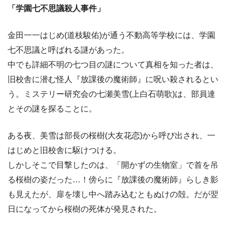
「学園七不思議殺人事件」
金田一一はじめ(道枝駿佑)が通う不動高等学校には、学園
七不思議と呼ばれる謎があった。
中でも詳細不明の七つ目の謎について真相を知った者は、
旧校舎に潜む怪人『放課後の魔術師』に呪い殺されるとい
う。ミステリー研究会の七瀬美雪(上白石萌歌)は、部員達
とその謎を探ることに。
ある夜、美雪は部長の桜樹(大友花恋)から呼び出され、一
はじめと旧校舎に駆けつける。
しかしそこで目撃したのは、「開かずの生物室」で首を吊
る桜樹の姿だった…！傍らに『放課後の魔術師』らしき影
も見えたが、扉を壊し中へ踏み込むともぬけの殻。だが翌
日になってから桜樹の死体が発見された。