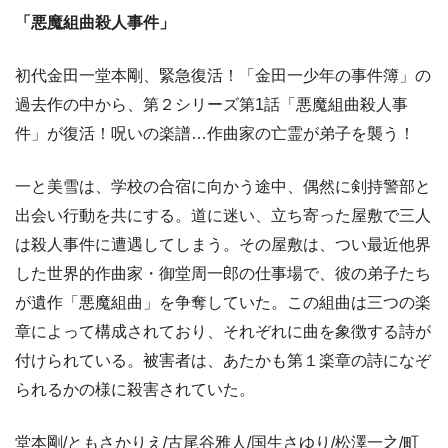
「悪魔組曲殺人事件」
初代金田一堂本剛、緊急復活！「金田一少年の事件簿」の
過去作の中から、第２シリーズ第1話「悪魔組曲殺人事
件」が復活！呪いの楽譜…作曲家の亡霊が弟子を襲う！
一と美雪は、学校の合宿に向かう途中、偶然に剣持警部と
出会い行動を共にする。道に迷い、立ち寄った屋敷で三人
は殺人事件に遭遇してしまう。その屋敷は、つい最近他界
した世界的作曲家・御堂周一郎の仕事場で、彼の弟子たち
が遺作「悪魔組曲」を争奪していた。この組曲は三つの楽
章によって構成されており、それぞれに曲を象徴する詩が
付けられている。被害者は、あたかも第１楽章の詩になぞ
られるかの様に殺害されていた。
堂本剛/ともさかりえ/古尾谷雅人/国生さゆり/松澤一之/町