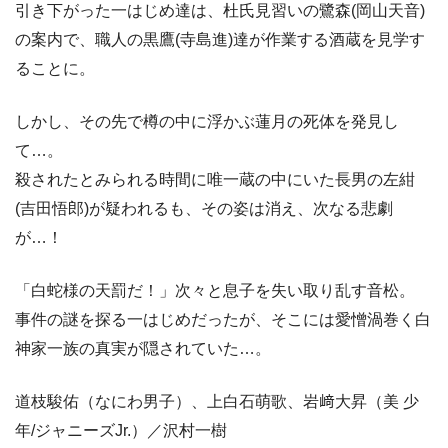
引き下がった一はじめ達は、杜氏見習いの鷺森(岡山天音)
の案内で、職人の黒鷹(寺島進)達が作業する酒蔵を見学す
ることに。
しかし、その先で樽の中に浮かぶ蓮月の死体を発見し
て…。
殺されたとみられる時間に唯一蔵の中にいた長男の左紺
(吉田悟郎)が疑われるも、その姿は消え、次なる悲劇
が…！
「白蛇様の天罰だ！」次々と息子を失い取り乱す音松。
事件の謎を探る一はじめだったが、そこには愛憎渦巻く白
神家一族の真実が隠されていた…。
道枝駿佑（なにわ男子）、上白石萌歌、岩﨑大昇（美 少
年/ジャニーズJr.）／沢村一樹