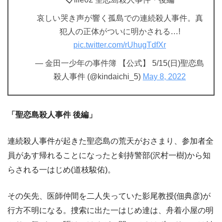
哀しい哭き声が響く孤島での連続殺人事件。真
犯人の正体がついに明かされる…!
pic.twitter.com/rUhugTdfXr
— 金田一少年の事件簿 【公式】 5/15(日)聖恋島
殺人事件 (@kindaichi_5)
May 8, 2022
「聖恋島殺人事件 後編」
連続殺人事件が起きた聖恋島の荒天がおさまり、参加者全
員があす帰れることになったと剣持警部(沢村一樹)から知
らされる一はじめ(道枝駿佑)。
その矢先、医師仲間を二人失っていた影尾教授(佃典彦)が
行方不明になる。捜索に出た一はじめ達は、舟着小屋の明