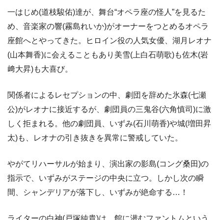
一はじめ(道枝駿佑)達が、舞台“オペラ座の怪人”を見るた
め、音楽家の響(霧島れいか)がオーナーをつとめるオペラ
座館へとやってきた。ヒロイン役の人気女優、湖月レオナ
(山本舞香)に会えることもあり美雪(上白石萌歌)も佐木(岩
﨑大昇)も大喜び。
関係者によるレセプションの中、劇団を辞めた氷森(七瀬
公)がレオナに接近するが、劇団員の三鬼谷(六角慎司)に激
しく拒まれる。他の劇団員、いずみ(石川萌香)や城(増田昇
太)も、レオナの引き抜きを異常に警戒していた。
やがてリハーサルが始まり、演出家の影島(コング桑田)の
指示で、いずみがステージの中央に立つ。しかし次の瞬
間、シャンデリアが落下し、いずみが絶命する…！
ライターの白神(戸塚純貴)は、館に潜むファントムという