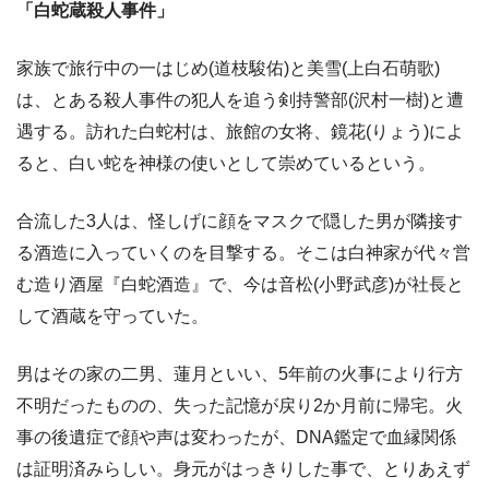
「白蛇蔵殺人事件」
家族で旅行中の一はじめ(道枝駿佑)と美雪(上白石萌歌)
は、とある殺人事件の犯人を追う剣持警部(沢村一樹)と遭
遇する。訪れた白蛇村は、旅館の女将、鏡花(りょう)によ
ると、白い蛇を神様の使いとして崇めているという。
合流した3人は、怪しげに顔をマスクで隠した男が隣接す
る酒造に入っていくのを目撃する。そこは白神家が代々営
む造り酒屋『白蛇酒造』で、今は音松(小野武彦)が社長と
して酒蔵を守っていた。
男はその家の二男、蓮月といい、5年前の火事により行方
不明だったものの、失った記憶が戻り2か月前に帰宅。火
事の後遺症で顔や声は変わったが、DNA鑑定で血縁関係
は証明済みらしい。身元がはっきりした事で、とりあえず