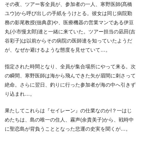
その夜、ツアー客全員が、参加者の一人、寒野医師(髙橋
ユウ)から呼び出しの手紙をうけとる。彼女は同じ病院勤
務の影尾教授(佃典彦)や、医療機器の営業マンである伊豆
丸(小市慢太郎)達と一緒に来ていた。ツアー担当の凪田(吉
谷彩子)は以前からその病院の医師達を知っていたようだ
が、なぜか避けるような態度を見せていて…。
指定された時間となり、全員が集合場所にやって来る。次
の瞬間、寒野医師は海から飛んできた矢が眉間に刺さって
絶命。さらに翌日、釣りに行った参加者が海の中へ引きず
り込まれ…。
果たしてこれらは『セイレーン』の仕業なのか!？一はじ
めたちは、島の唯一の住人、霧声(余貴美子)から、戦時中
に聖恋島が背負うこととなった悲運の史実を聞くが…。