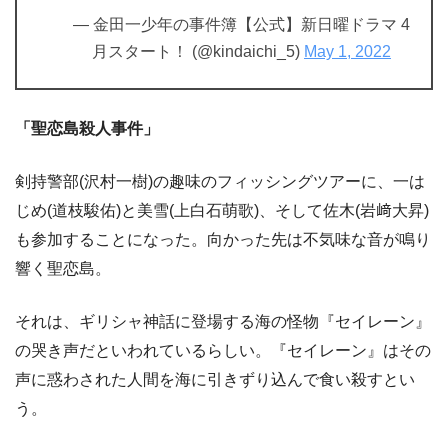
— 金田一少年の事件簿【公式】新日曜ドラマ 4
月スタート！ (@kindaichi_5)
May 1, 2022
「聖恋島殺人事件」
剣持警部(沢村一樹)の趣味のフィッシングツアーに、一は
じめ(道枝駿佑)と美雪(上白石萌歌)、そして佐木(岩﨑大昇)
も参加することになった。向かった先は不気味な音が鳴り
響く聖恋島。
それは、ギリシャ神話に登場する海の怪物『セイレーン』
の哭き声だといわれているらしい。『セイレーン』はその
声に惑わされた人間を海に引きずり込んで食い殺すとい
う。