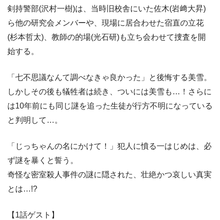
剣持警部(沢村一樹)は、当時旧校舎にいた佐木(岩﨑大昇)
ら他の研究会メンバーや、現場に居合わせた宿直の立花
(杉本哲太)、教師の的場(光石研)も立ち会わせて捜査を開
始する。
「七不思議なんて調べなきゃ良かった」と後悔する美雪。
しかしその後も犠牲者は続き、ついには美雪も…！さらに
は10年前にも同じ謎を追った生徒が行方不明になっている
と判明して…。
「じっちゃんの名にかけて！」犯人に憤る一はじめは、必
ず謎を暴くと誓う。
奇怪な密室殺人事件の謎に隠された、壮絶かつ哀しい真実
とは…!?
【1話ゲスト】