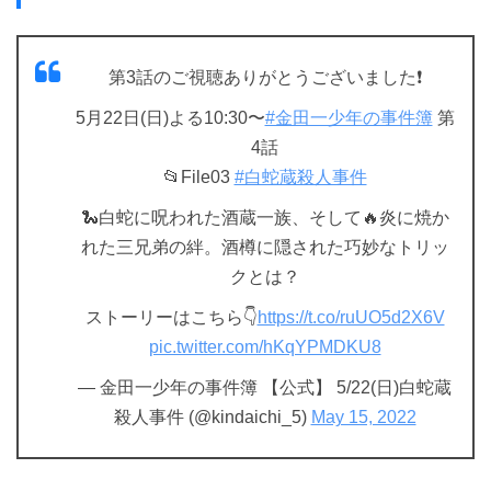
第3話のご視聴ありがとうございました❗️
5月22日(日)よる10:30〜
#金田一少年の事件簿
第
4話
📂File03
#白蛇蔵殺人事件
🐍白蛇に呪われた酒蔵一族、そして🔥炎に焼か
れた三兄弟の絆。酒樽に隠された巧妙なトリッ
クとは？
ストーリーはこちら👇
https://t.co/ruUO5d2X6V
pic.twitter.com/hKqYPMDKU8
— 金田一少年の事件簿 【公式】 5/22(日)白蛇蔵
殺人事件 (@kindaichi_5)
May 15, 2022