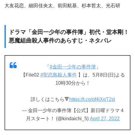
大友花恋、細田佳央太、前田航基、杉本哲太、光石研
ドラマ「金田一少年の事件簿」初代・堂本剛！
悪魔組曲殺人事件のあらすじ・ネタバレ
「
#金田一少年の事件簿
」
【File02
#聖恋島殺人事件
】は、5月8日(日)よる
10時30分から！
詳しくはこちら🔻
https://t.co/of4jXqT2sl
— 金田一少年の事件簿【公式】新日曜ドラマ 4
月スタート！ (@kindaichi_5)
April 27, 2022