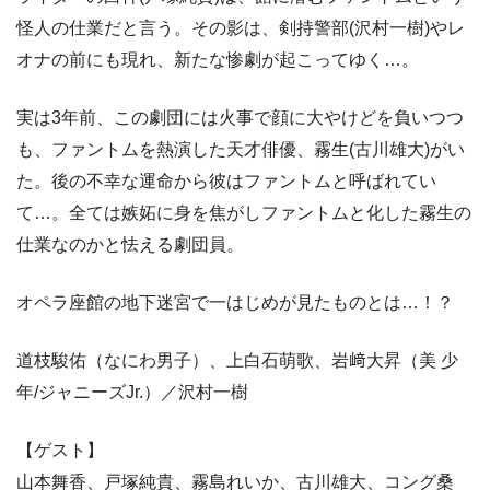
怪人の仕業だと言う。その影は、剣持警部(沢村一樹)やレ
オナの前にも現れ、新たな惨劇が起こってゆく…。
実は3年前、この劇団には火事で顔に大やけどを負いつつ
も、ファントムを熱演した天才俳優、霧生(古川雄大)がい
た。後の不幸な運命から彼はファントムと呼ばれてい
て…。全ては嫉妬に身を焦がしファントムと化した霧生の
仕業なのかと怯える劇団員。
オペラ座館の地下迷宮で一はじめが見たものとは…！？
道枝駿佑（なにわ男子）、上白石萌歌、岩﨑大昇（美 少
年/ジャニーズJr.）／沢村一樹
【ゲスト】
山本舞香、戸塚純貴、霧島れいか、古川雄大、コング桑