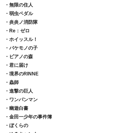
・無限の住人
・弱虫ペダル
・炎炎ノ消防隊
・Re：ゼロ
・ホイッスル！
・バケモノの子
・ピアノの森
・君に届け
・境界のRINNE
・蟲師
・進撃の巨人
・ワンパンマン
・幽遊白書
・金田一少年の事件簿
・ぼくらの