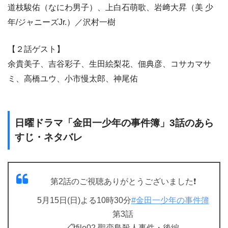
道枝駿佑（なにわ男子）、上白石萌歌、岩﨑大昇（美 少
年/ジャニーズJr.）／沢村一樹
【２話ゲスト】
余貴美子、吉谷彩子、生田絵梨花、佃典彦、コサカマサ
ミ、高橋ユウ、小市慢太郎、神尾佑
日曜ドラマ「金田一少年の事件簿」3話のあら
すじ・ネタバレ
第2話のご視聴ありがとうございました❗️
5月15日(日)よる10時30分
#金田一少年の事件簿
第3話
📋file02 聖恋島殺人事件・後編