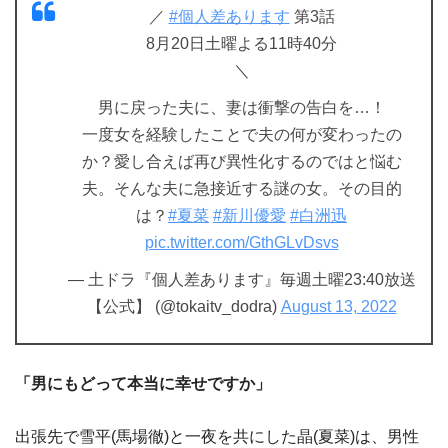
／
#個人差あります
第3話
8月20日土曜よる11時40分
＼
男に戻った夫に、妻は衝撃の告白を…！
一度女を経験したことで夫の何が変わったの
か？愛し合えば再び異性化するのではと悩む
夫。そんな夫に急接近する謎の女。その目的
は？
#夏菜
#新川優愛
#白洲迅
pic.twitter.com/GthGLvDsvs
— 土ドラ『個人差あります』毎週土曜23:40放送
【公式】 (@tokaitv_dodra)
August 13, 2022
「男にもどって本当に幸せですか」
出張先で雪平(馬場徹)と一夜を共にした晶(夏菜)は、男性