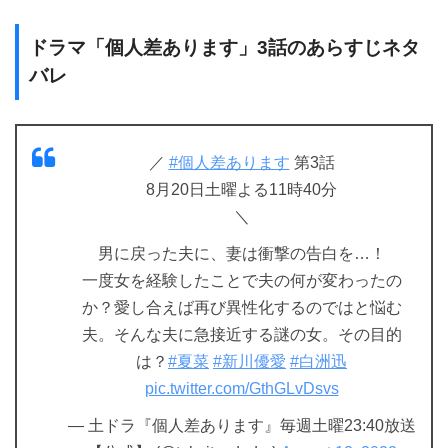
ドラマ「個人差あります」3話のあらすじネタ
バレ
／
#個人差あります
第3話
8月20日土曜よる11時40分
＼
男に戻った夫に、妻は衝撃の告白を…！
一度女を経験したことで夫の何が変わったの
か？愛し合えば再び異性化するのではと悩む
夫。そんな夫に急接近する謎の女。その目的
は？
#夏菜
#新川優愛
#白洲迅
pic.twitter.com/GthGLvDsvs
— 土ドラ『個人差あります』毎週土曜23:40放送