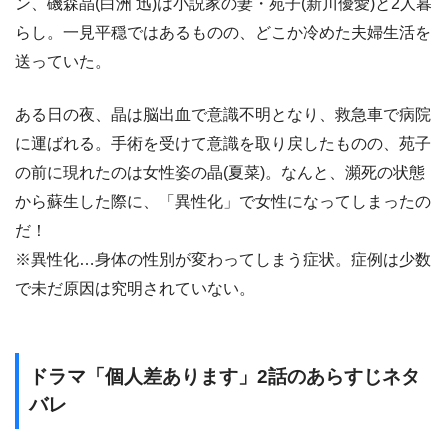
ン、磯森晶(白洲 迅)は小説家の妻・苑子(新川優愛)と2人暮
らし。一見平穏ではあるものの、どこか冷めた夫婦生活を
送っていた。
ある日の夜、晶は脳出血で意識不明となり、救急車で病院
に運ばれる。手術を受けて意識を取り戻したものの、苑子
の前に現れたのは女性姿の晶(夏菜)。なんと、瀕死の状態
から蘇生した際に、「異性化」で女性になってしまったの
だ！
※異性化…身体の性別が変わってしまう症状。症例は少数
で未だ原因は究明されていない。
ドラマ「個人差あります」2話のあらすじネタ
バレ