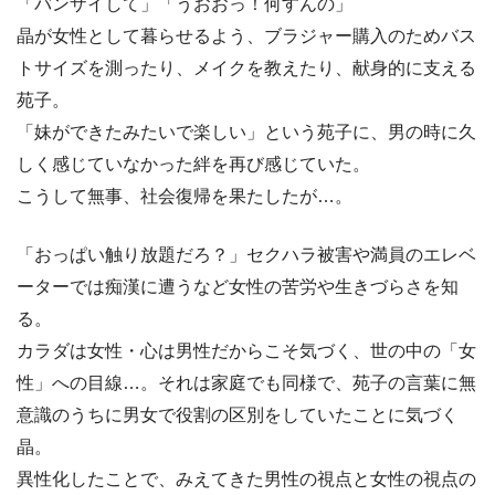
「バンザイして」「うおおっ！何すんの」
晶が女性として暮らせるよう、ブラジャー購入のためバス
トサイズを測ったり、メイクを教えたり、献身的に支える
苑子。
「妹ができたみたいで楽しい」という苑子に、男の時に久
しく感じていなかった絆を再び感じていた。
こうして無事、社会復帰を果たしたが…。
「おっぱい触り放題だろ？」セクハラ被害や満員のエレベ
ーターでは痴漢に遭うなど女性の苦労や生きづらさを知
る。
カラダは女性・心は男性だからこそ気づく、世の中の「女
性」への目線…。それは家庭でも同様で、苑子の言葉に無
意識のうちに男女で役割の区別をしていたことに気づく
晶。
異性化したことで、みえてきた男性の視点と女性の視点の