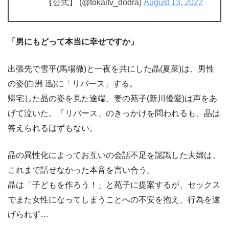
【公式】 (@tokaitv_dodra)
August 13, 2022
「男にもどって本当に幸せですか」
出張先で雪平(馬場徹)と一夜を共にした晶(夏菜)は、男性
の姿(白洲 迅)に「リバース」する。
帰宅した晶の姿を見た途端、妻の苑子(新川優愛)は声をあ
げて泣いた。「リバース」のきっかけを問われるも、晶は
答えられるはずもない。
晶の異性化によってお互いの会話不足を認識した夫婦は、
これまで話せなかった本音を言い合う。
晶は「子どもを作ろう！」と苑子に提案するが、セックス
でまた女性になってしまうことへの不安を抱え、行為を遂
げられず…