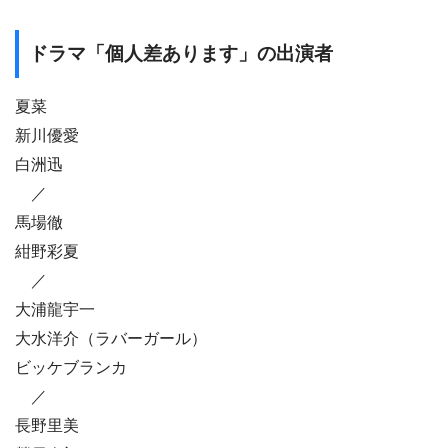
ドラマ「個人差あります」の出演者
夏菜
新川優愛
白洲迅
／
馬場徹
紺野彩夏
／
大浦龍宇一
大水洋介（ラバーガール）
ビッケブランカ
／
長野里美