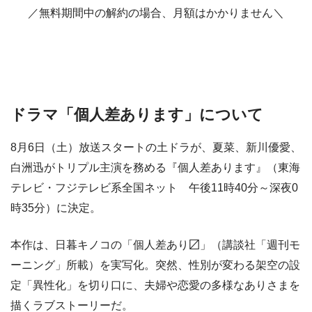
／無料期間中の解約の場合、月額はかかりません＼
ドラマ「個人差あります」について
8月6日（土）放送スタートの土ドラが、夏菜、新川優愛、
白洲迅がトリプル主演を務める『個人差あります』（東海
テレビ・フジテレビ系全国ネット 午後11時40分～深夜0
時35分）に決定。
本作は、日暮キノコの「個人差あり〼」（講談社「週刊モ
ーニング」所載）を実写化。突然、性別が変わる架空の設
定「異性化」を切り口に、夫婦や恋愛の多様なありさまを
描くラブストーリーだ。