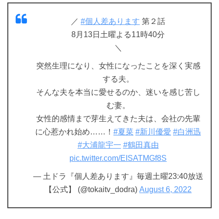
／
#個人差あります
第２話
8月13日土曜よる11時40分
＼
突然生理になり、女性になったことを深く実感
する夫。
そんな夫を本当に愛せるのか、迷いを感じ苦し
む妻。
女性的感情まで芽生えてきた夫は、会社の先輩
に心惹かれ始め……！
#夏菜
#新川優愛
#白洲迅
#大浦龍宇一
#鶴田真由
pic.twitter.com/EISATMGf8S
— 土ドラ『個人差あります』毎週土曜23:40放送
【公式】 (@tokaitv_dodra)
August 6, 2022