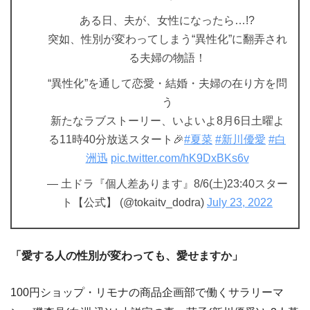
ある日、夫が、女性になったら…!?
突如、性別が変わってしまう“異性化”に翻弄され
る夫婦の物語！
“異性化”を通して恋愛・結婚・夫婦の在り方を問
う
新たなラブストーリー、いよいよ8月6日土曜よ
る11時40分放送スタート🎉
#夏菜
#新川優愛
#白
洲迅
pic.twitter.com/hK9DxBKs6v
— 土ドラ『個人差あります』8/6(土)23:40スター
ト【公式】 (@tokaitv_dodra)
July 23, 2022
「愛する人の性別が変わっても、愛せますか」
100円ショップ・リモナの商品企画部で働くサラリーマ