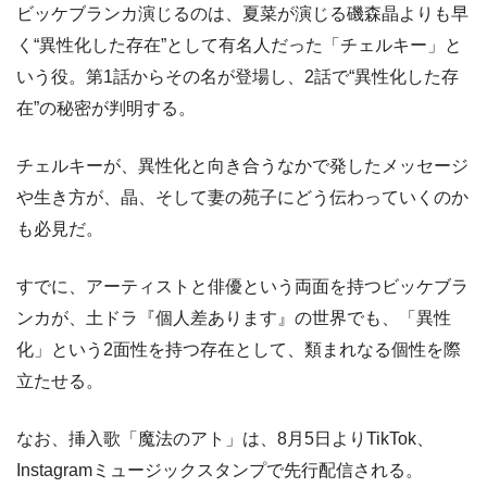
ビッケブランカ演じるのは、夏菜が演じる磯森晶よりも早
く“異性化した存在”として有名人だった「チェルキー」と
いう役。第1話からその名が登場し、2話で“異性化した存
在”の秘密が判明する。
チェルキーが、異性化と向き合うなかで発したメッセージ
や生き方が、晶、そして妻の苑子にどう伝わっていくのか
も必見だ。
すでに、アーティストと俳優という両面を持つビッケブラ
ンカが、土ドラ『個人差あります』の世界でも、「異性
化」という2面性を持つ存在として、類まれなる個性を際
立たせる。
なお、挿入歌「魔法のアト」は、8月5日よりTikTok、
Instagramミュージックスタンプで先行配信される。