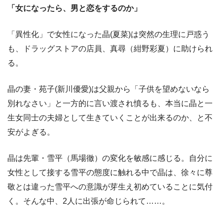
「女になったら、男と恋をするのか」
「異性化」で女性になった晶(夏菜)は突然の生理に戸惑う
も、ドラッグストアの店員、真尋（紺野彩夏）に助けられ
る。
晶の妻・苑子(新川優愛)は父親から「子供を望めないなら
別れなさい」と一方的に言い渡され憤るも、本当に晶と一
生女同士の夫婦として生きていくことが出来るのか、と不
安がよぎる。
晶は先輩・雪平（馬場徹）の変化を敏感に感じる。自分に
女性として接する雪平の態度に触れる中で晶は、徐々に尊
敬とは違った雪平への意識が芽生え初めていることに気付
く。そんな中、2人に出張が命じられて……。