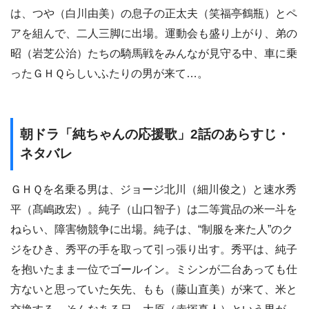
は、つや（白川由美）の息子の正太夫（笑福亭鶴瓶）とペ
アを組んで、二人三脚に出場。運動会も盛り上がり、弟の
昭（岩芝公治）たちの騎馬戦をみんなが見守る中、車に乗
ったＧＨＱらしいふたりの男が来て…。
朝ドラ「純ちゃんの応援歌」2話のあらすじ・
ネタバレ
ＧＨＱを名乗る男は、ジョージ北川（細川俊之）と速水秀
平（髙嶋政宏）。純子（山口智子）は二等賞品の米一斗を
ねらい、障害物競争に出場。純子は、“制服を来た人”のク
ジをひき、秀平の手を取って引っ張り出す。秀平は、純子
を抱いたまま一位でゴールイン。ミシンが二台あっても仕
方ないと思っていた矢先、もも（藤山直美）が来て、米と