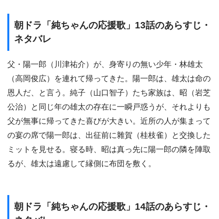
朝ドラ「純ちゃんの応援歌」13話のあらすじ・
ネタバレ
父・陽一郎（川津祐介）が、身寄りの無い少年・林雄太
（高岡俊広）を連れて帰ってきた。陽一郎は、雄太は命の
恩人だ、と言う。純子（山口智子）たち家族は、昭（岩芝
公治）と同じ年の雄太の存在に一瞬戸惑うが、それよりも
父が無事に帰ってきた喜びが大きい。近所の人が集まって
の宴の席で陽一郎は、出征前に雜賀（桂枝雀）と交換した
ミットを見せる。寝る時、昭は真っ先に陽一郎の隣を陣取
るが、雄太は遠慮して縁側に布団を敷く。
朝ドラ「純ちゃんの応援歌」14話のあらすじ・