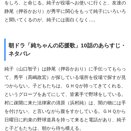
をしろ、と命じる。純子が役場へお使いに行くと、友達の
静尾（押谷かおり）が秀平に関心をもって純子にいろいろ
と聞いてくるのが、純子には面白くなく…。
朝ドラ「純ちゃんの応援歌」10話のあらすじ・
ネタバレ
純子（山口智子）は静尾（押谷かおり）に手伝ってもらっ
て、秀平（髙嶋政宏）が探している場所を役場で探すが見
つからない。子どもたちは、ＧＨＱが持ってきてくれる、
というグローブをあてにして、皆素手で野球をしている。
村に疎開に来た法律家の清原（浜村純）は、闇の物には手
を付けない、と言いながら腹をすかしている。ＧＨＱから
日曜日に約束の野球道具を持って来ると電話があり、純子
と子どもたちは、朝から待ち構える。