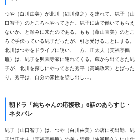
つや（白川由美）が北川（細川俊之）を連れて、純子（山
口智子）のところへやってきた。純子に店で働いてもらえ
ないか、と頼みに来たのである。もも（藤山直美）のとこ
ろで手伝っている純子だったが、引き受けることにする。
北川はつやをドライブに誘い、一方、正太夫（笑福亭鶴
瓶）は、純子を興園寺家に連れてくる。蔵から出てきた純
子が、北川を探しにやってきた秀平（髙嶋政宏）とばった
り。秀平は、自分の素性を話し出し…。
朝ドラ「純ちゃんの応援歌」6話のあらすじ・
ネタバレ
純子（山口智子）は、つや（白川由美）の店に初出勤、純
子は正太夫（笑福亭鶴瓶）の弟・清彦（生瀬勝久）に山仕