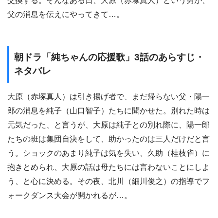
交換する。そんなある日、大原（赤塚真人）という男が、
父の消息を伝えにやってきて…。
朝ドラ「純ちゃんの応援歌」3話のあらすじ・
ネタバレ
大原（赤塚真人）は引き揚げ者で、まだ帰らない父・陽一
郎の消息を純子（山口智子）たちに聞かせた。別れた時は
元気だった、と言うが、大原は純子との別れ際に、陽一郎
たちの班は集団自決をして、助かったのは三人だけだと言
う。ショックのあまり純子は気を失い、久助（桂枝雀）に
抱きとめられ、大原の話は母たちには言わないことにしよ
う、と心に決める。その夜、北川（細川俊之）の指導でフ
ォークダンス大会が開かれるが…。