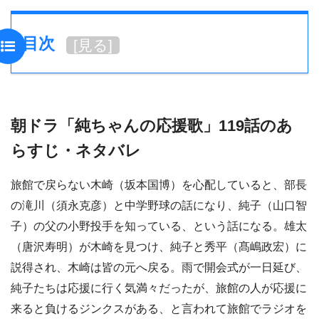
目次
[
見る
]
朝ドラ「純ちゃんの応援歌」119話のあ
らすじ・ネタバレ
旅館で戻らない木崎（坂本国博）を心配していると、部長
の滝川（須永克彦）と中学野球の話になり、純子（山口智
子）の父の小野投手を知っている、という話になる。雄太
（唐沢寿明）が木崎を見つけ、純子と秀平（髙嶋政宏）に
説得され、木崎は皆の元へ戻る。雨で開会式が一日延び、
純子たちは応援に行く気満々だったが、旅館の人が応援に
来ると負けるジンクスがある、と言われて旅館でラジオを