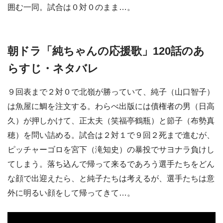
囲む一同。試合は０対０のまま…。
朝ドラ「純ちゃんの応援歌」120話のあ
らすじ・ネタバレ
９回表まで２対０で北嶺が勝っていて、純子（山口智子）
は魚屋に鯛を注文する。わらべ出版には債権者の男（日高
久）が押しかけて、正太夫（笑福亭鶴瓶）と節子（布勢真
穂）を問い詰める。試合は２対１で９回２死まで進むが、
ピッチャーゴロを宮下（滝知史）の暴投でサヨナラ負けし
てしまう。落ち込んで帰って来るであろう選手たちをどん
な顔で出迎えたら、と純子たちは考えるが、選手たちは意
外に明るい顔をして帰ってきて…。