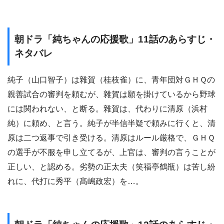
朝ドラ「純ちゃんの応援歌」11話のあらすじ・
ネタバレ
純子（山口智子）は雜賀（桂枝雀）に、青年団対ＧＨＱの
親善試合の審判を頼むが、雜賀は願を掛けているから野球
には関われない、と断る。雜賀は、代わりに清原（浜村
純）に頼め、と言う。純子が半信半疑で頼みに行くと、清
原は二つ返事で引き受ける。清原はルール厳格で、ＧＨＱ
の選手が不服を申し立てるが、上官は、審判の言うことが
正しい、と認める。劣勢の正太夫（笑福亭鶴瓶）は苦し紛
れに、代打に秀平（髙嶋政宏）を…。