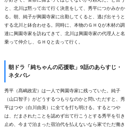
と、北川は黙って出て行く決意をして、秀平につかみかか
る。朝、純子が興園寺家に出勤してくると、逃げ出そうと
する北川と鉢合わせる。同時に、本物のＧＨＱが木材の調
達に興園寺家を訪ねてきて、北川は興園寺家の代理人と名
乗って仲介し、ＧＨＱと去って行く。
朝ドラ「純ちゃんの応援歌」9話のあらすじ・
ネタバレ
秀平（髙嶋政宏）は一人で興園寺家に残っていた。純子
（山口智子）がどうするつもりなのかと問いただすと、秀
平はつや（白川由美）に全てを打ち明ける。するとつや
は、だまされたことを認めず出て行こうとする秀平を引き
止め、今まで泊まった宿泊代を払えないなら家でただ働き