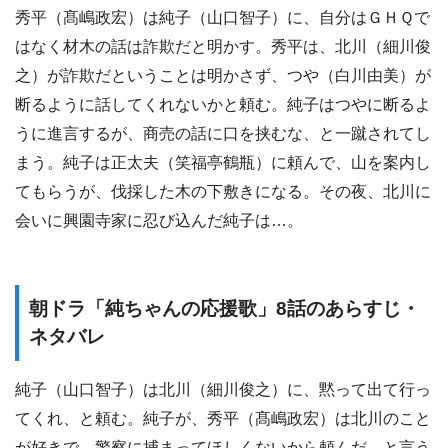
秀平（髙嶋政宏）は純子（山口智子）に、自分はＧＨＱで
はなく材木の話は詐欺だと明かす。秀平は、北川（細川俊
之）が詐欺だということは明かさず、つや（白川由美）が
断るように話してくれないかと頼む。純子はつやに断るよ
うに進言するが、商売の話に口を挟むな、と一蹴されてし
まう。純子は正太夫（笑福亭鶴瓶）に頼んで、山を案内し
てもらうが、伐採した木の下敷きになる。その夜、北川に
会いに興園寺家に忍び込んだ純子は…。
朝ドラ「純ちゃんの応援歌」8話のあらすじ・
ネタバレ
純子（山口智子）は北川（細川俊之）に、黙って出て行っ
てくれ、と頼む。純子が、秀平（髙嶋政宏）は北川のこと
が好きで、警察に捕まってほしくないから頼んだ、と言う