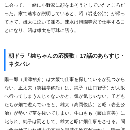
に会って、一緒に小野家に顔を出そうとしていたところだ
った。家で速水が説明していると、昭（岩芝公治）が帰っ
てきて、雄太に泣いて謝る。速水は興園寺家で仕事するこ
とになり、昭は雄太を野球に誘う。
朝ドラ「純ちゃんの応援歌」17話のあらすじ・
ネタバレ
陽一郎（川津祐介）は大阪で仕事を探しているが見つから
ない。正太夫（笑福亭鶴瓶）は、純子（山口智子）が大阪
へ行ってしまうんじゃないかと、気が気じゃない。子ども
たちが畑で遊んでいると、雄太（高岡俊広）と昭（岩芝公
治）が勢いで苗を抜いてしまい、牛山もも（藤山直美）に
叱られ、純子は罰として、雄太と昭に畑仕事をさせる。問
い合わせていた雄太の本籍と親戚の所在がわかり、陽一郎