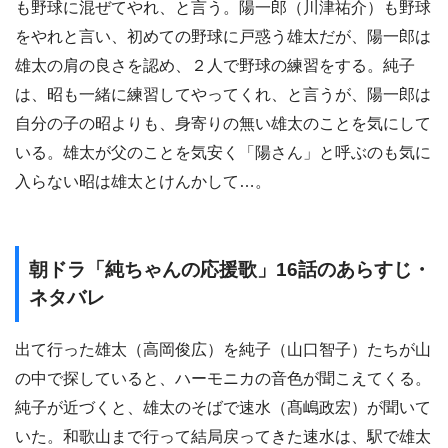
も野球に混ぜてやれ、と言う。陽一郎（川津祐介）も野球
をやれと言い、初めての野球に戸惑う雄太だが、陽一郎は
雄太の肩の良さを認め、２人で野球の練習をする。純子
は、昭も一緒に練習してやってくれ、と言うが、陽一郎は
自分の子の昭よりも、身寄りの無い雄太のことを気にして
いる。雄太が父のことを気安く「陽さん」と呼ぶのも気に
入らない昭は雄太とけんかして…。
朝ドラ「純ちゃんの応援歌」16話のあらすじ・
ネタバレ
出て行った雄太（高岡俊広）を純子（山口智子）たちが山
の中で探していると、ハーモニカの音色が聞こえてくる。
純子が近づくと、雄太のそばで速水（髙嶋政宏）が聞いて
いた。和歌山まで行って結局戻ってきた速水は、駅で雄太