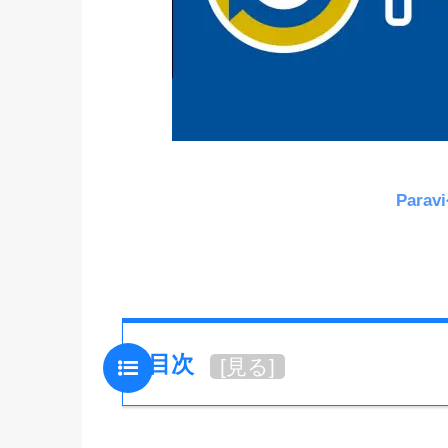
Para
目次
[
見る
]