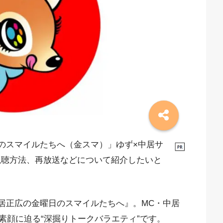
日のスマイルたちへ（金スマ）」ゆず×中居サ
視聴方法、再放送などについて紹介したいと
中居正広の金曜日のスマイルたちへ』。MC・中居
素顔に迫る“深掘りトークバラエティ”です。