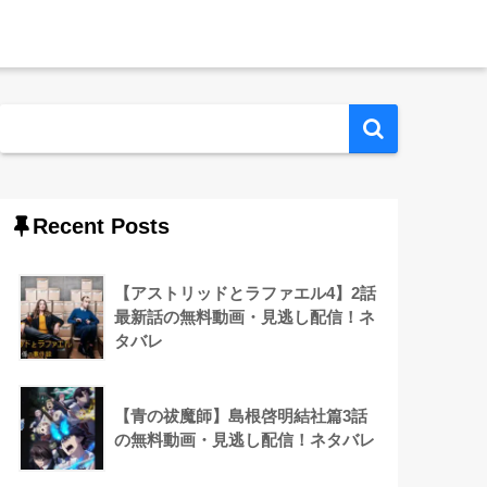
Recent Posts
【アストリッドとラファエル4】2話
最新話の無料動画・見逃し配信！ネ
タバレ
【青の祓魔師】島根啓明結社篇3話
の無料動画・見逃し配信！ネタバレ