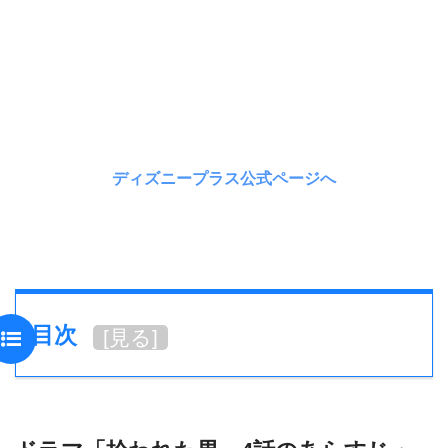
ディズニープラス公式ページへ
目次
[
見る
]