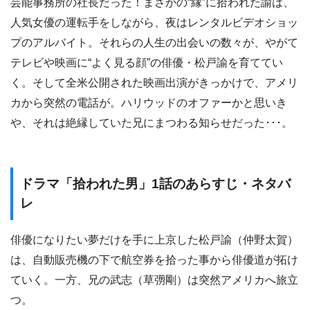
芸能事務所の社長だった！まさかの“縁”に拾われた諭は、
人気女優の運転手をしながら、夜はレンタルビデオショッ
プのアルバイト。それらの人生の出会いの数々が、やがて
テレビや映画に“よく見る顔”の俳優・松戸諭を育ててい
く。そして全米公開された映画出演がきっかけで、アメリ
カから突然の電話が。ハリウッドのオファーかと思いき
や、それは絶縁していた兄にまつわる知らせだった･･･。
ドラマ「拾われた男」1話のあらすじ・ネタバ
レ
俳優になりたい夢だけを手に上京した松戸諭（仲野太賀）
は、自動販売機の下で航空券を拾った事から俳優道が拓け
ていく。一方、兄の武志（草彅剛）は突然アメリカへ旅立
つ。