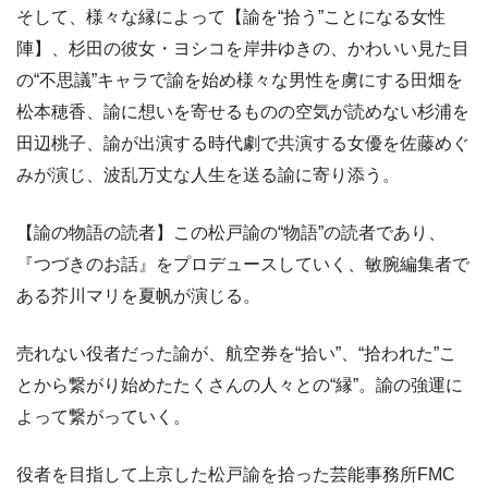
そして、様々な縁によって【諭を“拾う”ことになる女性
陣】、杉田の彼女・ヨシコを岸井ゆきの、かわいい見た目
の“不思議”キャラで諭を始め様々な男性を虜にする田畑を
松本穂香、諭に想いを寄せるものの空気が読めない杉浦を
田辺桃子、諭が出演する時代劇で共演する女優を佐藤めぐ
みが演じ、波乱万丈な人生を送る諭に寄り添う。
【諭の物語の読者】この松戸諭の“物語”の読者であり、
『つづきのお話』をプロデュースしていく、敏腕編集者で
ある芥川マリを夏帆が演じる。
売れない役者だった諭が、航空券を“拾い”、“拾われた”こ
とから繋がり始めたたくさんの人々との“縁”。諭の強運に
よって繋がっていく。
役者を目指して上京した松戸諭を拾った芸能事務所FMC