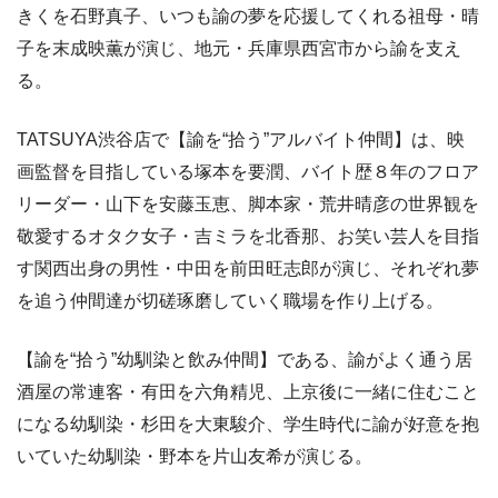
きくを石野真子、いつも諭の夢を応援してくれる祖母・晴
子を末成映薫が演じ、地元・兵庫県西宮市から諭を支え
る。
TATSUYA渋谷店で【諭を“拾う”アルバイト仲間】は、映
画監督を目指している塚本を要潤、バイト歴８年のフロア
リーダー・山下を安藤玉恵、脚本家・荒井晴彦の世界観を
敬愛するオタク女子・吉ミラを北香那、お笑い芸人を目指
す関西出身の男性・中田を前田旺志郎が演じ、それぞれ夢
を追う仲間達が切磋琢磨していく職場を作り上げる。
【諭を“拾う”幼馴染と飲み仲間】である、諭がよく通う居
酒屋の常連客・有田を六角精児、上京後に一緒に住むこと
になる幼馴染・杉田を大東駿介、学生時代に諭が好意を抱
いていた幼馴染・野本を片山友希が演じる。