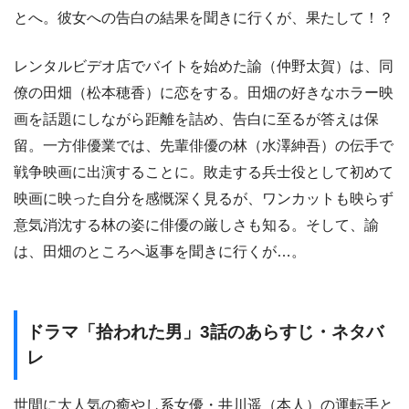
とへ。彼女への告白の結果を聞きに行くが、果たして！？
レンタルビデオ店でバイトを始めた諭（仲野太賀）は、同
僚の田畑（松本穂香）に恋をする。田畑の好きなホラー映
画を話題にしながら距離を詰め、告白に至るが答えは保
留。一方俳優業では、先輩俳優の林（水澤紳吾）の伝手で
戦争映画に出演することに。敗走する兵士役として初めて
映画に映った自分を感慨深く見るが、ワンカットも映らず
意気消沈する林の姿に俳優の厳しさも知る。そして、諭
は、田畑のところへ返事を聞きに行くが…。
ドラマ「拾われた男」3話のあらすじ・ネタバ
レ
世間に大人気の癒やし系女優・井川遥（本人）の運転手と