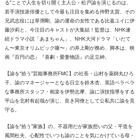
る”ことで人生を切り開く主人公・松戸諭を演じるのは、
若手演技派俳優として今最も注目を集める仲野太賀、その
兄武志役には草彅剛。諭の運命の女性である比嘉ユイに伊
藤沙莉と、今注目のキャストが大集結！監督は、NHK連
続ドラマ小説「あまちゃん」、NHK大河ドラマ「いだて
ん〜東京オリムピック噺〜」の井上剛が務め、脚本は、映
画『百円の恋』『喜劇・愛妻物語』の足立紳。
【諭を“拾う”芸能事務所FMC】の社長・山村を薬師丸ひろ
子、諭のマネージャーとなる日立を鈴木杏、英語ペラペラ
な事務所スタッフ・相楽を伊勢志摩、諭に演技指導をする
平山を北村有起哉が演じ、良き同僚として公私共に諭を見
守る。
【諭を“拾う”家族】の、不器用だが家族想いの父・平造を
風間杜夫、心配性でいつも諭のことを気にかけている母・