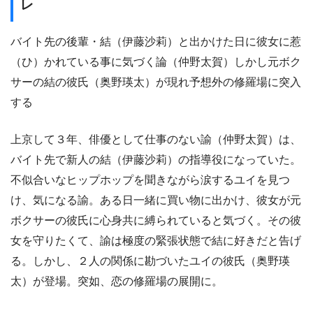
レ
バイト先の後輩・結（伊藤沙莉）と出かけた日に彼女に惹
（ひ）かれている事に気づく論（仲野太賀）しかし元ボク
サーの結の彼氏（奥野瑛太）が現れ予想外の修羅場に突入
する
上京して３年、俳優として仕事のない諭（仲野太賀）は、
バイト先で新人の結（伊藤沙莉）の指導役になっていた。
不似合いなヒップホップを聞きながら涙するユイを見つ
け、気になる諭。ある日一緒に買い物に出かけ、彼女が元
ボクサーの彼氏に心身共に縛られていると気づく。その彼
女を守りたくて、諭は極度の緊張状態で結に好きだと告げ
る。しかし、２人の関係に勘づいたユイの彼氏（奥野瑛
太）が登場。突如、恋の修羅場の展開に。