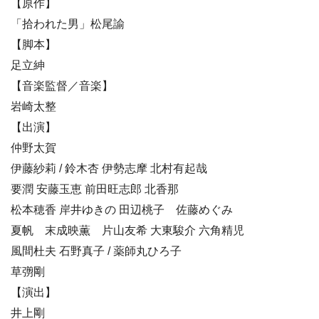
【原作】
「拾われた男」松尾諭
【脚本】
足立紳
【音楽監督／音楽】
岩崎太整
【出演】
仲野太賀
伊藤紗莉 / 鈴木杏 伊勢志摩 北村有起哉
要潤 安藤玉恵 前田旺志郎 北香那
松本穂香 岸井ゆきの 田辺桃子 佐藤めぐみ
夏帆 末成映薫 片山友希 大東駿介 六角精児
風間杜夫 石野真子 / 薬師丸ひろ子
草彅剛
【演出】
井上剛