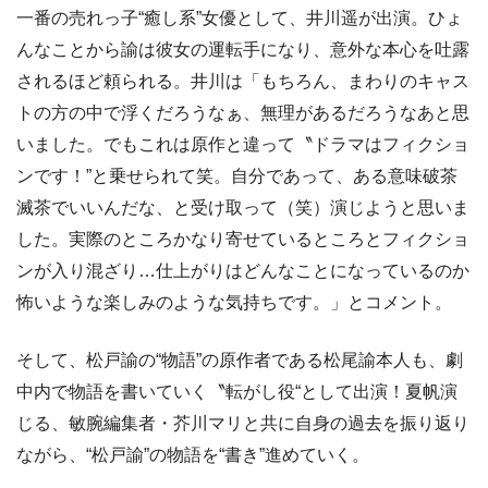
一番の売れっ子“癒し系”女優として、井川遥が出演。ひょ
んなことから諭は彼女の運転手になり、意外な本心を吐露
されるほど頼られる。井川は「もちろん、まわりのキャス
トの方の中で浮くだろうなぁ、無理があるだろうなあと思
いました。でもこれは原作と違って〝ドラマはフィクショ
ンです！”と乗せられて笑。自分であって、ある意味破茶
滅茶でいいんだな、と受け取って（笑）演じようと思いま
した。実際のところかなり寄せているところとフィクショ
ンが入り混ざり…仕上がりはどんなことになっているのか
怖いような楽しみのような気持ちです。」とコメント。
そして、松戸諭の“物語”の原作者である松尾諭本人も、劇
中内で物語を書いていく〝転がし役“として出演！夏帆演
じる、敏腕編集者・芥川マリと共に自身の過去を振り返り
ながら、“松戸諭”の物語を“書き”進めていく。