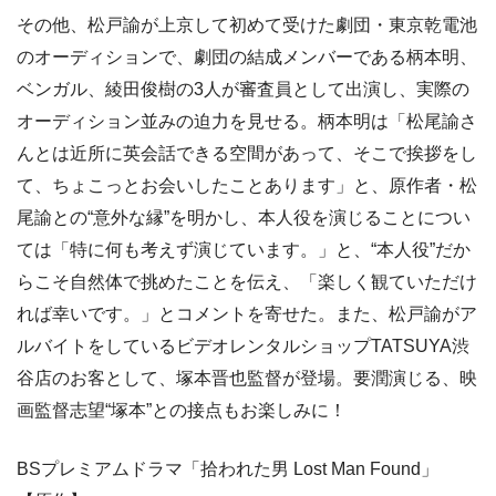
その他、松戸諭が上京して初めて受けた劇団・東京乾電池
のオーディションで、劇団の結成メンバーである柄本明、
ベンガル、綾田俊樹の3人が審査員として出演し、実際の
オーディション並みの迫力を見せる。柄本明は「松尾諭さ
んとは近所に英会話できる空間があって、そこで挨拶をし
て、ちょこっとお会いしたことあります」と、原作者・松
尾諭との“意外な縁”を明かし、本人役を演じることについ
ては「特に何も考えず演じています。」と、“本人役”だか
らこそ自然体で挑めたことを伝え、「楽しく観ていただけ
れば幸いです。」とコメントを寄せた。また、松戸諭がア
ルバイトをしているビデオレンタルショップTATSUYA渋
谷店のお客として、塚本晋也監督が登場。要潤演じる、映
画監督志望“塚本”との接点もお楽しみに！
BSプレミアムドラマ「拾われた男 Lost Man Found」