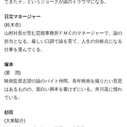
てきた子」というジョークが諭のトラウマになる。
日立マネージャー
(鈴木杏)
山村社長が営む芸能事務所ＦＭＣのマネージャーで、諭の
担当となる。厳しい口調で諭を育て、人生の分岐点になる
仕事を運んでくる。
塚本
(要 潤)
映画監督志望の諭のバイト仲間。長年映画を撮りたい意思
はあるものの、面白い脚本を書けずにいる。井川遥に憧れ
ている。
杉田
(大東駿介)