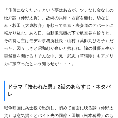
「俳優になりたい」という夢はあるが、ツテなし金なしの
松戸諭（仲野太賀）。故郷の兵庫・西宮を離れ、幼なじ
み・杉田（大東駿介）を頼って東京・表参道のアパートに
転がり込む。ある日、自動販売機の下で航空券を拾うと、
その持ち主はモデル事務所社長・山村（薬師丸ひろ子）だ
った。図々しさと昭和顔が良いと拾われ、諭の俳優人生が
突然幕を開ける！そんな中、兄・武志（草彅剛）もアメリ
カに旅立ったという知らせが・・・。
ドラマ「拾われた男」2話のあらすじ・ネタバ
レ
戦争映画に兵士役で出演し、初めて画面に映る諭（仲野太
賀）は意気揚々とバイト先の同僚・田畑（松本穂香）のも