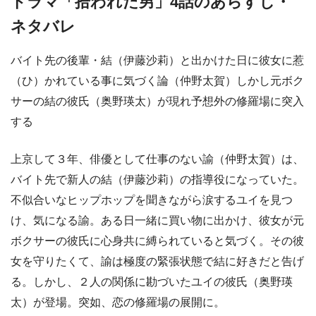
ドラマ「拾われた男」4話のあらすじ・
ネタバレ
バイト先の後輩・結（伊藤沙莉）と出かけた日に彼女に惹
（ひ）かれている事に気づく論（仲野太賀）しかし元ボク
サーの結の彼氏（奥野瑛太）が現れ予想外の修羅場に突入
する
上京して３年、俳優として仕事のない諭（仲野太賀）は、
バイト先で新人の結（伊藤沙莉）の指導役になっていた。
不似合いなヒップホップを聞きながら涙するユイを見つ
け、気になる諭。ある日一緒に買い物に出かけ、彼女が元
ボクサーの彼氏に心身共に縛られていると気づく。その彼
女を守りたくて、諭は極度の緊張状態で結に好きだと告げ
る。しかし、２人の関係に勘づいたユイの彼氏（奥野瑛
太）が登場。突如、恋の修羅場の展開に。