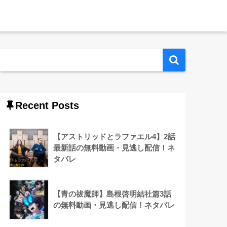
Recent Posts
【アストリッドとラファエル4】2話
最新話の無料動画・見逃し配信！ネ
タバレ
【青の祓魔師】島根啓明結社篇3話
の無料動画・見逃し配信！ネタバレ