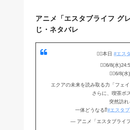
アニメ「エスタブライフ グ
じ・ネタバレ
🏃‍♀️本日
#エス
🏃‍♂️6/8(水
🏃‍♂️6/
エクアの未来を読み取る力「フェイ
さらに、喫茶ボ
突然訪れ
一体どうなる⁉️
#エスタ
— アニメ「エスタブライフ」放送