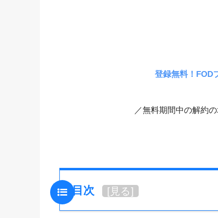
登録無料！FOD
／無料期間中の解約の
目次
[
見る
]