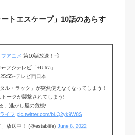
レートエスケープ」10話のあらす
タブアニメ
第10話放送！💨
)24:55~フジテレビ「+Ultra」
8(水)25:55~テレビ西日本
タル・ラック」が突然使えなくなってしまう！
ストークが襲撃されてしまう!
る、逃がし屋の危機!
ブライフ
pic.twitter.com/bLQ2yk9W8S
中！ (@establife)
June 8, 2022