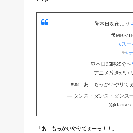
🕺本日深夜より
🎥MBS/
「
#ス
✨
#
⏰本日25時25分〜
アニメ放送がいよ
#08「あ―もっかいやりて
— ダンス・ダンス・ダンスー
(@danseu
「あ―もっかいやりてぇーっ！！」