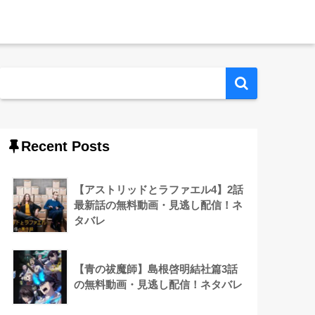
Recent Posts
【アストリッドとラファエル4】2話
最新話の無料動画・見逃し配信！ネ
タバレ
【青の祓魔師】島根啓明結社篇3話
の無料動画・見逃し配信！ネタバレ