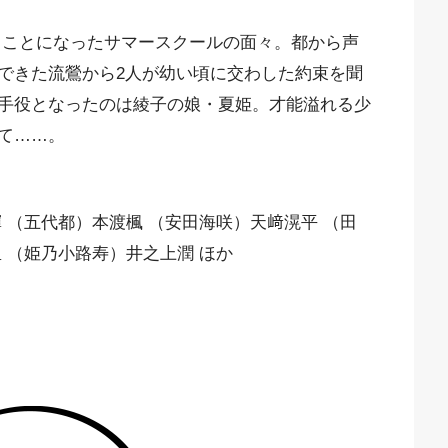
ることになったサマースクールの面々。都から声
できた流鶯から2人が幼い頃に交わした約束を聞
手役となったのは綾子の娘・夏姫。才能溢れる少
て……。
 （五代都）本渡楓 （安田海咲）天﨑滉平 （田
 （姫乃小路寿）井之上潤 ほか