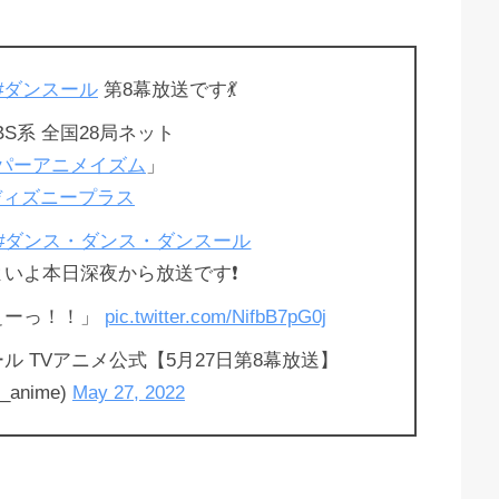
#ダンスール
第8幕放送です💃
TBS系 全国28局ネット
ーパーアニメイズム
」
ディズニープラス
#ダンス・ダンス・ダンスール
いよ本日深夜から放送です❗️
ぇーっ！！」
pic.twitter.com/NifbB7pG0j
ル TVアニメ公式【5月27日第8幕放送】
r_anime)
May 27, 2022