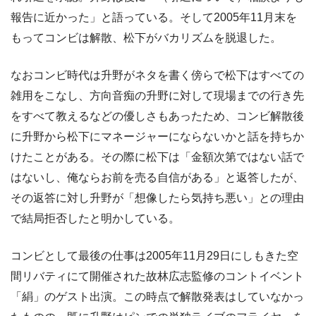
報告に近かった」と語っている。そして2005年11月末を
もってコンビは解散、松下がバカリズムを脱退した。
なおコンビ時代は升野がネタを書く傍らで松下はすべての
雑用をこなし、方向音痴の升野に対して現場までの行き先
をすべて教えるなどの優しさもあったため、コンビ解散後
に升野から松下にマネージャーにならないかと話を持ちか
けたことがある。その際に松下は「金額次第ではない話で
はないし、俺ならお前を売る自信がある」と返答したが、
その返答に対し升野が「想像したら気持ち悪い」との理由
で結局拒否したと明かしている。
コンビとして最後の仕事は2005年11月29日にしもきた空
間リバティにて開催された故林広志監修のコントイベント
「絹」のゲスト出演。この時点で解散発表はしていなかっ