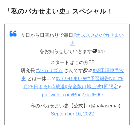
「私のバカせまい史」スペシャル！
今日から日替わりで毎日
#オススメのバカせまい
史
をお知らせしていきます🥷⚔✨
スタートはこの方💁‍♀️
研究長
#バカリズム
さんです🤗🎉
#柴田理恵号泣
史
とは一体…？
#バカせまい史
#予習報告No1
#9
月29日よる8時放送
#完全版は地上波1回限定
⚡️
pic.twitter.com/Phq7kqUE9Q
— 私のバカせまい史【公式】 (@bakasemai)
September 16, 2022