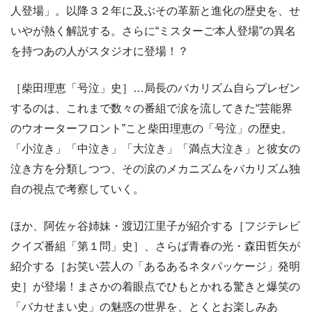
人登場」。以降３２年に及ぶその革新と進化の歴史を、せ
いやが熱く解説する。さらに“ミスターご本人登場”の異名
を持つあの人がスタジオに登場！？
［柴田理恵「号泣」史］…局長のバカリズム自らプレゼン
するのは、これまで数々の番組で涙を流してきた“芸能界
のウオーターフロント”こと柴田理恵の「号泣」の歴史。
「小泣き」「中泣き」「大泣き」「満点大泣き」と彼女の
泣き方を分類しつつ、その涙のメカニズムをバカリズム独
自の視点で考察していく。
ほか、阿佐ヶ谷姉妹・渡辺江里子が紹介する［フジテレビ
クイズ番組「第１問」史］、さらば青春の光・森田哲矢が
紹介する［お笑い芸人の「あるあるネタパッケージ」発明
史］が登場！まさかの着眼点でひもとかれる驚きと爆笑の
「バカせまい史」の魅惑の世界を、とくとお楽しみあ