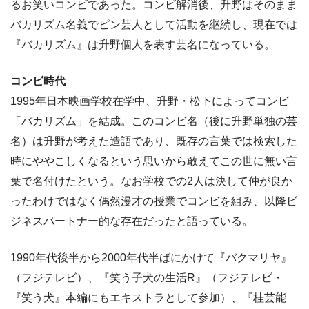
るお笑いコンビであった。コンビ解消後、升野はそのまま
バカリズム名義でピン芸人として活動を継続し、現在では
『バカリズム』は升野個人を表す芸名になっている。
コンビ時代
1995年日本映画学校在学中、升野・松下によってコンビ
「バカリズム」を結成。このコンビ名（後に升野単独の芸
名）は升野が考えた造語であり、既存の言葉では検索した
時にややこしくなるという思いから敢えてこの世に無い言
葉で名付けたという。なお学校での2人は決して仲が良か
ったわけではなく偶然漫才の授業でコンビを組み、以降ビ
ジネスパートナー的な存在だったと語っている。
1990年代後半から2000年代半ばにかけて『バクマリヤ』
（フジテレビ）、『笑う子犬の生活R』（フジテレビ・
『笑う犬』本編にもエキストラとして参加）、『桂芸能