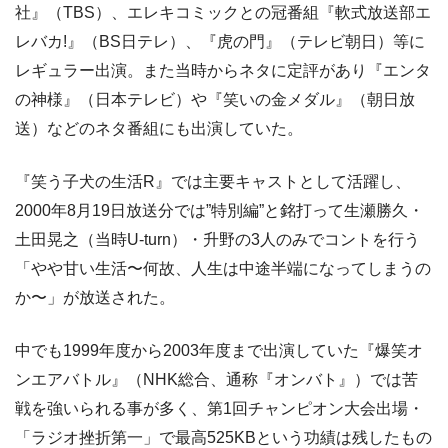
社』（TBS）、エレキコミックとの冠番組『軟式放送部エ
レバカ!』（BS日テレ）、『虎の門』（テレビ朝日）等に
レギュラー出演。また当時からネタに定評があり『エンタ
の神様』（日本テレビ）や『笑いの金メダル』（朝日放
送）などのネタ番組にも出演していた。
『笑う子犬の生活R』では主要キャストとして活躍し、
2000年8月19日放送分では”特別編”と銘打って生瀬勝久・
土田晃之（当時U-turn）・升野の3人のみでコントを行う
「やや甘い生活〜何故、人生は中途半端になってしまうの
か〜」が放送された。
中でも1999年度から2003年度まで出演していた『爆笑オ
ンエアバトル』（NHK総合、通称『オンバト』）では苦
戦を強いられる事が多く、第1回チャンピオン大会出場・
「ラジオ挫折第一」で最高525KBという功績は残したもの