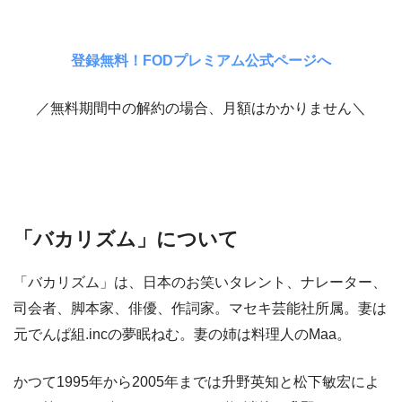
登録無料！FODプレミアム公式ページへ
／無料期間中の解約の場合、月額はかかりません＼
「バカリズム」について
「バカリズム」は、日本のお笑いタレント、ナレーター、
司会者、脚本家、俳優、作詞家。マセキ芸能社所属。妻は
元でんぱ組.incの夢眠ねむ。妻の姉は料理人のMaa。
かつて1995年から2005年までは升野英知と松下敏宏によ