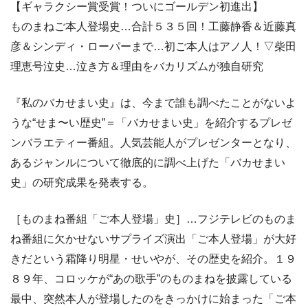
【ギャラクシー賞受賞！ついにゴールデン初進出】
ものまねご本人登場史…合計５３５回！工藤静香＆近藤真
彦＆シンディ・ローパーまで…初ご本人はアノ人！▽柴田
理恵号泣史…泣き方＆理由をバカリズムが独自研究
『私のバカせまい史』は、今まで誰も調べたことがないよ
うな“せま〜い歴史”＝「バカせまい史」を紹介するプレゼ
ンバラエティー番組。人気芸能人がプレゼンターとなり、
あるジャンルについて徹底的に調べ上げた「バカせまい
史」の研究成果を発表する。
［ものまね番組「ご本人登場」史］…フジテレビのものま
ね番組に欠かせないサプライズ演出「ご本人登場」が大好
きだという霜降り明星・せいやが、その歴史を紹介。１９
８９年、コロッケが“あの歌手”のものまねを披露している
最中、突然本人が登場したのをきっかけに始まった「ご本