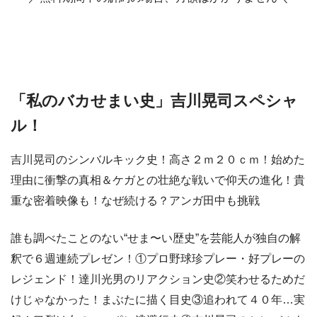
「私のバカせまい史」吉川晃司スペシャ
ル！
吉川晃司のシンバルキック史！高さ２ｍ２０ｃｍ！始めた
理由に衝撃の真相＆ケガとの壮絶な戦いで仰天の進化！貴
重な密着映像も！なぜ続ける？アンガ田中も挑戦
誰も調べたことのない“せま〜い歴史”を芸能人が独自の解
釈で６週連続プレゼン！①プロ野球珍プレー・好プレーの
レジェンド！達川光男のリアクション史②笑わせるためだ
けじゃなかった！まぶたに描く目史③追われて４０年…実