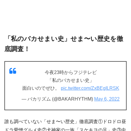
「私のバカせまい史」せま〜い歴史を徹
底調査！
今夜23時からフジテレビ
「私のバカせまい史」
面白いのでぜひ。
pic.twitter.com/ZxBEgILRSK
— バカリズム (@BAKARHYTHM)
May 6, 2022
誰も調べていない「せま〜い歴史」徹底調査①ドロドロ昼
ドラ愛憎グルメ史②犬神家の一族「スケキヨの足」史③虫