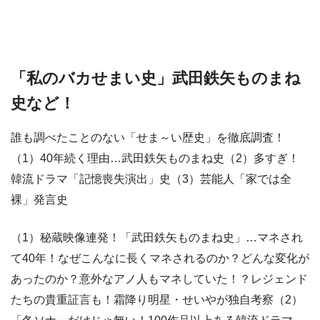
「私のバカせまい史」武田鉄矢ものまね
史など！
誰も調べたことのない「せま～い歴史」を徹底調査！
（1）40年続く理由…武田鉄矢ものまね史（2）多すぎ！
韓流ドラマ「記憶喪失演出」史（3）芸能人「家では全
裸」発言史
（1）秘蔵映像連発！「武田鉄矢ものまね史」…マネされ
て40年！なぜこんなに長くマネされるのか？どんな変化が
あったのか？意外なアノ人もマネしていた！？レジェンド
たちの貴重証言も！霜降り明星・せいやが独自考察（2）