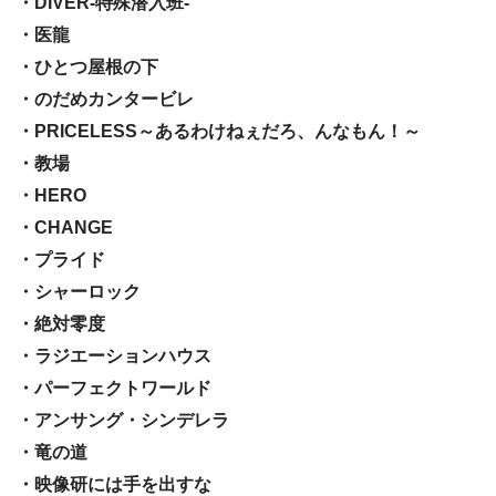
・DIVER-特殊潜入班-
・医龍
・ひとつ屋根の下
・のだめカンタービレ
・PRICELESS～あるわけねぇだろ、んなもん！～
・教場
・HERO
・CHANGE
・プライド
・シャーロック
・絶対零度
・ラジエーションハウス
・パーフェクトワールド
・アンサング・シンデレラ
・竜の道
・映像研には手を出すな