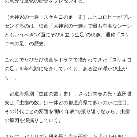
の意外な進化の歴史をプレゼンする。
［犬神家の一族「スケキヨの足」史］…ヒコロヒーがプレ
ゼンするのは、映画『犬神家の一族』で最も有名なシーン
ともいうべき“水面にそびえ立つ生足”の映像、通称「スケ
キヨの足」の歴史。
これまでたびたび映画やドラマで描かれてきた「スケキヨ
の足」を年代順に紹介していくと、ある謎が浮かび上が
り…。
［都道府県別「虫歯の数」史］…さらば青春の光・森田哲
矢は「虫歯の数」は一体どの都道府県で多いのかに注目。
その時代ごとの変遷を“動く年表”で振り返りながら、虫歯
の原因を深掘りしていく。
さらに、バカリズム研究長も自ら研究した「バカせまい