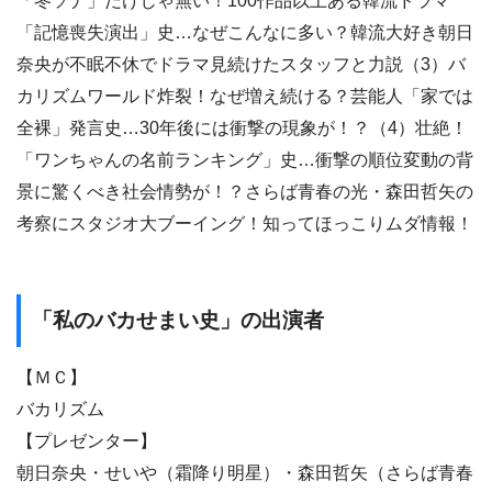
「冬ソナ」だけじゃ無い！100作品以上ある韓流ドラマ
「記憶喪失演出」史…なぜこんなに多い？韓流大好き朝日
奈央が不眠不休でドラマ見続けたスタッフと力説（3）バ
カリズムワールド炸裂！なぜ増え続ける？芸能人「家では
全裸」発言史…30年後には衝撃の現象が！？（4）壮絶！
「ワンちゃんの名前ランキング」史…衝撃の順位変動の背
景に驚くべき社会情勢が！？さらば青春の光・森田哲矢の
考察にスタジオ大ブーイング！知ってほっこりムダ情報！
「私のバカせまい史」の出演者
【ＭＣ】
バカリズム
【プレゼンター】
朝日奈央・せいや（霜降り明星）・森田哲矢（さらば青春