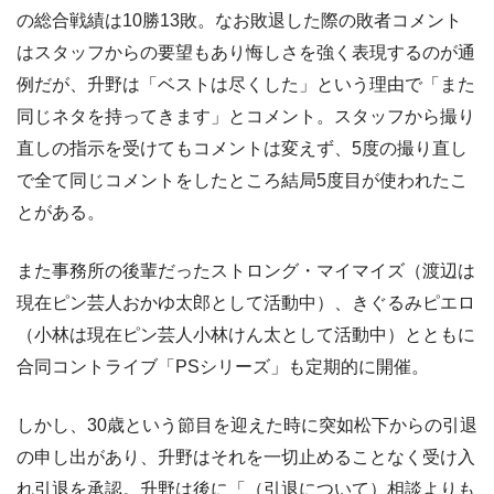
の総合戦績は10勝13敗。なお敗退した際の敗者コメント
はスタッフからの要望もあり悔しさを強く表現するのが通
例だが、升野は「ベストは尽くした」という理由で「また
同じネタを持ってきます」とコメント。スタッフから撮り
直しの指示を受けてもコメントは変えず、5度の撮り直し
で全て同じコメントをしたところ結局5度目が使われたこ
とがある。
また事務所の後輩だったストロング・マイマイズ（渡辺は
現在ピン芸人おかゆ太郎として活動中）、きぐるみピエロ
（小林は現在ピン芸人小林けん太として活動中）とともに
合同コントライブ「PSシリーズ」も定期的に開催。
しかし、30歳という節目を迎えた時に突如松下からの引退
の申し出があり、升野はそれを一切止めることなく受け入
れ引退を承認。升野は後に「（引退について）相談よりも