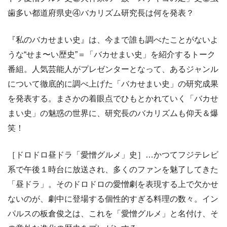
歯多い都道府県史④バカリズム研究長は何を発表？
『私のバカせまい史』は、今まで誰も調べたことがないよ
うな“せま〜い歴史”＝「バカせまい史」を紹介するトーク
番組。人気芸能人がプレゼンターとなって、あるジャンル
について徹底的に調べ上げた「バカせまい史」の研究成果
を発表する。まさかの着眼点でひもとかれていく「バカせ
まい史」の魅惑の世界に、研究長のバカリズムも仰天＆爆
笑！
［ドロドロ昼ドラ「愛憎グルメ」史］…かつてフジテレビ
系で午後１時台に放送され、多くのファンを魅了してきた
「昼ドラ」。そのドロドロの愛憎劇を表現する上で欠かせ
ないのが、劇中に登場する個性的すぎる料理の数々。イン
パルスの板倉俊之は、これを「愛憎グルメ」と名付け、そ