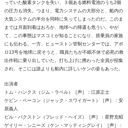
っていた酸素タンクを失い、３個ある燃料電池のうち2個
の圧力も消失。つまり、電力システムの大部分と、船内の
大気システムの半分を同時に失ってしまったのだ。このま
までは月面到着はおろか、地球への帰還も危うい。やが
て、この事態はマスコミが知ることになり、搭乗員の家族
にも伝わる。一方、ヒューストン管制センターでは、アポ
ロ13号を地球に戻そうと、職員たちが不眠不休で必死の救
出作戦に乗り出していた。打ち上げに携わった全員が招集
され、そこには誰よりも船内に詳しいケンの姿もあった。
出演者
トム・ハンクス（ジム・ラベル）［声］：江原正士
ケビン・ベーコン（ジャック・スワイガート）［声］：安
原義人
ビル・パクストン（フレッド・ヘイズ）［声］：星野充昭
ゲイリー・シニーズ（ケン・マッティングレイ）［声］：