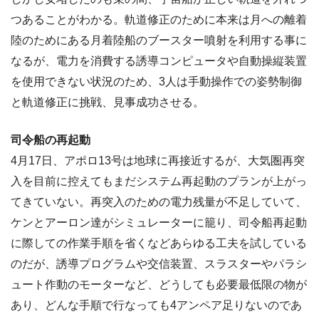
つあることがわかる。軌道修正のために本来は月への離着
陸のためにある月着陸船のブースター噴射を利用する事に
なるが、電力を消費する誘導コンピュータや自動操縦装置
を使用できない状況のため、3人は手動操作での姿勢制御
と軌道修正に挑戦、見事成功させる。
司令船の再起動
4月17日、アポロ13号は地球に再接近するが、大気圏再突
入を目前に控えてもまだシステム再起動のプランが上がっ
てきていない。再突入のための電力残量が不足していて、
ケンとアーロン達がシミュレーターに籠り、司令船再起動
に際しての作業手順を省くなどあらゆる工夫を試している
のだが、誘導プログラムや交信装置、スラスターやパラシ
ュート作動のモーターなど、どうしても必要最低限の物が
あり、どんな手順で行なっても4アンペア足りないのであ