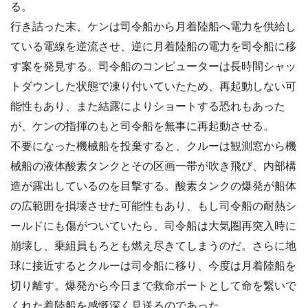
る。
行き詰った末、ケンは司令船から月着陸船へ電力を供給し
ている電線を逆流させ、逆に月着陸船の電力を司令船に移
す案を発見する。司令船のコンピューターは長時間シャッ
トダウンした状態で凍り付いていたため、再起動しない可
能性もあり、また結露によりショートする恐れもあった
が、ケンの指揮のもと司令船を無事に再起動させる。
不要になった機械船を投棄すると、クルーは観測窓から機
械船の液体酸素タンクとその区画一帯が吹き飛び、内部構
造が露出しているのを目撃する。酸素タンクの爆発が船体
の広範囲を損壊させた可能性もあり、もし司令船の耐熱シ
ールドにも傷がついていたら、司令船は大気圏再突入時に
崩壊し、乗組員もろとも燃え尽きてしまうのだ。さらに地
球に接近するとクルーは司令船に移り、今度は月着陸船を
切り離す。爆発から今日まで救命ボートとして命を繋いで
くれた着陸船を感慨深く見送るのであった。