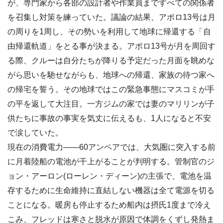
が、専門家から各部の設計者や作業員まですべての関係者
を召集し対策を練っていた。議論の結果、アポロ13号は月
の周りを1周し、その勢いを利用して地球に帰還する「自
由帰還軌道」をとる事が決まる。アポロ13号が月を周回す
る際、クルーは自分たちが降りる予定だった月面を眺めな
がら思いを馳せながらも、地球への帰還、家族の待つ家へ
の帰宅を誓う。その地球ではこの緊急事態にマスコミが手
の平を返して大注目。一方ジムの家では妻のマリリンが子
供たちに事故の事実を気丈に伝えるも、1人になると不安
で涙していた。
現在の消費電力――60アンペアでは、大気圏に突入する前
に月着陸船の電池が干上がることが判明する。管制官のジ
ョン・アーロン(ローレン・ディーン)の主張で、電池を温
存するために生命維持に直結しない機器は全て電源を切る
ことになる。暖房も停止するため船内は摂氏1度まで冷え
こみ、フレッドは寒さと脱水が原因で体調をくずし発熱ま