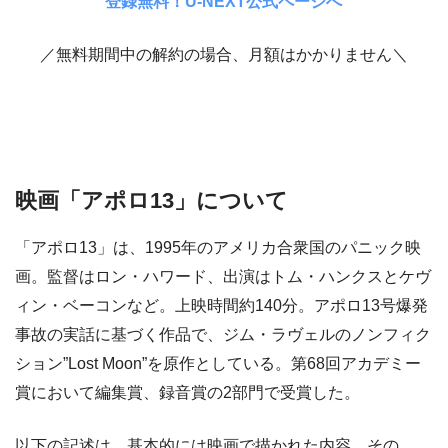
登録無料！U-NEXT公式ページへ
／無料期間中の解約の場合、月額はかかりません＼
映画「アポロ13」について
「アポロ13」は、1995年のアメリカ合衆国のパニック映
画。監督はロン・ハワード、出演はトム・ハンクスとケヴ
ィン・ベーコンなど。上映時間約140分。アポロ13号爆発
事故の実話に基づく作品で、ジム・ラヴェルのノンフィク
ション”Lost Moon”を原作としている。第68回アカデミー
賞において編集賞、録音賞の2部門で受賞した。
以下の記述は、基本的には映画で描かれた内容、その