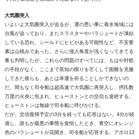
大気圏突入
いよいよ大気圏突入が迫るが、運の悪い事に着水海域には
台風が迫っており、またスラスターやパラシュートが凍結
している恐れ、シールドにヒビがある可能性など、不安要
素は山積みであった。さらに侵入角度が浅くなってきてる
事も判明したが、これらの問題のすべてには、もはや対処
の手段がなく、ここまで英知の限りを尽くして困難を克服
してきた彼らも、あとは幸運を祈ることしかできないの
だ。間もなく司令船は超高速で大気圏に再突入し、摂氏数
万度の火炎に包まれ、ヒューストンとの交信も途絶する。
ヒューストンは無線で司令船に呼びかける。
だが、交信復帰予定の3分を経っても応答はない。4分が経
過し、誰もが最悪の事態を覚悟したとき、青空にオレンジ
色のパラシュートが花開き、司令船が応答する。アポロ13