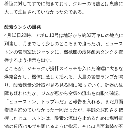
着陸に対してすでに飽きており、クルーの情熱とは裏腹に
大して注目されていなかったのである。
酸素タンクの爆発
4月13日22時、アポロ13号は地球から約32万キロの地点に
到達し、月までもう少しのところまで迫った頃、ヒュース
トンの管制室はジャックに、機械船の液体酸素タンクを攪
拌するよう指示を出す。
ところが、ジャックが攪拌スイッチを入れた途端に大きな
爆発音がし、機体は激しく揺れる。大量の警告ランプが鳴
り、酸素残量の計器が見る見る間に減っていく。計器の故
障も疑われたが、ジムが窓から空気の流出を肉眼で確認、
「ヒューストン、トラブルだ」と報告を入れる。まだ月面
着陸を諦めていなかった一同だったが、事態の深刻さを把
握したヒューストンは、酸素の流出を止めるために燃料電
池の反応バルブを閉じるように指示。それは月面着陸が不