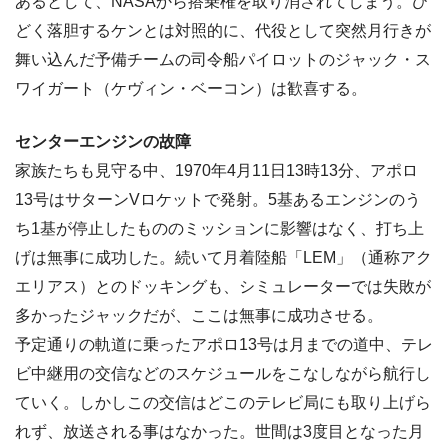
あるとして、NASAから搭乗権を取り消されてしまう。ひ
どく落胆するケンとは対照的に、代役として突然月行きが
舞い込んだ予備チームの司令船パイロットのジャック・ス
ワイガート（ケヴィン・ベーコン）は歓喜する。
センターエンジンの故障
家族たちも見守る中、1970年4月11日13時13分、アポロ
13号はサターンVロケットで発射。5基あるエンジンのう
ち1基が停止したもののミッションに影響はなく、打ち上
げは無事に成功した。続いて月着陸船「LEM」（通称アク
エリアス）とのドッキングも、シミュレーターでは失敗が
多かったジャックだが、ここは無事に成功させる。
予定通りの軌道に乗ったアポロ13号は月までの道中、テレ
ビ中継用の交信などのスケジュールをこなしながら航行し
ていく。しかしこの交信はどこのテレビ局にも取り上げら
れず、放送される事はなかった。世間は3度目となった月