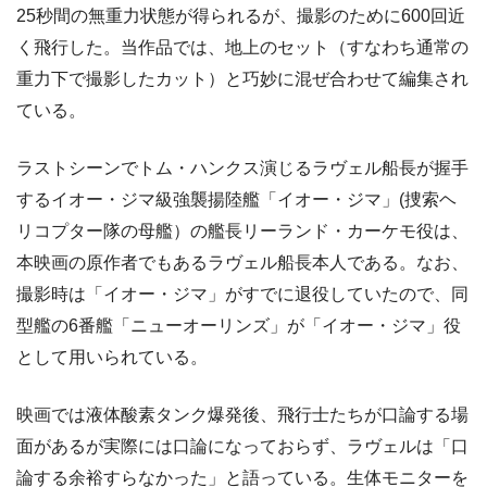
25秒間の無重力状態が得られるが、撮影のために600回近
く飛行した。当作品では、地上のセット（すなわち通常の
重力下で撮影したカット）と巧妙に混ぜ合わせて編集され
ている。
ラストシーンでトム・ハンクス演じるラヴェル船長が握手
するイオー・ジマ級強襲揚陸艦「イオー・ジマ」(捜索ヘ
リコプター隊の母艦）の艦長リーランド・カーケモ役は、
本映画の原作者でもあるラヴェル船長本人である。なお、
撮影時は「イオー・ジマ」がすでに退役していたので、同
型艦の6番艦「ニューオーリンズ」が「イオー・ジマ」役
として用いられている。
映画では液体酸素タンク爆発後、飛行士たちが口論する場
面があるが実際には口論になっておらず、ラヴェルは「口
論する余裕すらなかった」と語っている。生体モニターを