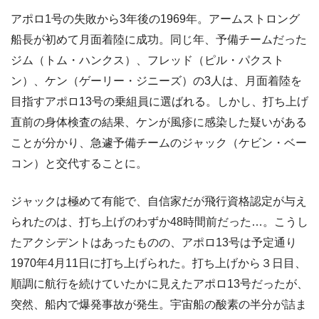
アポロ1号の失敗から3年後の1969年。アームストロング
船長が初めて月面着陸に成功。同じ年、予備チームだった
ジム（トム・ハンクス）、フレッド（ピル・パクスト
ン）、ケン（ゲーリー・ジニーズ）の3人は、月面着陸を
目指すアポロ13号の乗組員に選ばれる。しかし、打ち上げ
直前の身体検査の結果、ケンが風疹に感染した疑いがある
ことが分かり、急遽予備チームのジャック（ケビン・ベー
コン）と交代することに。
ジャックは極めて有能で、自信家だが飛行資格認定が与え
られたのは、打ち上げのわずか48時間前だった…。こうし
たアクシデントはあったものの、アポロ13号は予定通り
1970年4月11日に打ち上げられた。打ち上げから３日目、
順調に航行を続けていたかに見えたアポロ13号だったが、
突然、船内で爆発事故が発生。宇宙船の酸素の半分が詰ま