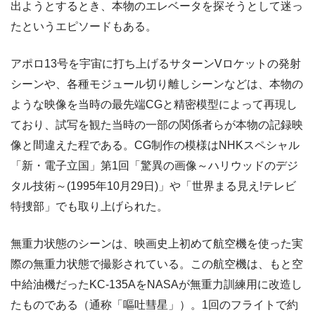
出ようとするとき、本物のエレベータを探そうとして迷っ
たというエピソードもある。
アポロ13号を宇宙に打ち上げるサターンVロケットの発射
シーンや、各種モジュール切り離しシーンなどは、本物の
ような映像を当時の最先端CGと精密模型によって再現し
ており、試写を観た当時の一部の関係者らが本物の記録映
像と間違えた程である。CG制作の模様はNHKスペシャル
「新・電子立国」第1回「驚異の画像～ハリウッドのデジ
タル技術～(1995年10月29日)」や「世界まる見え!テレビ
特捜部」でも取り上げられた。
無重力状態のシーンは、映画史上初めて航空機を使った実
際の無重力状態で撮影されている。この航空機は、もと空
中給油機だったKC-135AをNASAが無重力訓練用に改造し
たものである（通称「嘔吐彗星」）。1回のフライトで約