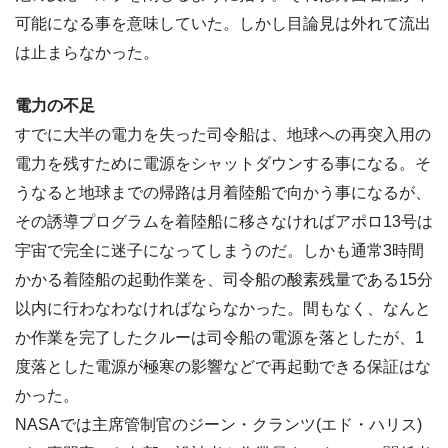
可能になる事を意味していた。しかし目論見は外れて流出
は止まらなかった。
電力の不足
すでに大半の電力を失った司令船は、地球への再突入用の
電力を残すために電源をシャットダウンする事になる。そ
うなると地球までの帰路は月着陸船で向かう事になるが、
その誘導プログラムを着陸船に移さなければアポロ13号は
宇宙で完全に迷子になってしまうのだ。しかも通常3時間
かかる着陸船の起動作業を、司令船の酸素残量である15分
以内に行わなわなければならなかった。間もなく、なんと
か作業を完了したクルーは司令船の電源を落としたが、1
度落とした電源が極寒の影響などで再起動できる保証はな
かった。
NASAでは主席管制官のジーン・クランツ(エド・ハリス)