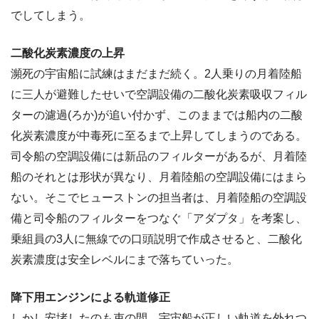
でしてしまう。
二酸化炭素濃度の上昇
瀕死の宇宙船に試練はまだまだ続く。2人乗りの月着陸船
に三人が避難したせいで空調設備の二酸化炭素吸収フィル
ターの濾過(ろか)が追い付かず、このままでは船内の二酸
化炭素濃度が中毒死に至るまで上昇してしまうのである。
司令船の空調設備には新品のフィルターがあるが、月着陸
船のそれとは形状が異なり、月着陸船の空調設備にはまら
ない。そこでヒューストンの担当者は、月着陸船の空調設
備と司令船のフィルターをつなぐ「アダプタ」を考案し、
乗組員の3人に無線での口頭説明で作成させると、二酸化
炭素濃度は安全レベルにまで落ちていった。
降下用エンジンによる軌道修正
しかし安堵したのも束の間、宇宙船が正しい軌道を外れつ