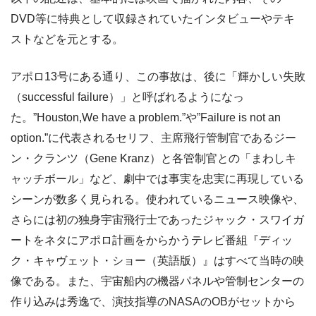
DVD等に特典として収録されていたインタビューやテキ
ストなどを元とする。
アポロ13号にある通り、この事故は、後に「輝かしい失敗
（successful failure）」と呼ばれるようになっ
た。”Houston,We have a problem.”や”Failure is not an
option.”に代表されるセリフ、主席飛行管制官であるジー
ン・クランツ（Gene Kranz）と各管制官との「まわしキ
ャッチボール」など、劇中では事実を忠実に再現している
シーンが数多く見られる。使われているニュース映像や、
さらには初の独身宇宙飛行士であったジャック・スワイガ
ートをネタにアポロ計画をからかうテレビ番組『ディッ
ク・キャヴェット・ショー（英語版）』はすべて当時の映
像である。また、宇宙船内の機器パネルや管制センターの
作り込みは秀逸で、演技指導のNASAのOBがセットから