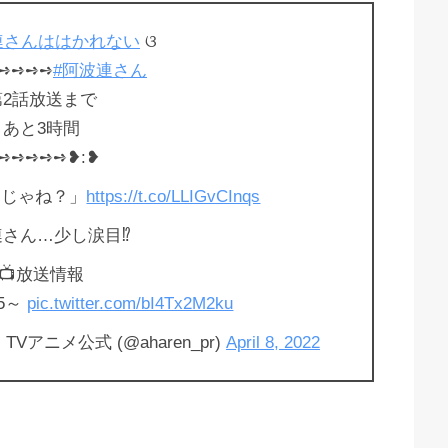
連さんははかれない
ଓ
➺➺➺➺➺
#阿波連さん
第2話放送まで
あと3時間
➺➺➺➺➺❥︎:❥︎
んじゃね？」
https://t.co/LLIGvCInqs
さん…少し涙目⁉️
📺放送情報
25～
pic.twitter.com/bI4Tx2M2ku
アニメ公式 (@aharen_pr)
April 8, 2022