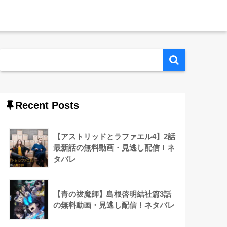
Recent Posts
【アストリッドとラファエル4】2話
最新話の無料動画・見逃し配信！ネ
タバレ
【青の祓魔師】島根啓明結社篇3話
の無料動画・見逃し配信！ネタバレ