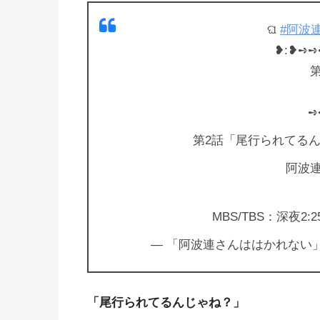
ଘ
#阿波
❥︎:❥︎➺
➺
第2話「尾行られてる
阿波連
MBS/TBS：深夜2:
— 「阿波連さんははかれない」TV
「尾行られてるんじゃね？」