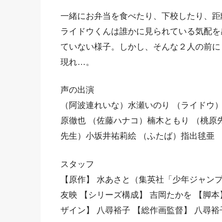
一緒にお弁当を食べたり、下校したり、距
ライドウくんは誰かに見られている気配を
ていない様子。しかし、そんな２人の前に
現れ…。
声の出演
（阿波連れいな）水瀬いのり （ライドウ）
原徹也 （佐藤ハナコ）楠木ともり （桃原
先生）小坂井祐莉絵 （ふたば）指出毬亜 
スタッフ
【原作】 水あさと（集英社「少年ジャンプ
友映 【シリーズ構成】 吉岡たかを 【脚
ザイン】 八尋裕子 【総作画監督】 八尋