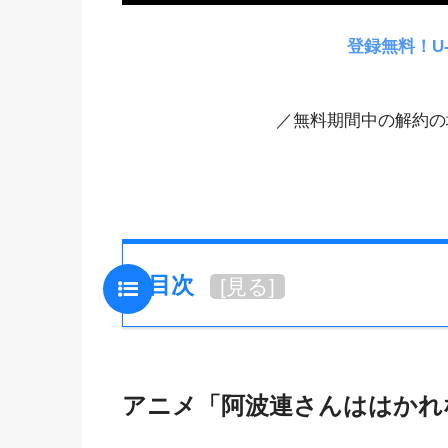
登録無料！U
／無料期間中の解約の
目次
[
見る
]
アニメ「阿波連さんははかれ