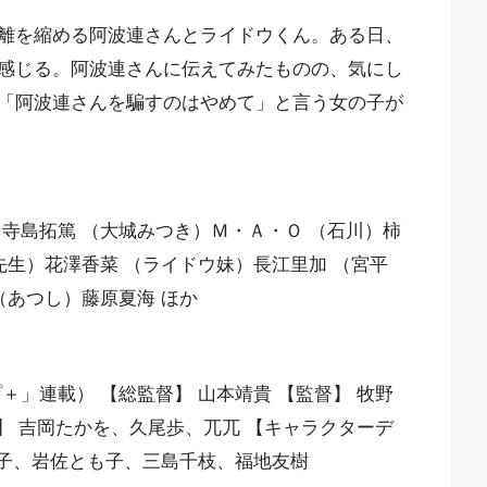
離を縮める阿波連さんとライドウくん。ある日、
感じる。阿波連さんに伝えてみたものの、気にし
「阿波連さんを騙すのはやめて」と言う女の子が
寺島拓篤 （大城みつき）Ｍ・Ａ・Ｏ （石川）柿
先生）花澤香菜 （ライドウ妹）長江里加 （宮平
（あつし）藤原夏海 ほか
＋」連載） 【総監督】 山本靖貴 【監督】 牧野
本】 吉岡たかを、久尾歩、兀兀 【キャラクターデ
裕子、岩佐とも子、三島千枝、福地友樹