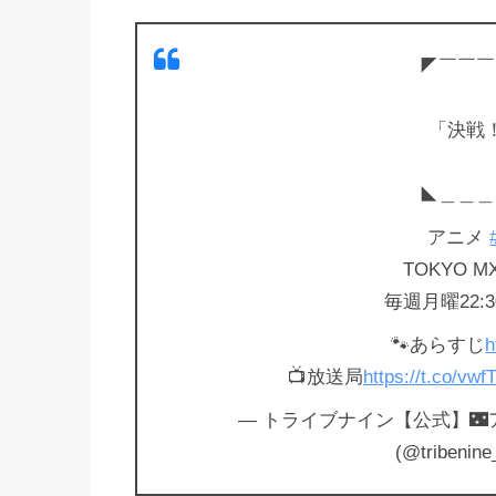
◤￣￣￣

「決戦
あら
◣＿＿＿
アニメ
TOKYO 
毎週月曜22:
🐾あらすじ
h
📺放送局
https://t.co/vwf
— トライブナイン【公式】
(@tribenine