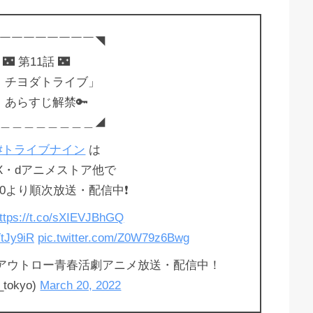
￣￣￣￣￣￣￣￣◥
 第11話 🌃
！チヨダトライブ」
すじ解禁🔑
＿＿＿＿＿＿＿＿◢
#トライブナイン
は
MX・dアニメストア他で
30より順次放送・配信中❗️
ttps://t.co/sXIEVJBhGQ
TtJy9iR
pic.twitter.com/Z0W79z6Bwg
アウトロー青春活劇アニメ放送・配信中！
_tokyo)
March 20, 2022