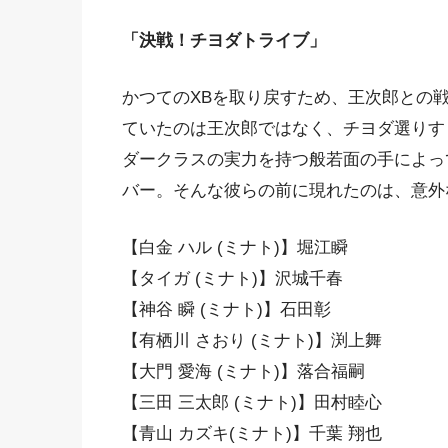
「決戦！チヨダトライブ」
かつてのXBを取り戻すため、王次郎との
ていたのは王次郎ではなく、チヨダ選りす
ダークラスの実力を持つ般若面の手によっ
バー。そんな彼らの前に現れたのは、意外
【白金 ハル (ミナト)】堀江瞬
【タイガ (ミナト)】沢城千春
【神谷 瞬 (ミナト)】石田彰
【有栖川 さおり (ミナト)】渕上舞
【大門 愛海 (ミナト)】落合福嗣
【三田 三太郎 (ミナト)】田村睦心
【青山 カズキ(ミナト)】千葉 翔也