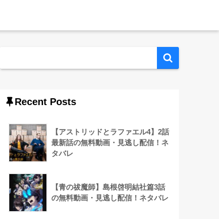
Recent Posts
【アストリッドとラファエル4】2話
最新話の無料動画・見逃し配信！ネ
タバレ
【青の祓魔師】島根啓明結社篇3話
の無料動画・見逃し配信！ネタバレ