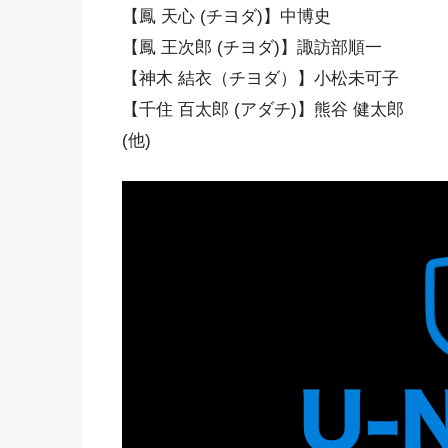
【鳳 天心 (チヨダ)】中博史
【鳳 王次郎 (チヨダ)】諏訪部順一
【神木 結衣（チヨダ）】小松未可子
【千住 百太郎 (アダチ)】熊谷 健太郎
(他)