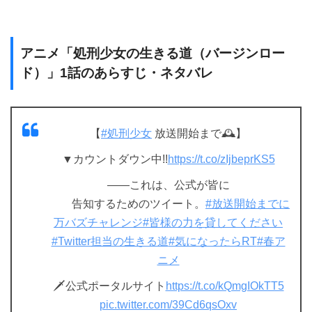
アニメ「処刑少女の生きる道（バージンロー
ド）」1話のあらすじ・ネタバレ
【
#処刑少女
放送開始まで🕰】
▼カウントダウン中!!
https://t.co/zIjbeprKS5
――これは、公式が皆に
告知するためのツイート。
#放送開始までに
万バズチャレンジ
#皆様の力を貸してください
#Twitter担当の生きる道
#気になったらRT
#春ア
ニメ
🗡公式ポータルサイト
https://t.co/kQmgIOkTT5
pic.twitter.com/39Cd6qsOxv