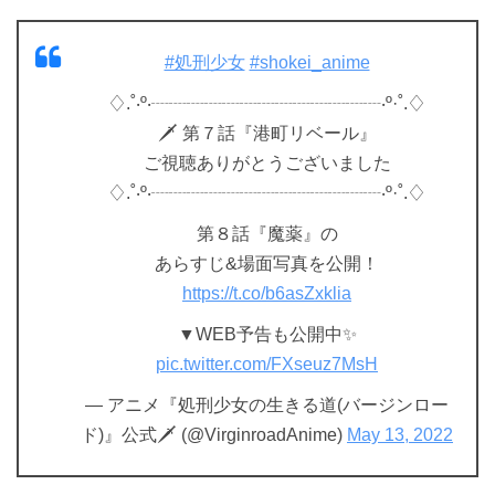
#処刑少女
#shokei_anime
♢.˚‧º‧┈┈┈┈┈┈┈┈┈┈┈┈┈‧º·˚.♢
🗡 第７話『港町リベール』
ご視聴ありがとうございました
♢.˚‧º‧┈┈┈┈┈┈┈┈┈┈┈┈┈‧º·˚.♢
第８話『魔薬』の
あらすじ&場面写真を公開！
https://t.co/b6asZxklia
▼WEB予告も公開中✨
pic.twitter.com/FXseuz7MsH
— アニメ『処刑少女の生きる道(バージンロー
ド)』公式🗡 (@VirginroadAnime)
May 13, 2022