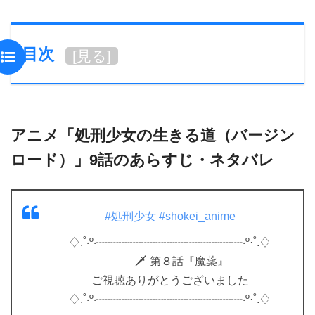
目次
[
見る
]
アニメ「処刑少女の生きる道（バージン
ロード）」9話のあらすじ・ネタバレ
#処刑少女
#shokei_anime
♢.˚‧º‧┈┈┈┈┈┈┈┈┈┈┈┈┈‧º·˚.♢
🗡 第８話『魔薬』
ご視聴ありがとうございました
♢.˚‧º‧┈┈┈┈┈┈┈┈┈┈┈┈┈‧º·˚.♢