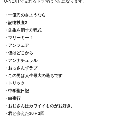
U-NEXTで見れるドラマは下記になります。
・一億円のさようなら
・記憶捜査2
・先生を消す方程式
・マリーミー！
・アンフェア
・僕はどこから
・アンナチュラル
・おっさんずラブ
・この男は人生最大の過ちです
・トリック
・中学聖日記
・白夜行
・おじさんはカワイイものがお好き。
・君と会えた10＋3回