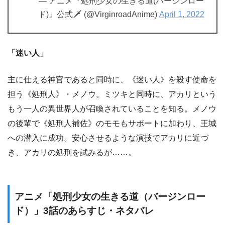
— アニメ『処刑少女の生きる道(バージンロー
ド)』公式🗡 (@VirginroadAnime)
April 1, 2022
「迷い人」
主に仕える神官であると同時に、《迷い人》を殺す使命を
担う《処刑人》・メノウ。ミツキと同時に、アカリという
もう一人の異世界人が召喚されていることを知る。メノウ
の後輩で《処刑人補佐》のモモもサポートに加わり、王城
への潜入に成功。安心させるような演技でアカリに近づ
き、アカリの処刑を試みるが……。
アニメ「処刑少女の生きる道（バージンロー
ド）」3話のあらすじ・ネタバレ