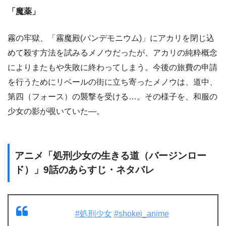
「魔薬」
霧の牢獄、「霧魔殿(パンデモニウム)」にアカリを閉じ込
めて殺す方法を試みるメノウだったが、アカリの純粋概念
によりまたもや失敗に終わってしまう。今後の旅費の申請
を行うためにリベールの街に立ち寄ったメノウは、道中、
第四（フォース）の襲撃を受ける…。その様子を、和服の
少女の影が覗いていた―。
アニメ「処刑少女の生きる道（バージンロー
ド）」9話のあらすじ・ネタバレ
#処刑少女
#shokei_anime