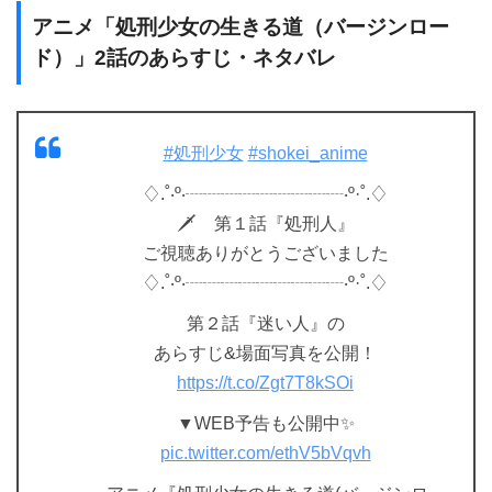
アニメ「処刑少女の生きる道（バージンロー
ド）」2話のあらすじ・ネタバレ
#処刑少女
#shokei_anime
♢.˚‧º‧┈┈┈┈┈┈┈┈┈‧º·˚.♢
🗡 第１話『処刑人』
ご視聴ありがとうございました
♢.˚‧º‧┈┈┈┈┈┈┈┈┈‧º·˚.♢
第２話『迷い人』の
あらすじ&場面写真を公開！
https://t.co/Zgt7T8kSOi
▼WEB予告も公開中✨
pic.twitter.com/ethV5bVqvh