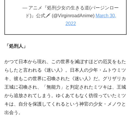
— アニメ『処刑少女の生きる道(バージンロー
ド)』公式🗡 (@VirginroadAnime)
March 30,
2022
「処刑人」
かつて日本から現れ、この世界を滅ぼすほどの厄災をもた
らしたと言われる《迷い人》。日本人の少年・ムトウミツ
キ、彼もこの世界に召喚された《迷い人》だ。グリザリカ
王城に召喚され、「無能力」と判定されたミツキは、王城
から追放されてしまう。ゆくあてもなく彷徨っていたミツ
キは、自分を保護してくれるという神官の少女・メノウと
出会う。