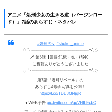
アニメ「処刑少女の生きる道（バージンロー
ド）」7話のあらすじ・ネタバレ
#処刑少女
#shokei_anime
♢.˚‧º‧┈┈┈┈┈┈┈┈┈┈┈┈┈┈‧º·˚.♢
🗡 第6話【回帰:記憶・魂・精神】
ご視聴ありがとうございました
♢.˚‧º‧┈┈┈┈┈┈┈┈┈┈┈┈┈┈‧º·˚.♢
第7話『港町リベール』の
あらすじ&場面写真を公開！
https://t.co/TDE3f3NjqR
▼WEB予告
pic.twitter.com/qgVHILEcbC
— アニメ『処刑少女の生きる道(バージンロー