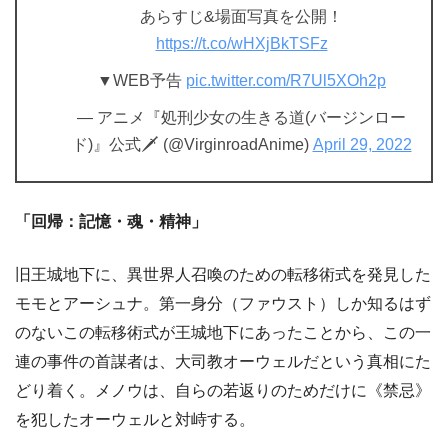
あらすじ&場面写真を公開！
https://t.co/wHXjBkTSFz
▼WEB予告
pic.twitter.com/R7Ul5XOh2p
— アニメ『処刑少女の生きる道(バージンロー
ド)』公式🗡 (@VirginroadAnime)
April 29, 2022
「回帰：記憶・魂・精神」
旧王城地下に、異世界人召喚のための転移術式を発見した
モモとアーシュナ。第一身分（ファウスト）しか知るはず
のないこの転移術式が王城地下にあったことから、この一
連の事件の首謀者は、大司教オーウェルだという真相にた
どり着く。メノウは、自らの若返りのためだけに《禁忌》
を犯したオーウェルと対峙する。