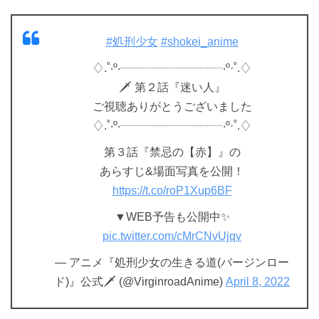
#処刑少女
#shokei_anime
♢.˚‧º‧┈┈┈┈┈┈┈┈┈‧º·˚.♢
🗡 第２話『迷い人』
ご視聴ありがとうございました
♢.˚‧º‧┈┈┈┈┈┈┈┈┈‧º·˚.♢
第３話『禁忌の【赤】』の
あらすじ&場面写真を公開！
https://t.co/roP1Xup6BF
▼WEB予告も公開中✨
pic.twitter.com/cMrCNvUjqv
— アニメ『処刑少女の生きる道(バージンロー
ド)』公式🗡 (@VirginroadAnime)
April 8, 2022