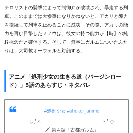
テロリストの襲撃によって制御弁が破壊され、暴走する列
車。このままでは大惨事になりかねないと、アカリと導力
を接続して列車を止めることに成功。その際、アカリの能
力を再び目撃したメノウは、彼女の持つ能力が【時】の純
粋概念だと確信する。そして、無事にガルムについたふた
りは、大司教オーウェルと対顔する。
アニメ「処刑少女の生きる道（バージンロー
ド）」5話のあらすじ・ネタバレ
#処刑少女
#shokei_anime
♢.˚‧º‧┈┈┈┈┈┈┈┈┈┈┈┈┈‧º·˚.♢
🗡 第４話『古都ガルム』