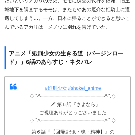
たいというアカリのため、モモに調査の代行を依頼。旧王
城地下を調査するモモは、またもやあの厄介な姫騎士に遭
遇してしまう…。一方、日本に帰ることができると思いこ
んでいるアカリは、メノウに別れを告げていた。
アニメ「処刑少女の生きる道（バージンロー
ド）」6話のあらすじ・ネタバレ
#処刑少女
#shokei_anime
♢.˚‧º‧┈┈┈┈┈┈┈┈┈┈┈┈┈‧º·˚.♢
🗡 第５話『さよなら』
ご視聴ありがとうございました
♢.˚‧º‧┈┈┈┈┈┈┈┈┈┈┈┈┈‧º·˚.♢
第６話『【回帰:記憶・魂・精神】』の