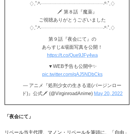
♢.˚‧º‧┈┈┈┈┈┈┈┈┈┈┈┈┈‧º·˚.♢
🗡 第８話『魔薬』
ご視聴ありがとうございました
♢.˚‧º‧┈┈┈┈┈┈┈┈┈┈┈┈┈‧º·˚.♢
第９話『夜会にて』の
あらすじ&場面写真を公開！
https://t.co/Que9JFy4wa
▼WEB予告も公開中✨
pic.twitter.com/qAJ5NDbCks
— アニメ『処刑少女の生きる道(バージンロー
ド)』公式🗡 (@VirginroadAnime)
May 20, 2022
「夜会にて」
リベール当主代理、マノン・リベールを筆頭に、「自由」