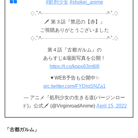
#処刑少女
#shokei_anime
♢.˚‧º‧┈┈┈┈┈┈┈┈┈┈┈┈┈‧º·˚.♢
🗡 第３話『禁忌の【赤】』
ご視聴ありがとうございました
♢.˚‧º‧┈┈┈┈┈┈┈┈┈┈┈┈┈‧º·˚.♢
第４話『古都ガルム』の
あらすじ&場面写真を公開！
https://t.co/kppx63m6l6
▼WEB予告も公開中✨
pic.twitter.com/FYDrqSNZa1
— アニメ『処刑少女の生きる道(バージンロー
ド)』公式🗡 (@VirginroadAnime)
April 15, 2022
「古都ガルム」