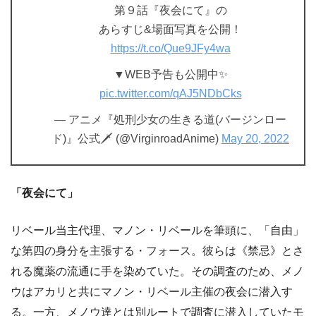
第９話『夜会にて』の
あらすじ&場面写真を公開！
https://t.co/Que9JFy4wa
▼WEB予告も公開中✨
pic.twitter.com/qAJ5NDbCks
— アニメ『処刑少女の生きる道(バージンロー
ド)』公式🗡 (@VirginroadAnime)
May 20, 2022
「夜会にて」
リベール当主代理、マノン・リベールを筆頭に、「自由」
な第四の身分を主張する・フォース。彼らは《禁忌》とさ
れる魔薬の流通に手を染めていた。その調査のため、メノ
ウはアカリと共にマノン・リベール主催の夜会に潜入す
る。一方、メノウ達とは別ルートで調査に潜入していたモ