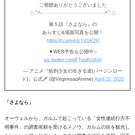
ご視聴ありがとうございました
♢.˚‧º‧┈┈┈┈┈┈┈┈┈┈┈┈┈‧º·˚.♢
第５話『さよなら』の
あらすじ&場面写真を公開！
https://t.co/oyUcYd1R2H
▼WEB予告も公開中✨
pic.twitter.com/FTgaKJJn0i
— アニメ『処刑少女の生きる道(バージンロー
ド)』公式🗡 (@VirginroadAnime)
April 22, 2022
「さよなら」
オーウェルから、ガルムで起こっている「女性連続行方不
明事件」の調査依頼を受けるメノウ。ガルムの街を観光し