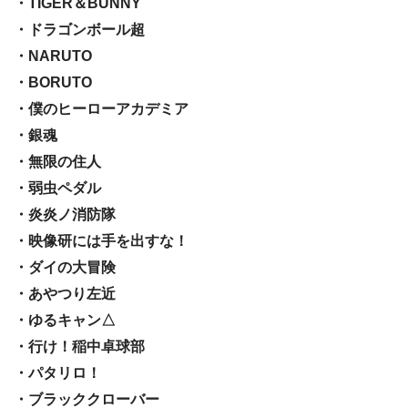
・TIGER＆BUNNY
・ドラゴンボール超
・NARUTO
・BORUTO
・僕のヒーローアカデミア
・銀魂
・無限の住人
・弱虫ペダル
・炎炎ノ消防隊
・映像研には手を出すな！
・ダイの大冒険
・あやつり左近
・ゆるキャン△
・行け！稲中卓球部
・パタリロ！
・ブラッククローバー