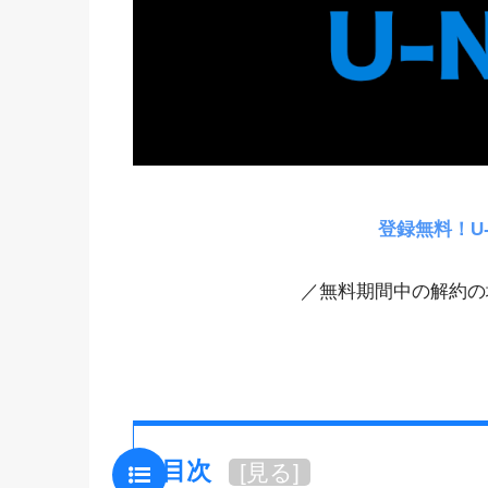
登録無料！U
／無料期間中の解約の
目次
[
見る
]