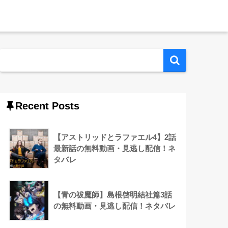
Recent Posts
【アストリッドとラファエル4】2話
最新話の無料動画・見逃し配信！ネ
タバレ
【青の祓魔師】島根啓明結社篇3話
の無料動画・見逃し配信！ネタバレ