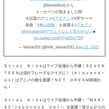
[Alexandros] から
メッセージが届きました💌
今話題のアニメ
#アオアシ
のOPテーマ
新曲「
#無心拍数
」を披露🎸
#アオアシ
#Alexandros
#アウェイなんて言わせない
🔥
pic.twitter.com/YPwE9rzTB5
— Venue101 (@nhk_venue101)
June 11, 2022
Ｓｔｒａｙ Ｋｉｄｓはライブ会場から中継！ＳＥＶＥＮ
ＴＥＥＮは流行フレーズをクイズに！［Ａｌｅｘａｎｄｒ
ｏｓ］はアニメの曲を披露！ＮＣＴ ＤＲＥＡＭ韓国か
ら！
Ｓｔｒａｙ Ｋｉｄｓはライブ会場から中継！『ＭＡＮＩ
ＡＣ−Ｊａｐａｎｅｓｅ Ｖｅｒ−』を披露！皆さんからの