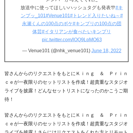
放送中に使ってほしいハッシュタグも発表🎊
#キ
ンプッ_101
#Venue101
#トレンド入りたいね～
#
永瀬くんの100点のボケ
#キンプリの100点の団
体芸
#イタリアンが食べたいキンプリ
pic.twitter.com/lOQ9LpMO63
— Venue101 (@nhk_venue101)
June 18, 2022
皆さんからのリクエストをもとにＫｉｎｇ ＆ Ｐｒｉｎ
ｃｅが一夜限りのセットリストを作成！超貴重なスタジオ
ライブを披露！どんなセットリストになったのかこうご期
待！
皆さんからのリクエストをもとにＫｉｎｇ ＆ Ｐｒｉｎ
ｃｅが一夜限りのセットリストを作成！超貴重なスタジオ
ライブを披露！さらにはリクエストをくれた方とリモート