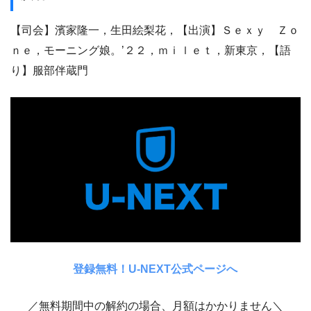
【司会】濱家隆一，生田絵梨花，【出演】Ｓｅｘｙ Ｚｏ
ｎｅ，モーニング娘。’２２，ｍｉｌｅｔ，新東京，【語
り】服部伴蔵門
登録無料！U-NEXT公式ページへ
／無料期間中の解約の場合、月額はかかりません＼