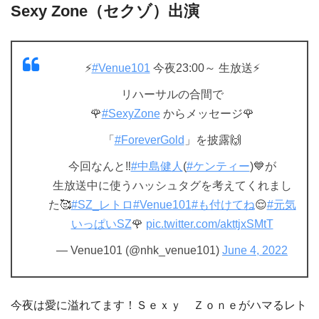
Sexy Zone（セクゾ）出演
⚡
#Venue101
今夜23:00～ 生放送⚡
リハーサルの合間で
🌹
#SexyZone
からメッセージ🌹
「
#ForeverGold
」を披露🙌
今回なんと‼
#中島健人
(
#ケンティー
)💙が
生放送中に使うハッシュタグを考えてくれまし
た🥰
#SZ_レトロ
#Venue101
#も付けてね
😌
#元気
いっぱいSZ
🌹
pic.twitter.com/akttjxSMtT
— Venue101 (@nhk_venue101)
June 4, 2022
今夜は愛に溢れてます！Ｓｅｘｙ Ｚｏｎｅがハマるレト