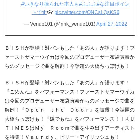
#いきなり振られた本人も
#ふふふ
#な注目ポイン
トです
👓
pic.twitter.com/ONCsLQsKS6
— Venue101 (@nhk_venue101)
April 27, 2022
ＢｉＳＨが登場！対バンもした「あの人」が語ります！フ
ァーストサマーウイカは今回のプロデューサー布袋寅泰か
らのメッセージで曲を解剖！今話題の大橋ちっぽけも！
ＢｉＳＨが登場！対バンもした「あの人」が語ります！
『ごめんね』をパフォーマンス！ファーストサマーウイカ
は今回のプロデューサー布袋寅泰からのメッセージで曲を
解剖！『Ｏｐｅｎ ｔｈｅ Ｄｏｏｒ』を披露！今話題の
大橋ちっぽけも！『嫌でもね』をパフォーマンス！ＩＫＵ
ＴＩＭＥＳはＭｙ Ｒｏｏｍで曲を生み出すアーティスト
を特集！Ｖａｕｎｄｙ、ビリー・アイリッシュも！