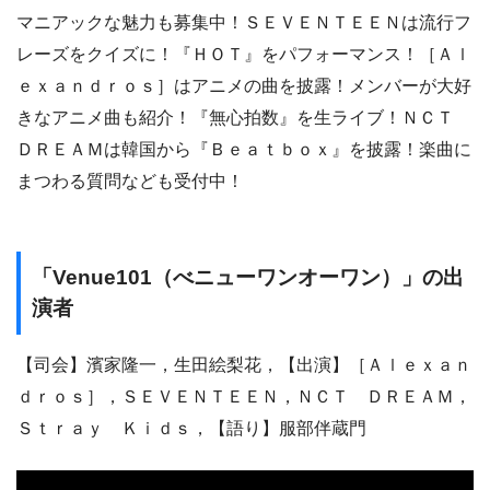
マニアックな魅力も募集中！ＳＥＶＥＮＴＥＥＮは流行フ
レーズをクイズに！『ＨＯＴ』をパフォーマンス！［Ａｌ
ｅｘａｎｄｒｏｓ］はアニメの曲を披露！メンバーが大好
きなアニメ曲も紹介！『無心拍数』を生ライブ！ＮＣＴ
ＤＲＥＡＭは韓国から『Ｂｅａｔｂｏｘ』を披露！楽曲に
まつわる質問なども受付中！
「Venue101（べニューワンオーワン）」の出
演者
【司会】濱家隆一，生田絵梨花，【出演】［Ａｌｅｘａｎ
ｄｒｏｓ］，ＳＥＶＥＮＴＥＥＮ，ＮＣＴ ＤＲＥＡＭ，
Ｓｔｒａｙ Ｋｉｄｓ，【語り】服部伴蔵門