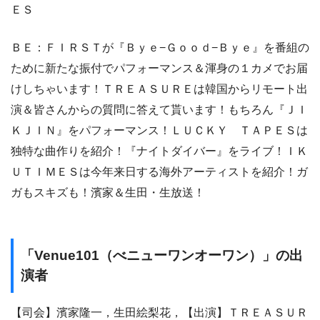
ＥＳ
ＢＥ：ＦＩＲＳＴが『Ｂｙｅ−Ｇｏｏｄ−Ｂｙｅ』を番組の
ために新たな振付でパフォーマンス＆渾身の１カメでお届
けしちゃいます！ＴＲＥＡＳＵＲＥは韓国からリモート出
演＆皆さんからの質問に答えて貰います！もちろん『ＪＩ
ＫＪＩＮ』をパフォーマンス！ＬＵＣＫＹ ＴＡＰＥＳは
独特な曲作りを紹介！『ナイトダイバー』をライブ！ＩＫ
ＵＴＩＭＥＳは今年来日する海外アーティストを紹介！ガ
ガもスキズも！濱家＆生田・生放送！
「Venue101（べニューワンオーワン）」の出
演者
【司会】濱家隆一，生田絵梨花，【出演】ＴＲＥＡＳＵＲ