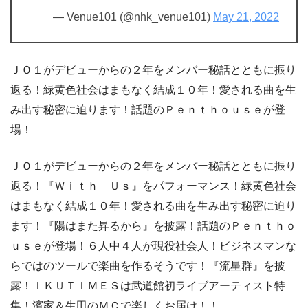
— Venue101 (@nhk_venue101)
May 21, 2022
ＪＯ１がデビューからの２年をメンバー秘話とともに振り
返る！緑黄色社会はまもなく結成１０年！愛される曲を生
み出す秘密に迫ります！話題のＰｅｎｔｈｏｕｓｅが登
場！
ＪＯ１がデビューからの２年をメンバー秘話とともに振り
返る！『Ｗｉｔｈ Ｕｓ』をパフォーマンス！緑黄色社会
はまもなく結成１０年！愛される曲を生み出す秘密に迫り
ます！『陽はまた昇るから』を披露！話題のＰｅｎｔｈｏ
ｕｓｅが登場！６人中４人が現役社会人！ビジネスマンな
らではのツールで楽曲を作るそうです！『流星群』を披
露！ＩＫＵＴＩＭＥＳは武道館初ライブアーティスト特
集！濱家＆生田のＭＣで楽しくお届け！！