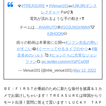
💎
#TREASURE
×
#Venue101
🎫
#JIKJINダンス
レクチャー
Part2🕺
電気が流れるような手の動き⚡❣
チームは…
#HARUTO
🦋
#SOJUNGHWAN
🐮
#JIHOON
🐶
残りの動画は本番後に公開👀
#ジフン先生の勢い
がすごい
😂
#ぐーーってやるタイプのやつ
🔥
#擬
音多めのハルト
🥰
#ヒョンたちに忠実なジョン
ファン
💞
pic.twitter.com/ymYqPCpQ0f
— Venue101 (@nhk_venue101)
May 12, 2022
ＢＥ：ＦＩＲＳＴが番組のために新たな振付を披露＆１カ
メでお届けしちゃいます！ＴＲＥＡＳＵＲＥは韓国からリ
モート出演！質問に答えて貰います！ＬＵＣＫＹ ＴＡＰ