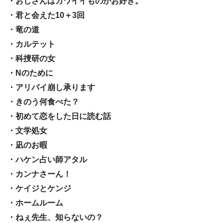
・おじさんはカワイイものがお好き。
・君と会えた10＋3回
・竜の道
・カルテット
・科捜研の女
・Nのために
・アリバイ崩し承ります
・きのう何食べた？
・初めて恋をした日に読む話
・文学処女
・凪のお暇
・ハケン占い師アタル
・カンナさーん！
・ケイジとケンジ
・ホームルーム
・ねぇ先生、知らないの？