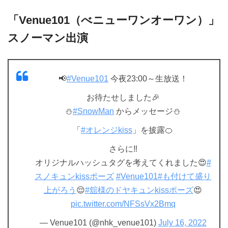
「Venue101（べニューワンオーワン）」
スノーマン出演
📢
#Venue101
今夜23:00～生放送！
お待たせしました🎉
⛄
#SnowMan
からメッセージ⛄
「
#オレンジkiss
」を披露🍊
さらに‼
オリジナルハッシュタグを考えてくれました😍
#
スノキュンkissポーズ
#Venue101
#も付けて盛り
上がろう
😌
#舘様のドヤキュンkissポーズ
😍
pic.twitter.com/NFSsVx2Bmq
— Venue101 (@nhk_venue101)
July 16, 2022