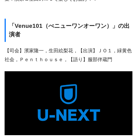
「Venue101（べニューワンオーワン）」の出
演者
【司会】濱家隆一，生田絵梨花，【出演】ＪＯ１，緑黄色
社会，Ｐｅｎｔｈｏｕｓｅ，【語り】服部伴蔵門