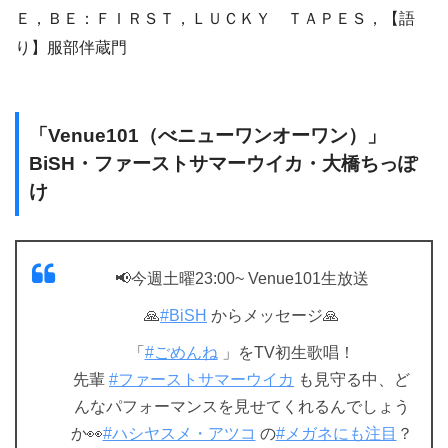
Ｅ，ＢＥ：ＦＩＲＳＴ，ＬＵＣＫＹ ＴＡＰＥＳ，【語
り】服部伴蔵門
「Venue101（べニューワンオーワン）」
BiSH・ファーストサマーウイカ・大橋ちっぽ
け
📢今週土曜23:00~ Venue101生放送
🙏
#BiSH
からメッセージ🙏
「
#ごめんね
」をTV初生歌唱！
先輩
#ファーストサマーウイカ
も見守る中、ど
んなパフォーマンスを見せてくれるんでしょう
か👀
#ハシヤスメ・アツコ
の
#メガネにも注目
？