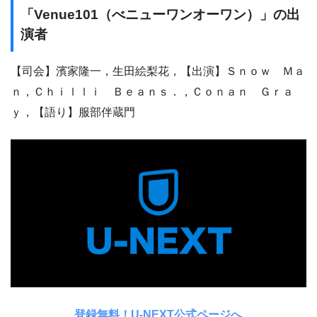
「Venue101（べニューワンオーワン）」の出
演者
【司会】濱家隆一，生田絵梨花，【出演】Ｓｎｏｗ Ｍａ
ｎ，Ｃｈｉｌｌｉ Ｂｅａｎｓ．，Ｃｏｎａｎ Ｇｒａ
ｙ，【語り】服部伴蔵門
登録無料！U-NEXT公式ページへ