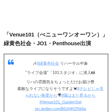
「Venue101（べニューワンオーワン）」
緑黄色社会・JO1・Penthouse出演
🎶
#緑黄色社会
リハーサル中🎤
"ライブ会場"「101スタジオ」に潜入📸
リハの雰囲気をちょっとだけお届け😎
素敵なライブになりそうですよ💓
#テレビじゃ見
られない角度から
🎥
#陽はまた昇るから
#Venue101_GardenSet
pic.twitter.com/B0zNRZRk9a