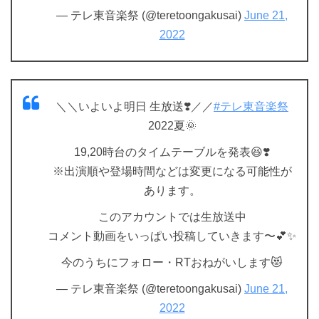
— テレ東音楽祭 (@teretoongakusai)
June 21,
2022
＼＼いよいよ明日 生放送❣️／／
#テレ東音楽祭
2022夏🌞
19,20時台のタイムテーブルを発表😆❣️
※出演順や登場時間などは変更になる可能性が
あります。
このアカウントでは生放送中
コメント動画をいっぱい投稿していきます〜💕✨
今のうちにフォロー・RTおねがいします😻
— テレ東音楽祭 (@teretoongakusai)
June 21,
2022