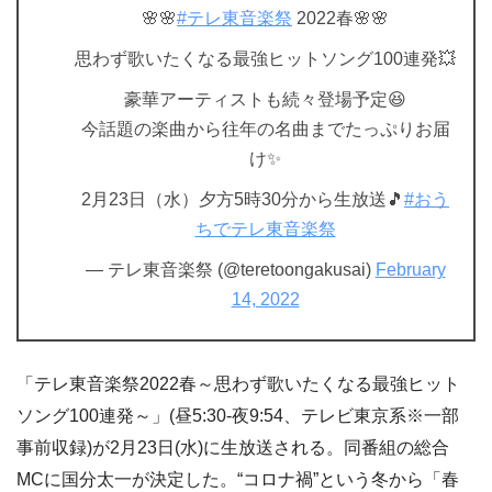
🌸🌸
#テレ東音楽祭
2022春🌸🌸
思わず歌いたくなる最強ヒットソング100連発💥
豪華アーティストも続々登場予定😆
今話題の楽曲から往年の名曲までたっぷりお届
け✨
2月23日（水）夕方5時30分から生放送🎵
#おう
ちでテレ東音楽祭
— テレ東音楽祭 (@teretoongakusai)
February
14, 2022
「テレ東音楽祭2022春～思わず歌いたくなる最強ヒット
ソング100連発～」(昼5:30-夜9:54、テレビ東京系※一部
事前収録)が2月23日(水)に生放送される。同番組の総合
MCに国分太一が決定した。“コロナ禍”という冬から「春