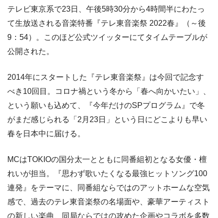
テレビ東京系で23日、午後5時30分から4時間半にわたっ
て生放送される音楽特番『テレ東音楽祭 2022春』（～後
9：54）。このほど公式ツイッターにてタイムテーブルが
公開された。
2014年にスタートした『テレ東音楽祭』は今回で記念す
べき10回目。コロナ禍という冬から「春へ向かいたい」、
という願いも込めて、『今年だけのSPプログラム』で冬
がまだ感じられる「2月23日」という日にどこよりも早い
春を日本中に届ける。
MCはTOKIOの国分太一とともに同番組初となる女優・檀
れいが担当。『思わず歌いたくなる最強ヒットソング100
連発』をテーマに、同番組ならではのアットホームな空気
感で、過去のテレ東音楽祭の名場面や、豪華アーティスト
の新しい楽曲、同局ならではの攻めた企画やコラボを多数