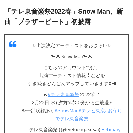
「テレ東音楽祭2022春」Snow Man、新
曲「ブラザービート」初披露
✨出演決定アーティストをおさらい✨
🌸🌸Snow Man🌸🌸
こちらのアカウントでは、
出演アーティスト情報🎸などを
引き続きどんどんアップしていきます❣️📲
🎶
#テレ東音楽祭
2022春🎶
2月23日(水) 夕方5時30分から生放送⚡️
※一部収録あり
#SnowMan
#テレビ東京
#おうち
でテレ東音楽祭
— テレ東音楽祭 (@teretoongakusai)
February