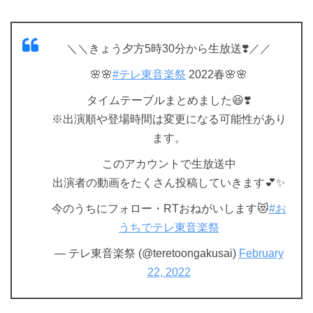
＼＼きょう夕方5時30分から生放送❣️／／
🌸🌸
#テレ東音楽祭
2022春🌸🌸
タイムテーブルまとめました😆❣️
※出演順や登場時間は変更になる可能性があり
ます。
このアカウントで生放送中
出演者の動画をたくさん投稿していきます💕✨
今のうちにフォロー・RTおねがいします😻
#お
うちでテレ東音楽祭
— テレ東音楽祭 (@teretoongakusai)
February
22, 2022