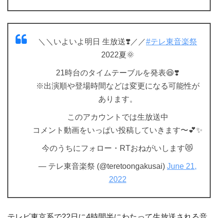
＼＼いよいよ明日 生放送❣️／／
#テレ東音楽祭
2022夏🌞
21時台のタイムテーブルを発表😆❣️
※出演順や登場時間などは変更になる可能性が
あります。
このアカウントでは生放送中
コメント動画をいっぱい投稿していきます〜💕✨
今のうちにフォロー・RTおねがいします😻
— テレ東音楽祭 (@teretoongakusai)
June 21,
2022
テレビ東京系で22日に4時間半にわたって生放送される音