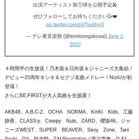
出演アーティスト第①弾を公開予定🎤
ぜひフォローしてお待ちください🥳❤️
pic.twitter.com/zgThu9lyv3
— テレ東音楽祭 (@teretoongakusai)
June 1,
2022
４時間半の生放送！乃木坂＆日向坂＆ジャニーズ大集結！
デビュー25周年キンキ＆セクゾ名曲メドレー！NiziUが初
登場！
さらにBE:FIRSTが大人気曲を生披露！
AKB48、A.B.C-Z、OCHA NORMA、KinKi Kids、工藤
静香、CLASS:y、Creepy Nuts、ZARD、櫻坂46、ジャ
ニーズWEST、SUPER BEAVER、Sexy Zone、Tani
Yuuki、DA PUMP、T.M.Revolution／西川貴教、D-51、