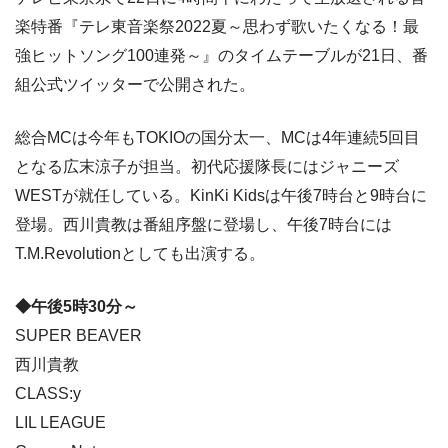
楽特番『テレ東音楽祭2022夏～思わず歌いたくなる！最
強ヒットソング100連発～』のタイムテーブルが21日、番
組公式ツイッターで公開された。
総合MCは今年もTOKIOの国分太一、MCは4年連続5回目
となる広末涼子が担当。初代応援隊長にはジャニーズ
WESTが就任している。KinKi Kidsは午後7時台と9時台に
登場。西川貴教は番組序盤に登場し、午後7時台には
T.M.Revolutionとしても出演する。
◆午後5時30分～
SUPER BEAVER
西川貴教
CLASS:y
LIL LEAGUE