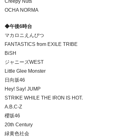
Creepy Nuts
OCHA NORMA
◆午後6時台
マカロニえんぴつ
FANTASTICS from EXILE TRIBE
BiSH
ジャニーズWEST
Little Glee Monster
日向坂46
Hey! Say! JUMP
STRIKE WHILE THE IRON IS HOT.
A.B.C-Z
櫻坂46
20th Century
緑黄色社会