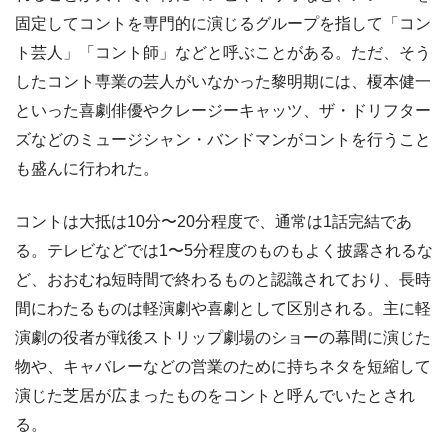
固定してコントを専門的に演じるグループを指して「コン
ト芸人」「コント師」などと呼ぶことがある。ただ、そう
したコント専業の芸人がいなかった黎明期には、榎本健一
といった喜劇俳優やクレージーキャッツ、ザ・ドリフター
ズなどのミュージシャン・バンドマンがコントを行うこと
も盛んに行われた。
コントは大抵は10分〜20分程度で、通常は1話完結であ
る。テレビなどでは1〜5分程度のものもよく披露されるな
ど、おおむね短時間で終わるものと認識されており、長時
間にわたるものは軽演劇や喜劇として区別される。主に軽
演劇の役者が戦後ストリップ劇場のショーの幕間に演じた
物や、キャバレーなどの営業のために持ちネタを短縮して
演じた芝居が広まったものをコントと呼んでいたとされ
る。