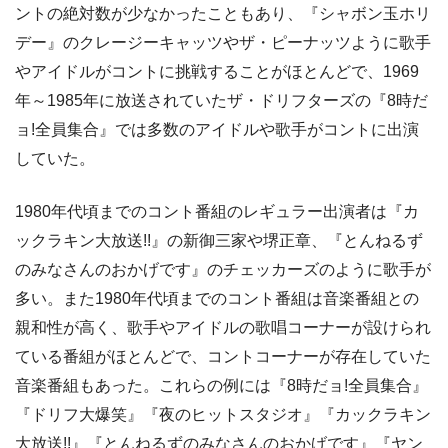
ントの絶対数が少なかったこともあり、『シャボン玉ホリ
デー』のクレージーキャッツやザ・ピーナッツように歌手
やアイドルがコントに挑戦することがほとんどで、1969
年～1985年に放送されていたザ・ドリフターズの『8時だ
ョ!全員集合』では多数のアイドルや歌手がコントに出演
していた。
1980年代頃までのコント番組のレギュラー出演者は『カ
ックラキン大放送!!』の新御三家や堺正章、『とんねるず
のみなさんのおかげです』のチェッカーズのように歌手が
多い。また1980年代頃までのコント番組は音楽番組との
親和性が高く、歌手やアイドルの歌唱コーナーが設けられ
ている番組がほとんどで、コントコーナーが存在していた
音楽番組もあった。これらの例には『8時だョ!全員集合』
『ドリフ大爆笑』『夜のヒットスタジオ』『カックラキン
大放送!!』『とんねるずのみなさんのおかげです』『ヤン