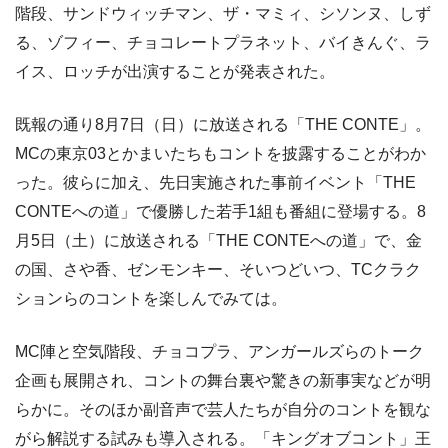
階段、サンドウィッチマン、ザ・マミィ、シソンヌ、しず
る、ゾフィー、チョコレートプラネット、バイきんぐ、ラ
イス、ロッチが出演することが発表された。
既報の通り8月7日（日）に放送される「THE CONTE」。
MCの東京03とかまいたちもコントを披露することがわか
った。彼らに加え、先日実施された事前イベント「THE
CONTEへの道」で優勝した若手1組も番組に登場する。8
月5日（土）に放送される「THE CONTEへの道」で、金
の国、さや香、ゼンモンキー、そいつどいつ、TCクラク
ションらのコントを楽しんでみては。
MC陣と空気階段、チョコプラ、アンガールズらのトーク
企画も展開され、コントの舞台裏や驚きの新事実などが明
らかに。そのほか副音声で芸人たちが自分のコントを観な
がら解説する試みも導入される。「キングオブコント」王