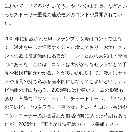
において、『てるとたいぞう』や『小須田部長』などとい
ったストーリー重視の連続モノのコントが展開されてい
た。
2001年に創設されたM-1グランプリ以降はコントではな
く、漫才を中心に活躍する芸人が増えており、お笑いタレ
ントの数は増加傾向にあるが、コント番組の人気は下降傾
向にあった。これは、コントは大がかりなセットなどで予
算や収録時間がかかることが多いのに対して、漫才はセッ
トや道具の持ち込みを基本的にしなくてもよいというテレ
ビ局側の理由もある。2005年にはお笑いブームの影響も
あり、各局で『ワンナイ』『リチャードホール』『ミンナ
のテレビ』『ウタワラ』『落下女』といったコント番組や
コントコーナーのある番組が復活傾向にあった時期もあっ
たが、2006年に『雨上がり決死隊のトーク番組アメトー