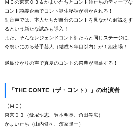
ＭＣの東京０３＆かまいたちとコント師たちのディープな
コント談義企画でコント誕生秘話が明かされる！
副音声では、本人たちが自分のコントを見ながら解説をす
るという新たな試みも導入！
また、そんなレジェンドコント師たちと同じステージに、
今勢いにのる若手芸人（結成８年目以内）が１組出場！
満島ひかりの声で真夏のコントの祭典が開幕する！
「THE CONTE（ザ・コント）」の出演者
【ＭＣ】
東京０３（飯塚悟志、豊本明長、角田晃広）
かまいたち（山内健司、濱家隆一）