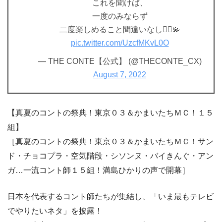
これを聞けば、
一度のみならず
二度楽しめること間違いなし🤸‍♀️💫
pic.twitter.com/UzcfMKvL0O
— THE CONTE【公式】 (@THECONTE_CX)
August 7, 2022
【真夏のコントの祭典！東京０３＆かまいたちＭＣ！１５
組】
［真夏のコントの祭典！東京０３＆かまいたちＭＣ！サン
ド・チョコプラ・空気階段・シソンヌ・バイきんぐ・アン
ガ…一流コント師１５組！満島ひかりの声で開幕］
日本を代表するコント師たちが集結し、「いま最もテレビ
でやりたいネタ」を披露！