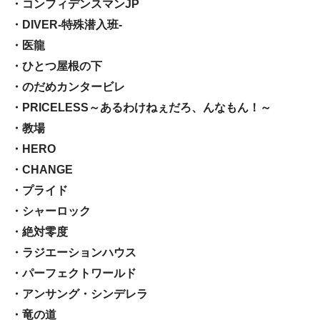
・コンフィデンスマンJP
・DIVER-特殊潜入班-
・医龍
・ひとつ屋根の下
・のだめカンタービレ
・PRICELESS～あるわけねぇだろ、んなもん！～
・教場
・HERO
・CHANGE
・プライド
・シャーロック
・絶対零度
・ラジエーションハウス
・パーフェクトワールド
・アンサング・シンデレラ
・竜の道