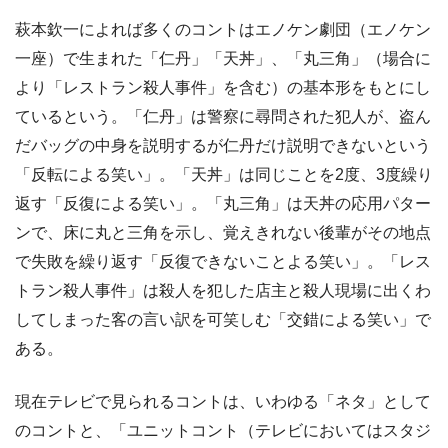
萩本欽一によれば多くのコントはエノケン劇団（エノケン
一座）で生まれた「仁丹」「天丼」、「丸三角」（場合に
より「レストラン殺人事件」を含む）の基本形をもとにし
ているという。「仁丹」は警察に尋問された犯人が、盗ん
だバッグの中身を説明するが仁丹だけ説明できないという
「反転による笑い」。「天丼」は同じことを2度、3度繰り
返す「反復による笑い」。「丸三角」は天丼の応用パター
ンで、床に丸と三角を示し、覚えきれない後輩がその地点
で失敗を繰り返す「反復できないことよる笑い」。「レス
トラン殺人事件」は殺人を犯した店主と殺人現場に出くわ
してしまった客の言い訳を可笑しむ「交錯による笑い」で
ある。
現在テレビで見られるコントは、いわゆる「ネタ」として
のコントと、「ユニットコント（テレビにおいてはスタジ