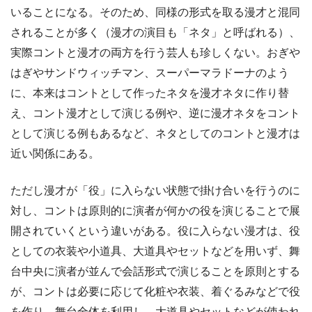
いることになる。そのため、同様の形式を取る漫才と混同
されることが多く（漫才の演目も「ネタ」と呼ばれる）、
実際コントと漫才の両方を行う芸人も珍しくない。おぎや
はぎやサンドウィッチマン、スーパーマラドーナのよう
に、本来はコントとして作ったネタを漫才ネタに作り替
え、コント漫才として演じる例や、逆に漫才ネタをコント
として演じる例もあるなど、ネタとしてのコントと漫才は
近い関係にある。
ただし漫才が「役」に入らない状態で掛け合いを行うのに
対し、コントは原則的に演者が何かの役を演じることで展
開されていくという違いがある。役に入らない漫才は、役
としての衣装や小道具、大道具やセットなどを用いず、舞
台中央に演者が並んで会話形式で演じることを原則とする
が、コントは必要に応じて化粧や衣装、着ぐるみなどで役
を作り、舞台全体を利用し、大道具やセットなどが使われ