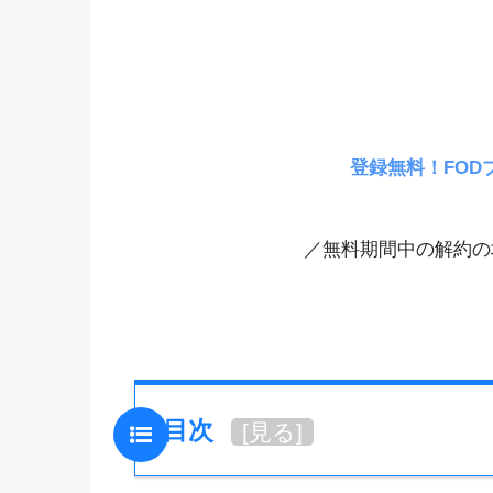
登録無料！FOD
／無料期間中の解約の
目次
[
見る
]