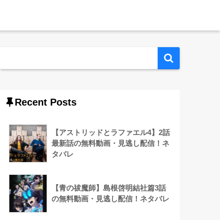
Recent Posts
【アストリッドとラファエル4】2話
最新話の無料動画・見逃し配信！ネ
タバレ
【青の祓魔師】島根啓明結社篇3話
の無料動画・見逃し配信！ネタバレ