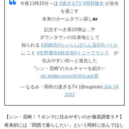
今夜11時10分～は
#過ぎるTV
#岡村隆史
が余生
を過ごす
未来のホームタウン探し🏡
記念すべき第10弾は…🎊
ダウンタウンの出身地として
知られる
#尼崎市
#ちゃらんぽらん冨好
#パイセ
ン
こと
#矢野勝也
#桂吉弥
#トニーフランク
が
住みやすい街へと進化した
”シン・尼崎”のカルチャーを紹介✨
pic.twitter.com/z0U0nLagQB
— なるみ・岡村の過ぎるTV (@sugirutv)
July 24,
2022
【シン・尼崎！？ホンマに住みやすいのか徹底調査ＳＰ】
将来的には「関西で暮らしたい」という岡村に住んでほし