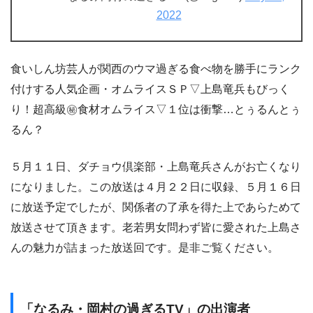
2022
食いしん坊芸人が関西のウマ過ぎる食べ物を勝手にランク
付けする人気企画・オムライスＳＰ▽上島竜兵もびっく
り！超高級㊙食材オムライス▽１位は衝撃…とぅるんとぅ
るん？
５月１１日、ダチョウ倶楽部・上島竜兵さんがお亡くなり
になりました。この放送は４月２２日に収録、５月１６日
に放送予定でしたが、関係者の了承を得た上であらためて
放送させて頂きます。老若男女問わず皆に愛された上島さ
んの魅力が詰まった放送回です。是非ご覧ください。
「なるみ・岡村の過ぎるTV」の出演者