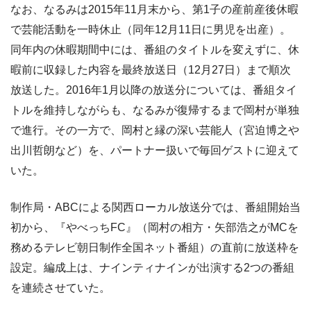
なお、なるみは2015年11月末から、第1子の産前産後休暇
で芸能活動を一時休止（同年12月11日に男児を出産）。
同年内の休暇期間中には、番組のタイトルを変えずに、休
暇前に収録した内容を最終放送日（12月27日）まで順次
放送した。2016年1月以降の放送分については、番組タイ
トルを維持しながらも、なるみが復帰するまで岡村が単独
で進行。その一方で、岡村と縁の深い芸能人（宮迫博之や
出川哲朗など）を、パートナー扱いで毎回ゲストに迎えて
いた。
制作局・ABCによる関西ローカル放送分では、番組開始当
初から、『やべっちFC』（岡村の相方・矢部浩之がMCを
務めるテレビ朝日制作全国ネット番組）の直前に放送枠を
設定。編成上は、ナインティナインが出演する2つの番組
を連続させていた。