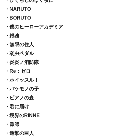
・ひぐらしのなく頃に
・NARUTO
・BORUTO
・僕のヒーローアカデミア
・銀魂
・無限の住人
・弱虫ペダル
・炎炎ノ消防隊
・Re：ゼロ
・ホイッスル！
・バケモノの子
・ピアノの森
・君に届け
・境界のRINNE
・蟲師
・進撃の巨人