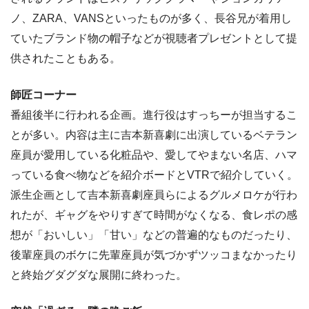
ノ、ZARA、VANSといったものが多く、長谷兄が着用し
ていたブランド物の帽子などが視聴者プレゼントとして提
供されたこともある。
師匠コーナー
番組後半に行われる企画。進行役はすっちーが担当するこ
とが多い。内容は主に吉本新喜劇に出演しているベテラン
座員が愛用している化粧品や、愛してやまない名店、ハマ
っている食べ物などを紹介ボードとVTRで紹介していく。
派生企画として吉本新喜劇座員らによるグルメロケが行わ
れたが、ギャグをやりすぎて時間がなくなる、食レポの感
想が「おいしい」「甘い」などの普遍的なものだったり、
後輩座員のボケに先輩座員が気づかずツッコまなかったり
と終始グダグダな展開に終わった。