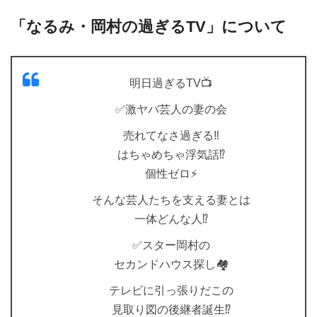
「なるみ・岡村の過ぎるTV」について
明日過ぎるTV📺
✅激ヤバ芸人の妻の会
売れてなさ過ぎる‼️
はちゃめちゃ浮気話⁉️
個性ゼロ⚡️
そんな芸人たちを支える妻とは
一体どんな人⁉️
✅スター岡村の
セカンドハウス探し🏘
テレビに引っ張りだこの
見取り図の後継者誕生⁉️