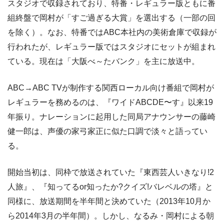
スタジオで収録されており、特番・レギュラー版ともに番
組終盤で岡村が「すご過ぎる大賞」を選出する（一部の回
を除く）。なお、特番ではABC本社内の美術倉庫で収録が
行われたが、レギュラー版ではスタジオにセットが組まれ
ている。現在は「大阪べ～たバンク」を主に放送中。
ABC→ABC TVが制作する関西ローカル向け番組で岡村が
レギュラーを務めるのは、『ワイドABCDE〜す』以来19
年振り。ナレーションに起用した同局アナウンサーの藤崎
健一郎は、声優の家弓家正に似た口調で淡々と語ってい
る。
開始当初は、同枠で放送されていた『東西芸人いきなり!2
人旅』、『知ってるor知ったか?クイズ!バレベルの塔』と
同様に、放送期間を半年間と決めていた（2013年10月か
ら2014年3月の半年間）。しかし、なるみ・岡村による朝