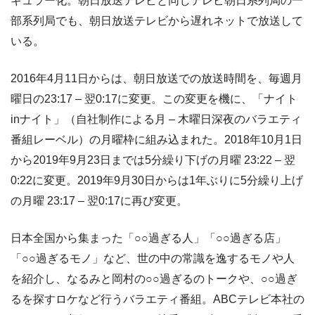
ギュラー化。朝日放送テレビと同じテレビ朝日系列局の一
部系列局でも、朝日放送テレビから遅れネットで放送して
いる。
2016年4月11日からは、朝日放送での放送時間を、毎週月
曜日の23:17 – 翌0:17に変更。この変更を機に、「ナイト
inナイト」（自社制作による月 – 木曜日深夜のバラエティ
番組レーベル）の月曜枠に組み込まれた。2018年10月1日
から2019年9月23日までは5分繰り下げの月曜 23:22 – 翌
0:22に変更。2019年9月30日からは1年ぶりに5分繰り上げ
の月曜 23:17 – 翌0:17に再び変更。
日本全国から集まった「○○過ぎる人」「○○過ぎる店」
「○○過ぎるモノ」など、世の中の常識を逸するモノや人
を紹介し、なるみと岡村の○○過ぎるのトークや、○○過ぎ
るを探すロケなど行うバラエティ番組。ABCテレビ本社の