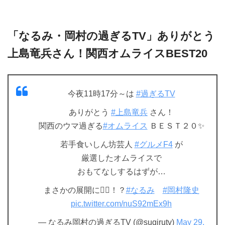
「なるみ・岡村の過ぎるTV」ありがとう
上島竜兵さん！関西オムライスBEST20
今夜11時17分～は
#過ぎるTV
ありがとう
#上島竜兵
さん！
関西のウマ過ぎる
#オムライス
ＢＥＳＴ２０✨
若手食いしん坊芸人
#グルメF4
が
厳選したオムライスで
おもてなしするはずが…
まさかの展開に😵‍💫！？
#なるみ
#岡村隆史
pic.twitter.com/nuS92mEx9h
— なるみ岡村の過ぎるTV (@sugirutv)
May 29,