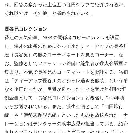
り、回答の多かった上位五つは円グラフで紹介されるが、
それ以外は「その他」と省略されている。
長谷兄コレクション
番組の人気企画。NGKの関係者ロビーにカメラを設置
し、漫才の出番のためにやって来たティーアップの長谷川
宏（長谷兄）の服のコーディネートを見るコーナー。な
お、監修としてファッション雑誌の編集者が数人会議室に
集まり、本気で長谷兄のコーディネートを批評する。当初
は「ティーアップ長谷川のオシャレ過ぎる服装」という単
なる企画だったが、反響が良かったことを受け年4回の恒
例企画として「長谷兄コレクション」と改名し2015年頃
から放送されている。また、派生企画として「四国旅行
編」や「伊勢志摩観光編」といったものも放送された。ナ
レーションはテンダラーの浜本広晃が担当している。紹介
されるブランドはヒステリックグラマーやジョンガリアー