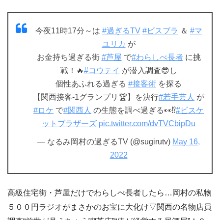
今夜11時17分～は
#過ぎるTV
#ビスブラ
＆
#マ
ユリカ
が
お金持ち過ぎる街
#芦屋
で
#わらしべ長者
に挑
戦！🔥
#コウテイ
が潜入調査😎し
個性あふれる過ぎる
#接客術
を探る
【関西接客-1グランプリ🏆】を決行
#若手芸人
が
#ロケ
で
#関西人
の生態を調べ過ぎる👀⁉️
#ビスケ
ットブラザーズ
pic.twitter.com/dvTVCbipDu
— なるみ岡村の過ぎるTV (@sugirutv)
May 16,
2022
高級住宅街・芦屋だけでわらしべ長者したら…岡村の私物
５００円ラジオがまさかのお宝に大化け▽関西の名物店員