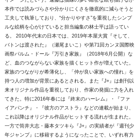
本作では読みづらさや分かりにくさを徹底的に減らそうと
工夫して執筆しており、“分かりやすさ”を重視したシンプ
ルな絵柄を心がけていると担当編集の林士平は語ってい
る。 2010年代末の日本では、2019年本屋大賞『そして、
バトンは渡された』（瀬尾まいこ）や第71回カンヌ国際映
画祭パルム・ドール『万引き家族』（2018年6月公開）な
ど、血のつながらない家族を描くヒット作が増えていた。
家族のつながりが希薄化し、「仲が良い家族への憧れ」を
持つ人の増加が背景にあるとされる。また『J+』は創刊以
来オリジナル作品を重視しており、作家の発掘に力を入れ
てきた。特に2016年春には『終末のハーレム』・『ファ
イアパンチ』・『彼方のアストラ』などの連載が始まり、
これ以降はオリジナル作品がヒットする流れが生まれた。
一方で筒井大志・藤本タツキら『J+』の実績者が『週刊少
年ジャンプ』に移籍するようになったことで、いずれ有力