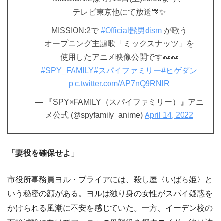
テレビ東京他にて放送🎊✨
MISSION:2で
#Official髭男dism
が歌う
オープニング主題歌「ミックスナッツ」を
使用したアニメ映像公開です🥜🥜
#SPY_FAMILY
#スパイファミリー
#ヒゲダン
pic.twitter.com/AP7nQ9RNlR
— 『SPY×FAMILY（スパイファミリー）』アニ
メ公式 (@spyfamily_anime)
April 14, 2022
「妻役を確保せよ」
市役所事務員ヨル・ブライアには、殺し屋〈いばら姫〉と
いう秘密の顔がある。ヨルは独り身の女性がスパイ疑惑を
かけられる風潮に不安を感じていた。一方、イーデン校の