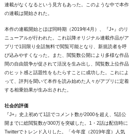
連載がなくなるという見方もあった。このような中で本作
の連載は開始された。
本作の連載開始とほぼ同時期（2019年4月）、『J+』のリ
ニューアルが行われた。これ以降オリジナル連載作品がア
プリで1回限り全話無料で閲覧可能となり、新規読者を呼
び込みやすくなった。また、閲覧数公開により多様な作品
間の自由競争が促されて活況を生み出し、閲覧数上位作品
のヒット感と話題性をもたらすことに成功した。これによ
って、評判を聞いて本作を読み始めた人々がアプリに定着
する相乗効果が生み出された。
社会的評価
『J+』史上初めて1話でコメント数が2000を超え、5話公
開までに総閲覧数が300万を突破した。1・2話は配信時に
Twitterでトレンド入りした。「今年度（2019年度）人気