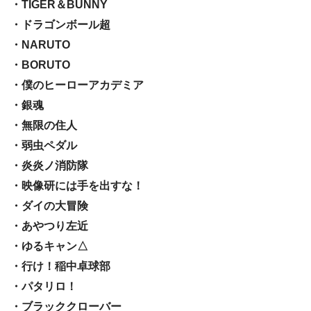
・TIGER＆BUNNY
・ドラゴンボール超
・NARUTO
・BORUTO
・僕のヒーローアカデミア
・銀魂
・無限の住人
・弱虫ペダル
・炎炎ノ消防隊
・映像研には手を出すな！
・ダイの大冒険
・あやつり左近
・ゆるキャン△
・行け！稲中卓球部
・パタリロ！
・ブラッククローバー