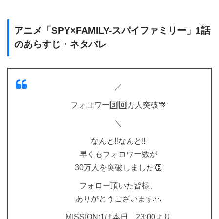
アニメ「SPY×FAMILY-スパイファミリー」1話
のあらすじ・ネタバレ
／
フォロワー3️⃣0️⃣万人突破🎊
＼
なんと‼️なんと‼️
早くもフォロワー数が
30万人を突破しました👏
フォロー頂いた皆様、
ありがとうございます🙏
MISSION:1は本日、23:00より