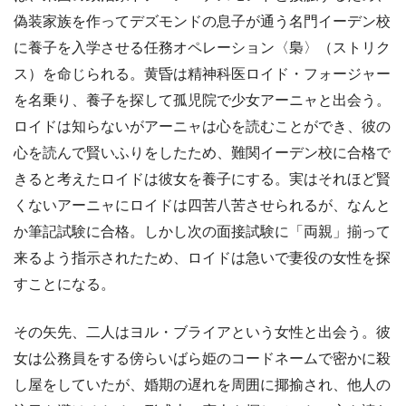
偽装家族を作ってデズモンドの息子が通う名門イーデン校
に養子を入学させる任務オペレーション〈梟〉（ストリク
ス）を命じられる。黄昏は精神科医ロイド・フォージャー
を名乗り、養子を探して孤児院で少女アーニャと出会う。
ロイドは知らないがアーニャは心を読むことができ、彼の
心を読んで賢いふりをしたため、難関イーデン校に合格で
きると考えたロイドは彼女を養子にする。実はそれほど賢
くないアーニャにロイドは四苦八苦させられるが、なんと
か筆記試験に合格。しかし次の面接試験に「両親」揃って
来るよう指示されたため、ロイドは急いで妻役の女性を探
すことになる。
その矢先、二人はヨル・ブライアという女性と出会う。彼
女は公務員をする傍らいばら姫のコードネームで密かに殺
し屋をしていたが、婚期の遅れを周囲に揶揄され、他人の