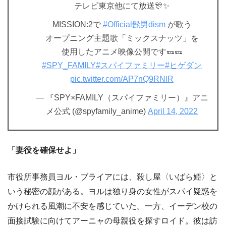
テレビ東京他にて放送🎊✨
MISSION:2で
#Official髭男dism
が歌う
オープニング主題歌「ミックスナッツ」を
使用したアニメ映像公開です🥜🥜
#SPY_FAMILY
#スパイファミリー
#ヒゲダン
pic.twitter.com/AP7nQ9RNlR
— 『SPY×FAMILY（スパイファミリー）』アニ
メ公式 (@spyfamily_anime)
April 14, 2022
「妻役を確保せよ」
市役所事務員ヨル・ブライアには、殺し屋〈いばら姫〉と
いう秘密の顔がある。ヨルは独り身の女性がスパイ疑惑を
かけられる風潮に不安を感じていた。一方、イーデン校の
面接試験に向けてアーニャの母親役を探すロイド。彼は訪