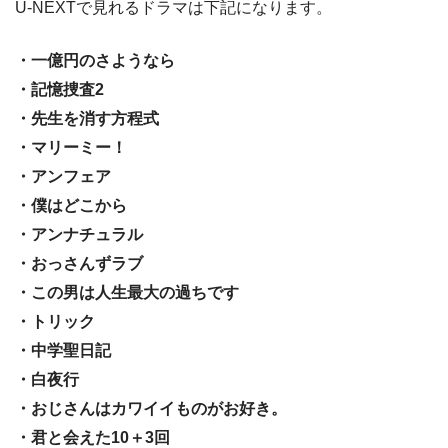
U-NEXTで見れるドラマは下記になります。
・一億円のさようなら
・記憶捜査2
・先生を消す方程式
・マリーミー！
・アンフェア
・僕はどこから
・アンナチュラル
・おっさんずラブ
・この男は人生最大の過ちです
・トリック
・中学聖日記
・白夜行
・おじさんはカワイイものがお好き。
・君と会えた10＋3回