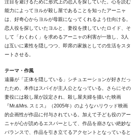
注目を避けるために形式上の恋人を探していた。心を読む
能力によってヨルが殺し屋であることを知ったアーニャ
は、好奇心からヨルが母親になってくれるよう仕向ける。
恋人役を探していたヨルと、妻役を捜していたロイド、そ
して「わくわく」を求めるアーニャの利害が一致し、3人
は互いに素性を隠しつつ、即席の家族としての生活をスタ
ートさせる。
テーマ・作風
遠藤が「正体を隠している」シチュエーションが好きだっ
たため、本作はスパイが主人公となっている。さらにその
妻役には殺し屋が設定され、殺し屋夫婦を描いた映画
『Mr.&Mrs. スミス』（2005年）のようなハリウッド映画
的企画性が作品に付与されている。加えて子ども役のアー
ニャが心が読めるエスパーとして、作品を崩さない絶妙な
バランスで、作品を引き立てるアクセントとなっていると