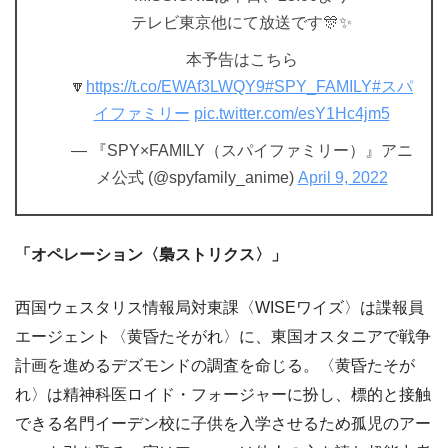
テレビ東京他にて放送です🎊✨
本予告はこちら
🔽
https://t.co/EWAf3LWQY9
#SPY_FAMILY
#スパ
イファミリー
pic.twitter.com/esY1Hc4jm5
— 『SPY×FAMILY（スパイファミリー）』アニ
メ公式 (@spyfamily_anime)
April 9, 2022
「オペレーション〈梟ストリクス〉」
西国ウェスタリス情報局対東課〈WISEワイズ〉は諜報員
エージェント〈黄昏たそがれ〉に、東国オスタニアで戦争
計画を進めるデズモンドの調査を命じる。〈黄昏たそが
れ〉は精神科医ロイド・フォージャーに扮し、標的と接触
できる名門イーデン校に子供を入学させるため孤児のアー