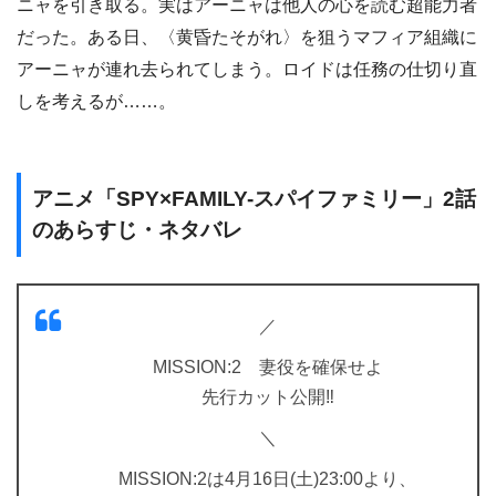
ニャを引き取る。実はアーニャは他人の心を読む超能力者
だった。ある日、〈黄昏たそがれ〉を狙うマフィア組織に
アーニャが連れ去られてしまう。ロイドは任務の仕切り直
しを考えるが……。
アニメ「SPY×FAMILY-スパイファミリー」2話
のあらすじ・ネタバレ
／
MISSION:2 妻役を確保せよ
先行カット公開‼️
＼
MISSION:2は4月16日(土)23:00より、