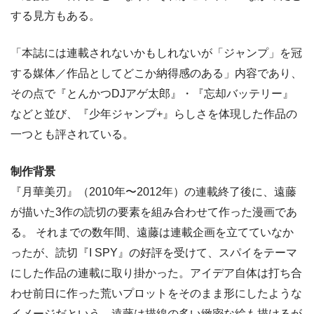
する見方もある。
「本誌には連載されないかもしれないが「ジャンプ」を冠
する媒体／作品としてどこか納得感のある」内容であり、
その点で『とんかつDJアゲ太郎』・『忘却バッテリー』
などと並び、『少年ジャンプ+』らしさを体現した作品の
一つとも評されている。
制作背景
『月華美刃』（2010年〜2012年）の連載終了後に、遠藤
が描いた3作の読切の要素を組み合わせて作った漫画であ
る。 それまでの数年間、遠藤は連載企画を立てていなか
ったが、読切『I SPY』の好評を受けて、スパイをテーマ
にした作品の連載に取り掛かった。アイデア自体は打ち合
わせ前日に作った荒いプロットをそのまま形にしたような
イメージだという。遠藤は描線の多い緻密な絵も描けるが