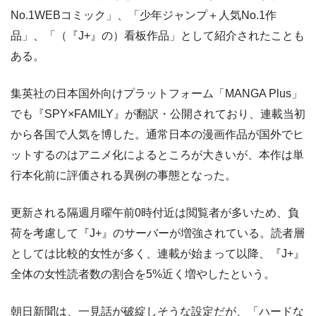
No.1WEBコミック」、「少年ジャンプ＋人気No.1作
品」、「（『J+』の）看板作品」として紹介されたことも
ある。
集英社の日本国外向けプラットフォーム「MANGA Plus」
でも『SPY×FAMILY』が翻訳・公開されており、連載当初
から各国で人気を博した。通常日本の漫画作品が国外でヒ
ットするのはアニメ化によるところが大きいが、本作は単
行本化前に評価される異例の事態となった。
更新される隔週月曜午前0時付近は閲覧者が多いため、負
荷を考慮して『J+』のサーバーが増強されている。読者層
としては比較的女性が多く、連載が始まって以降、『J+』
全体の女性読者数の割合を5%近く増やしたという。
朝日新聞は、一見話が破綻しそうな設定だが、「ハードな