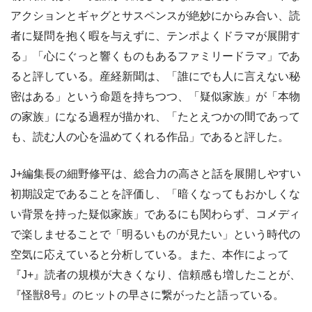
アクションとギャグとサスペンスが絶妙にからみ合い、読
者に疑問を抱く暇を与えずに、テンポよくドラマが展開す
る」「心にぐっと響くものもあるファミリードラマ」であ
ると評している。産経新聞は、「誰にでも人に言えない秘
密はある」という命題を持ちつつ、「疑似家族」が「本物
の家族」になる過程が描かれ、「たとえつかの間であって
も、読む人の心を温めてくれる作品」であると評した。
J+編集長の細野修平は、総合力の高さと話を展開しやすい
初期設定であることを評価し、「暗くなってもおかしくな
い背景を持った疑似家族」であるにも関わらず、コメディ
で楽しませることで「明るいものが見たい」という時代の
空気に応えていると分析している。また、本作によって
『J+』読者の規模が大きくなり、信頼感も増したことが、
『怪獣8号』のヒットの早さに繋がったと語っている。