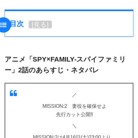
目次
[
見る
]
アニメ「SPY×FAMILY-スパイファミリ
ー」2話のあらすじ・ネタバレ
／
MISSION:2 妻役を確保せよ
先行カット公開‼️
＼
MISSION:2は4月16日(土)23:00より、