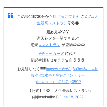
この後11時30分から‼️‼️‼️
#藤井フミヤ
さんの
#人
生最高レストラン
🤩🤩🤩
超必見🤩🤩🤩
満天花火を一望できる🎆
絶景
#レストラン
が登場😋😋😋
#チェッカーズ
時代の
伝説㊙️話もセキララ告白😍😍😍
お見逃しなく‼️‼️‼️
https://t.co/eWuj8u3gs3
#tbs
#加
藤浩次
#水色と空色
#サントリー
pic.twitter.com/J54Cqr059P
— 【公式】TBS「人生最高レストラン」
(@jinseisaiko1)
June 18, 2022