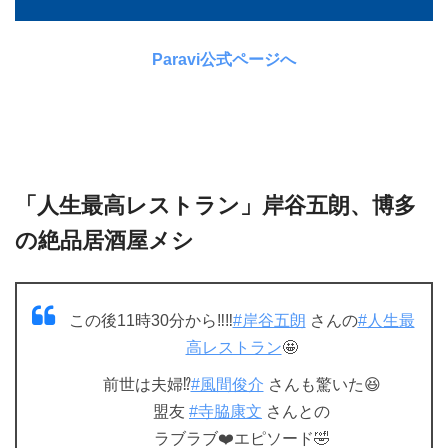
Paravi公式ページへ
「人生最高レストラン」岸谷五朗、博多
の絶品居酒屋メシ
この後11時30分から‼️‼️
#岸谷五朗
さんの
#人生最
高レストラン
🤩
前世は夫婦⁉️
#風間俊介
さんも驚いた😆
盟友
#寺脇康文
さんとの
ラブラブ❤️エピソード🤣