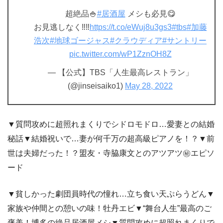
超絶品🍚
#居酒屋
メシも必見😋
お見逃しなく‼️‼️
https://t.co/eWuj8u3gs3
#tbs
#加藤
浩次
#地球ゴージャス
#クラウディア
#サントリー
pic.twitter.com/wP1ZznOH8Z
— 【公式】TBS「人生最高レストラン」
(@jinseisaiko1)
May 28, 2022
▼質問攻めに超照れまくりでシドロモドロ…愛妻との結婚
秘話▼結婚祝いで…妻が何千万の超高級ピアノを！？▼前
世は夫婦だった！？盟友・寺脇康文とのアツアツ㊙エピソ
ード
▼貧しかった劇団員時代の憧れ…立ち食い天ぷらうどん▼
家族や仲間との憩いの味！牡丹エビ▼“舞台人生”最高のご
褒美！博多の絶品居酒屋メシ▼質問攻めに超照れまくりで