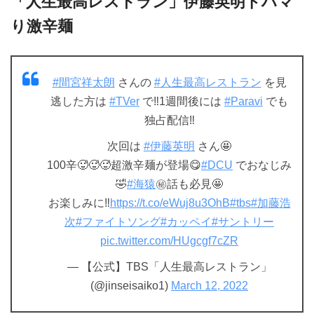
「人生最高レストラン」伊藤英明ドハマ
り激辛麺
#間宮祥太朗
さんの
#人生最高レストラン
を見
逃した方は
#TVer
で‼️1週間後には
#Paravi
でも
独占配信‼️
次回は
#伊藤英明
さん🤩
100辛🥵🥵🥵超激辛麺が登場😋
#DCU
でおなじみ
🤣
#海猿
㊙️話も必見🤩
お楽しみに‼️
https://t.co/eWuj8u3OhB
#tbs
#加藤浩
次
#ファイトソング
#カッペイ
#サントリー
pic.twitter.com/HUgcgf7cZR
— 【公式】TBS「人生最高レストラン」
(@jinseisaiko1)
March 12, 2022