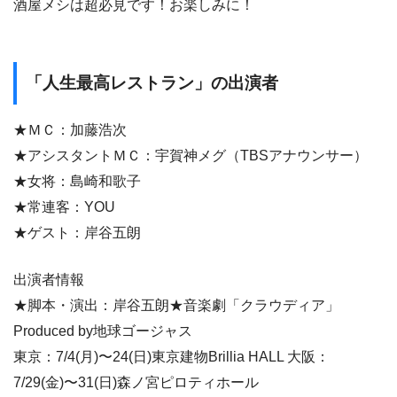
酒屋メシは超必見です！お楽しみに！
「人生最高レストラン」の出演者
★ＭＣ：加藤浩次
★アシスタントＭＣ：宇賀神メグ（TBSアナウンサー）
★女将：島崎和歌子
★常連客：YOU
★ゲスト：岸谷五朗
出演者情報
★脚本・演出：岸谷五朗★音楽劇「クラウディア」
Produced by地球ゴージャス
東京：7/4(月)〜24(日)東京建物Brillia HALL 大阪：
7/29(金)〜31(日)森ノ宮ピロティホール