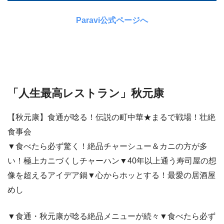
Paravi公式ページへ
「人生最高レストラン」秋元康
【秋元康】食通が唸る！伝説の町中華★まるで戦場！壮絶
食事会
▼食べたら必ず驚く！絶品チャーシュー＆カニの方が多
い！極上カニづくしチャーハン▼40年以上通う寿司屋の想
像を超えるアイデア鍋▼心からホッとする！最愛の居酒屋
めし
▼食通・秋元康が唸る絶品メニューが続々▼食べたら必ず