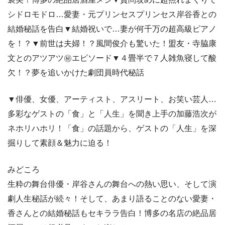
シドロモドロ…愛妻・元プリンセスプリンセス岸谷香との
結婚秘話を告白▼結婚祝いで…妻が何千万の超高級ピアノ
を！？▼前世は夫婦！？風間俊介も驚いた！盟友・寺脇康
文とのアツアツ㊙エピソード▼４畳半で７人雑魚寝して酸
欠！？夢を追いかけた劇団員時代秘話
▼俳優、女優、アーティスト、アスリート、お笑い芸人…
多彩なゲストの「食」と「人生」を聞き上手の加藤浩次が
ネホリハホリ！「食」の話題から、ゲストの「人生」を深
掘りして素顔＆魅力に迫る！
みどころ
生粋の舞台俳優・岸谷さんの舞台への熱い思い、そして演
劇人生秘話が続々！そして、あまり語ることのない愛妻・
香さんとの結婚秘話もセキララ告白！博多の名店の絶品居