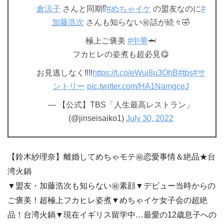
倉涼子
さんと同期⁉️
#めちゃイケ
の盟友なのに
#
加藤浩次
さんも知らない㊙️話が続々🤣
極上ご褒美
#中華
🦈
フカヒレの姿煮も超必見😋
お見逃しなく‼️‼️
https://t.co/eWuj8u3OhB
#tbs
#サ
ントリー
pic.twitter.com/HA1NamgceJ
— 【公式】TBS「人生最高レストラン」
(@jinseisaiko1)
July 30, 2022
【鈴木紗理奈】離婚してめちゃモテ㊙恋愛事情＆絶品★台
湾火鍋
▼盟友・加藤浩次も知らない㊙素顔▼デビュー当時からの
ご褒美！超極上フカヒレ姿煮▼めちゃイケ女子会の超絶
品！台湾火鍋▼現在イギリス留学中…最愛の12歳息子への