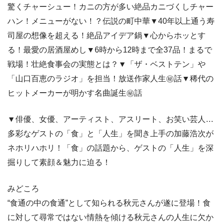
驚くチャーシュー！カニの方が多い絶品カニづくしチャー
ハン！メニューがない！？伝説の町中華▼40年以上通う寿
司屋の想像を超える！絶品アイデア鍋▼心からホッとす
る！最愛の居酒屋めし▼6時から12時まで全37品！まるで
戦場！壮絶食事会の実態とは？▼「ザ・ベストテン」や
「山口百恵のラジオ」を担当！放送作家人生㊙話▼稀代の
ヒットメーカーが明かす名曲誕生㊙話
▼俳優、女優、アーティスト、アスリート、お笑い芸人…
多彩なゲストの「食」と「人生」を聞き上手の加藤浩次が
ネホリハホリ！「食」の話題から、ゲストの「人生」を深
掘りして素顔＆魅力に迫る！
みどころ
“食通の中の食通”として知られる秋元さんが遂に登場！食
に対して尋常ではない情熱を傾ける秋元さんの人生に欠か