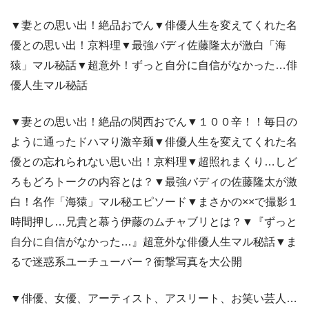
▼妻との思い出！絶品おでん▼俳優人生を変えてくれた名
優との思い出！京料理▼最強バディ佐藤隆太が激白「海
猿」マル秘話▼超意外！ずっと自分に自信がなかった…俳
優人生マル秘話
▼妻との思い出！絶品の関西おでん▼１００辛！！毎日の
ように通ったドハマり激辛麺▼俳優人生を変えてくれた名
優との忘れられない思い出！京料理▼超照れまくり…しど
ろもどろトークの内容とは？▼最強バディの佐藤隆太が激
白！名作「海猿」マル秘エピソード▼まさかの××で撮影１
時間押し…兄貴と慕う伊藤のムチャブリとは？▼『ずっと
自分に自信がなかった…』超意外な俳優人生マル秘話▼ま
るで迷惑系ユーチューバー？衝撃写真を大公開
▼俳優、女優、アーティスト、アスリート、お笑い芸人…