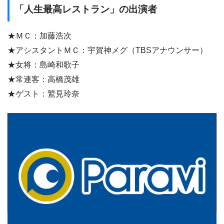
「人生最高レストラン」の出演者
★ＭＣ：加藤浩次
★アシスタントＭＣ：宇賀神メグ（TBSアナウンサー）
★女将：島崎和歌子
★常連客：高橋茂雄
★ゲスト：鷲見玲奈