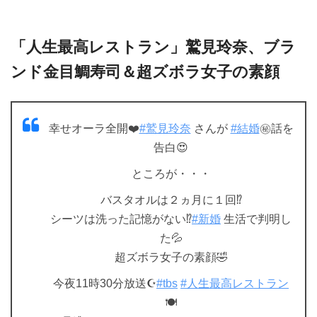
「人生最高レストラン」鷲見玲奈、ブラ
ンド金目鯛寿司＆超ズボラ女子の素顔
幸せオーラ全開❤️
#鷲見玲奈
さんが
#結婚
㊙️話を
告白😍
ところが・・・
バスタオルは２ヵ月に１回⁉️
シーツは洗った記憶がない⁉️
#新婚
生活で判明し
た💦
超ズボラ女子の素顔🤣
今夜11時30分放送☪️
#tbs
#人生最高レストラン
🍽️