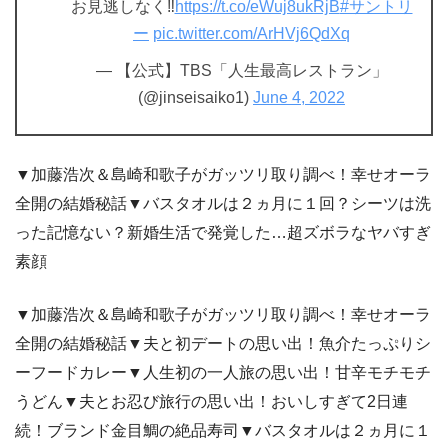
お見逃しなく‼️
https://t.co/eWuj8ukRjB
#サントリ
ー
pic.twitter.com/ArHVj6QdXq
— 【公式】TBS「人生最高レストラン」
(@jinseisaiko1)
June 4, 2022
▼加藤浩次＆島崎和歌子がガッツリ取り調べ！幸せオーラ
全開の結婚秘話▼バスタオルは２ヵ月に１回？シーツは洗
った記憶ない？新婚生活で発覚した…超ズボラなヤバすぎ
素顔
▼加藤浩次＆島崎和歌子がガッツリ取り調べ！幸せオーラ
全開の結婚秘話▼夫と初デートの思い出！魚介たっぷりシ
ーフードカレー▼人生初の一人旅の思い出！甘辛モチモチ
うどん▼夫とお忍び旅行の思い出！おいしすぎて2日連
続！ブランド金目鯛の絶品寿司▼バスタオルは２ヵ月に１