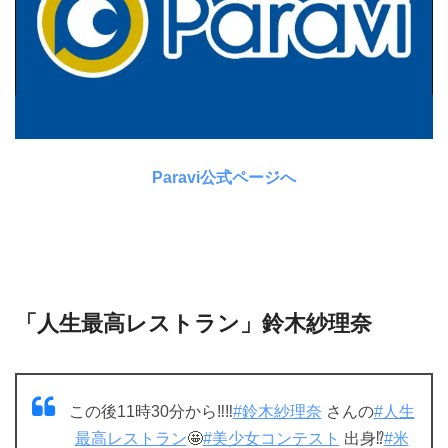
Paravi公式ページへ
「人生最高レストラン」鈴木紗理奈
この後11時30分から‼️‼️
#鈴木紗理奈
さんの
#人生
最高レストラン
🤩
#美少女コンテスト
出身⁉️
#米