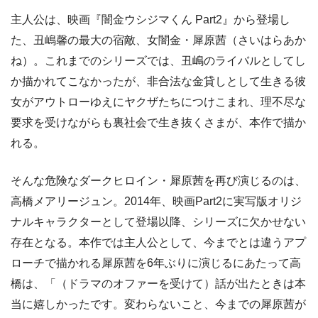
主人公は、映画『闇金ウシジマくん Part2』から登場し
た、丑嶋馨の最大の宿敵、女闇金・犀原茜（さいはらあか
ね）。これまでのシリーズでは、丑嶋のライバルとしてし
か描かれてこなかったが、非合法な金貸しとして生きる彼
女がアウトローゆえにヤクザたちにつけこまれ、理不尽な
要求を受けながらも裏社会で生き抜くさまが、本作で描か
れる。
そんな危険なダークヒロイン・犀原茜を再び演じるのは、
高橋メアリージュン。2014年、映画Part2に実写版オリジ
ナルキャラクターとして登場以降、シリーズに欠かせない
存在となる。本作では主人公として、今までとは違うアプ
ローチで描かれる犀原茜を6年ぶりに演じるにあたって高
橋は、「（ドラマのオファーを受けて）話が出たときは本
当に嬉しかったです。変わらないこと、今までの犀原茜が