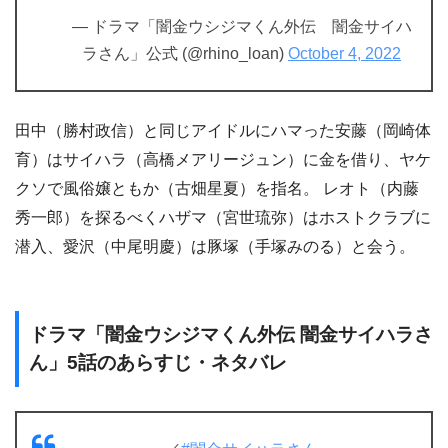
— ドラマ「闇金ウシジマくん外伝 闇金サイハ
ラさん」公式 (@rhino_loan)
October 4, 2022
田中（勝村政信）と同じアイドルにハマった安藤（岡崎体
育）はサイハラ（高橋メアリージュン）に金を借り、ヤケ
クソで風俗嬢ともか（古畑星夏）を指名。 レオト（内藤
秀一郎）を探るべくハザマ（宮世琉弥）はホストクラブに
潜入、愛沢（中尾明慶）は豚塚（手塚みのる）と会う。
ドラマ「闇金ウシジマくん外伝 闇金サイハラさ
ん」5話のあらすじ・ネタバレ