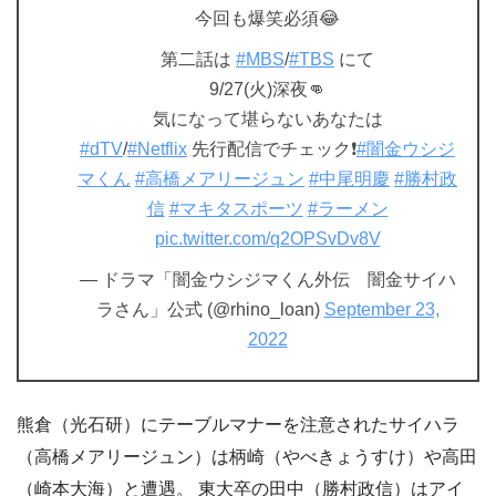
今回も爆笑必須😂
第二話は
#MBS
/
#TBS
にて
9/27(火)深夜👊
気になって堪らないあなたは
#dTV
/
#Netflix
先行配信でチェック❗️
#闇金ウシジ
マくん
#高橋メアリージュン
#中尾明慶
#勝村政
信
#マキタスポーツ
#ラーメン
pic.twitter.com/q2OPSvDv8V
— ドラマ「闇金ウシジマくん外伝 闇金サイハ
ラさん」公式 (@rhino_loan)
September 23,
2022
熊倉（光石研）にテーブルマナーを注意されたサイハラ
（高橋メアリージュン）は柄崎（やべきょうすけ）や高田
（崎本大海）と遭遇。 東大卒の田中（勝村政信）はアイ