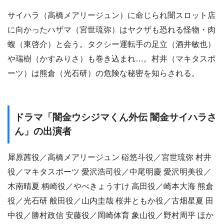
サイハラ（高橋メアリージュン）に命じられ闇スロット店
に向かったハザマ（宮世琉弥）はヤクザも恐れる怪物・肉
蝮（東啓介）と会う。タクシー運転手の足立（酒井敏也）
や瑞樹（かすみりさ）も巻き込まれ…。村井（マキタスポ
ーツ）は熊倉（光石研）の危険な秘密を知らされる。
ドラマ「闇金ウシジマくん外伝 闇金サイハラさ
ん」の出演者
犀原茜役／高橋メアリージュン 硲悠斗役／宮世琉弥 村井
役／マキタスポーツ 愛沢浩司役／中尾明慶 愛沢明美役／
木南晴夏 柄崎役／やべきょうすけ 高田役／崎本大海 熊倉
役／光石研 般田役／山内圭哉 桜井ともか役／古畑星夏 田
中役／勝村政信 安藤役／岡崎体育 象山役／野村周平 ほか