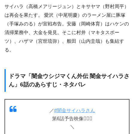
サイハラ（高橋メアリージュン）とキサヤマ（野村周平）
は再会を果たす。 愛沢（中尾明慶）のラーメン屋に豚塚
（手塚みのる）が宣戦布告。安藤（岡崎体育）はハケンの
清掃業務中、大金を発見。そこに村井（マキタスポー
ツ）、ハザマ（宮世琉弥）、般田（山内圭哉）も集結す
る。
ドラマ「闇金ウシジマくん外伝 闇金サイハラさ
ん」6話のあらすじ・ネタバレ
／
#闇金サイハラさん
第6話予告映像❤️‍🔥🦏
＼