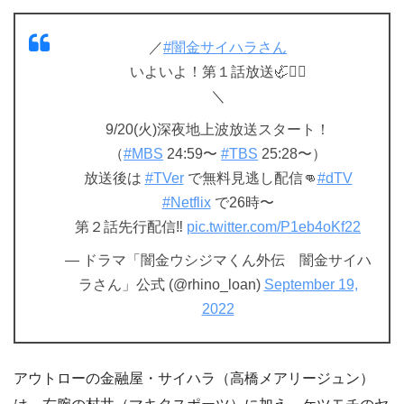
／
#闇金サイハラさん
いよいよ！第１話放送🦏❤️‍🔥
＼
9/20(火)深夜地上波放送スタート！
（
#MBS
24:59〜
#TBS
25:28〜）
放送後は
#TVer
で無料見逃し配信👊
#dTV
#Netflix
で26時〜
第２話先行配信‼️
pic.twitter.com/P1eb4oKf22
— ドラマ「闇金ウシジマくん外伝 闇金サイハ
ラさん」公式 (@rhino_loan)
September 19,
2022
アウトローの金融屋・サイハラ（高橋メアリージュン）