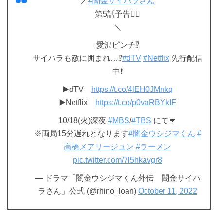
／
#闇金サイハラさん
第5話予告❤️‍🔥
＼
愛沢ピンチ⁉︎
サイハラも敵に囲まれ…⁉︎
#dTV
#Netflix
先行配信
中❗️
▶️dTV
https://t.co/4lEH0JMnkq
▶️Netflix
https://t.co/p0vaRBYkIF
10/18(火)深夜
#MBS
/
#TBS
にて👊
※両局15分遅れとなります
#闇金ウシジマくん
#
高橋メアリージュン
#ラーメン
pic.twitter.com/7l5hkavgr8
— ドラマ「闇金ウシジマくん外伝 闇金サイハ
ラさん」公式 (@rhino_loan)
October 11, 2022