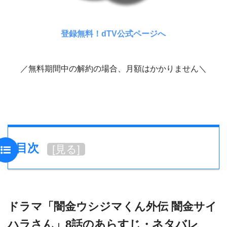
登録無料！dTV公式ページへ
／無料期間中の解約の場合、月額はかかりません＼
目次
[
見る
]
ドラマ「闇金ウシジマくん外伝 闇金サイ
ハラさん」8話のあらすじ・ネタバレ