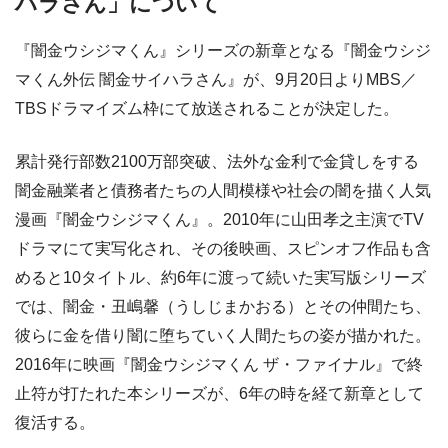
ハラさん」について
『闇金ウシジマくん』シリーズの新章となる『闇金ウシジ
マくん外伝 闇金サイハラさん』が、9月20日よりMBS／
TBSドラマイズム枠にて放送されることが決定した。
累計発行部数2100万部突破、法外な金利で金貸しをする
闇金融業者と債務者たちの人間模様や社会の闇を描く人気
漫画『闇金ウシジマくん』。2010年に山田孝之主演でTV
ドラマにて実写化され、その後映画、スピンオフ作品も含
めると10タイトル、約6年に渡って続いた実写版シリーズ
では、闇金・丑嶋馨（うしじまかおる）とその仲間たち、
彼らに金を借り闇に堕ちていく人間たちの姿が描かれた。
2016年に映画『闇金ウシジマくん ザ・ファイナル』で終
止符が打たれた本シリーズが、6年の時を経て新章として
復活する。