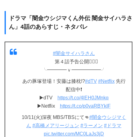
ドラマ「闇金ウシジマくん外伝 闇金サイハラさ
ん」4話のあらすじ・ネタバレ
#闇金サイハラさん
第４話予告公開❤️‍🔥🦏
╰━━━━ｖ━━━━━━╯
あの豚塚登場！安藤は膝枕!?
#dTV
#Netflix
先行
配信中❗️
▶️dTV
https://t.co/4lEH0JMnkq
▶️Netflix
https://t.co/p0vaRBYkIF
10/11(火)深夜 MBS/TBSにて👊
#闇金ウシジマく
ん
#高橋メアリージュン
#ラーメン
#ドラマ
pic.twitter.com/MC0LaJs3jD