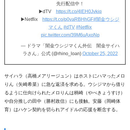
先行配信中！
▶️dTV
https://t.co/4lEH0Jvkiq
▶️Netflix
https://t.co/p0vaRBHhGF
#闇金ウシジ
マくん
#dTV
#Netflix
pic.twitter.com/39M6uAxoNp
— ドラマ「闇金ウシジマくん外伝 闇金サイハ
ラさん」公式 (@rhino_loan)
October 25, 2022
サイハラ（高橋メアリージュン）はホストにハマったメロ
りん（矢崎希菜）に急な返済を求める。ウシジマから借り
るように仕向けられたメロりんは柄崎（やべきょうすけ）
や自分推しの田中（勝村政信）にも接触。安藤（岡崎体
育）はハケン契約を切られアイドルの応援を断念する。