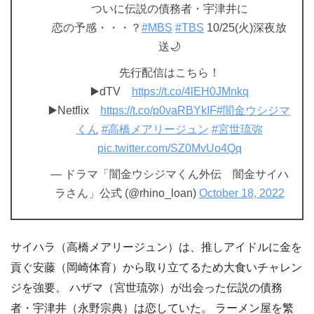
ついに伝説の債務者・宇津井に
恋の予感・・・？
#MBS
#TBS
10/25(火)深夜放
送🌙
先行配信はこちら！
▶️dTV
https://t.co/4lEH0JMnkq
▶️Netflix
https://t.co/p0vaRBYkIF
#闇金ウシジマ
くん
#高橋メアリージュン
#宮世琉弥
pic.twitter.com/SZ0MvUo4Qq
— ドラマ「闇金ウシジマくん外伝 闇金サイハ
ラさん」公式 (@rhino_loan)
October 18, 2022
サイハラ（高橋メアリージュン）は、推しアイドルに金を
貢ぐ安藤（岡崎体育）から取り立てるため大食いチャレン
ジを強要。 ハザマ（宮世琉弥）が出会った伝説の債務
者・宇津井（永野宗典）は恋していた。 ラーメン屋を繁