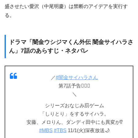
盛させたい愛沢（中尾明慶）は禁断のアイデアを実行す
る。
ドラマ「闇金ウシジマくん外伝 闇金サイハラさ
ん」7話のあらすじ・ネタバレ
／
#闇金サイハラさん
第7話予告❤️‍🔥🦏
＼
シリーズおなじみ罰ゲーム
「しりとり」をするサイハラ。
安藤、メロりん、ダンディ田中にも異変が⁉️
#MBS
#TBS
11/1(火)深夜放送🌙