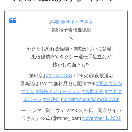
／
#闇金サイハラさん
第8話予告映像❤️‍🔥🦏
＼
ヤクザも恐れる怪物・肉蝮がついに登場。
風俗嬢瑞樹やタクシー運転手足立など
懐かしの面々も!?
第8話は
#MBS
#TBS
11/8(火)深夜放送🌙
最新話はTVerで無料見逃し配信中👊
#闇金ウシジ
マくん
#高橋メアリージュン
#宮世琉弥
#マキタ
スポーツ
#東啓介
pic.twitter.com/sZcwSL0vSn
— ドラマ「闇金ウシジマくん外伝 闇金サイハ
ラさん」公式 (@rhino_loan)
November 1, 2022