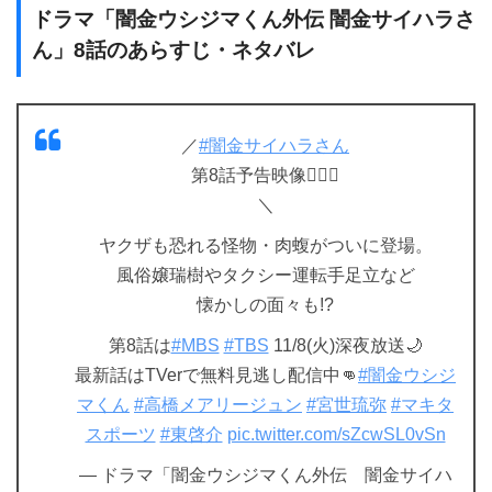
ドラマ「闇金ウシジマくん外伝 闇金サイハラさ
ん」8話のあらすじ・ネタバレ
／
#闇金サイハラさん
第8話予告映像❤️‍🔥🦏
＼
ヤクザも恐れる怪物・肉蝮がついに登場。
風俗嬢瑞樹やタクシー運転手足立など
懐かしの面々も!?
第8話は
#MBS
#TBS
11/8(火)深夜放送🌙
最新話はTVerで無料見逃し配信中👊
#闇金ウシジ
マくん
#高橋メアリージュン
#宮世琉弥
#マキタ
スポーツ
#東啓介
pic.twitter.com/sZcwSL0vSn
— ドラマ「闇金ウシジマくん外伝 闇金サイハ