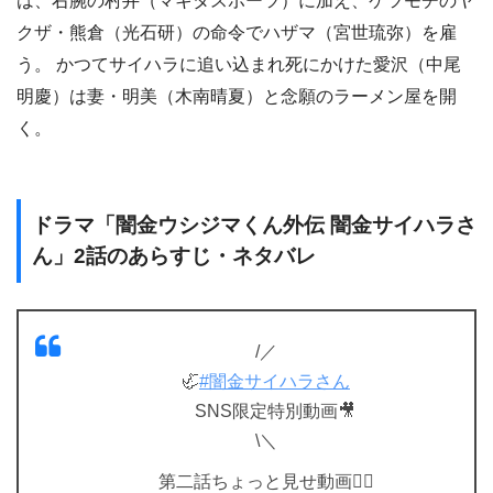
は、右腕の村井（マキタスポーツ）に加え、ケツモチのヤ
クザ・熊倉（光石研）の命令でハザマ（宮世琉弥）を雇
う。 かつてサイハラに追い込まれ死にかけた愛沢（中尾
明慶）は妻・明美（木南晴夏）と念願のラーメン屋を開
く。
ドラマ「闇金ウシジマくん外伝 闇金サイハラさ
ん」2話のあらすじ・ネタバレ
/／
🦏
#闇金サイハラさん
SNS限定特別動画🎥
\＼
第二話ちょっと見せ動画❤️‍🔥