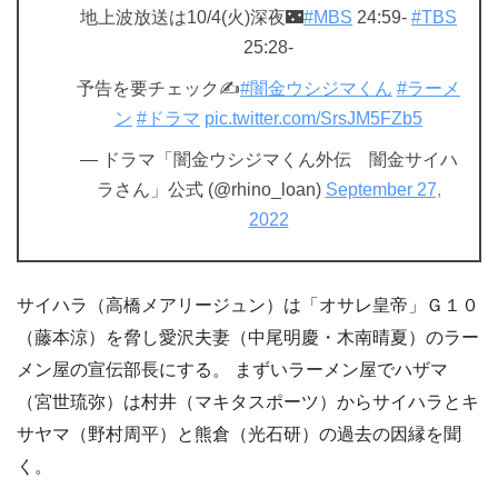
地上波放送は10/4(火)深夜🌃
#MBS
24:59-
#TBS
25:28-
予告を要チェック✍️
#闇金ウシジマくん
#ラーメ
ン
#ドラマ
pic.twitter.com/SrsJM5FZb5
— ドラマ「闇金ウシジマくん外伝 闇金サイハ
ラさん」公式 (@rhino_loan)
September 27,
2022
サイハラ（高橋メアリージュン）は「オサレ皇帝」Ｇ１０
（藤本涼）を脅し愛沢夫妻（中尾明慶・木南晴夏）のラー
メン屋の宣伝部長にする。 まずいラーメン屋でハザマ
（宮世琉弥）は村井（マキタスポーツ）からサイハラとキ
サヤマ（野村周平）と熊倉（光石研）の過去の因縁を聞
く。