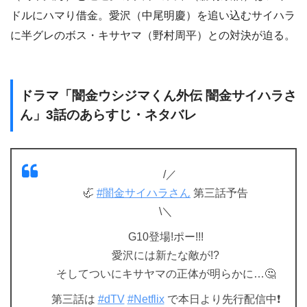
ドルにハマり借金。愛沢（中尾明慶）を追い込むサイハラ
に半グレのボス・キサヤマ（野村周平）との対決が迫る。
ドラマ「闇金ウシジマくん外伝 闇金サイハラさ
ん」3話のあらすじ・ネタバレ
⠀/／
🦏
#闇金サイハラさん
第三話予告
\＼
G10登場!ポー!!!
愛沢には新たな敵が!?
そしてついにキサヤマの正体が明らかに…🤔
第三話は
#dTV
#Netflix
で本日より先行配信中❗️